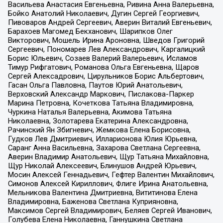
Васильева Анастасия Евгеньевна, Ривина Анна Валерьевна,
Бойко Анатолий Николаевич, Дугин Сергей Георгиевич,
Пивоваров Андрей Сергеевич, Аверин Виталий Евгеньевич,
Барахоев Магомед Бекханович, Шарипков Олег
Викторович, Мошель Ирина Ароновна, Шведов Григорий
Сергеевич, Пономарев Лев Александрович, Каргалицкий
Борис Юльевич, Созаев Валерий Валерьевич, Исламов
Тимур Рифгатович, Романова Ольга Евгеньевна, Щаров
Сергей Алексадрович, Цирульников Борис Альбертович,
Гасан Ольга Павловна, Паутов Юрий Анатольевич,
Верховский Александр Маркович, Пислакова-Паркер
Марина Петровна, Кочеткова Татьяна Владимировна,
Чуркина Наталья Валерьевна, Акимова Татьяна
Николаевна, Золотарева Екатерина Александровна,
Рачинский Ян Збигневич, Жемкова Елена Борисовна,
Гудков Лев Дмитриевич, Илларионова Юлия Юрьевна,
Саранг Анна Васильевна, Захарова Светлана Сергеевна,
Аверин Владимир Анатольевич, Щур Татьяна Михайловна,
Щур Николай Алексеевич, Блинушов Андрей Юрьевич,
Мосин Алексей Геннадьевич, Гефтер Валентин Михайлович,
Симонов Алексей Кириллович, Флиге Ирина Анатольевна,
Мельникова Валентина Дмитриевна, Вититинова Елена
Владимировна, Баженова Светлана Куприяновна,
Максимов Сергей Владимирович, Беляев Сергей Иванович,
Голубева Елена Николаевна, Ганнушкина Светлана