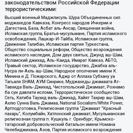
законодательством Российской Федерации
террористическими:
Высший военный Маджлисуль Шура Объединенных сил
моджахедов Кавказа, Конгресс народов Ичкерии и
Дагестана, База, Асбат аль-Ансар, Священная война,
Исламская группа, Братья-мусульмане, Партия исламского
освобождения, Лашкар-И-Тайба, Исламская группа,
Движение Талибан, Исламская партия Туркестана,
Общество социальных реформ, Общество возрождения
исламского наследия, Дом двух святых, Джунд аш-Шам,
Исламский джихад, Аль-Каида, Имарат Кавказ, АБТО,
Правый сектор, Исламское государство, Джабха аль-
Нусра ли-Ахль аш-Шам, Народное ополчение имени К.
Минина и Д. Пожарского, Аджр от Аллаха Субхану уа
Тагьаля SHAM, АУМ Синрике, Муджахеды джамаата Ат-
Тавхида Валь-Джихад, Чистопольский Джамаат, Рохнамо
ба суи давлати исломи, Террористическое сообщество
Сеть, Катиба Таухид валь-Джихад, Хайят Тахрир аш-Шам,
Ахлю Сунна Валь Джамаа, National Socialism/White Power,
Артподготовка, Религиозная группа “Джамаат “Красный
пахарь”, Колумбайн, Хатлонский джамаат, Мусульманская
религиозная группа п. Кушкуль г. Оренбург, Крымско-
татарский добровольческий батальон имени Номана
Челебиджихана, Азов, Партия исламского возрождения