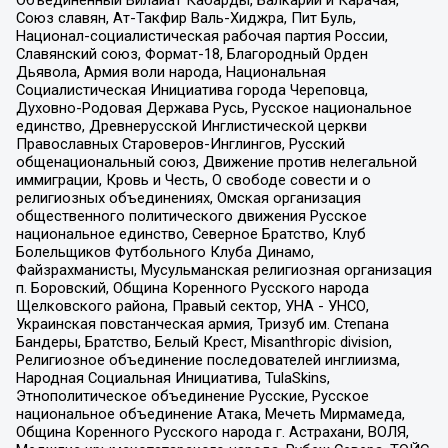
Объединенный Вилайат Кабарды, Балкарии и Карачая,
Союз славян, Ат-Такфир Валь-Хиджра, Пит Буль,
Национал-социалистическая рабочая партия России,
Славянский союз, Формат-18, Благородный Орден
Дьявола, Армия воли народа, Национальная
Социалистическая Инициатива города Череповца,
Духовно-Родовая Держава Русь, Русское национальное
единство, Древнерусской Инглистической церкви
Православных Староверов-Инглингов, Русский
общенациональный союз, Движение против нелегальной
иммиграции, Кровь и Честь, О свободе совести и о
религиозных объединениях, Омская организация
общественного политического движения Русское
национальное единство, Северное Братство, Клуб
Болельщиков Футбольного Клуба Динамо,
Файзрахманисты, Мусульманская религиозная организация
п. Боровский, Община Коренного Русского народа
Щелковского района, Правый сектор, УНА - УНСО,
Украинская повстанческая армия, Тризуб им. Степана
Бандеры, Братство, Белый Крест, Misanthropic division,
Религиозное объединение последователей инглиизма,
Народная Социальная Инициатива, TulaSkins,
Этнополитическое объединение Русские, Русское
национальное объединение Атака, Мечеть Мирмамеда,
Община Коренного Русского народа г. Астрахани, ВОЛЯ,