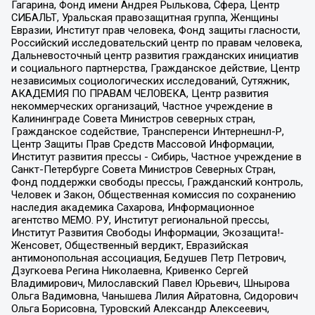
Гагарина, Фонд имени Андрея Рылькова, Сфера, Центр
СИБАЛЬТ, Уральская правозащитная группа, Женщины
Евразии, Институт прав человека, Фонд защиты гласности,
Российский исследовательский центр по правам человека,
Дальневосточный центр развития гражданских инициатив
и социального партнерства, Гражданское действие, Центр
независимых социологических исследований, Сутяжник,
АКАДЕМИЯ ПО ПРАВАМ ЧЕЛОВЕКА, Центр развития
некоммерческих организаций, Частное учреждение в
Калининграде Совета Министров северных стран,
Гражданское содействие, Трансперенси Интернешнл-Р,
Центр Защиты Прав Средств Массовой Информации,
Институт развития прессы - Сибирь, Частное учреждение в
Санкт-Петербурге Совета Министров Северных Стран,
Фонд поддержки свободы прессы, Гражданский контроль,
Человек и Закон, Общественная комиссия по сохранению
наследия академика Сахарова, Информационное
агентство МЕМО. РУ, Институт региональной прессы,
Институт Развития Свободы Информации, Экозащита!-
Женсовет, Общественный вердикт, Евразийская
антимонопольная ассоциация, Бедушев Петр Петрович,
Дзугкоева Регина Николаевна, Кривенко Сергей
Владимирович, Милославский Павел Юрьевич, Шнырова
Ольга Вадимовна, Чанышева Лилия Айратовна, Сидорович
Ольга Борисовна, Туровский Александр Алексеевич,