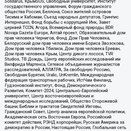
Solidarus, КрымSOS, Свободный университет, Институт
государственного управления, Форум гражданского
общества Россия, Беллона, Союз жителей островов
Тисима и Хабомаи, Съезд народных депутатов, Гринпис
Интернешнл, Фонд борьбы с коррупцией Инк, Завет
церквей TCCN, Агора, Всемирный фонд природы, BDR
Novaja Gazeta-Europe, Алтай проект, Образовательный дом
прав человека Чернигов, Фонд Дом Прав Человека,
Белорусский дом прав человека имени Бориса Звозскова,
Дом прав человека Тбилиси, Дом прав человека Ереван,
Дом прав человека Крым, Центр дикого лосося, TVR
Studios, ТВ Дождь, Центр европейских исследований им
Вилфрида Мартенса, Сетевое объединение журналистов
расследователей, АЛЛАТРА, За свободную Россию,
Свободная Бурятия, Uralic, UnKremlin, Международная
федерация транспортных рабочих, ИстЧам Финланд,
Гудзоновский институт, Фонд Демократического
Развития, Комитет-2024, Центрально-Европейский
университет, Центр восточноевропейских и
международных исследований, Общество Сторожевой
башни, Библии и трактатов Свидетелей Иеговы,
Гражданский Совет, Центр анализа европейской политики,
Академическая сеть Восточная Европа, Российский
комитет действия, РЭНД корпорейшн, Русская Америка за
демократию в России, Настоящая Россия, Глобальная сеть