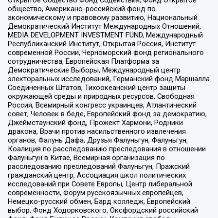
общество, Американо-российский фонд по
экономическому и правовому развитию, Национальный
Демократический Институт Международных Отношений,
MEDIA DEVELOPMENT INVESTMENT FUND, Международный
Республиканский Институт, Открытая Россия, Институт
современной России, Черноморский фонд регионального
сотрудничества, Европейская Платформа за
Демократические Выборы, Международный центр
электоральных исследований, Германский фонд Маршалла
Соединенных Штатов, Тихоокеанский центр защиты
окружающей среды и природных ресурсов, Свободная
Россия, Всемирный конгресс украинцев, Атлантический
совет, Человек в беде, Европейский фонд за демократию,
Джеймстаунский фонд, Прожект Хармони, Родники
дракона, Врачи против насильственного извлечения
органов, Фалунь Дафа, Друзья Фалуньгун, Фалуньгун,
Коалиция по расследованию преследования в отношении
Фалуньгун в Китае, Всемирная организация по
расследованию преследований Фалуньгун, Пражский
гражданский центр, Ассоциация школ политических
исследований при Совете Европы, Центр либеральной
современности, Форум русскоязычных европейцев,
Немецко-русский обмен, Бард колледж, Европейский
выбор, Фонд Ходорковского, Оксфордский российский