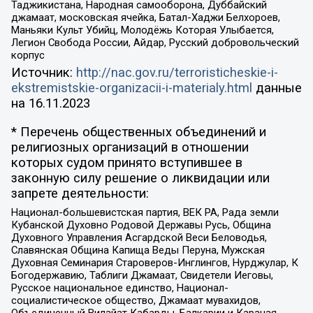
Таджикистана, Народная самооборона, Дуббайский
джамаат, московская ячейка, Батал-Хаджи Белхороев,
Маньяки Культ Убийц, Молодёжь Которая Улыбается,
Легион Свобода России, Айдар, Русский добровольческий
корпус
Источник:
http://nac.gov.ru/terroristicheskie-i-
ekstremistskie-organizacii-i-materialy.html
данные
на
16.11.2023
* Перечень общественных объединений и
религиозных организаций в отношении
которых судом принято вступившее в
законную силу решение о ликвидации или
запрете деятельности:
Национал-большевистская партия, ВЕК РА, Рада земли
Кубанской Духовно Родовой Державы Русь, Община
Духовного Управления Асгардской Веси Беловодья,
Славянская Община Капища Веды Перуна, Мужская
Духовная Семинария Староверов-Инглингов, Нурджулар, К
Богодержавию, Таблиги Джамаат, Свидетели Иеговы,
Русское национальное единство, Национал-
социалистическое общество, Джамаат мувахидов,