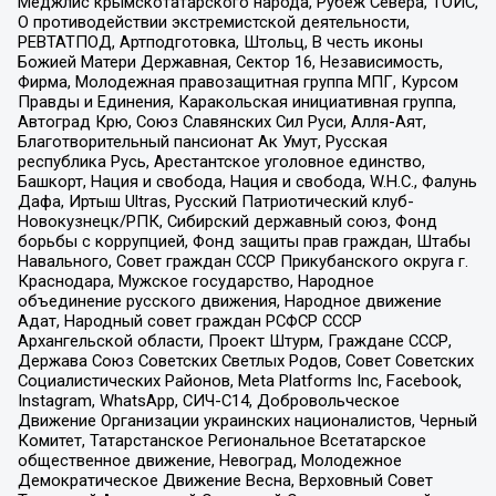
Меджлис крымскотатарского народа, Рубеж Севера, ТОЙС,
О противодействии экстремистской деятельности,
РЕВТАТПОД, Артподготовка, Штольц, В честь иконы
Божией Матери Державная, Сектор 16, Независимость,
Фирма, Молодежная правозащитная группа МПГ, Курсом
Правды и Единения, Каракольская инициативная группа,
Автоград Крю, Союз Славянских Сил Руси, Алля-Аят,
Благотворительный пансионат Ак Умут, Русская
республика Русь, Арестантское уголовное единство,
Башкорт, Нация и свобода, Нация и свобода, W.H.С., Фалунь
Дафа, Иртыш Ultras, Русский Патриотический клуб-
Новокузнецк/РПК, Сибирский державный союз, Фонд
борьбы с коррупцией, Фонд защиты прав граждан, Штабы
Навального, Совет граждан СССР Прикубанского округа г.
Краснодара, Мужское государство, Народное
объединение русского движения, Народное движение
Адат, Народный совет граждан РСФСР СССР
Архангельской области, Проект Штурм, Граждане СССР,
Держава Союз Советских Светлых Родов, Совет Советских
Социалистических Районов, Meta Platforms Inc, Facebook,
Instagram, WhatsApp, СИЧ-С14, Добровольческое
Движение Организации украинских националистов, Черный
Комитет, Татарстанское Региональное Всетатарское
общественное движение, Невоград, Молодежное
Демократическое Движение Весна, Верховный Совет