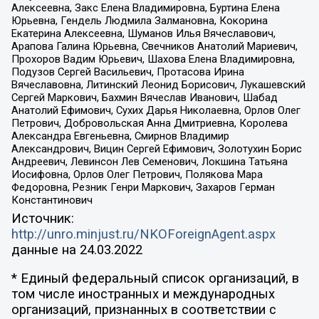
Алексеевна, Закс Елена Владимировна, Буртина Елена
Юрьевна, Гендель Людмила Залмановна, Кокорина
Екатерина Алексеевна, Шуманов Илья Вячеславович,
Арапова Галина Юрьевна, Свечников Анатолий Мариевич,
Прохоров Вадим Юрьевич, Шахова Елена Владимировна,
Подузов Сергей Васильевич, Протасова Ирина
Вячеславовна, Литинский Леонид Борисович, Лукашевский
Сергей Маркович, Бахмин Вячеслав Иванович, Шабад
Анатолий Ефимович, Сухих Дарья Николаевна, Орлов Олег
Петрович, Добровольская Анна Дмитриевна, Королева
Александра Евгеньевна, Смирнов Владимир
Александрович, Вицин Сергей Ефимович, Золотухин Борис
Андреевич, Левинсон Лев Семенович, Локшина Татьяна
Иосифовна, Орлов Олег Петрович, Полякова Мара
Федоровна, Резник Генри Маркович, Захаров Герман
Константинович
Источник:
http://unro.minjust.ru/NKOForeignAgent.aspx
данные на
24.03.2022
* Единый федеральный список организаций, в
том числе иностранных и международных
организаций, признанных в соответствии с