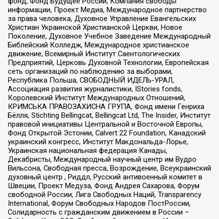
фонд, Фонд Будущее России, Компания свободы
информации, Проект Медиа, Международное партнерство
за права человека, Духовное Управление Евангельских
Христиан Украинской Христианской Церкви, Новое
Поколение, Духовное Учебное Заведение Международный
Библейский Колледж, Международное христианское
движение, Всемирный Институт Саентологических
Предприятий, Церковь Духовной Технологии, Европейская
сеть организаций по наблюдению за выборами,
Республика Польша, СВОБОДНЫЙ ИДЕЛЬ-УРАЛ,
Ассоциация развития журналистики, IStories fonds,
Королевский Институт Международных Отношений,
КРИМСЬКА ПРАВОЗАХИСНА ГРУПА, Фонд имени Генриха
Бёлля, Stichting Bellingcat, Bellingcat Ltd, The Insider, Институт
правовой инициативы Центральной и Восточной Европы,
Фонд Открытой Эстонии, Calvert 22 Foundation, Канадский
украинский конгресс, Институт Макдональда-Лорье,
Украинская национальная федерация Канады,
Декабристы, Международный научный центр им Вудро
Вильсона, Свободная пресса, Возрождение, Всеукраинский
духовный центр , Риддл, Русский антивоенный комитет в
Швеции, Проект Медуза, Фонд Андрея Сахарова, Форум
свободной России, Лига Свободных Наций, Transparеncy
International, Форум Свободных Народов ПостРоссии,
Солидарность с гражданским движением в России –