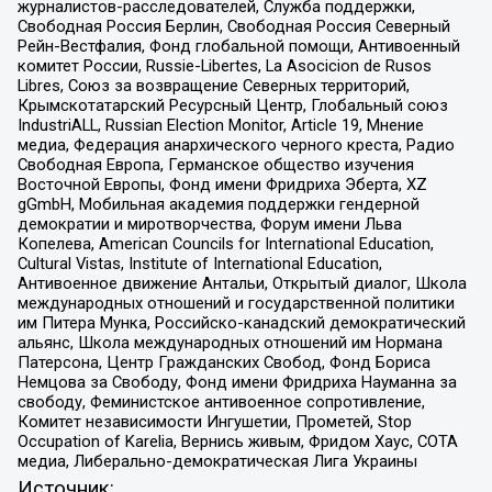
журналистов-расследователей, Служба поддержки,
Свободная Россия Берлин, Свободная Россия Северный
Рейн-Вестфалия, Фонд глобальной помощи, Антивоенный
комитет России, Russie-Libertes, La Asocicion de Rusos
Libres, Союз за возвращение Северных территорий,
Крымскотатарский Ресурсный Центр, Глобальный союз
IndustriALL, Russian Election Monitor, Article 19, Мнение
медиа, Федерация анархического черного креста, Радио
Свободная Европа, Германское общество изучения
Восточной Европы, Фонд имени Фридриха Эберта, XZ
gGmbH, Мобильная академия поддержки гендерной
демократии и миротворчества, Форум имени Льва
Копелева, American Councils for International Education,
Cultural Vistas, Institute of International Education,
Антивоенное движение Антальи, Открытый диалог, Школа
международных отношений и государственной политики
им Питера Мунка, Российско-канадский демократический
альянс, Школа международных отношений им Нормана
Патерсона, Центр Гражданских Свобод, Фонд Бориса
Немцова за Свободу, Фонд имени Фридриха Науманна за
свободу, Феминистское антивоенное сопротивление,
Комитет независимости Ингушетии, Прометей, Stop
Occupation of Karelia, Вернись живым, Фридом Хаус, СОТА
медиа, Либерально-демократическая Лига Украины
Источник: