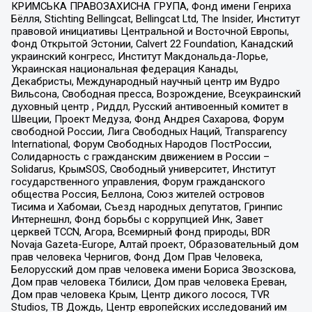
КРИМСЬКА ПРАВОЗАХИСНА ГРУПА, Фонд имени Генриха
Бёлля, Stichting Bellingcat, Bellingcat Ltd, The Insider, Институт
правовой инициативы Центральной и Восточной Европы,
Фонд Открытой Эстонии, Calvert 22 Foundation, Канадский
украинский конгресс, Институт Макдональда-Лорье,
Украинская национальная федерация Канады,
Декабристы, Международный научный центр им Вудро
Вильсона, Свободная пресса, Возрождение, Всеукраинский
духовный центр , Риддл, Русский антивоенный комитет в
Швеции, Проект Медуза, Фонд Андрея Сахарова, Форум
свободной России, Лига Свободных Наций, Transparеncy
International, Форум Свободных Народов ПостРоссии,
Солидарность с гражданским движением в России –
Solidarus, КрымSOS, Свободный университет, Институт
государственного управления, Форум гражданского
общества Россия, Беллона, Союз жителей островов
Тисима и Хабомаи, Съезд народных депутатов, Гринпис
Интернешнл, Фонд борьбы с коррупцией Инк, Завет
церквей TCCN, Агора, Всемирный фонд природы, BDR
Novaja Gazeta-Europe, Алтай проект, Образовательный дом
прав человека Чернигов, Фонд Дом Прав Человека,
Белорусский дом прав человека имени Бориса Звозскова,
Дом прав человека Тбилиси, Дом прав человека Ереван,
Дом прав человека Крым, Центр дикого лосося, TVR
Studios, ТВ Дождь, Центр европейских исследований им