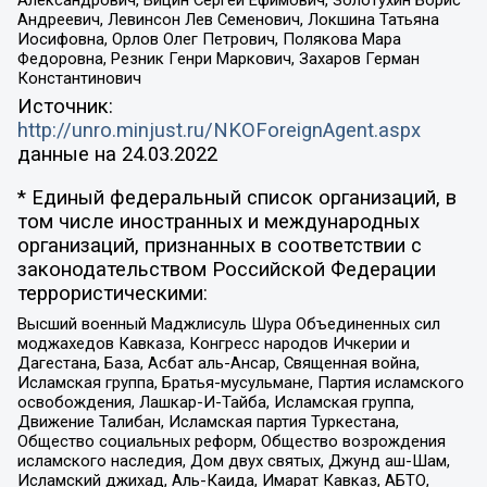
Александрович, Вицин Сергей Ефимович, Золотухин Борис
Андреевич, Левинсон Лев Семенович, Локшина Татьяна
Иосифовна, Орлов Олег Петрович, Полякова Мара
Федоровна, Резник Генри Маркович, Захаров Герман
Константинович
Источник:
http://unro.minjust.ru/NKOForeignAgent.aspx
данные на
24.03.2022
* Единый федеральный список организаций, в
том числе иностранных и международных
организаций, признанных в соответствии с
законодательством Российской Федерации
террористическими:
Высший военный Маджлисуль Шура Объединенных сил
моджахедов Кавказа, Конгресс народов Ичкерии и
Дагестана, База, Асбат аль-Ансар, Священная война,
Исламская группа, Братья-мусульмане, Партия исламского
освобождения, Лашкар-И-Тайба, Исламская группа,
Движение Талибан, Исламская партия Туркестана,
Общество социальных реформ, Общество возрождения
исламского наследия, Дом двух святых, Джунд аш-Шам,
Исламский джихад, Аль-Каида, Имарат Кавказ, АБТО,