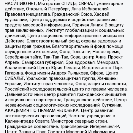
НАСИЛИЮ.НЕТ, Мы против СПИДа, СВЕЧА, Гуманитарное
действие, Открытый Петербург, Лига Избирателей,
Правовая инициатива, Гражданский Союз, Хасдей
Ерушалаим, Центр поддержки и содействия развитию
средств массовой информации, Горячая Линия, В защиту
прав заключенных, Институт глобализации и социальных
движений, Центр социально-информационных инициатив
Действие, Благотворительный фонд охраны здоровья и
защиты прав граждан, Благотворительный фонд помощи
осужденным и их семьям, Фонд Тольятти, Новое время,
Серебряная тайга, Так-Так-Так, Сова, центр Анна, Проект
Апрель, Самарская губерния, Эра здоровья, Мемориал,
Аналитический Центр Юрия Левады, Издательство Парк
Гагарина, Фонд имени Андрея Рылькова, Сфера, Центр
СИБАЛЬТ, Уральская правозащитная группа, Женщины
Евразии, Институт прав человека, Фонд защиты гласности,
Российский исследовательский центр по правам человека,
Дальневосточный центр развития гражданских инициатив
и социального партнерства, Гражданское действие, Центр
независимых социологических исследований, Сутяжник,
АКАДЕМИЯ ПО ПРАВАМ ЧЕЛОВЕКА, Центр развития
некоммерческих организаций, Частное учреждение в
Калининграде Совета Министров северных стран,
Гражданское содействие, Трансперенси Интернешнл-Р,
Центр Защиты Прав Средств Массовой Информации,