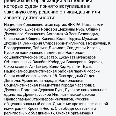
религиозных организаций в отношении
которых судом принято вступившее в
законную силу решение о ликвидации или
запрете деятельности:
Национал-большевистская партия, ВЕК РА, Рада земли
Кубанской Духовно Родовой Державы Русь, Община
Духовного Управления Асгардской Веси Беловодья,
Славянская Община Капища Веды Перуна, Мужская
Духовная Семинария Староверов-Инглингов, Нурджулар, К
Богодержавию, Таблиги Джамаат, Свидетели Иеговы,
Русское национальное единство, Национал-
социалистическое общество, Джамаат мувахидов,
Объединенный Вилайат Кабарды, Балкарии и Карачая,
Союз славян, Ат-Такфир Валь-Хиджра, Пит Буль,
Национал-социалистическая рабочая партия России,
Славянский союз, Формат-18, Благородный Орден
Дьявола, Армия воли народа, Национальная
Социалистическая Инициатива города Череповца,
Духовно-Родовая Держава Русь, Русское национальное
единство, Древнерусской Инглистической церкви
Православных Староверов-Инглингов, Русский
общенациональный союз, Движение против нелегальной
иммиграции, Кровь и Честь, О свободе совести и о
религиозных объединениях, Омская организация