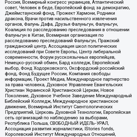
Россия, Всемирный конгресс украинцев, Атлантический
совет, Человек в беде, Европейский фонд за демократию,
Джеймстаунский фонд, Прожект Хармони, Родники
дракона, Врачи против насильственного извлечения
органов, Фалунь Дафа, Друзья Фалуньгун, Фалуньгун,
Коалиция по расследованию преследования в отношении
Фалуньгун в Китае, Всемирная организация по
расследованию преследований Фалуньгун, Пражский
гражданский центр, Ассоциация школ политических
исследований при Совете Европы, Центр либеральной
современности, Форум русскоязычных европейцев,
Немецко-русский обмен, Бард колледж, Европейский
выбор, Фонд Ходорковского, Оксфордский российский
фонд, Фонд Будущее России, Компания свободы
информации, Проект Медиа, Международное партнерство
за права человека, Духовное Управление Евангельских
Христиан Украинской Христианской Церкви, Новое
Поколение, Духовное Учебное Заведение Международный
Библейский Колледж, Международное христианское
движение, Всемирный Институт Саентологических
Предприятий, Церковь Духовной Технологии, Европейская
сеть организаций по наблюдению за выборами,
Республика Польша, СВОБОДНЫЙ ИДЕЛЬ-УРАЛ,
Ассоциация развития журналистики, IStories fonds,
Королевский Институт Международных Отношений,