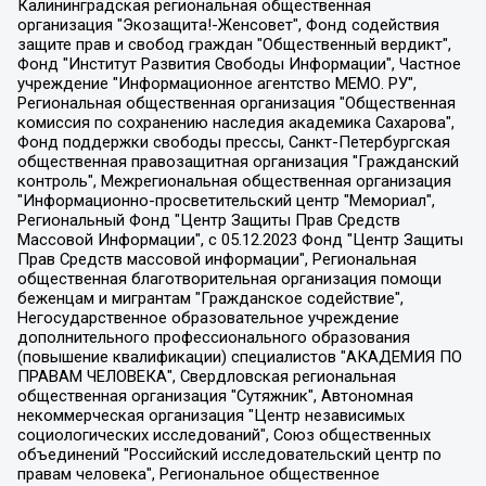
Калининградская региональная общественная организация "Экозащита!-Женсовет", Фонд содействия защите прав и свобод граждан "Общественный вердикт", Фонд "Институт Развития Свободы Информации", Частное учреждение "Информационное агентство МЕМО. РУ", Региональная общественная организация "Общественная комиссия по сохранению наследия академика Сахарова", Фонд поддержки свободы прессы, Санкт-Петербургская общественная правозащитная организация "Гражданский контроль", Межрегиональная общественная организация "Информационно-просветительский центр "Мемориал", Региональный Фонд "Центр Защиты Прав Средств Массовой Информации", с 05.12.2023 Фонд "Центр Защиты Прав Средств массовой информации", Региональная общественная благотворительная организация помощи беженцам и мигрантам "Гражданское содействие", Негосударственное образовательное учреждение дополнительного профессионального образования (повышение квалификации) специалистов "АКАДЕМИЯ ПО ПРАВАМ ЧЕЛОВЕКА", Свердловская региональная общественная организация "Сутяжник", Автономная некоммерческая организация "Центр независимых социологических исследований", Союз общественных объединений "Российский исследовательский центр по правам человека", Региональное общественное учреждение научно-информационный центр "МЕМОРИАЛ", Некоммерческая организация "Фонд защиты гласности", Автономная некоммерческая организация "Институт прав человека", Городская общественная организация "Екатеринбургское общество "МЕМОРИАЛ", Городская общественная организация "Рязанское историко-просветительское и правозащитное общество "Мемориал" (Рязанский Мемориал), Челябинский региональный орган общественной самодеятельности – женское общественное объединение "Женщины Евразии", Челябинский региональный орган общественной самодеятельности "Уральская правозащитная группа", Фонд содействия защите здоровья и социальной справедливости имени Андрея Рылькова, Автономная Некоммерческая Организация "Аналитический Центр Юрия Левады", Автономная некоммерческая организация социальной поддержки населения "Проект Апрель", Региональная общественная организация помощи женщинам и детям, находящимся в кризисной ситуации "Информационно-методический центр "Анна", Фонд содействия развитию массовых коммуникаций и правовому просвещению "Так-так-Так", Фонд содействия устойчивому развитию "Серебряная тайга", Свердловский региональный общественный фонд социальных проектов "Новое время", "Idel.Реалии", Кавказ.Реалии, Крым.Реалии, Телеканал Настоящее Время, Татаро-башкирская служба Радио Свобода (Azatliq Radiosi), Радио Свободная Европа/Радио Свобода (PCE/PC), "Сибирь.Реалии", "Фактограф", Благотворительный фонд помощи осужденным и их семьям, Автономная некоммерческая организация "Институт глобализации и социальных движений", Фонд "В защиту прав заключенных", Частное учреждение "Центр поддержки и содействия развитию средств массовой информации", Пензенский региональный общественный благотворительный фонд "Гражданский союз", "Север.Реалии", Некоммерческая организация Фонд "Правовая инициатива", Общество с ограниченной ответственностью "Радио Свободная Европа/Радио Свобода", Чешское информационное агентство "MEDIUM-ORIENT", Красноярская региональная общественная организация "Мы против СПИДа", Камалягин Денис Николаевич, Маркелов Сергей Евгеньевич, Пономарев Лев Александрович, Савицкая Людмила Алексеевна, Автономная некоммерческая организация "Центр по работе с проблемой насилия "НАСИЛИЮ.НЕТ", Межрегиональный профессиональный союз работников здравоохранения "Альянс врачей", Юридическое лицо, зарегистрированное в Латвийской Республике, SIA "Medusa Project" (регистрационный номер 40103797863, дата регистрации 10.06.2014), Некоммерческая организация "Фонд по борьбе с коррупцией", Автономная некоммерческая организация "Институт права и публичной политики", Баданин Роман Сергеевич, Гликин Максим Александрович, Железнова Мария Михайловна, Лукьянова Юлия Сергеевна, Маетная Елизавета Витальевна, Маняхин Петр Борисович, Чуракова Ольга Владимировна, Ярош Юлия Петровна, Юридическое лицо "The Insider SIA", зарегистрированное в Риге, Латвийская Республика (дата регистрации 26.06.2015), являющееся администратором доменного имени интернет-издания "The Insider SIA", https://theins.ru, Постернак Алексей Евгеньевич, Рубин Михаил Аркадьевич, Анин Роман Александрович, Юридическое лицо Istories fonds, зарегистрированное в Латвийской Республике (регистрационный номер 50008295751, дата регистрации 24.02.2020), Великовский Дмитрий Александрович, Долинина Ирина Николаевна, Мароховская Алеся Алексеевна, Шлейнов Роман Юрьевич, Шмагун Олеся Валентиновна, Общество с ограниченной ответственностью "Альтаир 2021", Общество с ограниченной ответственностью "Вега 2021", Общество с ограниченной ответственностью "Главный редактор 2021", Общество с ограниченной ответственностью "Ромашки монолит", Важенков Артем Валерьевич, Ивановская областная общественная организация "Центр гендерных исследований", Гурман Юрий Альбертович, Медиапроект "ОВД-Инфо", Егоров Владимир Владимирович, Жилинский Владимир Александрович, Общество с ограниченной ответственностью "ЗП", Иванова София Юрьевна, Карезина Инна Павловна, Кильтау Екатерина Викторовна, Петров Алексей Викторович, Пискунов Сергей Евгеньевич, Смирнов Сергей Сергеевич, Тихонов Михаил Сергеевич, Общество с ограниченной ответственностью "ЖУРНАЛИСТ-ИНОСТРАННЫЙ АГЕНТ", Арапова Галина Юрьевна, Вольтская Татьяна Анатольевна, Американская компания "Mason G.E.S. Anonymous Foundation" (США), являющаяся владельцем интернет-издания https://mnews.world/, Компания "Stichting Bellingcat", зарегистрированная в Нидерландах (дата регистрации 11.07.2018), Захаров Андрей Вячеславович, Клепиковская Екатерина Дмитриевна, Общество с ограниченной ответственностью "МЕМО", Перл Роман Александрович, Симонов Евгений Алексеевич, Соловьева Елена Анатольевна, Сотников Даниил Владимирович, Сурначева Елизавета Дмитриевна, Автономная некоммерческая организация по защите прав человека и информированию населения "Якутия – Наше Мнение", Общество с ограниченной ответственностью "Москоу диджитал медиа", с 26.01.2023 Общество с ограниченной ответственностью "Чайка Белые сады", Ветошкина Валерия Валерьевна, Заговора Максим Александрович, Межрегиональное общественное движение "Российская ЛГБТ - сеть", Оленичев Максим Владимирович, Павлов Иван Юрьевич, Скворцова Елена Сергеевна, Общество с ограниченной ответственностью "Как бы инагент", Кочетков Игорь Викторович, Общество с ограниченной ответственностью "Честные выборы", Еланчик Олег Александрович, Общество с ограниченной ответственностью "Нобелевский призыв", Гималова Регина Эмилевна, Григорьев Андрей Валерьевич, Григорьева Алина Александровна, Ассоциация по содействию защите прав призывников, альтернативнослужащих и военнослужащих "Правозащитная группа "Гражданин.Армия.Право", Хисамова Регина Фаритовна, Автономная некоммерческая организация по реализации социально-правовых программ "Лилит", Дальневосточное общественное движение "Маяк", Санкт-Петербургская ЛГБТ-инициативная группа "Выход", Инициативная группа ЛГБТ+ "Реверс", Алексеев Андрей Викторович, Бекбулатова Таисия Львовна, Беляев Иван Михайлович, Владыкина Елена Сергеевна, Гельман Марат Александрович, Никульшина Вероника Юрьевна, Толоконникова Надежда Андреевна, Шендерович Виктор Анатольевич, Общество с ограниченной ответственностью "Данное сообщение", Общество с ограниченной ответственностью Издательский дом "Новая глава", Айнбиндер Александра Александровна, Московский комьюнити-центр для ЛГБТ+инициатив, Благотворительный фонд развития филантропии, Deutsche Welle (Германия, Kurt-Schumacher-Strasse 3, 53113 Bonn), Борзунова Мария Михайловна, Воробьев Виктор Викторович, Голубева Анна Львовна, Константинова Алла Михайловна, Малкова Ирина Владимировна, Мурадов Мурад Абдулгалимович, Осетинская Елизавета Николаевна, Понасенков Евгений Николаевич, Ганапольский Матвей Юрьевич, Киселев Евгений Алексеевич, Борухович Ирина Григорьевна, Дремин Иван Тимофеевич, Дубровский Дмитрий Викторович, Красноярская региональная общественная организация поддержки и развития альтернативных образовательных технологий и межкультурных коммуникаций "ИНТЕРРА", Маяковская Екатерина Алексеевна, Фейгин Марк Захарович, Филимонов Андрей Викторович, Дзугкоева Регина Николаевна, Доброхотов Роман Александрович, Дудь Юрий Александрович, Елкин Сергей Владимирович, Кругликов Кирилл Игоревич, Сабунаева Мария Леонидовна, Семенов Алексей Владимирович, Шаинян Карен Багратович, Шульман Екатерина Михайловна, Асафьев Артур Валерьевич, Вахштайн Виктор Семенович, Венедиктов Алексей Алексеевич, Лушникова Екатерина Евгеньевна, Волков Леонид Михайлович, Невзоров Александр Глебович, Пархоменко Сергей Борисович, Сироткин Ярослав Николаевич, Кара-Мурза Владимир Владимирович, Баранова Наталья Владимировна, Гозман Леонид Яковлевич, Кагарлицкий Борис Юльевич, Климарев Михаил Валерьевич, Милов Владимир Станиславович, Автономная некоммерческая организация Краснодарский центр современного искусства "Типография", Моргенштерн Алишер Тагирович, Соболь Любовь Эдуардовна, Общество с ограниченной ответственностью "ЛИЗА НОРМ", Каспаров Гарри Кимович, Ходорковский Михаил Борисович, Общество с ограниченной ответственностью "Апрельские тезисы", Данилович Ирина Брониславовна, Кашин Олег Владимирович, Петров Николай Владимирович, Пивоваров Алексей Владимирович, Соколов Михаил Владимирович, Цветкова Юлия Владимировна, Чичваркин Евгений Александрович, Комитет против пыток/Команда против пыток, Общество с ограниченной ответственностью "Первый научный", Общество с ограниченной ответственностью "Вертолет и ко", Белоцерковская Вероника Борисовна, Кац Максим Евгеньевич, Лазарева Татьяна Юрьевна, Шаведдинов Руслан Табризович, Яшин Илья Валерьевич, Общество с ограниченной ответственностью "Иноагент ААВ", Алешковский Дмитрий Петрович, Альбац Евгения Марковна, Быков Дмитрий Львович, Галямина Юлия Евгеньевна, Лойко Сергей Леонидович, Мартынов Кирилл Константинович, Медведев Сергей Александрович, Крашенинников Федор Геннадиевич, Гордеева Катерина Вл