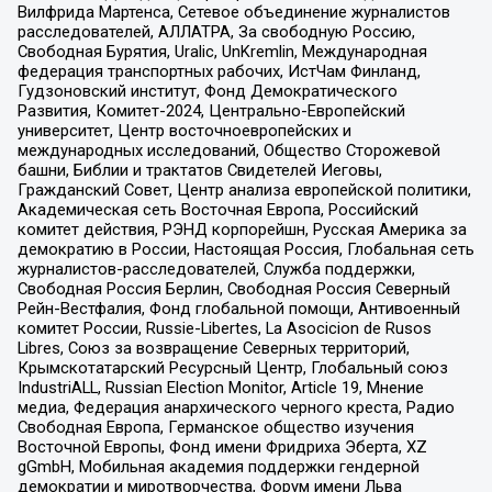
Вилфрида Мартенса, Сетевое объединение журналистов
расследователей, АЛЛАТРА, За свободную Россию,
Свободная Бурятия, Uralic, UnKremlin, Международная
федерация транспортных рабочих, ИстЧам Финланд,
Гудзоновский институт, Фонд Демократического
Развития, Комитет-2024, Центрально-Европейский
университет, Центр восточноевропейских и
международных исследований, Общество Сторожевой
башни, Библии и трактатов Свидетелей Иеговы,
Гражданский Совет, Центр анализа европейской политики,
Академическая сеть Восточная Европа, Российский
комитет действия, РЭНД корпорейшн, Русская Америка за
демократию в России, Настоящая Россия, Глобальная сеть
журналистов-расследователей, Служба поддержки,
Свободная Россия Берлин, Свободная Россия Северный
Рейн-Вестфалия, Фонд глобальной помощи, Антивоенный
комитет России, Russie-Libertes, La Asocicion de Rusos
Libres, Союз за возвращение Северных территорий,
Крымскотатарский Ресурсный Центр, Глобальный союз
IndustriALL, Russian Election Monitor, Article 19, Мнение
медиа, Федерация анархического черного креста, Радио
Свободная Европа, Германское общество изучения
Восточной Европы, Фонд имени Фридриха Эберта, XZ
gGmbH, Мобильная академия поддержки гендерной
демократии и миротворчества, Форум имени Льва