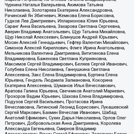
Чуркина Наталья Валерьевна, Акимова Татьяна
Николаевна, Золотарева Екатерина Александровна,
Рачинский Ян Збигневич, Жемкова Елена Борисовна,
Гудков Лев Дмитриевич, Илларионова Юлия Юрьевна,
Саранг Анна Васильевна, Захарова Светлана Сергеевна,
Аверин Владимир Анатольевич, Щур Татьяна Михайловна,
Щур Николай Алексеевич, Блинушов Андрей Юрьевич,
Мосин Алексей Геннадьевич, Гефтер Валентин Михайлович,
Симонов Алексей Кириллович, Флиге Ирина Анатольевна,
Мельникова Валентина Дмитриевна, Вититинова Елена
Владимировна, Баженова Светлана Куприяновна,
Максимов Сергей Владимирович, Беляев Сергей Иванович,
Голубева Елена Николаевна, Ганнушкина Светлана
Алексеевна, Закс Елена Владимировна, Буртина Елена
Юрьевна, Гендель Людмила Залмановна, Кокорина
Екатерина Алексеевна, Шуманов Илья Вячеславович,
Арапова Галина Юрьевна, Свечников Анатолий Мариевич,
Прохоров Вадим Юрьевич, Шахова Елена Владимировна,
Подузов Сергей Васильевич, Протасова Ирина
Вячеславовна, Литинский Леонид Борисович, Лукашевский
Сергей Маркович, Бахмин Вячеслав Иванович, Шабад
Анатолий Ефимович, Сухих Дарья Николаевна, Орлов Олег
Петрович, Добровольская Анна Дмитриевна, Королева
Александра Евгеньевна, Смирнов Владимир