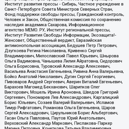
Институт развития прессы - Сибирь, Частное учреждение в
Санкт-Петербурге Совета Министров Северных Стран,
Фонд поддержки свободы прессы, Гражданский контроль,
Человек и Закон, Общественная комиссия по сохранению
наследия академика Сахарова, Информационное
агентство МЕМО. РУ, Институт региональной прессы,
Институт Развития Свободы Информации, Экозащита!-
Женсовет, Общественный вердикт, Евразийская
антимонопольная ассоциация, Бедушев Петр Петрович,
Дзугкоева Регина Николаевна, Кривенко Сергей
Владимирович, Милославский Павел Юрьевич, Шнырова
Ольга Вадимовна, Чанышева Лилия Айратовна, Сидорович
Ольга Борисовна, Туровский Александр Алексеевич,
Васильева Анастасия Евгеньевна, Ривина Анна Валерьевна,
Бойко Анатолий Николаевич, Дугин Сергей Георгиевич,
Пивоваров Андрей Сергеевич, Аверин Виталий Евгеньевич,
Барахоев Магомед Бекханович, Шарипков Олег
Викторович, Мошель Ирина Ароновна, Шведов Григорий
Сергеевич, Пономарев Лев Александрович, Каргалицкий
Борис Юльевич, Созаев Валерий Валерьевич, Исламов
Тимур Рифгатович, Романова Ольга Евгеньевна, Щаров
Сергей Алексадрович, Цирульников Борис Альбертович,
Гасан Ольга Павловна, Паутов Юрий Анатольевич,
Верховский Александр Маркович, Пислакова-Паркер
Марина Петровна, Кочеткова Татьяна Владимировна,