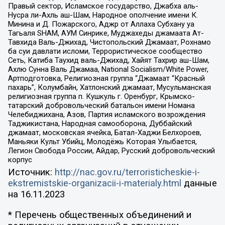
Правый сектор, Исламское государство, Джабха аль-
Нусра ли-Ахль аш-Шам, Народное ополчение имени К.
Минина и Д. Пожарского, Аджр от Аллаха Субхану уа
Тагьаля SHAM, АУМ Синрике, Муджахеды джамаата Ат-
Тавхида Валь-Джихад, Чистопольский Джамаат, Рохнамо
ба суи давлати исломи, Террористическое сообщество
Сеть, Катиба Таухид валь-Джихад, Хайят Тахрир аш-Шам,
Ахлю Сунна Валь Джамаа, National Socialism/White Power,
Артподготовка, Религиозная группа “Джамаат “Красный
пахарь”, Колумбайн, Хатлонский джамаат, Мусульманская
религиозная группа п. Кушкуль г. Оренбург, Крымско-
татарский добровольческий батальон имени Номана
Челебиджихана, Азов, Партия исламского возрождения
Таджикистана, Народная самооборона, Дуббайский
джамаат, московская ячейка, Батал-Хаджи Белхороев,
Маньяки Культ Убийц, Молодёжь Которая Улыбается,
Легион Свобода России, Айдар, Русский добровольческий
корпус
Источник:
http://nac.gov.ru/terroristicheskie-i-
ekstremistskie-organizacii-i-materialy.html
данные
на
16.11.2023
* Перечень общественных объединений и