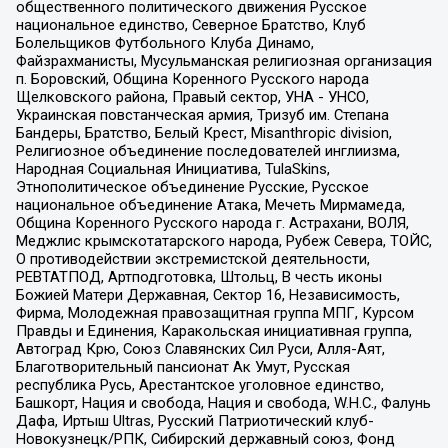
общественного политического движения Русское
национальное единство, Северное Братство, Клуб
Болельщиков Футбольного Клуба Динамо,
Файзрахманисты, Мусульманская религиозная организация
п. Боровский, Община Коренного Русского народа
Щелковского района, Правый сектор, УНА - УНСО,
Украинская повстанческая армия, Тризуб им. Степана
Бандеры, Братство, Белый Крест, Misanthropic division,
Религиозное объединение последователей инглиизма,
Народная Социальная Инициатива, TulaSkins,
Этнополитическое объединение Русские, Русское
национальное объединение Атака, Мечеть Мирмамеда,
Община Коренного Русского народа г. Астрахани, ВОЛЯ,
Меджлис крымскотатарского народа, Рубеж Севера, ТОЙС,
О противодействии экстремистской деятельности,
РЕВТАТПОД, Артподготовка, Штольц, В честь иконы
Божией Матери Державная, Сектор 16, Независимость,
Фирма, Молодежная правозащитная группа МПГ, Курсом
Правды и Единения, Каракольская инициативная группа,
Автоград Крю, Союз Славянских Сил Руси, Алля-Аят,
Благотворительный пансионат Ак Умут, Русская
республика Русь, Арестантское уголовное единство,
Башкорт, Нация и свобода, Нация и свобода, W.H.С., Фалунь
Дафа, Иртыш Ultras, Русский Патриотический клуб-
Новокузнецк/РПК, Сибирский державный союз, Фонд