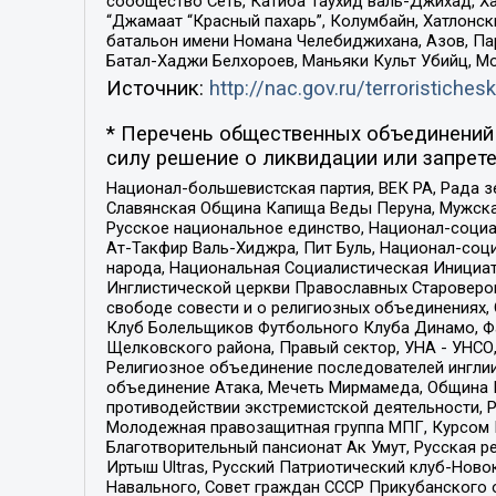
сообщество Сеть, Катиба Таухид валь-Джихад, Хай
“Джамаат “Красный пахарь”, Колумбайн, Хатлонск
батальон имени Номана Челебиджихана, Азов, Па
Батал-Хаджи Белхороев, Маньяки Культ Убийц, М
Источник:
http://nac.gov.ru/terroristichesk
* Перечень общественных объединений 
силу решение о ликвидации или запрете
Национал-большевистская партия, ВЕК РА, Рада 
Славянская Община Капища Веды Перуна, Мужская
Русское национальное единство, Национал-социа
Ат-Такфир Валь-Хиджра, Пит Буль, Национал-соц
народа, Национальная Социалистическая Инициат
Инглистической церкви Православных Староверов
свободе совести и о религиозных объединениях,
Клуб Болельщиков Футбольного Клуба Динамо, Фа
Щелковского района, Правый сектор, УНА - УНСО, У
Религиозное объединение последователей инглии
объединение Атака, Мечеть Мирмамеда, Община К
противодействии экстремистской деятельности, 
Молодежная правозащитная группа МПГ, Курсом П
Благотворительный пансионат Ак Умут, Русская ре
Иртыш Ultras, Русский Патриотический клуб-Нов
Навального, Совет граждан СССР Прикубанского 