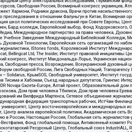
родный центр электоральных исследований, Германский фонд
рсов, Свободная Россия, Всемирный конгресс украинцев, Атла
ект Хармони, Родники дракона, Врачи против насильственного
ию преследования в отношении Фалуньгун в Китае, Всемирная о
ация школ политических исследований при Совете Европы, Цен
мен, Бард колледж, Европейский выбор, Фонд Ходорковского,
едиа, Международное партнерство за права человека, Духовно
ое Учебное Заведение Международный Библейский Колледж, М
ь Духовной Технологии, Европейская сеть организаций по наб
урналистики, IStories fonds, Королевский Институт Между
gcat, Bellingcat Ltd, The Insider, Институт правовой инициатив
инский конгресс, Институт Макдональда-Лорье, Украинская нац
, Свободная пресса, Возрождение, Всеукраинский духовный цен
орум свободной России, Лига Свободных Наций, Transparеncy I
– Solidarus, КрымSOS, Свободный университет, Институт госу
в Тисима и Хабомаи, Съезд народных депутатов, Гринпис Инте
DR Novaja Gazeta-Europe, Алтай проект, Образовательный дом 
зскова, Дом прав человека Тбилиси, Дом прав человека Ерева
едований им Вилфрида Мартенса, Сетевое объединение журнали
Международная федерация транспортных рабочих, ИстЧам Финлан
й университет, Центр восточноевропейских и международных и
, Центр анализа европейской политики, Академическая сеть Во
ю в России, Настоящая Россия, Глобальная сеть журналистов
естфалия, Фонд глобальной помощи, Антивоенный комитет России,
татарский Ресурсный Центр, Глобальный союз IndustriALL, Russi