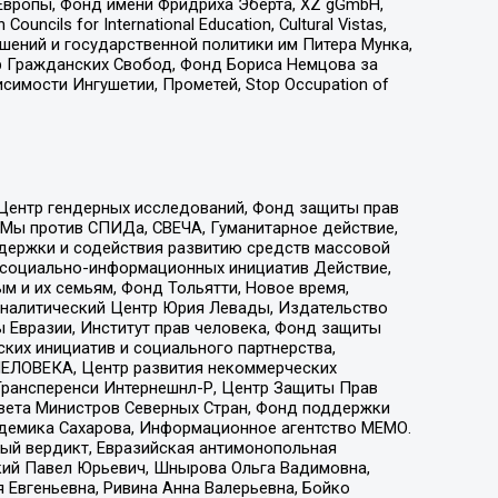
Европы, Фонд имени Фридриха Эберта, XZ gGmbH,
ls for International Education, Cultural Vistas,
ошений и государственной политики им Питера Мунка,
 Гражданских Свобод, Фонд Бориса Немцова за
имости Ингушетии, Прометей, Stop Occupation of
 Центр гендерных исследований, Фонд защиты прав
 Мы против СПИДа, СВЕЧА, Гуманитарное действие,
ддержки и содействия развитию средств массовой
р социально-информационных инициатив Действие,
 и их семьям, Фонд Тольятти, Новое время,
, Аналитический Центр Юрия Левады, Издательство
 Евразии, Институт прав человека, Фонд защиты
ких инициатив и социального партнерства,
ЕЛОВЕКА, Центр развития некоммерческих
 Трансперенси Интернешнл-Р, Центр Защиты Прав
овета Министров Северных Стран, Фонд поддержки
адемика Сахарова, Информационное агентство МЕМО.
ый вердикт, Евразийская антимонопольная
кий Павел Юрьевич, Шнырова Ольга Вадимовна,
 Евгеньевна, Ривина Анна Валерьевна, Бойко