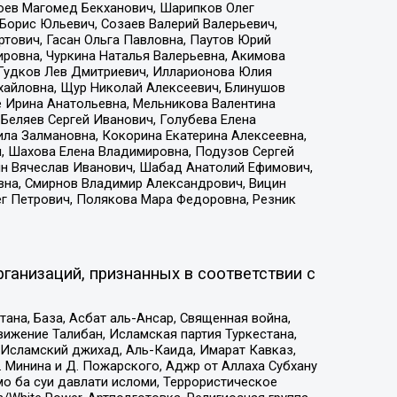
хоев Магомед Бекханович, Шарипков Олег
Борис Юльевич, Созаев Валерий Валерьевич,
тович, Гасан Ольга Павловна, Паутов Юрий
ровна, Чуркина Наталья Валерьевна, Акимова
 Гудков Лев Дмитриевич, Илларионова Юлия
ихайловна, Щур Николай Алексеевич, Блинушов
е Ирина Анатольевна, Мельникова Валентина
Беляев Сергей Иванович, Голубева Елена
ила Залмановна, Кокорина Екатерина Алексеевна,
, Шахова Елена Владимировна, Подузов Сергей
ин Вячеслав Иванович, Шабад Анатолий Ефимович,
вна, Смирнов Владимир Александрович, Вицин
ег Петрович, Полякова Мара Федоровна, Резник
ганизаций, признанных в соответствии с
на, База, Асбат аль-Ансар, Священная война,
ижение Талибан, Исламская партия Туркестана,
Исламский джихад, Аль-Каида, Имарат Кавказ,
 Минина и Д. Пожарского, Аджр от Аллаха Субхану
о ба суи давлати исломи, Террористическое