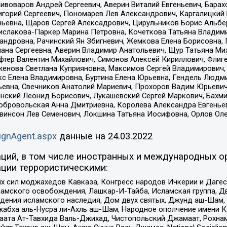
Пивоваров Андрей Сергеевич, Аверин Виталий Евгеньевич, Бара
горий Сергеевич, Пономарев Лев Александрович, Каргалицкий 
ньевна, Щаров Сергей Алексадрович, Цирульников Борис Альбер
ислакова-Паркер Марина Петровна, Кочеткова Татьяна Владими
сандровна, Рачинский Ян Збигневич, Жемкова Елена Борисовна,
лана Сергеевна, Аверин Владимир Анатольевич, Щур Татьяна М
фтер Валентин Михайлович, Симонов Алексей Кириллович, Флиг
женова Светлана Куприяновна, Максимов Сергей Владимирович, 
кс Елена Владимировна, Буртина Елена Юрьевна, Гендель Людм
евна, Свечников Анатолий Мариевич, Прохоров Вадим Юрьевич
инский Леонид Борисович, Лукашевский Сергей Маркович, Бахм
Добровольская Анна Дмитриевна, Королева Александра Евгенье
евинсон Лев Семенович, Локшина Татьяна Иосифовна, Орлов Ол
ignAgent.aspx
данные на
24.03.2022
ций, в том числе иностранных и международных ор
ции террористическими:
ил моджахедов Кавказа, Конгресс народов Ичкерии и Дагеста
ламского освобождения, Лашкар-И-Тайба, Исламская группа, Дв
ения исламского наследия, Дом двух святых, Джунд аш-Шам, 
жабха аль-Нусра ли-Ахль аш-Шам, Народное ополчение имени К.
ата Ат-Тавхида Валь-Джихад, Чистопольский Джамаат, Рохнам