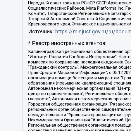
Народный совет граждан РСФСР СССР Архангельск
Социалистических Районов, Meta Platforms Inc, 
Комитет, Татарстанское Региональное Всетатар
Татарской Автономной Советской Социалистическ
Красноярского края, Этническое национальное о
Источник:
https://minjust.gov.ru/ru/doc
* Реестр иностранных агентов:
Калининградская региональная общественная организация "Экозащита!-Женсовет", Фонд содействия защите прав и свобод граждан "Общественный вердикт", Фонд "Институт Развития Свободы Информации", Частное учреждение "Информационное агентство МЕМО. РУ", Региональная общественная организация "Общественная комиссия по сохранению наследия академика Сахарова", Фонд поддержки свободы прессы, Санкт-Петербургская общественная правозащитная организация "Гражданский контроль", Межрегиональная общественная организация "Информационно-просветительский центр "Мемориал", Региональный Фонд "Центр Защиты Прав Средств Массовой Информации", с 05.12.2023 Фонд "Центр Защиты Прав Средств массовой информации", Региональная общественная благотворительная организация помощи беженцам и мигрантам "Гражданское содействие", Негосударственное образовательное учреждение дополнительного профессионального образования (повышение квалификации) специалистов "АКАДЕМИЯ ПО ПРАВАМ ЧЕЛОВЕКА", Свердловская региональная общественная организация "Сутяжник", Автономная некоммерческая организация "Центр независимых социологических исследований", Союз общественных объединений "Российский исследовательский центр по правам человека", Региональное общественное учреждение научно-информационный центр "МЕМОРИАЛ", Некоммерческая организация "Фонд защиты гласности", Автономная некоммерческая организация "Институт прав человека", Городская общественная организация "Екатеринбургское общество "МЕМОРИАЛ", Городская общественная организация "Рязанское историко-просветительское и правозащитное общество "Мемориал" (Рязанский Мемориал), Челябинский региональный орган общественной самодеятельности – женское общественное объединение "Женщины Евразии", Челябинский региональный орган общественной самодеятельности "Уральская правозащитная группа", Фонд содействия защите здоровья и социальной справедливости имени Андрея Рылькова, Автономная Некоммерческая Организация "Аналитический Центр Юрия Левады", Автономная некоммерческая организация социальной поддержки населения "Проект Апрель", Региональная общественная организация помощи женщинам и детям, находящимся в кризисной ситуации "Информационно-методический центр "Анна", Фонд содействия развитию массовых коммуникаций и правовому просвещению "Так-так-Так", Фонд содействия устойчивому развитию "Серебряная тайга", Свердловский региональный общественный фонд социальных проектов "Новое время", "Idel.Реалии", Кавказ.Реалии, Крым.Реалии, Телеканал Настоящее Время, Татаро-башкирская служба Радио Свобода (Azatliq Radiosi), Радио Свободная Европа/Радио Свобода (PCE/PC), "Сибирь.Реалии", "Фактограф", Благотворительный фонд помощи осужденным и их семьям, Автономная некоммерческая организация "Институт глобализации и социальных движений", Фонд "В защиту прав заключенных", Частное учреждение "Центр поддержки и содействия развитию средств массовой информации", Пензенский региональный общественный благотворительный фонд "Гражданский союз", "Север.Реалии", Некоммерческая организация Фонд "Правовая инициатива", 