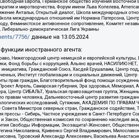
 Свободная Европа, Германское общество изучения Восточной 
и и миротворчества, Форум имени Льва Копелева, American Counci
ое движение Антальи, Открытый диалог, Школа международных отн
Школа международных отношений им Нормана Патерсона, Центр
ду, Феминистское антивоенное сопротивление, Комитет независ
а, Либерально-демократическая Лига Украины
uments/7756/
данные на
13.05.2024
функции иностранного агента:
раво, Нижегородский центр немецкой и европейской культуры,
тики, Фонд борьбы с коррупцией, Альянс врачей, НАСИЛИЮ.НЕТ,
я инициатива, Гражданский Союз, Хасдей Ерушалаим, Центр по
юченных, Институт глобализации и социальных движений, Цент
ты прав граждан, Благотворительный фонд помощи осужденным
а, Проект Апрель, Самарская губерния, Эра здоровья, Мемориал
ера, Центр СИБАЛЬТ, Уральская правозащитная группа, Женщины
по правам человека, Дальневосточный центр развития гражданс
ологических исследований, Сутяжник, АКАДЕМИЯ ПО ПРАВАМ Ч
е Совета Министров северных стран, Гражданское содействие,
я прессы - Сибирь, Частное учреждение в Санкт-Петербурге С
 и Закон, Общественная комиссия по сохранению наследия ак
звития Свободы Информации, Экозащита!-Женсовет, Общественн
Регина Николаевна, Кривенко Сергей Владимирович, Милославс
совна, Туровский Александр Алексеевич, Васильева Анастасия