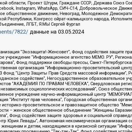
ой области, Проект Штурм, Граждане СССР, Держава Союз Сов
Facebook, Instagram, WhatsApp, СИЧ-С14, Добровольческое Движ
ское общественное движение, Невоград, Молодежное Демократ
ой Республики, Конгресс ойрат-калмыцкого народа, Исполнит
бъединение, ЛГБТ, Я.МЫ Сергей Фургал
uments/7822/
данные на
03.05.2024
Общество с ограниченной ответственностью "Радио Свободная Европа/Радио Свобода", Чешское информационное агентство "MEDIUM-ORIENT", Красноярская региональная общественная организация "Мы против СПИДа", Камалягин Денис Николаевич, Маркелов Сергей Евгеньевич, Пономарев Лев Александрович, Савицкая Людмила Алексеевна, Автономная некоммерческая организация "Центр по работе с проблемой насилия "НАСИЛИЮ.НЕТ", Межрегиональный профессиональный союз работников здравоохранения "Альянс врачей", Юридическое лицо, зарегистрированное в Латвийской Республике, SIA "Medusa Project" (регистрационный номер 40103797863, дата регистрации 10.06.2014), Некоммерческая организация "Фонд по борьбе с коррупцией", Автономная некоммерческая организация "Институт права и публичной политики", Баданин Роман Сергеевич, Гликин Максим Александрович, Железнова Мария Михайловна, Лукьянова Юлия Сергеевна, Маетная Елизавета Витальевна, Маняхин Петр Борисович, Чуракова Ольга Владимировна, Ярош Юлия Петровна, Юридическое лицо "The Insider SIA", зарегистрированное в Риге, Латвийская Республика (дата регистрации 26.06.2015), являющееся администратором доменного имени интернет-издания "The Insider SIA", https://theins.ru, Постернак Алексей Евгеньевич, Рубин Михаил Аркадьевич, Анин Роман Александрович, Юридическое лицо Istories fonds, зарегистрированное в Латвийской Республике (регистрационный номер 50008295751, дата регистрации 24.02.2020), Великовский Дмитрий Александрович, Долинина Ирина Николаевна, Мароховская Алеся Алексеевна, Шлейнов Роман Юрьевич, Шмагун Олеся Валентиновна, Общество с ограниченной ответственностью "Альтаир 2021", Общество с ограниченной ответственностью "Вега 2021", Общество с ограниченной ответственностью "Главный редактор 2021", Общество с ограниченной ответственностью "Ромашки монолит", Важенков Артем Валерьевич, Ивановская областная общественная организация "Центр гендерных исследований", Гурман Юрий Альбертович, Медиапроект "ОВД-Инфо", Егоров Владимир Владимирович, Жилинский Владимир Александрович, Общество с ограниченной ответственностью "ЗП", Иванова София Юрьевна, Карезина Инна Павловна, Кильтау Екатерина Викторовна, Петров Алексей Викторович, Пискунов Сергей Евгеньевич, Смирнов Сергей Сергеевич, Тихонов Михаил Сергеевич, Общество с ограниченной ответственностью "ЖУРНАЛИСТ-ИНОСТРАННЫЙ АГЕНТ", Арапова Галина Юрьевна, Вольтская Татьяна Анатольевна, Американская компания "Mason G.E.S. Anonymous Foundation" (США), являющаяся владельцем интернет-издания https://mnews.world/, Компания "Stichting Bellingcat", зарегистрированная в Нидерландах (дата регистрации 11.07.2018), Захаров Андрей Вячеславович, Клепиковская Екатерина Дмитриевна, Общество с ограниченной ответственностью "МЕМО", Перл Роман Александрович, Симонов Евгений Алексеевич, Соловьева Елена Анатольевна, Сотников Даниил Владимирович, Сурначева Елизавета Дмитриевна, Автономная некоммерческая организация по защите прав человека и информированию населения "Якутия – Наше Мнение", Общество с ограниченной ответственностью "Москоу диджитал медиа", с 26.01.2023 Общество с ограниченной ответственностью "Чайка Белые сады", Ветошкина Валерия Валерьевна, Заговора Максим Александрович, Межрегиональное общественное движение "Российская ЛГБТ - сеть", Оленичев Максим Владимирович, Павлов Иван Юрьевич, Скворцова Елена Сергеевна, Общество с ограниченной ответственностью "Как бы инагент", Кочетков Игорь Викторович, Общество с ограниченной ответственностью "Честные выборы", Еланчик Олег Александрович, Общество с ограниченной ответственностью "Нобелевский призыв", Гималова Регина Эмилевна, Григорьев Андрей Валерьевич, Григорьева Алина Александровна, Ассоциация по содействию защите прав призывников, альтернативнослужащих и военнослужащих "Правозащитная группа "Гражданин.Армия.Право", Хисамова Регина Фаритовна, Автономная некоммерческая организация по реализа