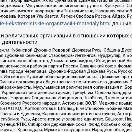
ят Тахрир аш-Шам, Ахлю Сунна Валь Джамаа, National Socialism
ий джамаат, Мусульманская религиозная группа п. Кушкуль г. 
ртия исламского возрождения Таджикистана, Народная самооб
олодёжь Которая Улыбается, Легион Свобода России, Айдар, Р
ie-i-ekstremistskie-organizacii-i-materialy.html
данные
и религиозных организаций в отношении которых 
 деятельности:
земли Кубанской Духовно Родовой Державы Русь, Община Духо
 Духовная Семинария Староверов-Инглингов, Нурджулар, К Бо
листическое общество, Джамаат мувахидов, Объединенный Вил
иалистическая рабочая партия России, Славянский союз, Форма
ива города Череповца, Духовно-Родовая Держава Русь, Русск
-Инглингов, Русский общенациональный союз, Движение против
 Омская организация общественного политического движения Р
йзрахманисты, Мусульманская религиозная организация п. Бо
краинская повстанческая армия, Тризуб им. Степана Бандеры, Бр
зма, Народная Социальная Инициатива, TulaSkins, Этнополитич
оренного Русского народа г. Астрахани, ВОЛЯ, Меджлис крымс
РЕВТАТПОД, Артподготовка, Штольц, В честь иконы Божией Мате
равды и Единения, Каракольская инициативная группа, Автогра
спублика Русь, Арестантское уголовное единство, Башкорт, Наци
окузнецк/РПК, Сибирский державный союз, Фонд борьбы с кор
округа г. Краснодара, Мужское государство, Народное объедин