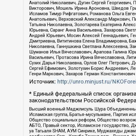
Анатолий Николаевич, Дугин Сергей Георгиевич, 
Викторович, Мошель Ирина Ароновна, Шведов Гри
Исламов Тимур Рифгатович, Романова Ольга Евге
Анатольевич, Верховский Александр Маркович, П
Татьяна Николаевна, Золотарева Екатерина Алек
Юрьевна, Саранг Анна Васильевна, Захарова Свет
Андрей Юрьевич, Мосин Алексей Геннадьевич, Ге
Дмитриевна, Вититинова Елена Владимировна, Ба
Николаевна, Ганнушкина Светлана Алексеевна, За
Шуманов Илья Вячеславович, Арапова Галина Юрь
Васильевич, Протасова Ирина Вячеславовна, Лит
Сухих Дарья Николаевна, Орлов Олег Петрович, 
Сергей Ефимович, Золотухин Борис Андреевич, Л
Генри Маркович, Захаров Герман Константинович
Источник:
http://unro.minjust.ru/NKOFore
* Единый федеральный список организа
законодательством Российской Федера
Высший военный Маджлисуль Шура Объединенных с
Исламская группа, Братья-мусульмане, Партия ис
Общество социальных реформ, Общество возрожд
АБТО, Правый сектор, Исламское государство, Д
уа Тагьаля SHAM, АУМ Синрике, Муджахеды джама