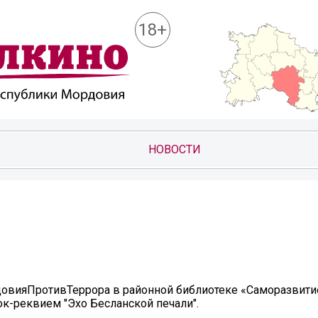
18+
НОВОСТИ
довияПротивТеррора в районной библиотеке «Саморазвити
ок-реквием "Эхо Бесланской печали".