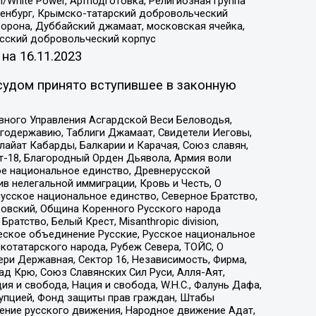
/White Power, Артподготовка, Религиозная группа
Оренбург, Крымско-татарский добровольческий
орона, Дуббайский джамаат, московская ячейка,
усский добровольческий корпус
 на
16.11.2023
судом принято вступившее в законную
вного Управления Асгардской Веси Беловодья,
годержавию, Таблиги Джамаат, Свидетели Иеговы,
айат Кабарды, Балкарии и Карачая, Союз славян,
т-18, Благородный Орден Дьявола, Армия воли
ое национальное единство, Древнерусской
 нелегальной иммиграции, Кровь и Честь, О
усское национальное единство, Северное Братство,
ровский, Община Коренного Русского народа
атство, Белый Крест, Misanthropic division,
еское объединение Русские, Русское национальное
котатарского народа, Рубеж Севера, ТОЙС, О
ри Державная, Сектор 16, Независимость, Фирма,
д Крю, Союз Славянских Сил Руси, Алля-Аят,
я и свобода, Нация и свобода, W.H.С., Фалунь Дафа,
рупцией, Фонд защиты прав граждан, Штабы
ение русского движения, Народное движение Адат,