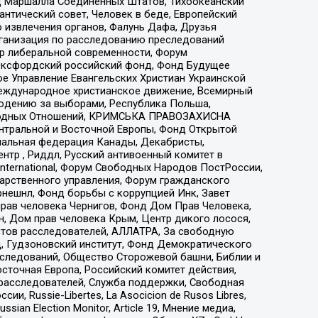
 Маршалла Соединенных Штатов, Тихоокеанский
нтический совет, Человек в беде, Европейский
 извлечения органов, Фалунь Дафа, Друзья
рганизация по расследованию преследований
тр либеральной современности, Форум
 Оксфордский российский фонд, Фонд Будущее
е Управление Евангельских Христиан Украинской
еждународное христианское движение, Всемирный
людению за выборами, Республика Польша,
народных Отношений, КРИМСЬКА ПРАВОЗАХИСНА
ы Центральной и Восточной Европы, Фонд Открытой
иональная федерация Канады, Декабристы,
тр , Риддл, Русский антивоенный комитет в
nternational, Форум Свободных Народов ПостРоссии,
дарственного управления, Форум гражданского
рнешнл, Фонд борьбы с коррупцией Инк, Завет
прав человека Чернигов, Фонд Дом Прав Человека,
н, Дом прав человека Крым, Центр дикого лосося,
стов расследователей, АЛЛАТРА, За свободную
д, Гудзоновский институт, Фонд Демократического
сследований, Общество Сторожевой башни, Библии и
сточная Европа, Российский комитет действия,
-расследователей, Служба поддержки, Свободная
 Russie-Libertes, La Asocicion de Rusos Libres,
an Election Monitor, Article 19, Мнение медиа,