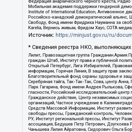
Федерация анархического черного креста, Радио
Мобильная академия поддержки гендерной демократи
Institute of International Education, Антивоенн
Российско-канадский демократический альянс, 
Свободу, Фонд имени Фридриха Науманна за свобо
Karelia, Вернись живым, Фридом Хаус, СОТА меди
Источник:
https://minjust.gov.ru/ru/doc
* Сведения реестра НКО, выполняющих 
Лилит, Правозащитная группа Гражданин.Армия.П
граждан Штаб, Институт права и публичной поли
Открытый Петербург, Лига Избирателей, Правова
информации, Горячая Линия, В защиту прав закл
Благотворительный фонд охраны здоровья и защи
Серебряная тайга, Так-Так-Так, Сова, центр Анн
Парк Гагарина, Фонд имени Андрея Рылькова, Сф
гласности, Российский исследовательский центр 
Гражданское действие, Центр независимых соци
организаций, Частное учреждение в Калининград
Средств Массовой Информации, Институт развити
свободы прессы, Гражданский контроль, Человек
РУ, Институт региональной прессы, Институт Ра
ассоциация, Бедушев Петр Петрович, Дзугкоева 
Чанышева Лилия Айратовна, Сидорович Ольга Бори