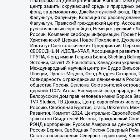
Платформа за Демократические Выборы, Междуна
центр защиты окружающей среды и природных ресу
фонд за демократию, Джеймстаунский фонд, Прож
Фалуньгун, Фалуньгун, Коалиция по расследован
Фалуньгун, Пражский гражданский центр, Ассоци
русскоязычных европейцев, Немецко-русский об
России, Компания свободы информации, Проект М
Христианской Церкви, Новое Поколение, Духовн
Институт Саентологических Предприятий, Церков
СВОБОДНЫЙ ИДЕЛЬ-УРАЛ, Ассоциация развития ж
ГРУПА, Фонд имени Генриха Бёлля, Stichting Bellin
Эстонии, Calvert 22 Foundation, Канадский укра
Международный научный центр им Вудро Вильсона
Швеции, Проект Медуза, Фонд Андрея Сахарова, Ф
Солидарность с гражданским движением в России 
общества Россия, Беллона, Союз жителей острово
церквей TCCN, Агора, Всемирный фонд природы, B
Белорусский дом прав человека имени Бориса Зво
TVR Studios, ТВ Дождь, Центр европейских иссл
Россию, Свободная Бурятия, Uralic, UnKremlin, 
Развития, Комитет-2024, Центрально-Европейски
трактатов Свидетелей Иеговы, Гражданский Совет
РЭНД корпорейшн, Русская Америка за демократи
Россия Берлин, Свободная Россия Северный Рейн-В
Союз за возвращение Северных территорий, Крымско