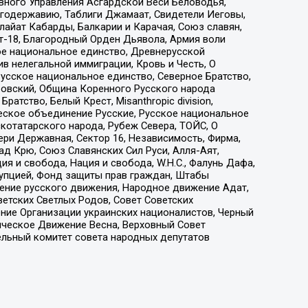
вного Управления Асгардской Веси Беловодья,
годержавию, Таблиги Джамаат, Свидетели Иеговы,
айат Кабарды, Балкарии и Карачая, Союз славян,
т-18, Благородный Орден Дьявола, Армия воли
ое национальное единство, Древнерусской
 нелегальной иммиграции, Кровь и Честь, О
усское национальное единство, Северное Братство,
ровский, Община Коренного Русского народа
атство, Белый Крест, Misanthropic division,
еское объединение Русские, Русское национальное
котатарского народа, Рубеж Севера, ТОЙС, О
ри Державная, Сектор 16, Независимость, Фирма,
д Крю, Союз Славянских Сил Руси, Алля-Аят,
я и свобода, Нация и свобода, W.H.С., Фалунь Дафа,
рупцией, Фонд защиты прав граждан, Штабы
ение русского движения, Народное движение Адат,
етских Светлых Родов, Совет Советских
ение Организации украинских националистов, Черный
ическое Движение Весна, Верховный Совет
ельный комитет совета народных депутатов