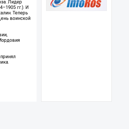
юза. Лидер
–1905 гг.). И
алин. Теперь
День воинской
вии,
 Мордовия
 принял
ика.