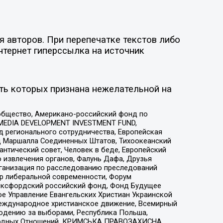
 авторов. При перепечатке текстов либо
нтернет гиперссылка на источник
ть которых признана нежелательной на
общество, Американо-российский фонд по
 MEDIA DEVELOPMENT INVESTMENT FUND,
 регионального сотрудничества, Европейская
 Маршалла Соединенных Штатов, Тихоокеанский
нтический совет, Человек в беде, Европейский
 извлечения органов, Фалунь Дафа, Друзья
рганизация по расследованию преследований
тр либеральной современности, Форум
 Оксфордский российский фонд, Фонд Будущее
е Управление Евангельских Христиан Украинской
еждународное христианское движение, Всемирный
людению за выборами, Республика Польша,
народных Отношений, КРИМСЬКА ПРАВОЗАХИСНА