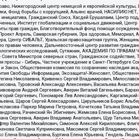
раво, Нижегородский центр немецкой и европейской культуры,
тики, Фонд борьбы с коррупцией, Альянс врачей, НАСИЛИЮ.НЕТ,
я инициатива, Гражданский Союз, Хасдей Ерушалаим, Центр по
юченных, Институт глобализации и социальных движений, Цент
ты прав граждан, Благотворительный фонд помощи осужденным
а, Проект Апрель, Самарская губерния, Эра здоровья, Мемориал
ера, Центр СИБАЛЬТ, Уральская правозащитная группа, Женщины
по правам человека, Дальневосточный центр развития гражданс
ологических исследований, Сутяжник, АКАДЕМИЯ ПО ПРАВАМ Ч
е Совета Министров северных стран, Гражданское содействие,
я прессы - Сибирь, Частное учреждение в Санкт-Петербурге С
 и Закон, Общественная комиссия по сохранению наследия ак
звития Свободы Информации, Экозащита!-Женсовет, Общественн
Регина Николаевна, Кривенко Сергей Владимирович, Милославс
совна, Туровский Александр Алексеевич, Васильева Анастасия
Пивоваров Андрей Сергеевич, Аверин Виталий Евгеньевич, Бара
горий Сергеевич, Пономарев Лев Александрович, Каргалицкий 
ньевна, Щаров Сергей Алексадрович, Цирульников Борис Альбер
ислакова-Паркер Марина Петровна, Кочеткова Татьяна Владими
сандровна, Рачинский Ян Збигневич, Жемкова Елена Борисовна,
лана Сергеевна, Аверин Владимир Анатольевич, Щур Татьяна М
фтер Валентин Михайлович, Симонов Алексей Кириллович, Флиг
женова Светлана Куприяновна, Максимов Сергей Владимирович, 
кс Елена Владимировна, Буртина Елена Юрьевна, Гендель Людм