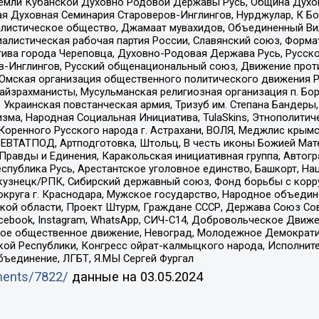
земли Кубанской Духовно Родовой Державы Русь, Община Духо
 Духовная Семинария Староверов-Инглингов, Нурджулар, К Бо
листическое общество, Джамаат мувахидов, Объединенный Вил
иалистическая рабочая партия России, Славянский союз, Форма
ива города Череповца, Духовно-Родовая Держава Русь, Русск
-Инглингов, Русский общенациональный союз, Движение против
 Омская организация общественного политического движения Р
йзрахманисты, Мусульманская религиозная организация п. Бо
краинская повстанческая армия, Тризуб им. Степана Бандеры, Бр
зма, Народная Социальная Инициатива, TulaSkins, Этнополитич
оренного Русского народа г. Астрахани, ВОЛЯ, Меджлис крымс
РЕВТАТПОД, Артподготовка, Штольц, В честь иконы Божией Мате
равды и Единения, Каракольская инициативная группа, Автогра
спублика Русь, Арестантское уголовное единство, Башкорт, Наци
окузнецк/РПК, Сибирский державный союз, Фонд борьбы с кор
округа г. Краснодара, Мужское государство, Народное объедин
ой области, Проект Штурм, Граждане СССР, Держава Союз Сов
Facebook, Instagram, WhatsApp, СИЧ-С14, Добровольческое Движ
ское общественное движение, Невоград, Молодежное Демократ
ой Республики, Конгресс ойрат-калмыцкого народа, Исполнит
бъединение, ЛГБТ, Я.МЫ Сергей Фургал
uments/7822/
данные на
03.05.2024