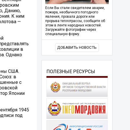
еровским
Если Вы стали свидетелем аварии,
ю, Данию,
пожара, необычного погодного
ония. К ним
явления, провала дороги или
олотова —
прорыва теплотрассы, сообщите об
этом в ленте народных новостей.
Загружайте фотографии через
специальную форму.
ой
 представлять
ДОБАВИТЬ НОВОСТЬ
коалиции в
ра. Однако
роны США.
ПОЛЕЗНЫЕ РЕСУРСЫ
Союз: в
ошенные с
еровской
атор Японии
сентября 1945
одписи под