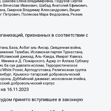
, Шахова Елена Владимировна, Подузов Сергей
ин Вячеслав Иванович, Шабад Анатолий Ефимович,
вна, Смирнов Владимир Александрович, Вицин
ег Петрович, Полякова Мара Федоровна, Резник
ганизаций, признанных в соответствии с
на, База, Асбат аль-Ансар, Священная война,
ижение Талибан, Исламская партия Туркестана,
Исламский джихад, Аль-Каида, Имарат Кавказ,
 Минина и Д. Пожарского, Аджр от Аллаха Субхану
о ба суи давлати исломи, Террористическое
/White Power, Артподготовка, Религиозная группа
Оренбург, Крымско-татарский добровольческий
орона, Дуббайский джамаат, московская ячейка,
усский добровольческий корпус
 на
16.11.2023
судом принято вступившее в законную