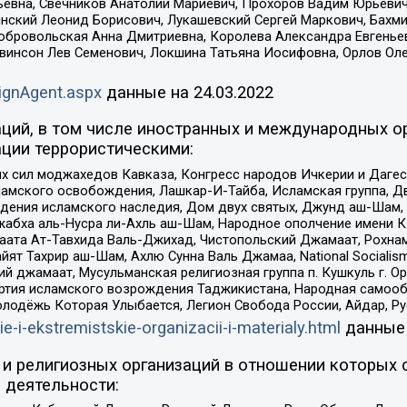
евна, Свечников Анатолий Мариевич, Прохоров Вадим Юрьевич
инский Леонид Борисович, Лукашевский Сергей Маркович, Бахм
Добровольская Анна Дмитриевна, Королева Александра Евгенье
евинсон Лев Семенович, Локшина Татьяна Иосифовна, Орлов Ол
ignAgent.aspx
данные на
24.03.2022
ций, в том числе иностранных и международных ор
ции террористическими:
ил моджахедов Кавказа, Конгресс народов Ичкерии и Дагеста
ламского освобождения, Лашкар-И-Тайба, Исламская группа, Дв
ения исламского наследия, Дом двух святых, Джунд аш-Шам, 
жабха аль-Нусра ли-Ахль аш-Шам, Народное ополчение имени К.
ата Ат-Тавхида Валь-Джихад, Чистопольский Джамаат, Рохнам
ят Тахрир аш-Шам, Ахлю Сунна Валь Джамаа, National Socialism
ий джамаат, Мусульманская религиозная группа п. Кушкуль г. 
ртия исламского возрождения Таджикистана, Народная самооб
олодёжь Которая Улыбается, Легион Свобода России, Айдар, Р
ie-i-ekstremistskie-organizacii-i-materialy.html
данные
и религиозных организаций в отношении которых 
 деятельности: