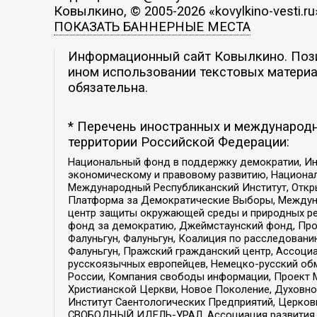
Ковылкино, © 2005-2026 «kovylkino-vesti.ru
ПОКАЗАТЬ БАННЕРНЫЕ МЕСТА
Информационный сайт Ковылкино. Позиц
ином использовании текстовых материал
обязательна.
* Перечень иностранных и международн
территории Российской Федерации:
Национальный фонд в поддержку демократии, Ин
экономическому и правовому развитию, Национ
Международный Республиканский Институт, Откры
Платформа за Демократические Выборы, Междуна
центр защиты окружающей среды и природных ресу
фонд за демократию, Джеймстаунский фонд, Прож
Фалуньгун, Фалуньгун, Коалиция по расследован
Фалуньгун, Пражский гражданский центр, Ассоци
русскоязычных европейцев, Немецко-русский об
России, Компания свободы информации, Проект М
Христианской Церкви, Новое Поколение, Духовн
Институт Саентологических Предприятий, Церков
СВОБОДНЫЙ ИДЕЛЬ-УРАЛ, Ассоциация развития ж