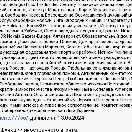
gcat, Bellingcat Ltd, The Insider, Институт правовой инициатив
инский конгресс, Институт Макдональда-Лорье, Украинская нац
, Свободная пресса, Возрождение, Всеукраинский духовный цен
орум свободной России, Лига Свободных Наций, Transparеncy I
– Solidarus, КрымSOS, Свободный университет, Институт госу
в Тисима и Хабомаи, Съезд народных депутатов, Гринпис Инте
DR Novaja Gazeta-Europe, Алтай проект, Образовательный дом 
зскова, Дом прав человека Тбилиси, Дом прав человека Ерева
едований им Вилфрида Мартенса, Сетевое объединение журнали
Международная федерация транспортных рабочих, ИстЧам Финлан
й университет, Центр восточноевропейских и международных и
, Центр анализа европейской политики, Академическая сеть Во
ю в России, Настоящая Россия, Глобальная сеть журналистов
естфалия, Фонд глобальной помощи, Антивоенный комитет России,
татарский Ресурсный Центр, Глобальный союз IndustriALL, Russi
 Свободная Европа, Германское общество изучения Восточной 
и и миротворчества, Форум имени Льва Копелева, American Counci
ое движение Антальи, Открытый диалог, Школа международных отн
Школа международных отношений им Нормана Патерсона, Центр
ду, Феминистское антивоенное сопротивление, Комитет независ
а, Либерально-демократическая Лига Украины
uments/7756/
данные на
13.05.2024
функции иностранного агента: