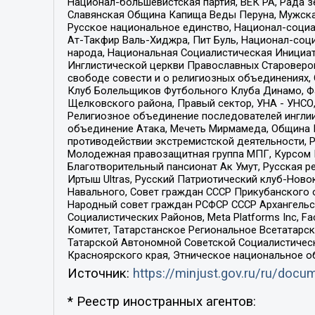
Национал-большевистская партия, ВЕК РА, Рада 
Славянская Община Капища Веды Перуна, Мужская
Русское национальное единство, Национал-социа
Ат-Такфир Валь-Хиджра, Пит Буль, Национал-соц
народа, Национальная Социалистическая Инициат
Инглистической церкви Православных Староверов
свободе совести и о религиозных объединениях,
Клуб Болельщиков Футбольного Клуба Динамо, Фа
Щелковского района, Правый сектор, УНА - УНСО, У
Религиозное объединение последователей инглии
объединение Атака, Мечеть Мирмамеда, Община К
противодействии экстремистской деятельности, 
Молодежная правозащитная группа МПГ, Курсом П
Благотворительный пансионат Ак Умут, Русская ре
Иртыш Ultras, Русский Патриотический клуб-Нов
Навального, Совет граждан СССР Прикубанского 
Народный совет граждан РСФСР СССР Архангельск
Социалистических Районов, Meta Platforms Inc, 
Комитет, Татарстанское Региональное Всетатар
Татарской Автономной Советской Социалистическ
Красноярского края, Этническое национальное о
Источник:
https://minjust.gov.ru/ru/doc
* Реестр иностранных агентов: