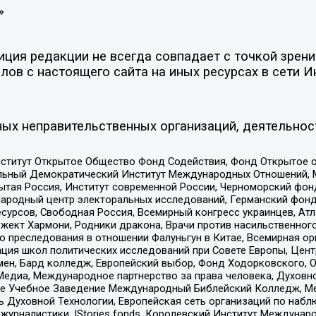
»
ия редакции не всегда совпадает с точкой зрения
ов с настоящего сайта на иных ресурсах в сети И
ых неправительственных организаций, деятельнос
ститут Открытое Общество Фонд Содействия, Фонд Открытое 
альный Демократический Институт Международных Отношений,
тая Россия, Институт современной России, Черноморский фонд
родный центр электоральных исследований, Германский фонд
рсов, Свободная Россия, Всемирный конгресс украинцев, Атла
ект Хармони, Родники дракона, Врачи против насильственного
ию преследования в отношении Фалуньгун в Китае, Всемирная о
ация школ политических исследований при Совете Европы, Цен
мен, Бард колледж, Европейский выбор, Фонд Ходорковского,
едиа, Международное партнерство за права человека, Духовно
ое Учебное Заведение Международный Библейский Колледж, М
ь Духовной Технологии, Европейская сеть организаций по наб
урналистики, IStories fonds, Королевский Институт Между