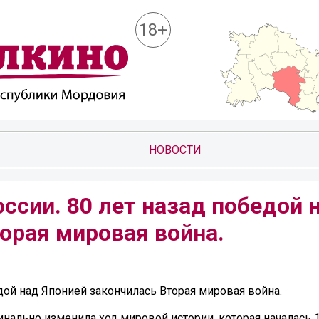
18+
НОВОСТИ
ссии. 80 лет назад победой 
орая мировая война.
дой над Японией закончилась Вторая мировая война.
инально изменила ход мировой истории, которая началась 1