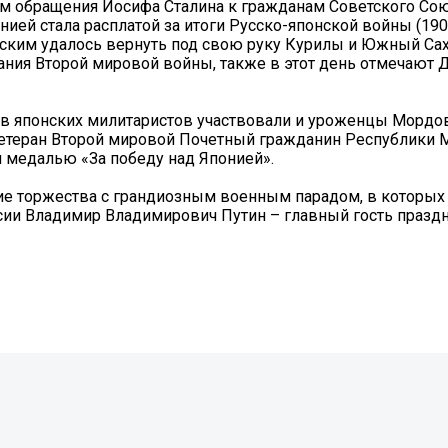
том обращения Иосифа Сталина к гражданам Советского Со
нией стала расплатой за итоги Русско-японской войны (1904
ским удалось вернуть под свою руку Курилы и Южный Сах
чания Второй мировой войны, также в этот день отмечают 
ив японских милитаристов участвовали и уроженцы Мордо
 ветеран Второй мировой Почетный гражданин Республики
 медалью «За победу над Японией».
ие торжества с грандиозным военным парадом, в которых
ии Владимир Владимирович Путин – главный гость праздн