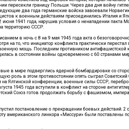
ании пересекли границу Польши. Через два дня войну гитл
ледующие два года германские войска завоевали Норвеги
ацистов к военным действиям присоединились Италия и Яп
2 июня 1941 года, нарушив условия о ненападении пакта М
на территорию СССР.
анием в ночь с 8 на 9 мая 1945 года акта о безоговорочн
тря на то, что инициатор конфликта практически перестал
ь военную мощь. Последним противником антифашистской 
одилась в состоянии войны одновременно с 60 странами ми
первые в мире подверглись ядерной бомбардировке со сто
дущую роль в этом противостоянии опять сыграл Советский 
и на Ялтинской конференции, военные силы СССР, перебр
вгуста 1945 года вступили в конфликт на стороне антигитл
оветский Союз готов продолжать борьбу с фашизмом, импер
пустил постановление о прекращении боевых действий. 2 
орту американского линкора «Миссури» были поставлены п