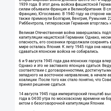
1939 года. В этот день войска фашистской Герм
силам объявили Франция и Великобритания. В с
Францию, Югославию. В 1940 году на стороне н
также примкнули Болгария, Венгрия, Румыния. 2
Риббентропа, гитлеровская Германия вторглась 
Великая Отечественная война завершилась подпис
капитуляции нацистской Германии. Однако, несмо
опасность, его союзники продолжали сохранят
мире осталась Япония. К лету 1945 года она нах
сдаваться японские войска не собирались.
6 и 9 августа 1945 года два японских города в
Однако и это не заставило японцев сдаться. Ве
соответствии с договоренностями, достигнутым
западного на восточное направление, в начале а
коалиции. После того как стало понятно, что С
принял решение сдаться.
14 августа 1945 года императорский генштаб вы
года в 04:00 утра по московскому времени на б
актом о безоговорочной капитуляции Японии.