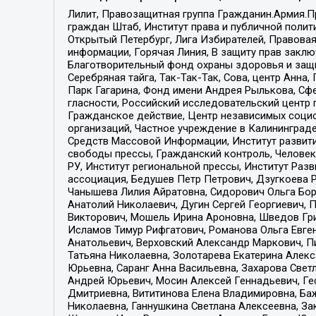
Лилит, Правозащитная группа Гражданин.Армия.П
граждан Штаб, Институт права и публичной поли
Открытый Петербург, Лига Избирателей, Правова
информации, Горячая Линия, В защиту прав закл
Благотворительный фонд охраны здоровья и защи
Серебряная тайга, Так-Так-Так, Сова, центр Анн
Парк Гагарина, Фонд имени Андрея Рылькова, Сф
гласности, Российский исследовательский центр 
Гражданское действие, Центр независимых соци
организаций, Частное учреждение в Калининград
Средств Массовой Информации, Институт развити
свободы прессы, Гражданский контроль, Человек
РУ, Институт региональной прессы, Институт Ра
ассоциация, Бедушев Петр Петрович, Дзугкоева 
Чанышева Лилия Айратовна, Сидорович Ольга Бори
Анатолий Николаевич, Дугин Сергей Георгиевич, 
Викторович, Мошель Ирина Ароновна, Шведов Гри
Исламов Тимур Рифгатович, Романова Ольга Евге
Анатольевич, Верховский Александр Маркович, П
Татьяна Николаевна, Золотарева Екатерина Алек
Юрьевна, Саранг Анна Васильевна, Захарова Свет
Андрей Юрьевич, Мосин Алексей Геннадьевич, Ге
Дмитриевна, Вититинова Елена Владимировна, Ба
Николаевна, Ганнушкина Светлана Алексеевна, За