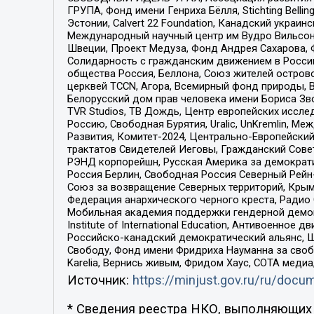
ГРУПА, Фонд имени Генриха Бёлля, Stichting Bellin
Эстонии, Calvert 22 Foundation, Канадский укра
Международный научный центр им Вудро Вильсона
Швеции, Проект Медуза, Фонд Андрея Сахарова, Ф
Солидарность с гражданским движением в России 
общества Россия, Беллона, Союз жителей острово
церквей TCCN, Агора, Всемирный фонд природы, B
Белорусский дом прав человека имени Бориса Зво
TVR Studios, ТВ Дождь, Центр европейских иссл
Россию, Свободная Бурятия, Uralic, UnKremlin, 
Развития, Комитет-2024, Центрально-Европейски
трактатов Свидетелей Иеговы, Гражданский Совет
РЭНД корпорейшн, Русская Америка за демократи
Россия Берлин, Свободная Россия Северный Рейн-В
Союз за возвращение Северных территорий, Крымско
Федерация анархического черного креста, Радио
Мобильная академия поддержки гендерной демократи
Institute of International Education, Антивоенн
Российско-канадский демократический альянс, 
Свободу, Фонд имени Фридриха Науманна за свобо
Karelia, Вернись живым, Фридом Хаус, СОТА меди
Источник:
https://minjust.gov.ru/ru/doc
* Сведения реестра НКО, выполняющих 