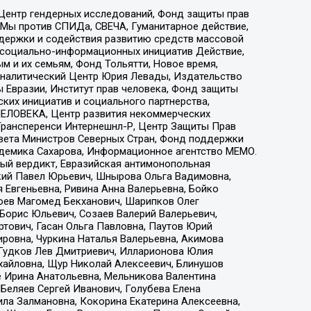
 Центр гендерных исследований, Фонд защиты прав
 Мы против СПИДа, СВЕЧА, Гуманитарное действие,
ддержки и содействия развитию средств массовой
р социально-информационных инициатив Действие,
 и их семьям, Фонд Тольятти, Новое время,
, Аналитический Центр Юрия Левады, Издательство
 Евразии, Институт прав человека, Фонд защиты
ких инициатив и социального партнерства,
ЕЛОВЕКА, Центр развития некоммерческих
 Трансперенси Интернешнл-Р, Центр Защиты Прав
овета Министров Северных Стран, Фонд поддержки
адемика Сахарова, Информационное агентство МЕМО.
ый вердикт, Евразийская антимонопольная
кий Павел Юрьевич, Шнырова Ольга Вадимовна,
 Евгеньевна, Ривина Анна Валерьевна, Бойко
хоев Магомед Бекханович, Шарипков Олег
Борис Юльевич, Созаев Валерий Валерьевич,
тович, Гасан Ольга Павловна, Паутов Юрий
ровна, Чуркина Наталья Валерьевна, Акимова
 Гудков Лев Дмитриевич, Илларионова Юлия
ихайловна, Щур Николай Алексеевич, Блинушов
е Ирина Анатольевна, Мельникова Валентина
Беляев Сергей Иванович, Голубева Елена
ила Залмановна, Кокорина Екатерина Алексеевна,