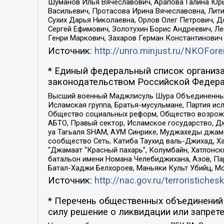
Шуманов Илья Вячеславович, Арапова Галина Юрь
Васильевич, Протасова Ирина Вячеславовна, Лит
Сухих Дарья Николаевна, Орлов Олег Петрович, 
Сергей Ефимович, Золотухин Борис Андреевич, Л
Генри Маркович, Захаров Герман Константинович
Источник:
http://unro.minjust.ru/NKOFore
* Единый федеральный список организа
законодательством Российской Федера
Высший военный Маджлисуль Шура Объединенных с
Исламская группа, Братья-мусульмане, Партия ис
Общество социальных реформ, Общество возрожд
АБТО, Правый сектор, Исламское государство, Д
уа Тагьаля SHAM, АУМ Синрике, Муджахеды джама
сообщество Сеть, Катиба Таухид валь-Джихад, Хай
“Джамаат “Красный пахарь”, Колумбайн, Хатлонск
батальон имени Номана Челебиджихана, Азов, Па
Батал-Хаджи Белхороев, Маньяки Культ Убийц, М
Источник:
http://nac.gov.ru/terroristichesk
* Перечень общественных объединений 
силу решение о ликвидации или запрете