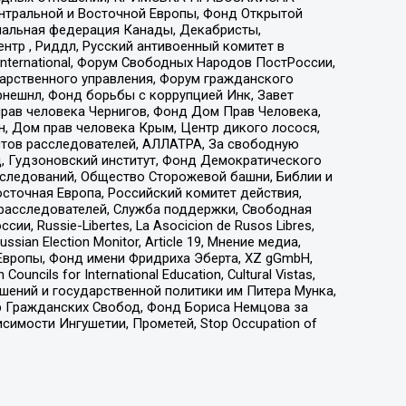
ы Центральной и Восточной Европы, Фонд Открытой
иональная федерация Канады, Декабристы,
тр , Риддл, Русский антивоенный комитет в
nternational, Форум Свободных Народов ПостРоссии,
дарственного управления, Форум гражданского
рнешнл, Фонд борьбы с коррупцией Инк, Завет
прав человека Чернигов, Фонд Дом Прав Человека,
н, Дом прав человека Крым, Центр дикого лосося,
стов расследователей, АЛЛАТРА, За свободную
д, Гудзоновский институт, Фонд Демократического
сследований, Общество Сторожевой башни, Библии и
сточная Европа, Российский комитет действия,
-расследователей, Служба поддержки, Свободная
 Russie-Libertes, La Asocicion de Rusos Libres,
an Election Monitor, Article 19, Мнение медиа,
Европы, Фонд имени Фридриха Эберта, XZ gGmbH,
ls for International Education, Cultural Vistas,
ошений и государственной политики им Питера Мунка,
 Гражданских Свобод, Фонд Бориса Немцова за
имости Ингушетии, Прометей, Stop Occupation of