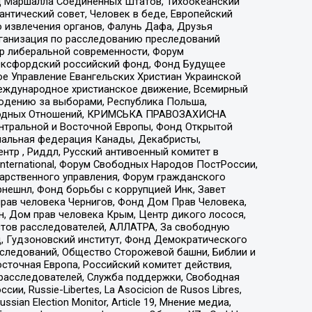
 Маршалла Соединенных Штатов, Тихоокеанский
нтический совет, Человек в беде, Европейский
 извлечения органов, Фалунь Дафа, Друзья
рганизация по расследованию преследований
тр либеральной современности, Форум
 Оксфордский российский фонд, Фонд Будущее
е Управление Евангельских Христиан Украинской
еждународное христианское движение, Всемирный
людению за выборами, Республика Польша,
народных Отношений, КРИМСЬКА ПРАВОЗАХИСНА
ы Центральной и Восточной Европы, Фонд Открытой
иональная федерация Канады, Декабристы,
тр , Риддл, Русский антивоенный комитет в
nternational, Форум Свободных Народов ПостРоссии,
дарственного управления, Форум гражданского
рнешнл, Фонд борьбы с коррупцией Инк, Завет
прав человека Чернигов, Фонд Дом Прав Человека,
н, Дом прав человека Крым, Центр дикого лосося,
стов расследователей, АЛЛАТРА, За свободную
д, Гудзоновский институт, Фонд Демократического
сследований, Общество Сторожевой башни, Библии и
сточная Европа, Российский комитет действия,
-расследователей, Служба поддержки, Свободная
 Russie-Libertes, La Asocicion de Rusos Libres,
an Election Monitor, Article 19, Мнение медиа,