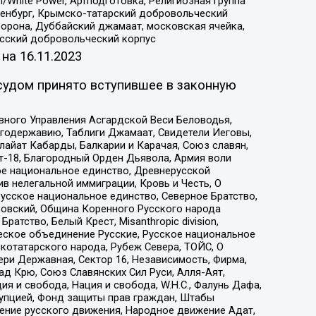
/White Power, Артподготовка, Религиозная группа
Оренбург, Крымско-татарский добровольческий
орона, Дуббайский джамаат, московская ячейка,
усский добровольческий корпус
 на
16.11.2023
судом принято вступившее в законную
вного Управления Асгардской Веси Беловодья,
годержавию, Таблиги Джамаат, Свидетели Иеговы,
айат Кабарды, Балкарии и Карачая, Союз славян,
т-18, Благородный Орден Дьявола, Армия воли
ое национальное единство, Древнерусской
 нелегальной иммиграции, Кровь и Честь, О
усское национальное единство, Северное Братство,
ровский, Община Коренного Русского народа
атство, Белый Крест, Misanthropic division,
еское объединение Русские, Русское национальное
котатарского народа, Рубеж Севера, ТОЙС, О
ри Державная, Сектор 16, Независимость, Фирма,
д Крю, Союз Славянских Сил Руси, Алля-Аят,
я и свобода, Нация и свобода, W.H.С., Фалунь Дафа,
рупцией, Фонд защиты прав граждан, Штабы
ение русского движения, Народное движение Адат,