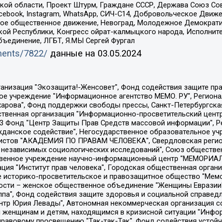
ой области, Проект Штурм, Граждане СССР, Держава Союз Сов
Facebook, Instagram, WhatsApp, СИЧ-С14, Добровольческое Движ
ское общественное движение, Невоград, Молодежное Демократ
ой Республики, Конгресс ойрат-калмыцкого народа, Исполнит
бъединение, ЛГБТ, Я.МЫ Сергей Фургал
uments/7822/
данные на
03.05.2024
Общество с ограниченной ответственностью "Радио Свободная Европа/Радио Свобода", Чешское информационное агентство "MEDIUM-ORIENT", Красноярская региональная общественная организация "Мы против СПИДа", Камалягин Денис Николаевич, Маркелов Сергей Евгеньевич, Пономарев Лев Александрович, Савицкая Людмила Алексеевна, Автономная некоммерческая организация "Центр по работе с проблемой насилия "НАСИЛИЮ.НЕТ", Межрегиональный профессиональный союз работников здравоохранения "Альянс врачей", Юридическое лицо, зарегистрированное в Латвийской Республике, SIA "Medusa Project" (регистрационный номер 40103797863, дата регистрации 10.06.2014), Некоммерческая организация "Фонд по борьбе с коррупцией", Автономная некоммерческая организация "Институт права и публичной политики", Баданин Роман Сергеевич, Гликин Максим Александрович, Железнова Мария Михайловна, Лукьянова Юлия Сергеевна, Маетная Елизавета Витальевна, Маняхин Петр Борисович, Чуракова Ольга Владимировна, Ярош Юлия Петровна, Юридическое лицо "The Insider SIA", зарегистрированное в Риге, Латвийская Республика (дата регистрации 26.06.2015), являющееся администратором доменного имени интернет-издания "The Insider SIA", https://theins.ru, Постернак Алексей Евгеньевич, Рубин Михаил Аркадьевич, Анин Роман Александрович, Юридическое лицо Istories fonds, зарегистрированное в Латвийской Республике (регистрационный номер 50008295751, дата регистрации 24.02.2020), Великовский Дмитрий Александрович, Долинина Ирина Николаевна, Мароховская Алеся Алексеевна, Шлейнов Роман Юрьевич, Шмагун Олеся Валентиновна, Общество с ограниченной ответственностью "Альтаир 2021", Общество с ограниченной ответственностью "Вега 2021", Общество с ограниченной ответственностью "Главный редактор 2021", Общество с ограниченной ответственностью "Ромашки монолит", Важенков Артем Валерьевич, Ивановская областная общественная организация "Центр гендерных исследований", Гурман Юрий Альбертович, Медиапроект "ОВД-Инфо", Егоров Владимир Владимирович, Жилинский Владимир Александрович, Общество с ограниченной ответственностью "ЗП", Иванова София Юрьевна, Карезина Инна Павловна, Кильтау Екатерина Викторовна, Петров Алексей Викторович, Пискунов Сергей Евгеньевич, Смирнов Сергей Сергеевич, Тихонов Михаил Сергеевич, Общество с ограниченной ответственностью "ЖУРНАЛИСТ-ИНОСТРАННЫЙ АГЕНТ", Арапова Галина Юрьевна, Вольтская Татьяна Анатольевна, Американская компания "Mason G.E.S. Anonymous Foundation" (США), являющаяся владельцем интернет-издания https://mnews.world/, Компания "Stichting Bellingcat", зарегистрированная в Нидерландах (дата регистрации 11.07.2018), Захаров Андрей Вячеславович, Клепиковская Екатерина Дмитриевна, Общество с ограниченной ответственностью "МЕМО", Перл Роман Александрович, Симонов Евгений Алексеевич, Соловьева Елена Анатольевна, Сотников Даниил Владимирович, Сурначева Елизавета Дмитриевна, Автономная некоммерческая организация по защите прав человека и информированию населения "Якутия – Наше Мнение", Общество с ограниченной ответственностью "Москоу диджитал медиа", с 26.01.2023 Общество с ограниченной ответственностью "Чайка Белые сады", Ветошкина Валерия Валерьевна, Заговора Максим Александрович, Межрегиональное общественное движение "Российская ЛГБТ - сеть", Оленичев Максим Владимирович, Павлов Иван Юрьевич, Скворцова Елена Сергеевна, Общество с ограниченной ответственностью "Как бы инагент", Кочетков Игорь Викторович, Общество с ограниченной ответственностью "Честные выборы", Еланчик Олег Александрович, Общество с ограниченной ответственностью "Нобелевский призыв", Гималова Регина Эмилевна, Григорьев Андрей Валерьевич, Григорьева Алина Александровна, Ассоциация по содействию защите прав призывников, альтернативнослужащих и военнослужащих "Правозащитная группа "Гражданин.Армия.Право", Хисамова Регина Фаритовна, Автономная некоммерческая организация по реализа