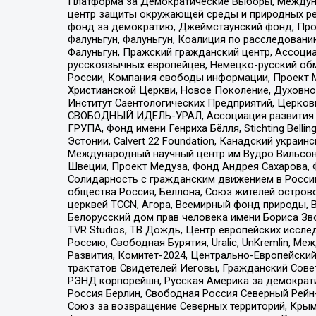
Платформа за Демократические Выборы, Междуна
центр защиты окружающей среды и природных ресу
фонд за демократию, Джеймстаунский фонд, Прож
Фалуньгун, Фалуньгун, Коалиция по расследован
Фалуньгун, Пражский гражданский центр, Ассоци
русскоязычных европейцев, Немецко-русский об
России, Компания свободы информации, Проект М
Христианской Церкви, Новое Поколение, Духовн
Институт Саентологических Предприятий, Церков
СВОБОДНЫЙ ИДЕЛЬ-УРАЛ, Ассоциация развития ж
ГРУПА, Фонд имени Генриха Бёлля, Stichting Bellin
Эстонии, Calvert 22 Foundation, Канадский укра
Международный научный центр им Вудро Вильсона
Швеции, Проект Медуза, Фонд Андрея Сахарова, Ф
Солидарность с гражданским движением в России 
общества Россия, Беллона, Союз жителей острово
церквей TCCN, Агора, Всемирный фонд природы, B
Белорусский дом прав человека имени Бориса Зво
TVR Studios, ТВ Дождь, Центр европейских иссл
Россию, Свободная Бурятия, Uralic, UnKremlin, 
Развития, Комитет-2024, Центрально-Европейски
трактатов Свидетелей Иеговы, Гражданский Совет
РЭНД корпорейшн, Русская Америка за демократи
Россия Берлин, Свободная Россия Северный Рейн-В
Союз за возвращение Северных территорий, Крымско