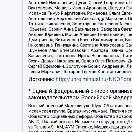
Анатолий Николаевич, Дугин Сергей Георгиевич, 
Викторович, Мошель Ирина Ароновна, Шведов Гри
Исламов Тимур Рифгатович, Романова Ольга Евге
Анатольевич, Верховский Александр Маркович, П
Татьяна Николаевна, Золотарева Екатерина Алек
Юрьевна, Саранг Анна Васильевна, Захарова Свет
Андрей Юрьевич, Мосин Алексей Геннадьевич, Ге
Дмитриевна, Вититинова Елена Владимировна, Ба
Николаевна, Ганнушкина Светлана Алексеевна, За
Шуманов Илья Вячеславович, Арапова Галина Юрь
Васильевич, Протасова Ирина Вячеславовна, Лит
Сухих Дарья Николаевна, Орлов Олег Петрович, 
Сергей Ефимович, Золотухин Борис Андреевич, Л
Генри Маркович, Захаров Герман Константинович
Источник:
http://unro.minjust.ru/NKOFore
* Единый федеральный список организа
законодательством Российской Федера
Высший военный Маджлисуль Шура Объединенных с
Исламская группа, Братья-мусульмане, Партия ис
Общество социальных реформ, Общество возрожд
АБТО, Правый сектор, Исламское государство, Д
уа Тагьаля SHAM, АУМ Синрике, Муджахеды джама