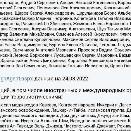
Пивоваров Андрей Сергеевич, Аверин Виталий Евгеньевич, Бара
горий Сергеевич, Пономарев Лев Александрович, Каргалицкий 
ньевна, Щаров Сергей Алексадрович, Цирульников Борис Альбер
ислакова-Паркер Марина Петровна, Кочеткова Татьяна Владими
сандровна, Рачинский Ян Збигневич, Жемкова Елена Борисовна,
лана Сергеевна, Аверин Владимир Анатольевич, Щур Татьяна М
фтер Валентин Михайлович, Симонов Алексей Кириллович, Флиг
женова Светлана Куприяновна, Максимов Сергей Владимирович, 
кс Елена Владимировна, Буртина Елена Юрьевна, Гендель Людм
евна, Свечников Анатолий Мариевич, Прохоров Вадим Юрьевич
инский Леонид Борисович, Лукашевский Сергей Маркович, Бахм
Добровольская Анна Дмитриевна, Королева Александра Евгенье
евинсон Лев Семенович, Локшина Татьяна Иосифовна, Орлов Ол
ignAgent.aspx
данные на
24.03.2022
ций, в том числе иностранных и международных ор
ции террористическими:
ил моджахедов Кавказа, Конгресс народов Ичкерии и Дагеста
ламского освобождения, Лашкар-И-Тайба, Исламская группа, Дв
ения исламского наследия, Дом двух святых, Джунд аш-Шам, 
жабха аль-Нусра ли-Ахль аш-Шам, Народное ополчение имени К.
ата Ат-Тавхида Валь-Джихад, Чистопольский Джамаат, Рохнам