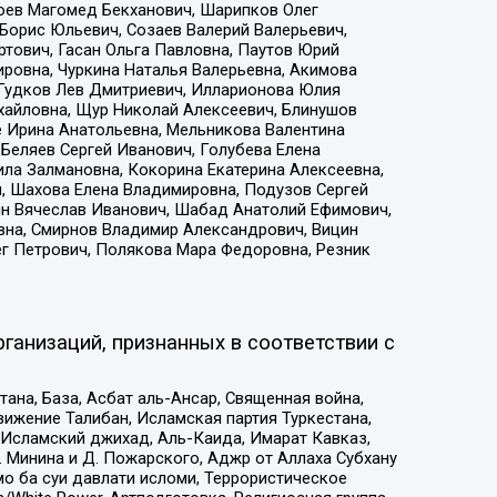
хоев Магомед Бекханович, Шарипков Олег
Борис Юльевич, Созаев Валерий Валерьевич,
тович, Гасан Ольга Павловна, Паутов Юрий
ровна, Чуркина Наталья Валерьевна, Акимова
 Гудков Лев Дмитриевич, Илларионова Юлия
ихайловна, Щур Николай Алексеевич, Блинушов
е Ирина Анатольевна, Мельникова Валентина
Беляев Сергей Иванович, Голубева Елена
ила Залмановна, Кокорина Екатерина Алексеевна,
, Шахова Елена Владимировна, Подузов Сергей
ин Вячеслав Иванович, Шабад Анатолий Ефимович,
вна, Смирнов Владимир Александрович, Вицин
ег Петрович, Полякова Мара Федоровна, Резник
ганизаций, признанных в соответствии с
на, База, Асбат аль-Ансар, Священная война,
ижение Талибан, Исламская партия Туркестана,
Исламский джихад, Аль-Каида, Имарат Кавказ,
 Минина и Д. Пожарского, Аджр от Аллаха Субхану
о ба суи давлати исломи, Террористическое