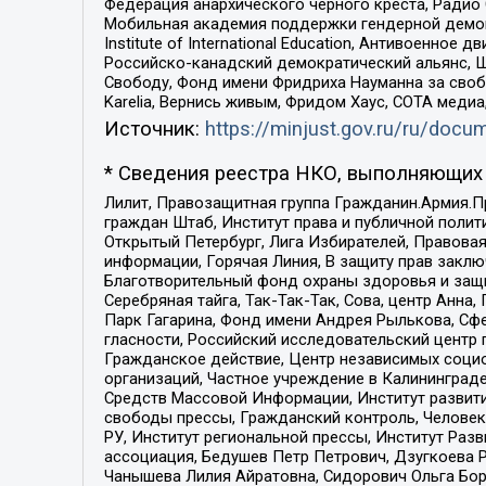
Федерация анархического черного креста, Радио
Мобильная академия поддержки гендерной демократи
Institute of International Education, Антивоенн
Российско-канадский демократический альянс, 
Свободу, Фонд имени Фридриха Науманна за свобо
Karelia, Вернись живым, Фридом Хаус, СОТА меди
Источник:
https://minjust.gov.ru/ru/doc
* Сведения реестра НКО, выполняющих 
Лилит, Правозащитная группа Гражданин.Армия.П
граждан Штаб, Институт права и публичной поли
Открытый Петербург, Лига Избирателей, Правова
информации, Горячая Линия, В защиту прав закл
Благотворительный фонд охраны здоровья и защи
Серебряная тайга, Так-Так-Так, Сова, центр Анн
Парк Гагарина, Фонд имени Андрея Рылькова, Сф
гласности, Российский исследовательский центр 
Гражданское действие, Центр независимых соци
организаций, Частное учреждение в Калининград
Средств Массовой Информации, Институт развити
свободы прессы, Гражданский контроль, Человек
РУ, Институт региональной прессы, Институт Ра
ассоциация, Бедушев Петр Петрович, Дзугкоева 
Чанышева Лилия Айратовна, Сидорович Ольга Бори