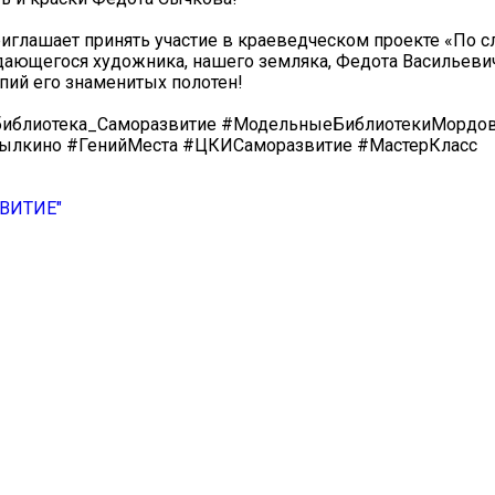
иглашает принять участие в краеведческом проекте «По 
ающегося художника, нашего земляка, Федота Васильеви
пий его знаменитых полотен!
иблиотека_Саморазвитие #МодельныеБиблиотекиМордо
ылкино #ГенийМеста #ЦКИСаморазвитие #МастерКласс
ЗВИТИЕ"