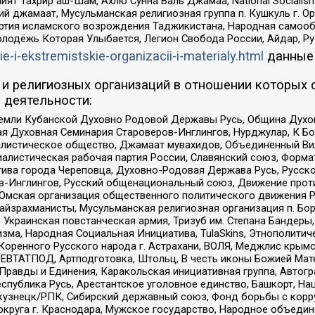
ят Тахрир аш-Шам, Ахлю Сунна Валь Джамаа, National Socialism
ий джамаат, Мусульманская религиозная группа п. Кушкуль г. 
ртия исламского возрождения Таджикистана, Народная самооб
олодёжь Которая Улыбается, Легион Свобода России, Айдар, Р
ie-i-ekstremistskie-organizacii-i-materialy.html
данные
и религиозных организаций в отношении которых 
 деятельности:
земли Кубанской Духовно Родовой Державы Русь, Община Духо
 Духовная Семинария Староверов-Инглингов, Нурджулар, К Бо
листическое общество, Джамаат мувахидов, Объединенный Вил
иалистическая рабочая партия России, Славянский союз, Форма
ива города Череповца, Духовно-Родовая Держава Русь, Русск
-Инглингов, Русский общенациональный союз, Движение против
 Омская организация общественного политического движения Р
йзрахманисты, Мусульманская религиозная организация п. Бо
краинская повстанческая армия, Тризуб им. Степана Бандеры, Бр
зма, Народная Социальная Инициатива, TulaSkins, Этнополитич
оренного Русского народа г. Астрахани, ВОЛЯ, Меджлис крымс
РЕВТАТПОД, Артподготовка, Штольц, В честь иконы Божией Мате
равды и Единения, Каракольская инициативная группа, Автогра
спублика Русь, Арестантское уголовное единство, Башкорт, Наци
окузнецк/РПК, Сибирский державный союз, Фонд борьбы с кор
округа г. Краснодара, Мужское государство, Народное объедин