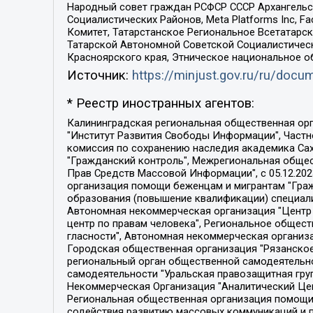
Народный совет граждан РСФСР СССР Архангельск
Социалистических Районов, Meta Platforms Inc, 
Комитет, Татарстанское Региональное Всетатар
Татарской Автономной Советской Социалистическ
Красноярского края, Этническое национальное о
Источник:
https://minjust.gov.ru/ru/doc
* Реестр иностранных агентов:
Калининградская региональная общественная организация "Экозащита!-Женсовет", Фонд содействия защите прав и свобод граждан "Общественный вердикт", Фонд "Институт Развития Свободы Информации", Частное учреждение "Информационное агентство МЕМО. РУ", Региональная общественная организация "Общественная комиссия по сохранению наследия академика Сахарова", Фонд поддержки свободы прессы, Санкт-Петербургская общественная правозащитная организация "Гражданский контроль", Межрегиональная общественная организация "Информационно-просветительский центр "Мемориал", Региональный Фонд "Центр Защиты Прав Средств Массовой Информации", с 05.12.2023 Фонд "Центр Защиты Прав Средств массовой информации", Региональная общественная благотворительная организация помощи беженцам и мигрантам "Гражданское содействие", Негосударственное образовательное учреждение дополнительного профессионального образования (повышение квалификации) специалистов "АКАДЕМИЯ ПО ПРАВАМ ЧЕЛОВЕКА", Свердловская региональная общественная организация "Сутяжник", Автономная некоммерческая организация "Центр независимых социологических исследований", Союз общественных объединений "Российский исследовательский центр по правам человека", Региональное общественное учреждение научно-информационный центр "МЕМОРИАЛ", Некоммерческая организация "Фонд защиты гласности", Автономная некоммерческая организация "Институт прав человека", Городская общественная организация "Екатеринбургское общество "МЕМОРИАЛ", Городская общественная организация "Рязанское историко-просветительское и правозащитное общество "Мемориал" (Рязанский Мемориал), Челябинский региональный орган общественной самодеятельности – женское общественное объединение "Женщины Евразии", Челябинский региональный орган общественной самодеятельности "Уральская правозащитная группа", Фонд содействия защите здоровья и социальной справедливости имени Андрея Рылькова, Автономная Некоммерческая Организация "Аналитический Центр Юрия Левады", Автономная некоммерческая организация социальной поддержки населения "Проект Апрель", Региональная общественная организация помощи женщинам и детям, находящимся в кризисной ситуации "Информационно-методический центр "Анна", Фонд содействия развитию массовых коммуникаций и правовому просвещению "Так-так-Так", Фонд содействия устойчивому развитию "Серебряная тайга", Свердловский региональный общественный фонд социальных проектов "Новое время", "Idel.Реалии", Кавказ.Реалии, Крым.Реалии, Телеканал Настоящее Время, Татаро-башкирская служба Радио Свобода (Azatliq Radiosi), Радио Свободная Европа/Радио Свобода (PCE/PC), "Сибирь.Реалии", "Фактограф", Благотворительный фонд помощи осужденным и их семьям, Автономная некоммерческая организация "Институт глобализации и социальных движений", Фонд "В защиту прав заключенных", Частное учреждение "Центр поддержки и содействия развитию средств массовой информации", Пензенский региональный общественный благотворительный фонд "Гражданский союз", "Север.Реалии", Некоммерческая организация Фонд "Правовая инициатива", 