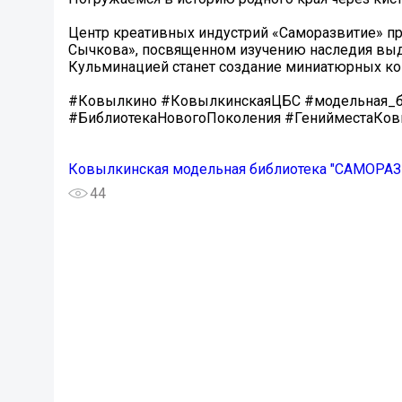
Центр креативных индустрий «Саморазвитие» пр
Сычкова», посвященном изучению наследия выд
Кульминацией станет создание миниатюрных ко
#Ковылкино #КовылкинскаяЦБС #модельная_б
#БиблиотекаНовогоПоколения #ГенийместаКов
Ковылкинская модельная библиотека "САМОРА
44