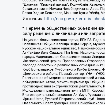
сообщество Сеть, Катиба Таухид валь-Джихад, Хай
“Джамаат “Красный пахарь”, Колумбайн, Хатлонск
батальон имени Номана Челебиджихана, Азов, Па
Батал-Хаджи Белхороев, Маньяки Культ Убийц, М
Источник:
http://nac.gov.ru/terroristichesk
* Перечень общественных объединений 
силу решение о ликвидации или запрете
Национал-большевистская партия, ВЕК РА, Рада 
Славянская Община Капища Веды Перуна, Мужская
Русское национальное единство, Национал-социа
Ат-Такфир Валь-Хиджра, Пит Буль, Национал-соц
народа, Национальная Социалистическая Инициат
Инглистической церкви Православных Староверов
свободе совести и о религиозных объединениях,
Клуб Болельщиков Футбольного Клуба Динамо, Фа
Щелковского района, Правый сектор, УНА - УНСО, У
Религиозное объединение последователей инглии
объединение Атака, Мечеть Мирмамеда, Община К
противодействии экстремистской деятельности, 
Молодежная правозащитная группа МПГ, Курсом П
Благотворительный пансионат Ак Умут, Русская ре
Иртыш Ultras, Русский Патриотический клуб-Нов
Навального, Совет граждан СССР Прикубанского 