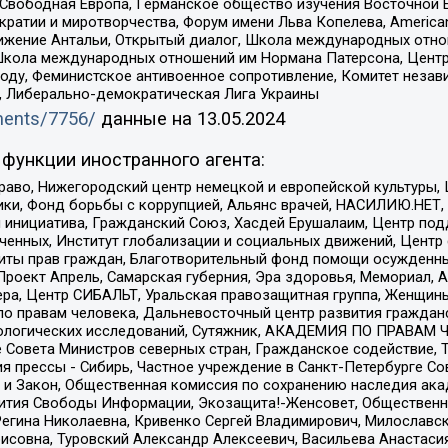
 Свободная Европа, Германское общество изучения Восточной 
и и миротворчества, Форум имени Льва Копелева, American Counci
ое движение Антальи, Открытый диалог, Школа международных отн
Школа международных отношений им Нормана Патерсона, Центр
ду, Феминистское антивоенное сопротивление, Комитет независ
а, Либерально-демократическая Лига Украины
uments/7756/
данные на
13.05.2024
функции иностранного агента:
раво, Нижегородский центр немецкой и европейской культуры,
тики, Фонд борьбы с коррупцией, Альянс врачей, НАСИЛИЮ.НЕТ,
я инициатива, Гражданский Союз, Хасдей Ерушалаим, Центр по
юченных, Институт глобализации и социальных движений, Цент
ты прав граждан, Благотворительный фонд помощи осужденным
а, Проект Апрель, Самарская губерния, Эра здоровья, Мемориал
ера, Центр СИБАЛЬТ, Уральская правозащитная группа, Женщины
по правам человека, Дальневосточный центр развития гражданс
ологических исследований, Сутяжник, АКАДЕМИЯ ПО ПРАВАМ Ч
е Совета Министров северных стран, Гражданское содействие,
я прессы - Сибирь, Частное учреждение в Санкт-Петербурге С
 и Закон, Общественная комиссия по сохранению наследия ак
звития Свободы Информации, Экозащита!-Женсовет, Общественн
Регина Николаевна, Кривенко Сергей Владимирович, Милославс
совна, Туровский Александр Алексеевич, Васильева Анастасия