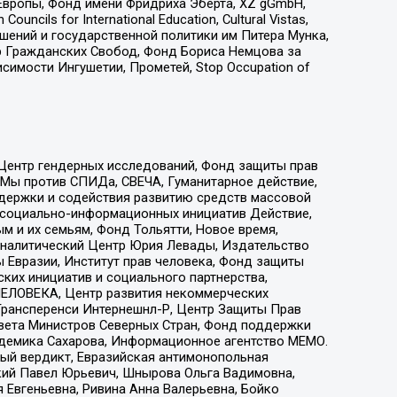
Европы, Фонд имени Фридриха Эберта, XZ gGmbH,
ls for International Education, Cultural Vistas,
ошений и государственной политики им Питера Мунка,
 Гражданских Свобод, Фонд Бориса Немцова за
имости Ингушетии, Прометей, Stop Occupation of
 Центр гендерных исследований, Фонд защиты прав
 Мы против СПИДа, СВЕЧА, Гуманитарное действие,
ддержки и содействия развитию средств массовой
р социально-информационных инициатив Действие,
 и их семьям, Фонд Тольятти, Новое время,
, Аналитический Центр Юрия Левады, Издательство
 Евразии, Институт прав человека, Фонд защиты
ких инициатив и социального партнерства,
ЕЛОВЕКА, Центр развития некоммерческих
 Трансперенси Интернешнл-Р, Центр Защиты Прав
овета Министров Северных Стран, Фонд поддержки
адемика Сахарова, Информационное агентство МЕМО.
ый вердикт, Евразийская антимонопольная
кий Павел Юрьевич, Шнырова Ольга Вадимовна,
 Евгеньевна, Ривина Анна Валерьевна, Бойко