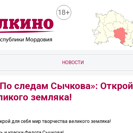
18+
НОВОСТИ
«По следам Сычкова»: Открой
ликого земляка!
крой для себя мир творчества великого земляка!
ть и краски Федота Сычкова!