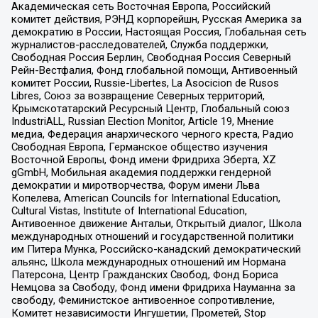
Академическая сеть Восточная Европа, Российский
комитет действия, РЭНД корпорейшн, Русская Америка за
демократию в России, Настоящая Россия, Глобальная сеть
журналистов-расследователей, Служба поддержки,
Свободная Россия Берлин, Свободная Россия Северный
Рейн-Вестфалия, Фонд глобальной помощи, Антивоенный
комитет России, Russie-Libertes, La Asocicion de Rusos
Libres, Союз за возвращение Северных территорий,
Крымскотатарский Ресурсный Центр, Глобальный союз
IndustriALL, Russian Election Monitor, Article 19, Мнение
медиа, Федерация анархического черного креста, Радио
Свободная Европа, Германское общество изучения
Восточной Европы, Фонд имени Фридриха Эберта, XZ
gGmbH, Мобильная академия поддержки гендерной
демократии и миротворчества, Форум имени Льва
Копелева, American Councils for International Education,
Cultural Vistas, Institute of International Education,
Антивоенное движение Антальи, Открытый диалог, Школа
международных отношений и государственной политики
им Питера Мунка, Российско-канадский демократический
альянс, Школа международных отношений им Нормана
Патерсона, Центр Гражданских Свобод, Фонд Бориса
Немцова за Свободу, Фонд имени Фридриха Науманна за
свободу, Феминистское антивоенное сопротивление,
Комитет независимости Ингушетии, Прометей, Stop