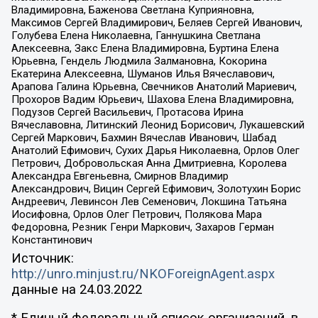
Владимировна, Баженова Светлана Куприяновна,
Максимов Сергей Владимирович, Беляев Сергей Иванович,
Голубева Елена Николаевна, Ганнушкина Светлана
Алексеевна, Закс Елена Владимировна, Буртина Елена
Юрьевна, Гендель Людмила Залмановна, Кокорина
Екатерина Алексеевна, Шуманов Илья Вячеславович,
Арапова Галина Юрьевна, Свечников Анатолий Мариевич,
Прохоров Вадим Юрьевич, Шахова Елена Владимировна,
Подузов Сергей Васильевич, Протасова Ирина
Вячеславовна, Литинский Леонид Борисович, Лукашевский
Сергей Маркович, Бахмин Вячеслав Иванович, Шабад
Анатолий Ефимович, Сухих Дарья Николаевна, Орлов Олег
Петрович, Добровольская Анна Дмитриевна, Королева
Александра Евгеньевна, Смирнов Владимир
Александрович, Вицин Сергей Ефимович, Золотухин Борис
Андреевич, Левинсон Лев Семенович, Локшина Татьяна
Иосифовна, Орлов Олег Петрович, Полякова Мара
Федоровна, Резник Генри Маркович, Захаров Герман
Константинович
Источник:
http://unro.minjust.ru/NKOForeignAgent.aspx
данные на
24.03.2022