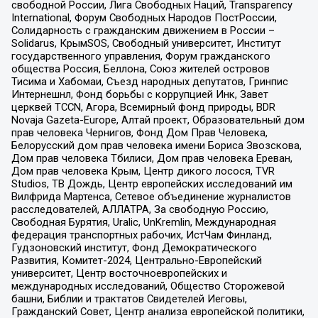
свободной России, Лига Свободных Наций, Transparеncy
International, Форум Свободных Народов ПостРоссии,
Солидарность с гражданским движением в России –
Solidarus, КрымSOS, Свободный университет, Институт
государственного управления, Форум гражданского
общества Россия, Беллона, Союз жителей островов
Тисима и Хабомаи, Съезд народных депутатов, Гринпис
Интернешнл, Фонд борьбы с коррупцией Инк, Завет
церквей TCCN, Агора, Всемирный фонд природы, BDR
Novaja Gazeta-Europe, Алтай проект, Образовательный дом
прав человека Чернигов, Фонд Дом Прав Человека,
Белорусский дом прав человека имени Бориса Звозскова,
Дом прав человека Тбилиси, Дом прав человека Ереван,
Дом прав человека Крым, Центр дикого лосося, TVR
Studios, ТВ Дождь, Центр европейских исследований им
Вилфрида Мартенса, Сетевое объединение журналистов
расследователей, АЛЛАТРА, За свободную Россию,
Свободная Бурятия, Uralic, UnKremlin, Международная
федерация транспортных рабочих, ИстЧам Финланд,
Гудзоновский институт, Фонд Демократического
Развития, Комитет-2024, Центрально-Европейский
университет, Центр восточноевропейских и
международных исследований, Общество Сторожевой
башни, Библии и трактатов Свидетелей Иеговы,
Гражданский Совет, Центр анализа европейской политики,