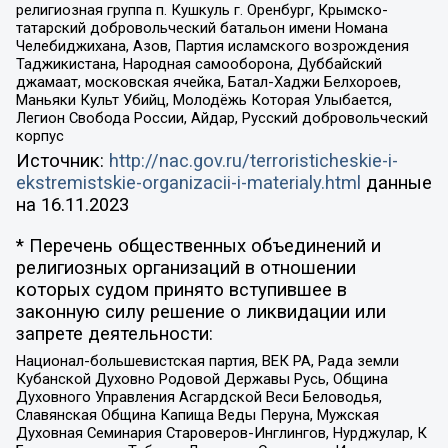
религиозная группа п. Кушкуль г. Оренбург, Крымско-
татарский добровольческий батальон имени Номана
Челебиджихана, Азов, Партия исламского возрождения
Таджикистана, Народная самооборона, Дуббайский
джамаат, московская ячейка, Батал-Хаджи Белхороев,
Маньяки Культ Убийц, Молодёжь Которая Улыбается,
Легион Свобода России, Айдар, Русский добровольческий
корпус
Источник:
http://nac.gov.ru/terroristicheskie-i-
ekstremistskie-organizacii-i-materialy.html
данные
на
16.11.2023
* Перечень общественных объединений и
религиозных организаций в отношении
которых судом принято вступившее в
законную силу решение о ликвидации или
запрете деятельности:
Национал-большевистская партия, ВЕК РА, Рада земли
Кубанской Духовно Родовой Державы Русь, Община
Духовного Управления Асгардской Веси Беловодья,
Славянская Община Капища Веды Перуна, Мужская
Духовная Семинария Староверов-Инглингов, Нурджулар, К