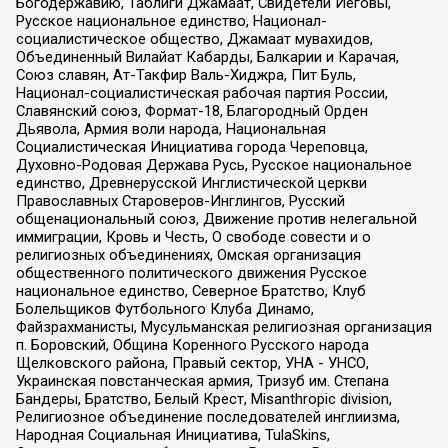
Богодержавию, Таблиги Джамаат, Свидетели Иеговы,
Русское национальное единство, Национал-
социалистическое общество, Джамаат мувахидов,
Объединенный Вилайат Кабарды, Балкарии и Карачая,
Союз славян, Ат-Такфир Валь-Хиджра, Пит Буль,
Национал-социалистическая рабочая партия России,
Славянский союз, Формат-18, Благородный Орден
Дьявола, Армия воли народа, Национальная
Социалистическая Инициатива города Череповца,
Духовно-Родовая Держава Русь, Русское национальное
единство, Древнерусской Инглистической церкви
Православных Староверов-Инглингов, Русский
общенациональный союз, Движение против нелегальной
иммиграции, Кровь и Честь, О свободе совести и о
религиозных объединениях, Омская организация
общественного политического движения Русское
национальное единство, Северное Братство, Клуб
Болельщиков Футбольного Клуба Динамо,
Файзрахманисты, Мусульманская религиозная организация
п. Боровский, Община Коренного Русского народа
Щелковского района, Правый сектор, УНА - УНСО,
Украинская повстанческая армия, Тризуб им. Степана
Бандеры, Братство, Белый Крест, Misanthropic division,
Религиозное объединение последователей инглиизма,
Народная Социальная Инициатива, TulaSkins,