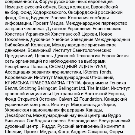
современности, Форум русскоязычных европейцев,
Немецко-русский обмен, Бард колледж, Европейский
выбор, Фонд Ходорковского, Оксфордский российский
фонд, Фонд Будущее России, Компания свободы
информации, Проект Медиа, Международное партнерство
за права человека, Духовное Управление Евангельских
Христиан Украинской Христианской Церкви, Новое
Поколение, Духовное Учебное Заведение Международный
Библейский Колледж, Международное христианское
движение, Всемирный Институт Саентологических
Предприятий, Церковь Духовной Технологии, Европейская
сеть организаций по наблюдению за выборами,
Республика Польша, СВОБОДНЫЙ ИДЕЛЬ-УРАЛ,
Ассоциация развития журналистики, IStories fonds,
Королевский Институт Международных Отношений,
КРИМСЬКА ПРАВОЗАХИСНА ГРУПА, Фонд имени Генриха
Бёлля, Stichting Bellingcat, Bellingcat Ltd, The Insider, Институт
правовой инициативы Центральной и Восточной Европы,
Фонд Открытой Эстонии, Calvert 22 Foundation, Канадский
украинский конгресс, Институт Макдональда-Лорье,
Украинская национальная федерация Канады,
Декабристы, Международный научный центр им Вудро
Вильсона, Свободная пресса, Возрождение, Всеукраинский
духовный центр , Риддл, Русский антивоенный комитет в
Швеции, Проект Медуза, Фонд Андрея Сахарова, Форум