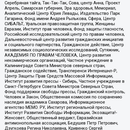
Серебряная тайга, Так-Так-Так, Сова, центр Анна, Проект
Апрель, Самарская губерния, Эра здоровья, Мемориал,
Аналитический Центр Юрия Левады, Издательство Парк
Гагарина, Фонд имени Андрея Рылькова, Сфера, Центр
СИБАЛЬТ, Уральская правозащитная группа, Женщины
Евразии, Институт прав человека, Фонд защиты гласности,
Российский исследовательский центр по правам человека,
Дальневосточный центр развития гражданских инициатив
и социального партнерства, Гражданское действие, Центр
независимых социологических исследований, Сутяжник,
АКАДЕМИЯ ПО ПРАВАМ ЧЕЛОВЕКА, Центр развития
некоммерческих организаций, Частное учреждение в
Калининграде Совета Министров северных стран,
Гражданское содействие, Трансперенси Интернешнл-Р,
Центр Защиты Прав Средств Массовой Информации,
Институт развития прессы - Сибирь, Частное учреждение в
Санкт-Петербурге Совета Министров Северных Стран,
Фонд поддержки свободы прессы, Гражданский контроль,
Человек и Закон, Общественная комиссия по сохранению
наследия академика Сахарова, Информационное
агентство МЕМО. РУ, Институт региональной прессы,
Институт Развития Свободы Информации, Экозащита!-
Женсовет, Общественный вердикт, Евразийская
антимонопольная ассоциация, Бедушев Петр Петрович,
Дзугкоева Регина Николаевна, Кривенко Сергей