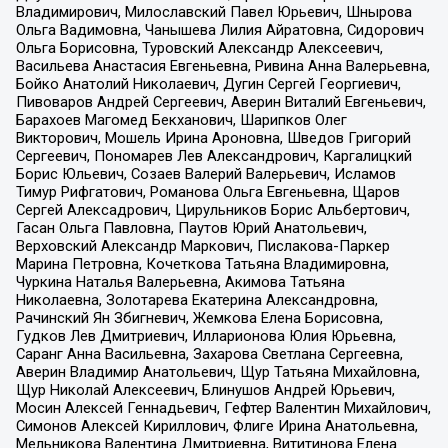
Владимирович, Милославский Павел Юрьевич, Шнырова
Ольга Вадимовна, Чанышева Лилия Айратовна, Сидорович
Ольга Борисовна, Туровский Александр Алексеевич,
Васильева Анастасия Евгеньевна, Ривина Анна Валерьевна,
Бойко Анатолий Николаевич, Дугин Сергей Георгиевич,
Пивоваров Андрей Сергеевич, Аверин Виталий Евгеньевич,
Барахоев Магомед Бекханович, Шарипков Олег
Викторович, Мошель Ирина Ароновна, Шведов Григорий
Сергеевич, Пономарев Лев Александрович, Каргалицкий
Борис Юльевич, Созаев Валерий Валерьевич, Исламов
Тимур Рифгатович, Романова Ольга Евгеньевна, Щаров
Сергей Алексадрович, Цирульников Борис Альбертович,
Гасан Ольга Павловна, Паутов Юрий Анатольевич,
Верховский Александр Маркович, Пислакова-Паркер
Марина Петровна, Кочеткова Татьяна Владимировна,
Чуркина Наталья Валерьевна, Акимова Татьяна
Николаевна, Золотарева Екатерина Александровна,
Рачинский Ян Збигневич, Жемкова Елена Борисовна,
Гудков Лев Дмитриевич, Илларионова Юлия Юрьевна,
Саранг Анна Васильевна, Захарова Светлана Сергеевна,
Аверин Владимир Анатольевич, Щур Татьяна Михайловна,
Щур Николай Алексеевич, Блинушов Андрей Юрьевич,
Мосин Алексей Геннадьевич, Гефтер Валентин Михайлович,
Симонов Алексей Кириллович, Флиге Ирина Анатольевна,
Мельникова Валентина Дмитриевна, Вититинова Елена