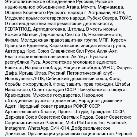
Этнополитическое объединение Русские, Русское
национальное объединение Атака, Мечеть Мирмамеда,
Община Коренного Русского народа г. Астрахани, ВОЛЯ,
Меджлис крымскотатарского народа, Рубеж Севера, ТОЙС,
О противодействии экстремистской деятельности,
РЕВТАТПОД, Артподготовка, Штольц, В честь иконы
Божией Матери Державная, Сектор 16, Независимость,
Фирма, Молодежная правозащитная группа МПГ, Курсом
Правды и Единения, Каракольская инициативная группа,
Автоград Крю, Союз Славянских Сил Руси, Алля-Аят,
Благотворительный пансионат Ак Умут, Русская
республика Русь, Арестантское уголовное единство,
Башкорт, Нация и свобода, Нация и свобода, W.H.С., Фалунь
Дафа, Иртыш Ultras, Русский Патриотический клуб-
Новокузнецк/РПК, Сибирский державный союз, Фонд
борьбы с коррупцией, Фонд защиты прав граждан, Штабы
Навального, Совет граждан СССР Прикубанского округа г.
Краснодара, Мужское государство, Народное
объединение русского движения, Народное движение
Адат, Народный совет граждан РСФСР СССР
Архангельской области, Проект Штурм, Граждане СССР,
Держава Союз Советских Светлых Родов, Совет Советских
Социалистических Районов, Meta Platforms Inc, Facebook,
Instagram, WhatsApp, СИЧ-С14, Добровольческое
Движение Организации украинских националистов, Черный