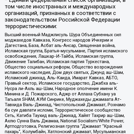
* Единый федеральный список организаций, в
том числе иностранных и международных
организаций, признанных в соответствии с
законодательством Российской Федерации
террористическими:
Высший военный Маджлисуль Шура Объединенных сил
моджахедов Кавказа, Конгресс народов Ичкерии и
Дагестана, База, Асбат аль-Ансар, Священная война,
Исламская группа, Братья-мусульмане, Партия исламского
освобождения, Лашкар-И-Тайба, Исламская группа,
Движение Талибан, Исламская партия Туркестана,
Общество социальных реформ, Общество возрождения
исламского наследия, Дом двух святых, Джунд аш-Шам,
Исламский джихад, Аль-Каида, Имарат Кавказ, АБТО,
Правый сектор, Исламское государство, Джабха аль-
Нусра ли-Ахль аш-Шам, Народное ополчение имени К.
Минина и Д. Пожарского, Аджр от Аллаха Субхану уа
Тагьаля SHAM, АУМ Синрике, Муджахеды джамаата Ат-
Тавхида Валь-Джихад, Чистопольский Джамаат, Рохнамо
ба суи давлати исломи, Террористическое сообщество
Сеть, Катиба Таухид валь-Джихад, Хайят Тахрир аш-Шам,
Ахлю Сунна Валь Джамаа, National Socialism/White Power,
Артподготовка, Религиозная группа “Джамаат “Красный
пахарь”, Колумбайн, Хатлонский джамаат, Мусульманская