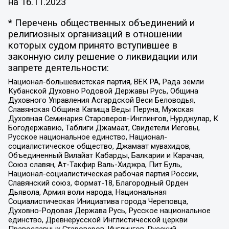
на
16.11.2023
* Перечень общественных объединений и
религиозных организаций в отношении
которых судом принято вступившее в
законную силу решение о ликвидации или
запрете деятельности:
Национал-большевистская партия, ВЕК РА, Рада земли
Кубанской Духовно Родовой Державы Русь, Община
Духовного Управления Асгардской Веси Беловодья,
Славянская Община Капища Веды Перуна, Мужская
Духовная Семинария Староверов-Инглингов, Нурджулар, К
Богодержавию, Таблиги Джамаат, Свидетели Иеговы,
Русское национальное единство, Национал-
социалистическое общество, Джамаат мувахидов,
Объединенный Вилайат Кабарды, Балкарии и Карачая,
Союз славян, Ат-Такфир Валь-Хиджра, Пит Буль,
Национал-социалистическая рабочая партия России,
Славянский союз, Формат-18, Благородный Орден
Дьявола, Армия воли народа, Национальная
Социалистическая Инициатива города Череповца,
Духовно-Родовая Держава Русь, Русское национальное
единство, Древнерусской Инглистической церкви