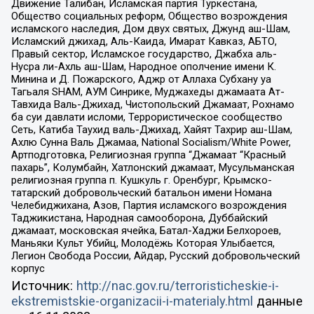
Движение Талибан, Исламская партия Туркестана,
Общество социальных реформ, Общество возрождения
исламского наследия, Дом двух святых, Джунд аш-Шам,
Исламский джихад, Аль-Каида, Имарат Кавказ, АБТО,
Правый сектор, Исламское государство, Джабха аль-
Нусра ли-Ахль аш-Шам, Народное ополчение имени К.
Минина и Д. Пожарского, Аджр от Аллаха Субхану уа
Тагьаля SHAM, АУМ Синрике, Муджахеды джамаата Ат-
Тавхида Валь-Джихад, Чистопольский Джамаат, Рохнамо
ба суи давлати исломи, Террористическое сообщество
Сеть, Катиба Таухид валь-Джихад, Хайят Тахрир аш-Шам,
Ахлю Сунна Валь Джамаа, National Socialism/White Power,
Артподготовка, Религиозная группа “Джамаат “Красный
пахарь”, Колумбайн, Хатлонский джамаат, Мусульманская
религиозная группа п. Кушкуль г. Оренбург, Крымско-
татарский добровольческий батальон имени Номана
Челебиджихана, Азов, Партия исламского возрождения
Таджикистана, Народная самооборона, Дуббайский
джамаат, московская ячейка, Батал-Хаджи Белхороев,
Маньяки Культ Убийц, Молодёжь Которая Улыбается,
Легион Свобода России, Айдар, Русский добровольческий
корпус
Источник:
http://nac.gov.ru/terroristicheskie-i-
ekstremistskie-organizacii-i-materialy.html
данные