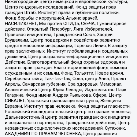
Нижегородский центр немецкой и европейской культуры,
Центр гендерных исследований, Фонд защиты прав
граждан Штаб, Институт права и публичной политики,
Фонд борьбы с коррупцией, Альянс врачей,
НАСИЛИЮ.НЕТ, Мы против СПИДа, СВЕЧА, Гуманитарное
действие, Открытый Петербург, Лига Избирателей,
Правовая инициатива, Гражданский Союз, Хасдей
Ерушалаим, Центр поддержки и содействия развитию
средств массовой информации, Горячая Линия, В защиту
прав заключенных, Институт глобализации и социальных
движений, Центр социально-информационных инициатив
Действие, Благотворительный фонд охраны здоровья и
защиты прав граждан, Благотворительный фонд помощи
осужденным и их семьям, Фонд Тольятти, Новое время,
Серебряная тайга, Так-Так-Так, Сова, центр Анна, Проект
Апрель, Самарская губерния, Эра здоровья, Мемориал,
Аналитический Центр Юрия Левады, Издательство Парк
Гагарина, Фонд имени Андрея Рылькова, Сфера, Центр
СИБАЛЬТ, Уральская правозащитная группа, Женщины
Евразии, Институт прав человека, Фонд защиты гласности,
Российский исследовательский центр по правам человека,
Дальневосточный центр развития гражданских инициатив
и социального партнерства, Гражданское действие, Центр
независимых социологических исследований, Сутяжник,
АКАДЕМИЯ ПО ПРАВАМ ЧЕЛОВЕКА, Центр развития