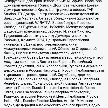
Белорусский дом прав человека имени Бориса Звозскова,
Дом прав человека Тбилиси, Дом прав человека Ереван,
Дом прав человека Крым, Центр дикого лосося, TVR
Studios, ТВ Дождь, Центр европейских исследований им
Вилфрида Мартенса, Сетевое объединение журналистов
расследователей, АЛЛАТРА, За свободную Россию,
Свободная Бурятия, Uralic, UnKremlin, Международная
федерация транспортных рабочих, ИстЧам Финланд,
Гудзоновский институт, Фонд Демократического
Развития, Комитет-2024, Центрально-Европейский
университет, Центр восточноевропейских и
международных исследований, Общество Сторожевой
башни, Библии и трактатов Свидетелей Иеговы,
Гражданский Совет, Центр анализа европейской политики,
Академическая сеть Восточная Европа, Российский
комитет действия, РЭНД корпорейшн, Русская Америка за
демократию в России, Настоящая Россия, Глобальная сеть
журналистов-расследователей, Служба поддержки,
Свободная Россия Берлин, Свободная Россия Северный
Рейн-Вестфалия, Фонд глобальной помощи, Антивоенный
комитет России, Russie-Libertes, La Asocicion de Rusos
Libres, Союз за возвращение Северных территорий,
Крымскотатарский Ресурсный Центр, Глобальный союз
IndustriALL, Russian Election Monitor, Article 19, Мнение
медиа, Федерация анархического черного креста, Радио