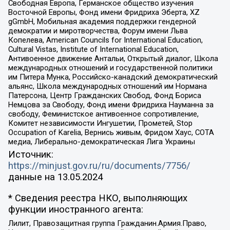
Свободная Европа, Германское общество изучения
Восточной Европы, Фонд имени Фридриха Эберта, XZ
gGmbH, Мобильная академия поддержки гендерной
демократии и миротворчества, Форум имени Льва
Копелева, American Councils for International Education,
Cultural Vistas, Institute of International Education,
Антивоенное движение Антальи, Открытый диалог, Школа
международных отношений и государственной политики
им Питера Мунка, Российско-канадский демократический
альянс, Школа международных отношений им Нормана
Патерсона, Центр Гражданских Свобод, Фонд Бориса
Немцова за Свободу, Фонд имени Фридриха Науманна за
свободу, Феминистское антивоенное сопротивление,
Комитет независимости Ингушетии, Прометей, Stop
Occupation of Karelia, Вернись живым, Фридом Хаус, СОТА
медиа, Либерально-демократическая Лига Украины
Источник:
https://minjust.gov.ru/ru/documents/7756/
данные на
13.05.2024
* Сведения реестра НКО, выполняющих
функции иностранного агента:
Лилит, Правозащитная группа Гражданин.Армия.Право,