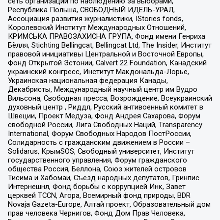
сеть организаций по наблюдению за выборами,
Республика Польша, СВОБОДНЫЙ ИДЕЛЬ-УРАЛ,
Ассоциация развития журналистики, IStories fonds,
Королевский Институт Международных Отношений,
КРИМСЬКА ПРАВОЗАХИСНА ГРУПА, Фонд имени Генриха
Бёлля, Stichting Bellingcat, Bellingcat Ltd, The Insider, Институт
правовой инициативы Центральной и Восточной Европы,
Фонд Открытой Эстонии, Calvert 22 Foundation, Канадский
украинский конгресс, Институт Макдональда-Лорье,
Украинская национальная федерация Канады,
Декабристы, Международный научный центр им Вудро
Вильсона, Свободная пресса, Возрождение, Всеукраинский
духовный центр , Риддл, Русский антивоенный комитет в
Швеции, Проект Медуза, Фонд Андрея Сахарова, Форум
свободной России, Лига Свободных Наций, Transparеncy
International, Форум Свободных Народов ПостРоссии,
Солидарность с гражданским движением в России –
Solidarus, КрымSOS, Свободный университет, Институт
государственного управления, Форум гражданского
общества Россия, Беллона, Союз жителей островов
Тисима и Хабомаи, Съезд народных депутатов, Гринпис
Интернешнл, Фонд борьбы с коррупцией Инк, Завет
церквей TCCN, Агора, Всемирный фонд природы, BDR
Novaja Gazeta-Europe, Алтай проект, Образовательный дом
прав человека Чернигов, Фонд Дом Прав Человека,