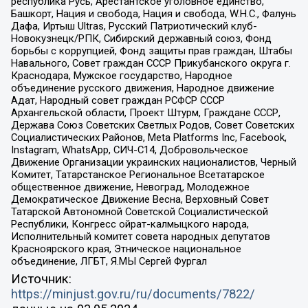
республика Русь, Арестантское уголовное единство,
Башкорт, Нация и свобода, Нация и свобода, W.H.С., Фалунь
Дафа, Иртыш Ultras, Русский Патриотический клуб-
Новокузнецк/РПК, Сибирский державный союз, Фонд
борьбы с коррупцией, Фонд защиты прав граждан, Штабы
Навального, Совет граждан СССР Прикубанского округа г.
Краснодара, Мужское государство, Народное
объединение русского движения, Народное движение
Адат, Народный совет граждан РСФСР СССР
Архангельской области, Проект Штурм, Граждане СССР,
Держава Союз Советских Светлых Родов, Совет Советских
Социалистических Районов, Meta Platforms Inc, Facebook,
Instagram, WhatsApp, СИЧ-С14, Добровольческое
Движение Организации украинских националистов, Черный
Комитет, Татарстанское Региональное Всетатарское
общественное движение, Невоград, Молодежное
Демократическое Движение Весна, Верховный Совет
Татарской Автономной Советской Социалистической
Республики, Конгресс ойрат-калмыцкого народа,
Исполнительный комитет совета народных депутатов
Красноярского края, Этническое национальное
объединение, ЛГБТ, Я.МЫ Сергей Фургал
Источник:
https://minjust.gov.ru/ru/documents/7822/