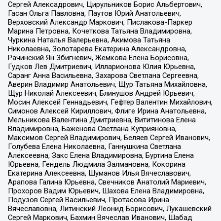
Сергей Алексадрович, Цирульников Борис Альбертович,
Гасан Ольга Павловна, Паутов Юрий Анатольевич,
Верховский Александр Маркович, Пислакова-Паркер
Марина Петровна, Кочеткова Татьяна Владимировна,
Чуркина Наталья Валерьевна, Акимова Татьяна
Николаевна, Золотарева Екатерина Александровна,
Рачинский Ян Збигневич, Жемкова Елена Борисовна,
Гудков Лев Дмитриевич, Илларионова Юлия Юрьевна,
Саранг Анна Васильевна, Захарова Светлана Сергеевна,
Аверин Владимир Анатольевич, Щур Татьяна Михайловна,
Щур Николай Алексеевич, Блинушов Андрей Юрьевич,
Мосин Алексей Геннадьевич, Гефтер Валентин Михайлович,
Симонов Алексей Кириллович, Флиге Ирина Анатольевна,
Мельникова Валентина Дмитриевна, Вититинова Елена
Владимировна, Баженова Светлана Куприяновна,
Максимов Сергей Владимирович, Беляев Сергей Иванович,
Голубева Елена Николаевна, Ганнушкина Светлана
Алексеевна, Закс Елена Владимировна, Буртина Елена
Юрьевна, Гендель Людмила Залмановна, Кокорина
Екатерина Алексеевна, Шуманов Илья Вячеславович,
Арапова Галина Юрьевна, Свечников Анатолий Мариевич,
Прохоров Вадим Юрьевич, Шахова Елена Владимировна,
Подузов Сергей Васильевич, Протасова Ирина
Вячеславовна, Литинский Леонид Борисович, Лукашевский
Сергей Маркович, Бахмин Вячеслав Иванович, Шабад