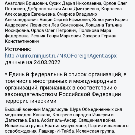
Анатолий Ефимович, Сухих Дарья Николаевна, Орлов Олег
Петрович, Добровольская Анна Дмитриевна, Королева
Александра Евгеньевна, Смирнов Владимир
Александрович, Вицин Сергей Ефимович, Золотухин Борис
Андреевич, Левинсон Лев Семенович, Локшина Татьяна
Иосифовна, Орлов Олег Петрович, Полякова Мара
Федоровна, Резник Генри Маркович, Захаров Герман
Константинович
Источник:
http://unro.minjust.ru/NKOForeignAgent.aspx
данные на
24.03.2022
* Единый федеральный список организаций, в
том числе иностранных и международных
организаций, признанных в соответствии с
законодательством Российской Федерации
террористическими:
Высший военный Маджлисуль Шура Объединенных сил
моджахедов Кавказа, Конгресс народов Ичкерии и
Дагестана, База, Асбат аль-Ансар, Священная война,
Исламская группа, Братья-мусульмане, Партия исламского
освобождения, Лашкар-И-Тайба, Исламская группа,