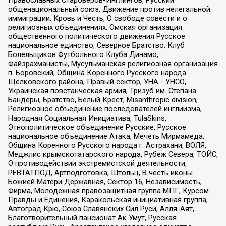
Православных Староверов-Инглингов, Русский
общенациональный союз, Движение против нелегальной
иммиграции, Кровь и Честь, О свободе совести и о
религиозных объединениях, Омская организация
общественного политического движения Русское
национальное единство, Северное Братство, Клуб
Болельщиков Футбольного Клуба Динамо,
Файзрахманисты, Мусульманская религиозная организация
п. Боровский, Община Коренного Русского народа
Щелковского района, Правый сектор, УНА - УНСО,
Украинская повстанческая армия, Тризуб им. Степана
Бандеры, Братство, Белый Крест, Misanthropic division,
Религиозное объединение последователей инглиизма,
Народная Социальная Инициатива, TulaSkins,
Этнополитическое объединение Русские, Русское
национальное объединение Атака, Мечеть Мирмамеда,
Община Коренного Русского народа г. Астрахани, ВОЛЯ,
Меджлис крымскотатарского народа, Рубеж Севера, ТОЙС,
О противодействии экстремистской деятельности,
РЕВТАТПОД, Артподготовка, Штольц, В честь иконы
Божией Матери Державная, Сектор 16, Независимость,
Фирма, Молодежная правозащитная группа МПГ, Курсом
Правды и Единения, Каракольская инициативная группа,
Автоград Крю, Союз Славянских Сил Руси, Алля-Аят,
Благотворительный пансионат Ак Умут, Русская