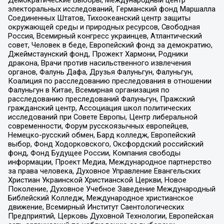
электоральных исследований, Германский фонд Маршалла
Соединенных Штатов, Тихоокеанский центр защиты
окружающей среды и природных ресурсов, Свободная
Россия, Всемирный конгресс украинцев, Атлантический
совет, Человек в беде, Европейский фонд за демократию,
Джеймстаунский фонд, Прожект Хармони, Родники
дракона, Врачи против насильственного извлечения
органов, Фалунь Дафа, Друзья Фалуньгун, Фалуньгун,
Коалиция по расследованию преследования в отношении
Фалуньгун в Китае, Всемирная организация по
расследованию преследований Фалуньгун, Пражский
гражданский центр, Ассоциация школ политических
исследований при Совете Европы, Центр либеральной
современности, Форум русскоязычных европейцев,
Немецко-русский обмен, Бард колледж, Европейский
выбор, Фонд Ходорковского, Оксфордский российский
фонд, Фонд Будущее России, Компания свободы
информации, Проект Медиа, Международное партнерство
за права человека, Духовное Управление Евангельских
Христиан Украинской Христианской Церкви, Новое
Поколение, Духовное Учебное Заведение Международный
Библейский Колледж, Международное христианское
движение, Всемирный Институт Саентологических
Предприятий, Церковь Духовной Технологии, Европейская