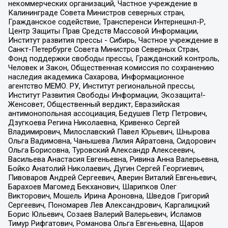
некоммерческих организаций, Частное учреждение в
Калининграде Совета Министров северных стран,
Гражданское содействие, Трансперенси Интернешнл-Р,
Центр Защиты Прав Средств Массовой Информации,
Институт развития прессы - Сибирь, Частное учреждение в
Санкт-Петербурге Совета Министров Северных Стран,
Фонд поддержки свободы прессы, Гражданский контроль,
Человек и Закон, Общественная комиссия по сохранению
наследия академика Сахарова, Информационное
агентство МЕМО. РУ, Институт региональной прессы,
Институт Развития Свободы Информации, Экозащита!-
Женсовет, Общественный вердикт, Евразийская
антимонопольная ассоциация, Бедушев Петр Петрович,
Дзугкоева Регина Николаевна, Кривенко Сергей
Владимирович, Милославский Павел Юрьевич, Шнырова
Ольга Вадимовна, Чанышева Лилия Айратовна, Сидорович
Ольга Борисовна, Туровский Александр Алексеевич,
Васильева Анастасия Евгеньевна, Ривина Анна Валерьевна,
Бойко Анатолий Николаевич, Дугин Сергей Георгиевич,
Пивоваров Андрей Сергеевич, Аверин Виталий Евгеньевич,
Барахоев Магомед Бекханович, Шарипков Олег
Викторович, Мошель Ирина Ароновна, Шведов Григорий
Сергеевич, Пономарев Лев Александрович, Каргалицкий
Борис Юльевич, Созаев Валерий Валерьевич, Исламов
Тимур Рифгатович, Романова Ольга Евгеньевна, Щаров