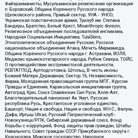
Файзрахманисты, Мусульманская религиозная организация
п. Боровский, Община Коренного Русского народа
Щелковского района, Правый сектор, УНА - УНСО,
Украинская повстанческая армия, Тризуб им. Степана
Бандеры, Братство, Белый Крест, Misanthropic division,
Религиозное объединение последователей инглиизма,
Народная Социальная Инициатива, TulaSkins,
Этнополитическое объединение Русские, Русское
национальное объединение Атака, Мечеть Мирмамеда,
Община Коренного Русского народа г. Астрахани, ВОЛЯ,
Меджлис крымскотатарского народа, Рубеж Севера, ТОЙС,
О противодействии экстремистской деятельности,
РЕВТАТПОД, Артподготовка, Штольц, В честь иконы
Божией Матери Державная, Сектор 16, Независимость,
Фирма, Молодежная правозащитная группа МПГ, Курсом
Правды и Единения, Каракольская инициативная группа,
Автоград Крю, Союз Славянских Сил Руси, Алля-Аят,
Благотворительный пансионат Ак Умут, Русская
республика Русь, Арестантское уголовное единство,
Башкорт, Нация и свобода, Нация и свобода, W.H.С., Фалунь
Дафа, Иртыш Ultras, Русский Патриотический клуб-
Новокузнецк/РПК, Сибирский державный союз, Фонд
борьбы с коррупцией, Фонд защиты прав граждан, Штабы
Навального, Совет граждан СССР Прикубанского округа г.
Краснодара, Мужское государство, Народное