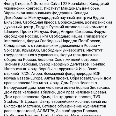
Фонд Открытой Эстонии, Calvert 22 Foundation, Канадский
украинский конгресс, Институт Макдональда-Лорье,
Украинская национальная федерация Канады,
Декабристы, Международный научный центр им Вудро
Вильсона, Свободная пресса, Возрождение, Всеукраинский
духовный центр , Риддл, Русский антивоенный комитет в
Швеции, Проект Медуза, Фонд Андрея Сахарова, Форум
свободной России, Лига Свободных Наций, Transparеncy
International, Форум Свободных Народов ПостРоссии,
Солидарность с гражданским движением в России –
Solidarus, КрымSOS, Свободный университет, Институт
государственного управления, Форум гражданского
общества Россия, Беллона, Союз жителей островов
Тисима и Хабомаи, Съезд народных депутатов, Гринпис
Интернешнл, Фонд борьбы с коррупцией Инк, Завет
церквей TCCN, Агора, Всемирный фонд природы, BDR
Novaja Gazeta-Europe, Алтай проект, Образовательный дом
прав человека Чернигов, Фонд Дом Прав Человека,
Белорусский дом прав человека имени Бориса Звозскова,
Дом прав человека Тбилиси, Дом прав человека Ереван,
Дом прав человека Крым, Центр дикого лосося, TVR
Studios, ТВ Дождь, Центр европейских исследований им
Вилфрида Мартенса, Сетевое объединение журналистов
расследователей, АЛЛАТРА, За свободную Россию,
Свободная Бурятия, Uralic, UnKremlin, Международная