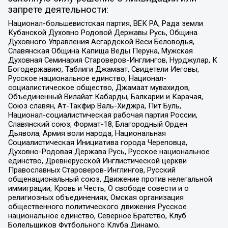
запрете деятельности:
Национал-большевистская партия, ВЕК РА, Рада земли
Кубанской Духовно Родовой Державы Русь, Община
Духовного Управления Асгардской Веси Беловодья,
Славянская Община Капища Веды Перуна, Мужская
Духовная Семинария Староверов-Инглингов, Нурджулар, К
Богодержавию, Таблиги Джамаат, Свидетели Иеговы,
Русское национальное единство, Национал-
социалистическое общество, Джамаат мувахидов,
Объединенный Вилайат Кабарды, Балкарии и Карачая,
Союз славян, Ат-Такфир Валь-Хиджра, Пит Буль,
Национал-социалистическая рабочая партия России,
Славянский союз, Формат-18, Благородный Орден
Дьявола, Армия воли народа, Национальная
Социалистическая Инициатива города Череповца,
Духовно-Родовая Держава Русь, Русское национальное
единство, Древнерусской Инглистической церкви
Православных Староверов-Инглингов, Русский
общенациональный союз, Движение против нелегальной
иммиграции, Кровь и Честь, О свободе совести и о
религиозных объединениях, Омская организация
общественного политического движения Русское
национальное единство, Северное Братство, Клуб
Болельщиков Футбольного Клуба Динамо,