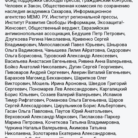
Фонд поддержки свободы прессы, Гражданский контроль,
Человек и Закон, Общественная комиссия по сохранению
наследия академика Сахарова, Информационное
агентство МЕМО. РУ, Институт региональной прессы,
Институт Развития Свободы Информации, Экозащита!-
Женсовет, Общественный вердикт, Евразийская
антимонопольная ассоциация, Бедушев Петр Петрович,
Дзугкоева Регина Николаевна, Кривенко Сергей
Владимирович, Милославский Павел Юрьевич, Шнырова
Ольга Вадимовна, Чанышева Лилия Айратовна, Сидорович
Ольга Борисовна, Туровский Александр Алексеевич,
Васильева Анастасия Евгеньевна, Ривина Анна Валерьевна,
Бойко Анатолий Николаевич, Дугин Сергей Георгиевич,
Пивоваров Андрей Сергеевич, Аверин Виталий Евгеньевич,
Барахоев Магомед Бекханович, Шарипков Олег
Викторович, Мошель Ирина Ароновна, Шведов Григорий
Сергеевич, Пономарев Лев Александрович, Каргалицкий
Борис Юльевич, Созаев Валерий Валерьевич, Исламов
Тимур Рифгатович, Романова Ольга Евгеньевна, Щаров
Сергей Алексадрович, Цирульников Борис Альбертович,
Гасан Ольга Павловна, Паутов Юрий Анатольевич,
Верховский Александр Маркович, Пислакова-Паркер
Марина Петровна, Кочеткова Татьяна Владимировна,
Чуркина Наталья Валерьевна, Акимова Татьяна
Николаевна, Золотарева Екатерина Александровна,