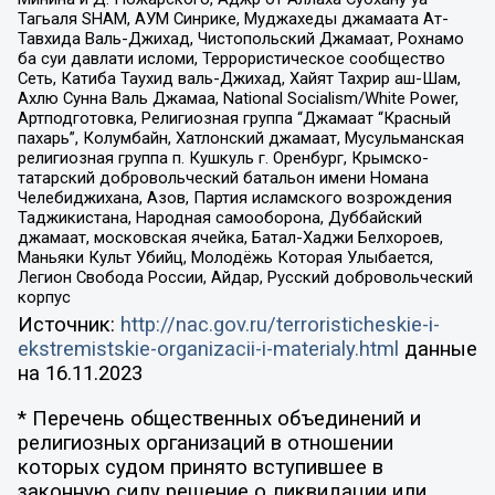
Тагьаля SHAM, АУМ Синрике, Муджахеды джамаата Ат-
Тавхида Валь-Джихад, Чистопольский Джамаат, Рохнамо
ба суи давлати исломи, Террористическое сообщество
Сеть, Катиба Таухид валь-Джихад, Хайят Тахрир аш-Шам,
Ахлю Сунна Валь Джамаа, National Socialism/White Power,
Артподготовка, Религиозная группа “Джамаат “Красный
пахарь”, Колумбайн, Хатлонский джамаат, Мусульманская
религиозная группа п. Кушкуль г. Оренбург, Крымско-
татарский добровольческий батальон имени Номана
Челебиджихана, Азов, Партия исламского возрождения
Таджикистана, Народная самооборона, Дуббайский
джамаат, московская ячейка, Батал-Хаджи Белхороев,
Маньяки Культ Убийц, Молодёжь Которая Улыбается,
Легион Свобода России, Айдар, Русский добровольческий
корпус
Источник:
http://nac.gov.ru/terroristicheskie-i-
ekstremistskie-organizacii-i-materialy.html
данные
на
16.11.2023
* Перечень общественных объединений и
религиозных организаций в отношении
которых судом принято вступившее в
законную силу решение о ликвидации или