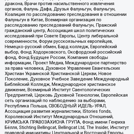
дракона, Врачи против насильственного извлечения
органов, Фалунь Дафа, Друзья Фалуньгун, Фалуньгун,
Коалиция по расследованию преследования в отношении
Фалуньгун в Китае, Всемирная организация по
расследованию преследований Фалуньгун, Пражский
гражданский центр, Ассоциация школ политических
исследований при Совете Европы, Центр либеральной
современности, Форум русскоязычных европейцев,
Немецко-русский обмен, Бард колледж, Европейский
выбор, Фонд Ходорковского, Оксфордский российский
фонд, Фонд Будущее России, Компания свободы
информации, Проект Медиа, Международное партнерство
за права человека, Духовное Управление Евангельских
Христиан Украинской Христианской Церкви, Новое
Поколение, Духовное Учебное Заведение Международный
Библейский Колледж, Международное христианское
движение, Всемирный Институт Саентологических
Предприятий, Церковь Духовной Технологии, Европейская
сеть организаций по наблюдению за выборами,
Республика Польша, СВОБОДНЫЙ ИДЕЛЬ-УРАЛ,
Ассоциация развития журналистики, IStories fonds,
Королевский Институт Международных Отношений,
КРИМСЬКА ПРАВОЗАХИСНА ГРУПА, Фонд имени Генриха
Бёлля, Stichting Bellingcat, Bellingcat Ltd, The Insider, Институт
правовой инициативы Центральной и Восточной Европы,