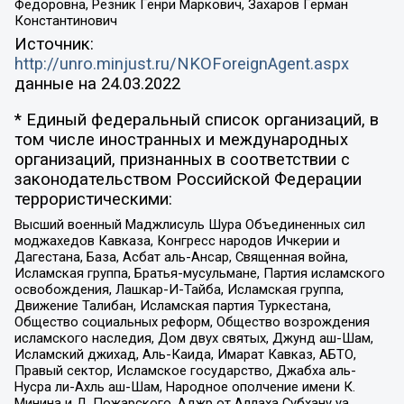
Федоровна, Резник Генри Маркович, Захаров Герман
Константинович
Источник:
http://unro.minjust.ru/NKOForeignAgent.aspx
данные на
24.03.2022
* Единый федеральный список организаций, в
том числе иностранных и международных
организаций, признанных в соответствии с
законодательством Российской Федерации
террористическими:
Высший военный Маджлисуль Шура Объединенных сил
моджахедов Кавказа, Конгресс народов Ичкерии и
Дагестана, База, Асбат аль-Ансар, Священная война,
Исламская группа, Братья-мусульмане, Партия исламского
освобождения, Лашкар-И-Тайба, Исламская группа,
Движение Талибан, Исламская партия Туркестана,
Общество социальных реформ, Общество возрождения
исламского наследия, Дом двух святых, Джунд аш-Шам,
Исламский джихад, Аль-Каида, Имарат Кавказ, АБТО,
Правый сектор, Исламское государство, Джабха аль-
Нусра ли-Ахль аш-Шам, Народное ополчение имени К.
Минина и Д. Пожарского, Аджр от Аллаха Субхану уа