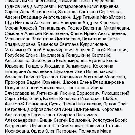
Рачинский Ян Збигневич, Жемкова Елена Борисовна,
Гудков Лев Дмитриевич, Илларионова Юлия Юрьевна,
Саранг Анна Васильевна, Захарова Светлана Сергеевна,
Аверин Владимир Анатольевич, Щур Татьяна Михайловна,
Щур Николай Алексеевич, Блинушов Андрей Юрьевич,
Мосин Алексей Геннадьевич, Гефтер Валентин Михайлович,
Симонов Алексей Кириллович, Флиге Ирина Анатольевна,
Мельникова Валентина Дмитриевна, Вититинова Елена
Владимировна, Баженова Светлана Куприяновна,
Максимов Сергей Владимирович, Беляев Сергей Иванович,
Голубева Елена Николаевна, Ганнушкина Светлана
Алексеевна, Закс Елена Владимировна, Буртина Елена
Юрьевна, Гендель Людмила Залмановна, Кокорина
Екатерина Алексеевна, Шуманов Илья Вячеславович,
Арапова Галина Юрьевна, Свечников Анатолий Мариевич,
Прохоров Вадим Юрьевич, Шахова Елена Владимировна,
Подузов Сергей Васильевич, Протасова Ирина
Вячеславовна, Литинский Леонид Борисович, Лукашевский
Сергей Маркович, Бахмин Вячеслав Иванович, Шабад
Анатолий Ефимович, Сухих Дарья Николаевна, Орлов Олег
Петрович, Добровольская Анна Дмитриевна, Королева
Александра Евгеньевна, Смирнов Владимир
Александрович, Вицин Сергей Ефимович, Золотухин Борис
Андреевич, Левинсон Лев Семенович, Локшина Татьяна
Иосифовна, Орлов Олег Петрович, Полякова Мара