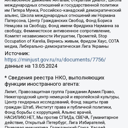
международных отношений и государственной политики
им Питера Мунка, Российско-канадский демократический
альянс, Школа международных отношений им Нормана
Патерсона, Центр Гражданских Свобод, Фонд Бориса
Немцова за Свободу, Фонд имени Фридриха Науманна за
свободу, Феминистское антивоенное сопротивление,
Комитет независимости Ингушетии, Прометей, Stop
Occupation of Karelia, Вернись живым, Фридом Хаус, СОТА
медиа, Либерально-демократическая Лига Украины
Источник:
https://minjust.gov.ru/ru/documents/7756/
данные на
13.05.2024
* Сведения реестра НКО, выполняющих
функции иностранного агента:
Лилит, Правозащитная группа Гражданин.Армия.Право,
Нижегородский центр немецкой и европейской культуры,
Центр гендерных исследований, Фонд защиты прав
граждан Штаб, Институт права и публичной политики,
Фонд борьбы с коррупцией, Альянс врачей,
НАСИЛИЮ.НЕТ, Мы против СПИДа, СВЕЧА, Гуманитарное
действие, Открытый Петербург, Лига Избирателей,
Правовая инициатива, Гражданский Союз, Хасдей