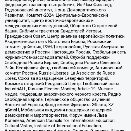
федерация транспортных рабочих, ИстЧам Финланд,
Гудзоновский институт, Фонд Демократического
Развития, Комитет-2024, Центрально-Европейский
университет, Центр восточноевропейских и
международных исследований, Общество Сторожевой
башни, Библии и трактатов Свидетелей Иеговы,
Гражданский Совет, Центр анализа европейской политики,
Академическая сеть Восточная Европа, Российский
комитет действия, РЭНД корпорейшн, Русская Америка за
демократию в России, Настоящая Россия, Глобальная сеть
журналистов-расследователей, Служба поддержки,
Свободная Россия Берлин, Свободная Россия Северный
Рейн-Вестфалия, Фонд глобальной помощи, Антивоенный
комитет России, Russie-Libertes, La Asocicion de Rusos
Libres, Союз за возвращение Северных территорий,
Крымскотатарский Ресурсный Центр, Глобальный союз
IndustriALL, Russian Election Monitor, Article 19, Мнение
медиа, Федерация анархического черного креста, Радио
Свободная Европа, Германское общество изучения
Восточной Европы, Фонд имени Фридриха Эберта, XZ
gGmbH, Мобильная академия поддержки гендерной
демократии и миротворчества, Форум имени Льва
Копелева, American Councils for International Education,
Cultural Vistas, Institute of International Education,
Антивоенное движение Антальи, Открытый диалог, Школа