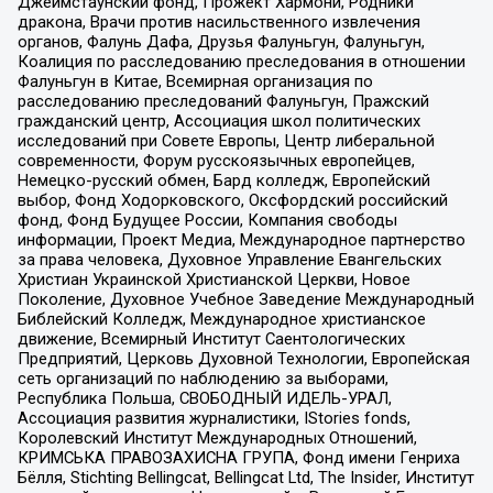
Джеймстаунский фонд, Прожект Хармони, Родники
дракона, Врачи против насильственного извлечения
органов, Фалунь Дафа, Друзья Фалуньгун, Фалуньгун,
Коалиция по расследованию преследования в отношении
Фалуньгун в Китае, Всемирная организация по
расследованию преследований Фалуньгун, Пражский
гражданский центр, Ассоциация школ политических
исследований при Совете Европы, Центр либеральной
современности, Форум русскоязычных европейцев,
Немецко-русский обмен, Бард колледж, Европейский
выбор, Фонд Ходорковского, Оксфордский российский
фонд, Фонд Будущее России, Компания свободы
информации, Проект Медиа, Международное партнерство
за права человека, Духовное Управление Евангельских
Христиан Украинской Христианской Церкви, Новое
Поколение, Духовное Учебное Заведение Международный
Библейский Колледж, Международное христианское
движение, Всемирный Институт Саентологических
Предприятий, Церковь Духовной Технологии, Европейская
сеть организаций по наблюдению за выборами,
Республика Польша, СВОБОДНЫЙ ИДЕЛЬ-УРАЛ,
Ассоциация развития журналистики, IStories fonds,
Королевский Институт Международных Отношений,
КРИМСЬКА ПРАВОЗАХИСНА ГРУПА, Фонд имени Генриха
Бёлля, Stichting Bellingcat, Bellingcat Ltd, The Insider, Институт