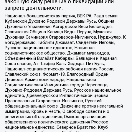
законную силу решение о ликвидации или
запрете деятельности:
Национал-большевистская партия, ВЕК РА, Рада земли
Кубанской Духовно Родовой Державы Русь, Община
Духовного Управления Асгардской Веси Беловодья,
Славянская Община Капища Веды Перуна, Мужская
Духовная Семинария Староверов-Инглингов, Нурджулар, К
Богодержавию, Таблиги Джамаат, Свидетели Иеговы,
Русское национальное единство, Национал-
социалистическое общество, Джамаат мувахидов,
Объединенный Вилайат Кабарды, Балкарии и Карачая,
Союз славян, Ат-Такфир Валь-Хиджра, Пит Буль,
Национал-социалистическая рабочая партия России,
Славянский союз, Формат-18, Благородный Орден
Дьявола, Армия воли народа, Национальная
Социалистическая Инициатива города Череповца,
Духовно-Родовая Держава Русь, Русское национальное
единство, Древнерусской Инглистической церкви
Православных Староверов-Инглингов, Русский
общенациональный союз, Движение против нелегальной
иммиграции, Кровь и Честь, О свободе совести и о
религиозных объединениях, Омская организация
общественного политического движения Русское
национальное единство, Северное Братство, Клуб