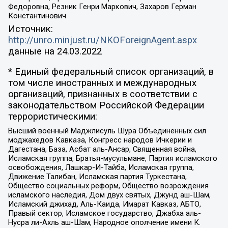
Федоровна, Резник Генри Маркович, Захаров Герман
Константинович
Источник:
http://unro.minjust.ru/NKOForeignAgent.aspx
данные на
24.03.2022
* Единый федеральный список организаций, в
том числе иностранных и международных
организаций, признанных в соответствии с
законодательством Российской Федерации
террористическими:
Высший военный Маджлисуль Шура Объединенных сил
моджахедов Кавказа, Конгресс народов Ичкерии и
Дагестана, База, Асбат аль-Ансар, Священная война,
Исламская группа, Братья-мусульмане, Партия исламского
освобождения, Лашкар-И-Тайба, Исламская группа,
Движение Талибан, Исламская партия Туркестана,
Общество социальных реформ, Общество возрождения
исламского наследия, Дом двух святых, Джунд аш-Шам,
Исламский джихад, Аль-Каида, Имарат Кавказ, АБТО,
Правый сектор, Исламское государство, Джабха аль-
Нусра ли-Ахль аш-Шам, Народное ополчение имени К.