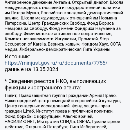
Антивоенное движение Антальи, Открытый диалог, Школа
международных отношений и государственной политики
им Питера Мунка, Российско-канадский демократический
альянс, Школа международных отношений им Нормана
Патерсона, Центр Гражданских Свобод, Фонд Бориса
Немцова за Свободу, Фонд имени Фридриха Науманна за
свободу, Феминистское антивоенное сопротивление,
Комитет независимости Ингушетии, Прометей, Stop
Occupation of Karelia, Вернись живым, Фридом Хаус, СОТА
медиа, Либерально-демократическая Лига Украины
Источник:
https://minjust.gov.ru/ru/documents/7756/
данные на
13.05.2024
* Сведения реестра НКО, выполняющих
функции иностранного агента:
Лилит, Правозащитная группа Гражданин.Армия.Право,
Нижегородский центр немецкой и европейской культуры,
Центр гендерных исследований, Фонд защиты прав
граждан Штаб, Институт права и публичной политики,
Фонд борьбы с коррупцией, Альянс врачей,
НАСИЛИЮ.НЕТ, Мы против СПИДа, СВЕЧА, Гуманитарное
действие, Открытый Петербург, Лига Избирателей,