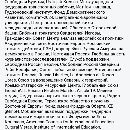
Свободная Бурятия, Uralic, UnKremlin, Международная
федерация транспортных рабочих, ИстЧам Финланд,
Гудзоновский институт, Фонд Демократического
Развития, Комитет-2024, Центрально-Европейский
университет, Центр восточноевропейских и
международных исследований, Общество Сторожевой
башни, Библии и трактатов Свидетелей Иеговы,
Гражданский Совет, Центр анализа европейской политики,
Академическая сеть Восточная Европа, Российский
комитет действия, РЭНД корпорейшн, Русская Америка за
демократию в России, Настоящая Россия, Глобальная сеть
журналистов-расследователей, Служба поддержки,
Свободная Россия Берлин, Свободная Россия Северный
Рейн-Вестфалия, Фонд глобальной помощи, Антивоенный
комитет России, Russie-Libertes, La Asocicion de Rusos
Libres, Союз за возвращение Северных территорий,
Крымскотатарский Ресурсный Центр, Глобальный союз
IndustriALL, Russian Election Monitor, Article 19, Мнение
медиа, Федерация анархического черного креста, Радио
Свободная Европа, Германское общество изучения
Восточной Европы, Фонд имени Фридриха Эберта, XZ
gGmbH, Мобильная академия поддержки гендерной
демократии и миротворчества, Форум имени Льва
Копелева, American Councils for International Education,
Cultural Vistas, Institute of International Education,