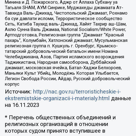
Минина и Д. Пожарского, Аджр от Аллаха Субхану уа
Тагьаля SHAM, АУМ Синрике, Муджахеды джамаата Ат-
Тавхида Валь-Джихад, Чистопольский Джамаат, Рохнамо
ба суи давлати исломи, Террористическое сообщество
Сеть, Катиба Таухид валь-Джихад, Хайят Тахрир аш-Шам,
Ахлю Сунна Валь Джамаа, National Socialism/White Power,
Артподготовка, Религиозная группа “Джамаат “Красный
пахарь”, Колумбайн, Хатлонский джамаат, Мусульманская
религиозная группа п. Кушкуль г. Оренбург, Крымско-
татарский добровольческий батальон имени Номана
Челебиджихана, Азов, Партия исламского возрождения
Таджикистана, Народная самооборона, Дуббайский
джамаат, московская ячейка, Батал-Хаджи Белхороев,
Маньяки Культ Убийц, Молодёжь Которая Улыбается,
Легион Свобода России, Айдар, Русский добровольческий
корпус
Источник:
http://nac.gov.ru/terroristicheskie-i-
ekstremistskie-organizacii-i-materialy.html
данные
на
16.11.2023
* Перечень общественных объединений и
религиозных организаций в отношении
которых судом принято вступившее в