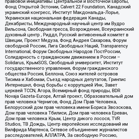
правовой инициативы Центральной и Восточной Европы,
Фонд Открытой Эстонии, Calvert 22 Foundation, Канадский
украинский конгресс, Институт Макдональда-Лорье,
Украинская национальная федерация Канады,
Декабристы, Международный научный центр им Вудро
Вильсона, Свободная пресса, Возрождение, Всеукраинский
духовный центр , Риддл, Русский антивоенный комитет в
Швеции, Проект Медуза, Фонд Андрея Сахарова, Форум
свободной России, Лига Свободных Наций, Transparеncy
International, Форум Свободных Народов ПостРоссии,
Солидарность с гражданским движением в России –
Solidarus, КрымSOS, Свободный университет, Институт
государственного управления, Форум гражданского
общества Россия, Беллона, Союз жителей островов
Тисима и Хабомаи, Съезд народных депутатов, Гринпис
Интернешнл, Фонд борьбы с коррупцией Инк, Завет
церквей TCCN, Агора, Всемирный фонд природы, BDR
Novaja Gazeta-Europe, Алтай проект, Образовательный дом
прав человека Чернигов, Фонд Дом Прав Человека,
Белорусский дом прав человека имени Бориса Звозскова,
Дом прав человека Тбилиси, Дом прав человека Ереван,
Дом прав человека Крым, Центр дикого лосося, TVR
Studios, ТВ Дождь, Центр европейских исследований им
Вилфрида Мартенса, Сетевое объединение журналистов
расследователей, АЛЛАТРА, За свободную Россию,