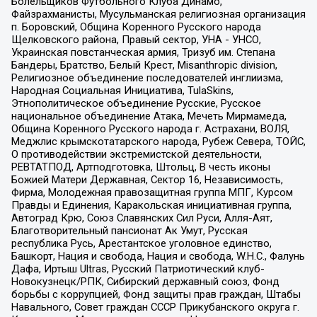
Болельщиков Футбольного Клуба Динамо,
Файзрахманисты, Мусульманская религиозная организация
п. Боровский, Община Коренного Русского народа
Щелковского района, Правый сектор, УНА - УНСО,
Украинская повстанческая армия, Тризуб им. Степана
Бандеры, Братство, Белый Крест, Misanthropic division,
Религиозное объединение последователей инглиизма,
Народная Социальная Инициатива, TulaSkins,
Этнополитическое объединение Русские, Русское
национальное объединение Атака, Мечеть Мирмамеда,
Община Коренного Русского народа г. Астрахани, ВОЛЯ,
Меджлис крымскотатарского народа, Рубеж Севера, ТОЙС,
О противодействии экстремистской деятельности,
РЕВТАТПОД, Артподготовка, Штольц, В честь иконы
Божией Матери Державная, Сектор 16, Независимость,
Фирма, Молодежная правозащитная группа МПГ, Курсом
Правды и Единения, Каракольская инициативная группа,
Автоград Крю, Союз Славянских Сил Руси, Алля-Аят,
Благотворительный пансионат Ак Умут, Русская
республика Русь, Арестантское уголовное единство,
Башкорт, Нация и свобода, Нация и свобода, W.H.С., Фалунь
Дафа, Иртыш Ultras, Русский Патриотический клуб-
Новокузнецк/РПК, Сибирский державный союз, Фонд
борьбы с коррупцией, Фонд защиты прав граждан, Штабы
Навального, Совет граждан СССР Прикубанского округа г.