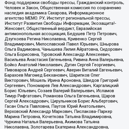
Фонд поддержки свободы прессы, Гражданский контроль,
Человек и Закон, Общественная комиссия по сохранению
наследия академика Сахарова, Информационное
агентство МЕМО. РУ, Институт региональной прессы,
Институт Развития Свободы Информации, Экозащита!-
Женсовет, Общественный вердикт, Евразийская
антимонопольная ассоциация, Бедушев Петр Петрович,
Дзугкоева Регина Николаевна, Кривенко Сергей
Владимирович, Милославский Павел Юрьевич, Шнырова
Ольга Вадимовна, Чанышева Лилия Айратовна, Сидорович
Ольга Борисовна, Туровский Александр Алексеевич,
Васильева Анастасия Евгеньевна, Ривина Анна Валерьевна,
Бойко Анатолий Николаевич, Дугин Сергей Георгиевич,
Пивоваров Андрей Сергеевич, Аверин Виталий Евгеньевич,
Барахоев Магомед Бекханович, Шарипков Олег
Викторович, Мошель Ирина Ароновна, Шведов Григорий
Сергеевич, Пономарев Лев Александрович, Каргалицкий
Борис Юльевич, Созаев Валерий Валерьевич, Исламов
Тимур Рифгатович, Романова Ольга Евгеньевна, Щаров
Сергей Алексадрович, Цирульников Борис Альбертович,
Гасан Ольга Павловна, Паутов Юрий Анатольевич,
Верховский Александр Маркович, Пислакова-Паркер
Марина Петровна, Кочеткова Татьяна Владимировна,
Чуркина Наталья Валерьевна, Акимова Татьяна
Николаевна, Золотарева Екатерина Александровна,