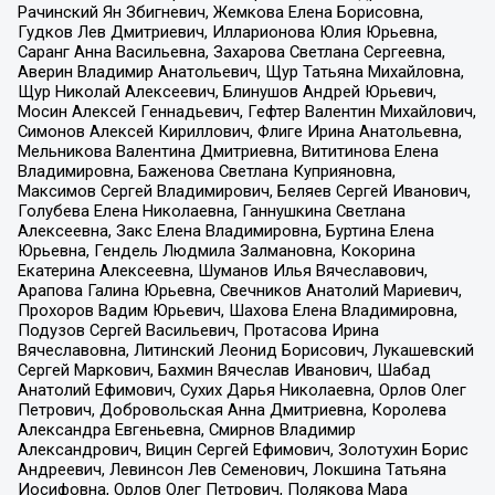
Рачинский Ян Збигневич, Жемкова Елена Борисовна,
Гудков Лев Дмитриевич, Илларионова Юлия Юрьевна,
Саранг Анна Васильевна, Захарова Светлана Сергеевна,
Аверин Владимир Анатольевич, Щур Татьяна Михайловна,
Щур Николай Алексеевич, Блинушов Андрей Юрьевич,
Мосин Алексей Геннадьевич, Гефтер Валентин Михайлович,
Симонов Алексей Кириллович, Флиге Ирина Анатольевна,
Мельникова Валентина Дмитриевна, Вититинова Елена
Владимировна, Баженова Светлана Куприяновна,
Максимов Сергей Владимирович, Беляев Сергей Иванович,
Голубева Елена Николаевна, Ганнушкина Светлана
Алексеевна, Закс Елена Владимировна, Буртина Елена
Юрьевна, Гендель Людмила Залмановна, Кокорина
Екатерина Алексеевна, Шуманов Илья Вячеславович,
Арапова Галина Юрьевна, Свечников Анатолий Мариевич,
Прохоров Вадим Юрьевич, Шахова Елена Владимировна,
Подузов Сергей Васильевич, Протасова Ирина
Вячеславовна, Литинский Леонид Борисович, Лукашевский
Сергей Маркович, Бахмин Вячеслав Иванович, Шабад
Анатолий Ефимович, Сухих Дарья Николаевна, Орлов Олег
Петрович, Добровольская Анна Дмитриевна, Королева
Александра Евгеньевна, Смирнов Владимир
Александрович, Вицин Сергей Ефимович, Золотухин Борис
Андреевич, Левинсон Лев Семенович, Локшина Татьяна
Иосифовна, Орлов Олег Петрович, Полякова Мара