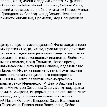
Европы, Фонд имени Фридриха Эберта, XZ gGmbH,
ls for International Education, Cultural Vistas,
ошений и государственной политики им Питера Мунка,
 Гражданских Свобод, Фонд Бориса Немцова за
имости Ингушетии, Прометей, Stop Occupation of
 Центр гендерных исследований, Фонд защиты прав
 Мы против СПИДа, СВЕЧА, Гуманитарное действие,
ддержки и содействия развитию средств массовой
р социально-информационных инициатив Действие,
 и их семьям, Фонд Тольятти, Новое время,
, Аналитический Центр Юрия Левады, Издательство
 Евразии, Институт прав человека, Фонд защиты
ких инициатив и социального партнерства,
ЕЛОВЕКА, Центр развития некоммерческих
 Трансперенси Интернешнл-Р, Центр Защиты Прав
овета Министров Северных Стран, Фонд поддержки
адемика Сахарова, Информационное агентство МЕМО.
ый вердикт, Евразийская антимонопольная
кий Павел Юрьевич, Шнырова Ольга Вадимовна,
 Евгеньевна, Ривина Анна Валерьевна, Бойко