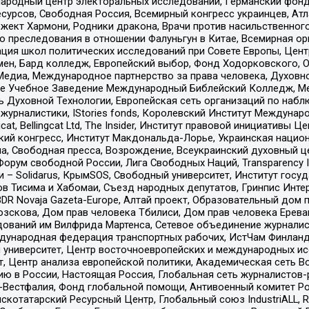
родный центр электоральных исследований, Германский фонд
рсов, Свободная Россия, Всемирный конгресс украинцев, Атла
ект Хармони, Родники дракона, Врачи против насильственного
ию преследования в отношении Фалуньгун в Китае, Всемирная о
ация школ политических исследований при Совете Европы, Цен
мен, Бард колледж, Европейский выбор, Фонд Ходорковского,
едиа, Международное партнерство за права человека, Духовно
ое Учебное Заведение Международный Библейский Колледж, М
ь Духовной Технологии, Европейская сеть организаций по наб
урналистики, IStories fonds, Королевский Институт Между
gcat, Bellingcat Ltd, The Insider, Институт правовой инициатив
инский конгресс, Институт Макдональда-Лорье, Украинская нац
, Свободная пресса, Возрождение, Всеукраинский духовный цен
орум свободной России, Лига Свободных Наций, Transparеncy I
– Solidarus, КрымSOS, Свободный университет, Институт госу
в Тисима и Хабомаи, Съезд народных депутатов, Гринпис Инте
DR Novaja Gazeta-Europe, Алтай проект, Образовательный дом 
зскова, Дом прав человека Тбилиси, Дом прав человека Ерева
едований им Вилфрида Мартенса, Сетевое объединение журнали
Международная федерация транспортных рабочих, ИстЧам Финлан
й университет, Центр восточноевропейских и международных и
, Центр анализа европейской политики, Академическая сеть Во
ю в России, Настоящая Россия, Глобальная сеть журналистов
естфалия, Фонд глобальной помощи, Антивоенный комитет России,
татарский Ресурсный Центр, Глобальный союз IndustriALL, Russi