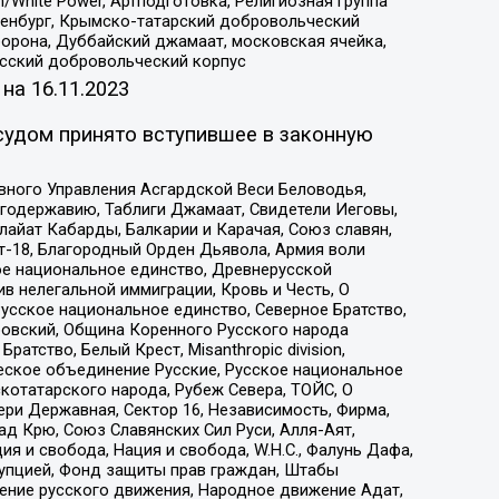
/White Power, Артподготовка, Религиозная группа
Оренбург, Крымско-татарский добровольческий
орона, Дуббайский джамаат, московская ячейка,
усский добровольческий корпус
 на
16.11.2023
судом принято вступившее в законную
вного Управления Асгардской Веси Беловодья,
годержавию, Таблиги Джамаат, Свидетели Иеговы,
айат Кабарды, Балкарии и Карачая, Союз славян,
т-18, Благородный Орден Дьявола, Армия воли
ое национальное единство, Древнерусской
 нелегальной иммиграции, Кровь и Честь, О
усское национальное единство, Северное Братство,
ровский, Община Коренного Русского народа
атство, Белый Крест, Misanthropic division,
еское объединение Русские, Русское национальное
котатарского народа, Рубеж Севера, ТОЙС, О
ри Державная, Сектор 16, Независимость, Фирма,
д Крю, Союз Славянских Сил Руси, Алля-Аят,
я и свобода, Нация и свобода, W.H.С., Фалунь Дафа,
рупцией, Фонд защиты прав граждан, Штабы
ение русского движения, Народное движение Адат,