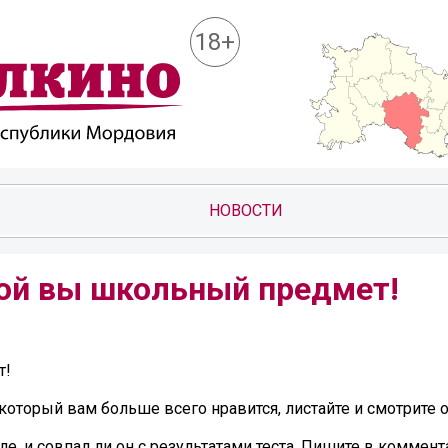
18+
НОВОСТИ
кой вы школьный предмет!
т!
который вам больше всего нравится, листайте и смотрите о
, и совпал ли он с результатами теста. Пишите в коммент