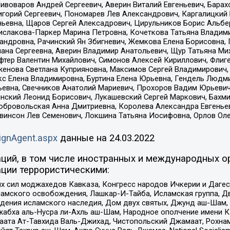
Пивоваров Андрей Сергеевич, Аверин Виталий Евгеньевич, Бара
горий Сергеевич, Пономарев Лев Александрович, Каргалицкий 
ньевна, Щаров Сергей Алексадрович, Цирульников Борис Альбер
ислакова-Паркер Марина Петровна, Кочеткова Татьяна Владими
сандровна, Рачинский Ян Збигневич, Жемкова Елена Борисовна,
лана Сергеевна, Аверин Владимир Анатольевич, Щур Татьяна М
фтер Валентин Михайлович, Симонов Алексей Кириллович, Флиг
женова Светлана Куприяновна, Максимов Сергей Владимирович, 
кс Елена Владимировна, Буртина Елена Юрьевна, Гендель Людм
евна, Свечников Анатолий Мариевич, Прохоров Вадим Юрьевич
инский Леонид Борисович, Лукашевский Сергей Маркович, Бахм
Добровольская Анна Дмитриевна, Королева Александра Евгенье
евинсон Лев Семенович, Локшина Татьяна Иосифовна, Орлов Ол
ignAgent.aspx
данные на
24.03.2022
ций, в том числе иностранных и международных ор
ции террористическими:
ил моджахедов Кавказа, Конгресс народов Ичкерии и Дагеста
ламского освобождения, Лашкар-И-Тайба, Исламская группа, Дв
ения исламского наследия, Дом двух святых, Джунд аш-Шам, 
жабха аль-Нусра ли-Ахль аш-Шам, Народное ополчение имени К.
ата Ат-Тавхида Валь-Джихад, Чистопольский Джамаат, Рохнам