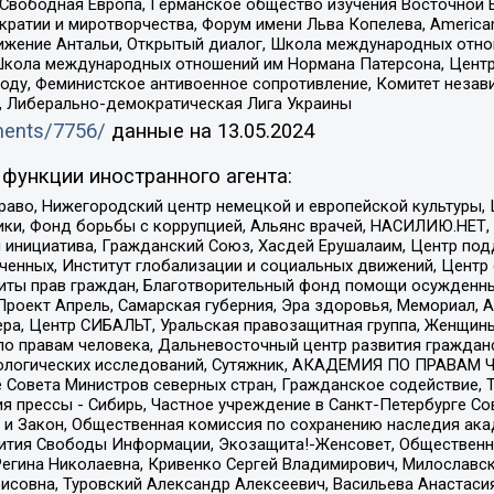
 Свободная Европа, Германское общество изучения Восточной 
и и миротворчества, Форум имени Льва Копелева, American Counci
ое движение Антальи, Открытый диалог, Школа международных отн
Школа международных отношений им Нормана Патерсона, Центр
ду, Феминистское антивоенное сопротивление, Комитет независ
а, Либерально-демократическая Лига Украины
uments/7756/
данные на
13.05.2024
функции иностранного агента:
раво, Нижегородский центр немецкой и европейской культуры,
тики, Фонд борьбы с коррупцией, Альянс врачей, НАСИЛИЮ.НЕТ,
я инициатива, Гражданский Союз, Хасдей Ерушалаим, Центр по
юченных, Институт глобализации и социальных движений, Цент
ты прав граждан, Благотворительный фонд помощи осужденным
а, Проект Апрель, Самарская губерния, Эра здоровья, Мемориал
ера, Центр СИБАЛЬТ, Уральская правозащитная группа, Женщины
по правам человека, Дальневосточный центр развития гражданс
ологических исследований, Сутяжник, АКАДЕМИЯ ПО ПРАВАМ Ч
е Совета Министров северных стран, Гражданское содействие,
я прессы - Сибирь, Частное учреждение в Санкт-Петербурге С
 и Закон, Общественная комиссия по сохранению наследия ак
звития Свободы Информации, Экозащита!-Женсовет, Общественн
Регина Николаевна, Кривенко Сергей Владимирович, Милославс
совна, Туровский Александр Алексеевич, Васильева Анастасия