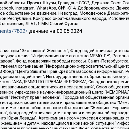
ой области, Проект Штурм, Граждане СССР, Держава Союз Сов
Facebook, Instagram, WhatsApp, СИЧ-С14, Добровольческое Движ
ское общественное движение, Невоград, Молодежное Демократ
ой Республики, Конгресс ойрат-калмыцкого народа, Исполнит
бъединение, ЛГБТ, Я.МЫ Сергей Фургал
uments/7822/
данные на
03.05.2024
Общество с ограниченной ответственностью "Радио Свободная Европа/Радио Свобода", Чешское информационное агентство "MEDIUM-ORIENT", Красноярская региональная общественная организация "Мы против СПИДа", Камалягин Денис Николаевич, Маркелов Сергей Евгеньевич, Пономарев Лев Александрович, Савицкая Людмила Алексеевна, Автономная некоммерческая организация "Центр по работе с проблемой насилия "НАСИЛИЮ.НЕТ", Межрегиональный профессиональный союз работников здравоохранения "Альянс врачей", Юридическое лицо, зарегистрированное в Латвийской Республике, SIA "Medusa Project" (регистрационный номер 40103797863, дата регистрации 10.06.2014), Некоммерческая организация "Фонд по борьбе с коррупцией", Автономная некоммерческая организация "Институт права и публичной политики", Баданин Роман Сергеевич, Гликин Максим Александрович, Железнова Мария Михайловна, Лукьянова Юлия Сергеевна, Маетная Елизавета Витальевна, Маняхин Петр Борисович, Чуракова Ольга Владимировна, Ярош Юлия Петровна, Юридическое лицо "The Insider SIA", зарегистрированное в Риге, Латвийская Республика (дата регистрации 26.06.2015), являющееся администратором доменного имени интернет-издания "The Insider SIA", https://theins.ru, Постернак Алексей Евгеньевич, Рубин Михаил Аркадьевич, Анин Роман Александрович, Юридическое лицо Istories fonds, зарегистрированное в Латвийской Республике (регистрационный номер 50008295751, дата регистрации 24.02.2020), Великовский Дмитрий Александрович, Долинина Ирина Николаевна, Мароховская Алеся Алексеевна, Шлейнов Роман Юрьевич, Шмагун Олеся Валентиновна, Общество с ограниченной ответственностью "Альтаир 2021", Общество с ограниченной ответственностью "Вега 2021", Общество с ограниченной ответственностью "Главный редактор 2021", Общество с ограниченной ответственностью "Ромашки монолит", Важенков Артем Валерьевич, Ивановская областная общественная организация "Центр гендерных исследований", Гурман Юрий Альбертович, Медиапроект "ОВД-Инфо", Егоров Владимир Владимирович, Жилинский Владимир Александрович, Общество с ограниченной ответственностью "ЗП", Иванова София Юрьевна, Карезина Инна Павловна, Кильтау Екатерина Викторовна, Петров Алексей Викторович, Пискунов Сергей Евгеньевич, Смирнов Сергей Сергеевич, Тихонов Михаил Сергеевич, Общество с ограниченной ответственностью "ЖУРНАЛИСТ-ИНОСТРАННЫЙ АГЕНТ", Арапова Галина Юрьевна, Вольтская Татьяна Анатольевна, Американская компания "Mason G.E.S. Anonymous Foundation" (США), являющаяся владельцем интернет-издания https://mnews.world/, Компания "Stichting Bellingcat", зарегистрированная в Нидерландах (дата регистрации 11.07.2018), Захаров Андрей Вячеславович, Клепиковская Екатерина Дмитриевна, Общество с ограниченной ответственностью "МЕМО", Перл Роман Александрович, Симонов Евгений Алексеевич, Соловьева Елена Анатольевна, Сотников Даниил Владимирович, Сурначева Елизавета Дмитриевна, Автономная некоммерческая организация по защите прав человека и информированию населения "Якутия – Наше Мнение", Общество с ограниченной ответственностью "Москоу диджитал медиа", с 26.01.2023 Общество с ограниченной ответственностью "Чайка Белые сады", Ветошкина Валерия Валерьевна, Заговора Максим Александрович, Межрегиональное общественное движение "Российская ЛГБТ - сеть", Оленичев Максим Владимирович, Павлов Иван Юрьевич, Скворцова Елена Сергеевна, Общество с ограниченной ответственностью "Как бы инагент", Кочетков Игорь Викторович, Общество с ограниченной ответственностью "Честные выборы", Еланчик Олег Александрович, Общество с ограниченной ответственностью "Нобелевский призыв", Гималова Регина Эмилевна, Григорьев Андрей Валерьевич, Григорьева Алина Александровна, Ассоциация по содействию защите прав призывников, альтернативнослужащих и военнослужащих "Правозащитная группа "Гражданин.Армия.Право", Хисамова Регина Фаритовна, Автономная некоммерческая организация по реализа