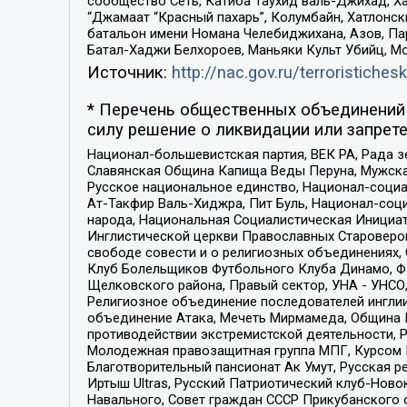
сообщество Сеть, Катиба Таухид валь-Джихад, Хай
“Джамаат “Красный пахарь”, Колумбайн, Хатлонск
батальон имени Номана Челебиджихана, Азов, Па
Батал-Хаджи Белхороев, Маньяки Культ Убийц, М
Источник:
http://nac.gov.ru/terroristichesk
* Перечень общественных объединений 
силу решение о ликвидации или запрете
Национал-большевистская партия, ВЕК РА, Рада 
Славянская Община Капища Веды Перуна, Мужская
Русское национальное единство, Национал-социа
Ат-Такфир Валь-Хиджра, Пит Буль, Национал-соц
народа, Национальная Социалистическая Инициат
Инглистической церкви Православных Староверов
свободе совести и о религиозных объединениях,
Клуб Болельщиков Футбольного Клуба Динамо, Фа
Щелковского района, Правый сектор, УНА - УНСО, У
Религиозное объединение последователей инглии
объединение Атака, Мечеть Мирмамеда, Община К
противодействии экстремистской деятельности, 
Молодежная правозащитная группа МПГ, Курсом П
Благотворительный пансионат Ак Умут, Русская ре
Иртыш Ultras, Русский Патриотический клуб-Нов
Навального, Совет граждан СССР Прикубанского 