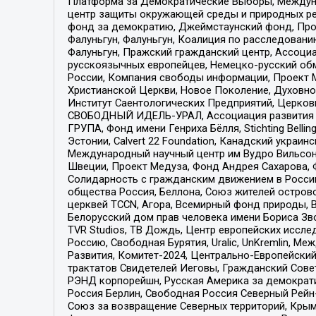
Платформа за Демократические Выборы, Междуна
центр защиты окружающей среды и природных ресу
фонд за демократию, Джеймстаунский фонд, Прож
Фалуньгун, Фалуньгун, Коалиция по расследован
Фалуньгун, Пражский гражданский центр, Ассоци
русскоязычных европейцев, Немецко-русский об
России, Компания свободы информации, Проект М
Христианской Церкви, Новое Поколение, Духовн
Институт Саентологических Предприятий, Церков
СВОБОДНЫЙ ИДЕЛЬ-УРАЛ, Ассоциация развития ж
ГРУПА, Фонд имени Генриха Бёлля, Stichting Bellin
Эстонии, Calvert 22 Foundation, Канадский укра
Международный научный центр им Вудро Вильсона
Швеции, Проект Медуза, Фонд Андрея Сахарова, Ф
Солидарность с гражданским движением в России 
общества Россия, Беллона, Союз жителей острово
церквей TCCN, Агора, Всемирный фонд природы, B
Белорусский дом прав человека имени Бориса Зво
TVR Studios, ТВ Дождь, Центр европейских иссл
Россию, Свободная Бурятия, Uralic, UnKremlin, 
Развития, Комитет-2024, Центрально-Европейски
трактатов Свидетелей Иеговы, Гражданский Совет
РЭНД корпорейшн, Русская Америка за демократи
Россия Берлин, Свободная Россия Северный Рейн-В
Союз за возвращение Северных территорий, Крымско