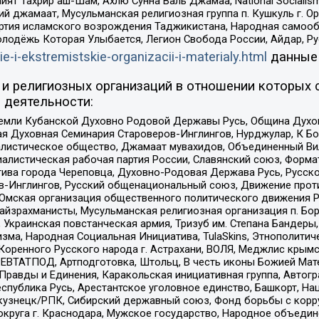
ят Тахрир аш-Шам, Ахлю Сунна Валь Джамаа, National Socialism
ий джамаат, Мусульманская религиозная группа п. Кушкуль г. 
ртия исламского возрождения Таджикистана, Народная самооб
олодёжь Которая Улыбается, Легион Свобода России, Айдар, Р
ie-i-ekstremistskie-organizacii-i-materialy.html
данные
и религиозных организаций в отношении которых 
 деятельности:
земли Кубанской Духовно Родовой Державы Русь, Община Духо
 Духовная Семинария Староверов-Инглингов, Нурджулар, К Бо
листическое общество, Джамаат мувахидов, Объединенный Вил
иалистическая рабочая партия России, Славянский союз, Форма
ива города Череповца, Духовно-Родовая Держава Русь, Русск
-Инглингов, Русский общенациональный союз, Движение против
 Омская организация общественного политического движения Р
йзрахманисты, Мусульманская религиозная организация п. Бо
краинская повстанческая армия, Тризуб им. Степана Бандеры, Бр
зма, Народная Социальная Инициатива, TulaSkins, Этнополитич
оренного Русского народа г. Астрахани, ВОЛЯ, Меджлис крымс
РЕВТАТПОД, Артподготовка, Штольц, В честь иконы Божией Мате
равды и Единения, Каракольская инициативная группа, Автогра
спублика Русь, Арестантское уголовное единство, Башкорт, Наци
окузнецк/РПК, Сибирский державный союз, Фонд борьбы с кор
округа г. Краснодара, Мужское государство, Народное объедин