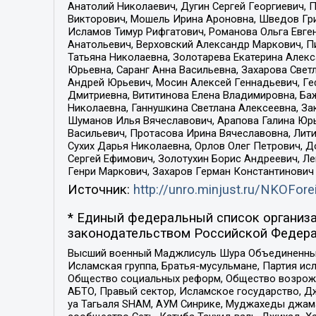
Анатолий Николаевич, Дугин Сергей Георгиевич, 
Викторович, Мошель Ирина Ароновна, Шведов Гри
Исламов Тимур Рифгатович, Романова Ольга Евге
Анатольевич, Верховский Александр Маркович, П
Татьяна Николаевна, Золотарева Екатерина Алек
Юрьевна, Саранг Анна Васильевна, Захарова Свет
Андрей Юрьевич, Мосин Алексей Геннадьевич, Ге
Дмитриевна, Вититинова Елена Владимировна, Ба
Николаевна, Ганнушкина Светлана Алексеевна, За
Шуманов Илья Вячеславович, Арапова Галина Юрь
Васильевич, Протасова Ирина Вячеславовна, Лит
Сухих Дарья Николаевна, Орлов Олег Петрович, 
Сергей Ефимович, Золотухин Борис Андреевич, Л
Генри Маркович, Захаров Герман Константинович
Источник:
http://unro.minjust.ru/NKOFore
* Единый федеральный список организа
законодательством Российской Федера
Высший военный Маджлисуль Шура Объединенных с
Исламская группа, Братья-мусульмане, Партия ис
Общество социальных реформ, Общество возрожд
АБТО, Правый сектор, Исламское государство, Д
уа Тагьаля SHAM, АУМ Синрике, Муджахеды джама