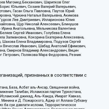
хоев Магомед Бекханович, Шарипков Олег
Борис Юльевич, Созаев Валерий Валерьевич,
тович, Гасан Ольга Павловна, Паутов Юрий
ровна, Чуркина Наталья Валерьевна, Акимова
 Гудков Лев Дмитриевич, Илларионова Юлия
ихайловна, Щур Николай Алексеевич, Блинушов
е Ирина Анатольевна, Мельникова Валентина
Беляев Сергей Иванович, Голубева Елена
ила Залмановна, Кокорина Екатерина Алексеевна,
, Шахова Елена Владимировна, Подузов Сергей
ин Вячеслав Иванович, Шабад Анатолий Ефимович,
вна, Смирнов Владимир Александрович, Вицин
ег Петрович, Полякова Мара Федоровна, Резник
ганизаций, признанных в соответствии с
на, База, Асбат аль-Ансар, Священная война,
ижение Талибан, Исламская партия Туркестана,
Исламский джихад, Аль-Каида, Имарат Кавказ,
 Минина и Д. Пожарского, Аджр от Аллаха Субхану
о ба суи давлати исломи, Террористическое