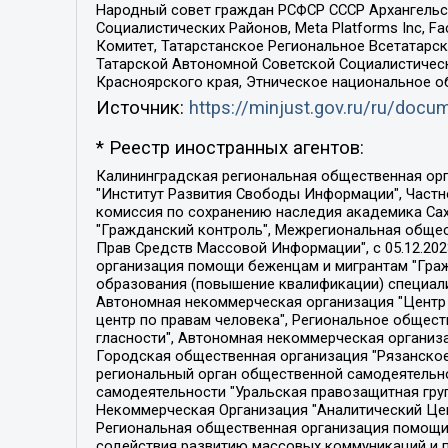
Народный совет граждан РСФСР СССР Архангельск
Социалистических Районов, Meta Platforms Inc, 
Комитет, Татарстанское Региональное Всетатар
Татарской Автономной Советской Социалистическ
Красноярского края, Этническое национальное о
Источник:
https://minjust.gov.ru/ru/doc
* Реестр иностранных агентов:
Калининградская региональная общественная организация "Экозащита!-Женсовет", Фонд содействия защите прав и свобод граждан "Общественный вердикт", Фонд "Институт Развития Свободы Информации", Частное учреждение "Информационное агентство МЕМО. РУ", Региональная общественная организация "Общественная комиссия по сохранению наследия академика Сахарова", Фонд поддержки свободы прессы, Санкт-Петербургская общественная правозащитная организация "Гражданский контроль", Межрегиональная общественная организация "Информационно-просветительский центр "Мемориал", Региональный Фонд "Центр Защиты Прав Средств Массовой Информации", с 05.12.2023 Фонд "Центр Защиты Прав Средств массовой информации", Региональная общественная благотворительная организация помощи беженцам и мигрантам "Гражданское содействие", Негосударственное образовательное учреждение дополнительного профессионального образования (повышение квалификации) специалистов "АКАДЕМИЯ ПО ПРАВАМ ЧЕЛОВЕКА", Свердловская региональная общественная организация "Сутяжник", Автономная некоммерческая организация "Центр независимых социологических исследований", Союз общественных объединений "Российский исследовательский центр по правам человека", Региональное общественное учреждение научно-информационный центр "МЕМОРИАЛ", Некоммерческая организация "Фонд защиты гласности", Автономная некоммерческая организация "Институт прав человека", Городская общественная организация "Екатеринбургское общество "МЕМОРИАЛ", Городская общественная организация "Рязанское историко-просветительское и правозащитное общество "Мемориал" (Рязанский Мемориал), Челябинский региональный орган общественной самодеятельности – женское общественное объединение "Женщины Евразии", Челябинский региональный орган общественной самодеятельности "Уральская правозащитная группа", Фонд содействия защите здоровья и социальной справедливости имени Андрея Рылькова, Автономная Некоммерческая Организация "Аналитический Центр Юрия Левады", Автономная некоммерческая организация социальной поддержки населения "Проект Апрель", Региональная общественная организация помощи женщинам и детям, находящимся в кризисной ситуации "Информационно-методический центр "Анна", Фонд содействия развитию массовых коммуникаций и правовому просвещению "Так-так-Так", Фонд содействия устойчивому развитию "Серебряная тайга", Свердловский региональный общественный фонд социальных проектов "Новое время", "Idel.Реалии", Кавказ.Реалии, Крым.Реалии, Телеканал Настоящее Время, Татаро-башкирская служба Радио Свобода (Azatliq Radiosi), Радио Свободная Европа/Радио Свобода (PCE/PC), "Сибирь.Реалии", "Фактограф", Благотворительный фонд помощи осужденным и их семьям, Автономная некоммерческая организация "Институт глобализации и социальных движений", Фонд "В защиту прав заключенных", Частное учреждение "Центр поддержки и содействия развитию средств массовой информации", Пензенский региональный общественный благотворительный фонд "Гражданский союз", "Север.Реалии", Некоммерческая организация Фонд "Правовая инициатива", 