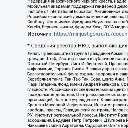
Федерация анархического черного креста, Радио
Мобильная академия поддержки гендерной демократи
Institute of International Education, Антивоенн
Российско-канадский демократический альянс, 
Свободу, Фонд имени Фридриха Науманна за свобо
Karelia, Вернись живым, Фридом Хаус, СОТА меди
Источник:
https://minjust.gov.ru/ru/doc
* Сведения реестра НКО, выполняющих 
Лилит, Правозащитная группа Гражданин.Армия.П
граждан Штаб, Институт права и публичной поли
Открытый Петербург, Лига Избирателей, Правова
информации, Горячая Линия, В защиту прав закл
Благотворительный фонд охраны здоровья и защи
Серебряная тайга, Так-Так-Так, Сова, центр Анн
Парк Гагарина, Фонд имени Андрея Рылькова, Сф
гласности, Российский исследовательский центр 
Гражданское действие, Центр независимых соци
организаций, Частное учреждение в Калининград
Средств Массовой Информации, Институт развити
свободы прессы, Гражданский контроль, Человек
РУ, Институт региональной прессы, Институт Ра
ассоциация, Бедушев Петр Петрович, Дзугкоева 
Чанышева Лилия Айратовна, Сидорович Ольга Бори