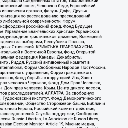
 Маршалла Соединенных Штатов, Тихоокеанский
нтический совет, Человек в беде, Европейский
 извлечения органов, Фалунь Дафа, Друзья
рганизация по расследованию преследований
тр либеральной современности, Форум
 Оксфордский российский фонд, Фонд Будущее
е Управление Евангельских Христиан Украинской
еждународное христианское движение, Всемирный
людению за выборами, Республика Польша,
народных Отношений, КРИМСЬКА ПРАВОЗАХИСНА
ы Центральной и Восточной Европы, Фонд Открытой
иональная федерация Канады, Декабристы,
тр , Риддл, Русский антивоенный комитет в
nternational, Форум Свободных Народов ПостРоссии,
дарственного управления, Форум гражданского
рнешнл, Фонд борьбы с коррупцией Инк, Завет
прав человека Чернигов, Фонд Дом Прав Человека,
н, Дом прав человека Крым, Центр дикого лосося,
стов расследователей, АЛЛАТРА, За свободную
д, Гудзоновский институт, Фонд Демократического
сследований, Общество Сторожевой башни, Библии и
сточная Европа, Российский комитет действия,
-расследователей, Служба поддержки, Свободная
 Russie-Libertes, La Asocicion de Rusos Libres,
an Election Monitor, Article 19, Мнение медиа,