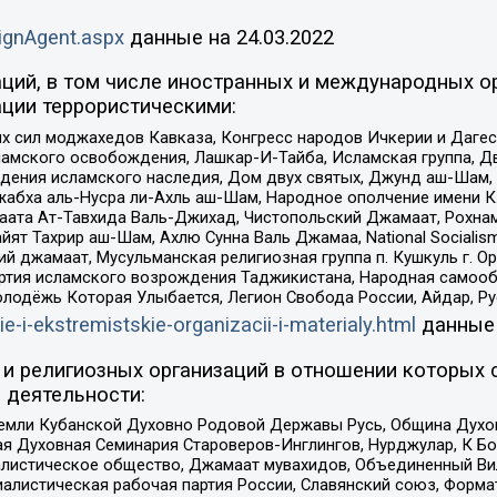
ignAgent.aspx
данные на
24.03.2022
ций, в том числе иностранных и международных ор
ции террористическими:
ил моджахедов Кавказа, Конгресс народов Ичкерии и Дагеста
ламского освобождения, Лашкар-И-Тайба, Исламская группа, Дв
ения исламского наследия, Дом двух святых, Джунд аш-Шам, 
жабха аль-Нусра ли-Ахль аш-Шам, Народное ополчение имени К.
ата Ат-Тавхида Валь-Джихад, Чистопольский Джамаат, Рохнам
ят Тахрир аш-Шам, Ахлю Сунна Валь Джамаа, National Socialism
ий джамаат, Мусульманская религиозная группа п. Кушкуль г. 
ртия исламского возрождения Таджикистана, Народная самооб
олодёжь Которая Улыбается, Легион Свобода России, Айдар, Р
ie-i-ekstremistskie-organizacii-i-materialy.html
данные
и религиозных организаций в отношении которых 
 деятельности:
земли Кубанской Духовно Родовой Державы Русь, Община Духо
 Духовная Семинария Староверов-Инглингов, Нурджулар, К Бо
листическое общество, Джамаат мувахидов, Объединенный Вил
иалистическая рабочая партия России, Славянский союз, Форма