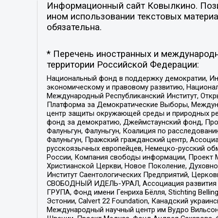
Информационный сайт Ковылкино. Позиц
ином использовании текстовых материал
обязательна.
* Перечень иностранных и международн
территории Российской Федерации:
Национальный фонд в поддержку демократии, Ин
экономическому и правовому развитию, Национ
Международный Республиканский Институт, Откры
Платформа за Демократические Выборы, Междуна
центр защиты окружающей среды и природных ресу
фонд за демократию, Джеймстаунский фонд, Прож
Фалуньгун, Фалуньгун, Коалиция по расследован
Фалуньгун, Пражский гражданский центр, Ассоци
русскоязычных европейцев, Немецко-русский об
России, Компания свободы информации, Проект М
Христианской Церкви, Новое Поколение, Духовн
Институт Саентологических Предприятий, Церков
СВОБОДНЫЙ ИДЕЛЬ-УРАЛ, Ассоциация развития ж
ГРУПА, Фонд имени Генриха Бёлля, Stichting Bellin
Эстонии, Calvert 22 Foundation, Канадский укра
Международный научный центр им Вудро Вильсона