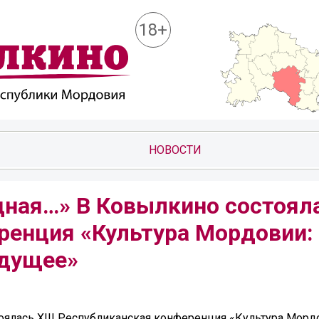
18+
НОВОСТИ
ная…» В Ковылкино состоялас
ренция «Культура Мордовии:
удущее»
оялась XIII Республиканская конференция «Культура Морд