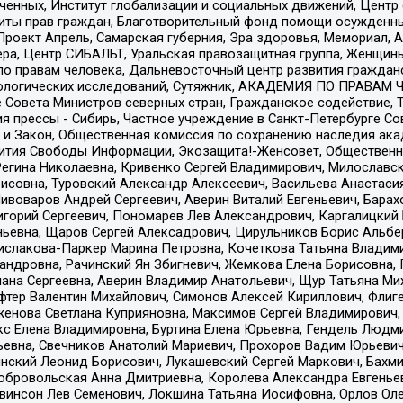
юченных, Институт глобализации и социальных движений, Цент
ты прав граждан, Благотворительный фонд помощи осужденным
а, Проект Апрель, Самарская губерния, Эра здоровья, Мемориал
ера, Центр СИБАЛЬТ, Уральская правозащитная группа, Женщины
по правам человека, Дальневосточный центр развития гражданс
ологических исследований, Сутяжник, АКАДЕМИЯ ПО ПРАВАМ Ч
е Совета Министров северных стран, Гражданское содействие,
я прессы - Сибирь, Частное учреждение в Санкт-Петербурге С
 и Закон, Общественная комиссия по сохранению наследия ак
звития Свободы Информации, Экозащита!-Женсовет, Общественн
Регина Николаевна, Кривенко Сергей Владимирович, Милославс
совна, Туровский Александр Алексеевич, Васильева Анастасия
Пивоваров Андрей Сергеевич, Аверин Виталий Евгеньевич, Бара
горий Сергеевич, Пономарев Лев Александрович, Каргалицкий 
ньевна, Щаров Сергей Алексадрович, Цирульников Борис Альбер
ислакова-Паркер Марина Петровна, Кочеткова Татьяна Владими
сандровна, Рачинский Ян Збигневич, Жемкова Елена Борисовна,
лана Сергеевна, Аверин Владимир Анатольевич, Щур Татьяна М
фтер Валентин Михайлович, Симонов Алексей Кириллович, Флиг
женова Светлана Куприяновна, Максимов Сергей Владимирович, 
кс Елена Владимировна, Буртина Елена Юрьевна, Гендель Людм
евна, Свечников Анатолий Мариевич, Прохоров Вадим Юрьевич
инский Леонид Борисович, Лукашевский Сергей Маркович, Бахм
Добровольская Анна Дмитриевна, Королева Александра Евгенье
евинсон Лев Семенович, Локшина Татьяна Иосифовна, Орлов Ол