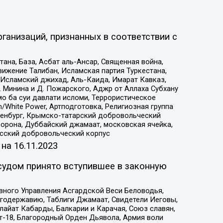
ганизаций, признанных в соответствии с
на, База, Асбат аль-Ансар, Священная война,
ижение Талибан, Исламская партия Туркестана,
Исламский джихад, Аль-Каида, Имарат Кавказ,
 Минина и Д. Пожарского, Аджр от Аллаха Субхану
о ба суи давлати исломи, Террористическое
/White Power, Артподготовка, Религиозная группа
Оренбург, Крымско-татарский добровольческий
орона, Дуббайский джамаат, московская ячейка,
усский добровольческий корпус
 на
16.11.2023
судом принято вступившее в законную
вного Управления Асгардской Веси Беловодья,
годержавию, Таблиги Джамаат, Свидетели Иеговы,
айат Кабарды, Балкарии и Карачая, Союз славян,
т-18, Благородный Орден Дьявола, Армия воли