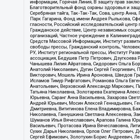
информации, Горячая Линия, В защиту прав закл
Благотворительный фонд охраны здоровья и защи
Серебряная тайга, Так-Так-Так, Сова, центр Анн
Парк Гагарина, Фонд имени Андрея Рылькова, Сф
гласности, Российский исследовательский центр 
Гражданское действие, Центр независимых соци
организаций, Частное учреждение в Калининград
Средств Массовой Информации, Институт развити
свободы прессы, Гражданский контроль, Человек
РУ, Институт региональной прессы, Институт Ра
ассоциация, Бедушев Петр Петрович, Дзугкоева 
Чанышева Лилия Айратовна, Сидорович Ольга Бори
Анатолий Николаевич, Дугин Сергей Георгиевич, 
Викторович, Мошель Ирина Ароновна, Шведов Гри
Исламов Тимур Рифгатович, Романова Ольга Евге
Анатольевич, Верховский Александр Маркович, П
Татьяна Николаевна, Золотарева Екатерина Алек
Юрьевна, Саранг Анна Васильевна, Захарова Свет
Андрей Юрьевич, Мосин Алексей Геннадьевич, Ге
Дмитриевна, Вититинова Елена Владимировна, Ба
Николаевна, Ганнушкина Светлана Алексеевна, За
Шуманов Илья Вячеславович, Арапова Галина Юрь
Васильевич, Протасова Ирина Вячеславовна, Лит
Сухих Дарья Николаевна, Орлов Олег Петрович, 
Сергей Ефимович, Золотухин Борис Андреевич, Л