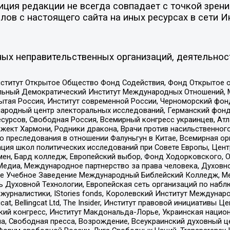
ия редакции не всегда совпадает с точкой зрения
ов с настоящего сайта на иных ресурсах в сети И
ых неправительственных организаций, деятельнос
ститут Открытое Общество Фонд Содействия, Фонд Открытое 
альный Демократический Институт Международных Отношений,
тая Россия, Институт современной России, Черноморский фонд
родный центр электоральных исследований, Германский фонд
рсов, Свободная Россия, Всемирный конгресс украинцев, Атла
ект Хармони, Родники дракона, Врачи против насильственного
ию преследования в отношении Фалуньгун в Китае, Всемирная о
ация школ политических исследований при Совете Европы, Цен
мен, Бард колледж, Европейский выбор, Фонд Ходорковского,
едиа, Международное партнерство за права человека, Духовно
ое Учебное Заведение Международный Библейский Колледж, М
ь Духовной Технологии, Европейская сеть организаций по наб
урналистики, IStories fonds, Королевский Институт Между
gcat, Bellingcat Ltd, The Insider, Институт правовой инициатив
инский конгресс, Институт Макдональда-Лорье, Украинская нац
, Свободная пресса, Возрождение, Всеукраинский духовный цен