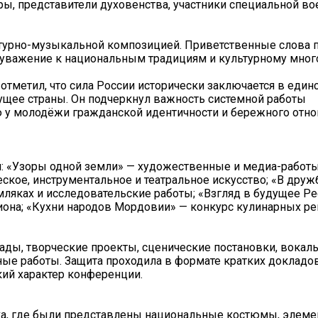
ры, представители духовенства, участники специальной во
урно-музыкальной композицией. Приветственные слова п
 уважение к национальным традициям и культурному мног
тметил, что сила России исторически заключается в единс
дущее страны. Он подчеркнул важность системной работы
у молодёжи гражданской идентичности и бережного отно
м: «Узоры одной земли» — художественные и медиа-работ
еское, инструментальное и театральное искусство; «В друж
ляках и исследовательские работы; «Взгляд в будущее Р
иона; «Кухни народов Мордовии» — конкурс кулинарных ре
ады, творческие проекты, сценические постановки, вокал
е работы. Защита проходила в формате кратких докладо
кий характер конференции.
вка, где были представлены национальные костюмы, элем