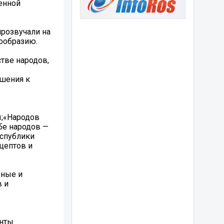
енной
розвучали на
ообразию.
тве народов,
шения к
ы;«Народов
бе народов —
еспублики
цептов и
ьные и
в и
енты