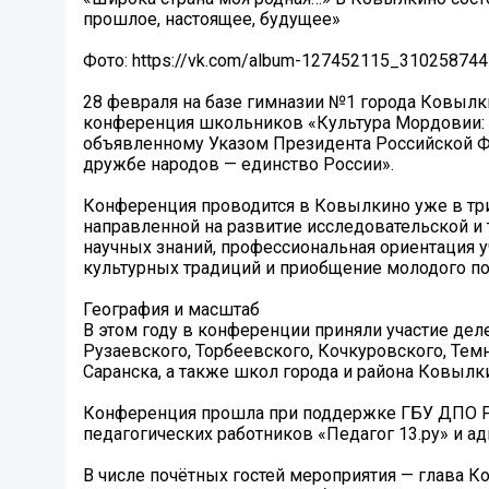
прошлое, настоящее, будущее»
Фото: https://vk.com/album-127452115_310258744
28 февраля на базе гимназии №1 города Ковылк
конференция школьников «Культура Мордовии: п
объявленному Указом Президента Российской Ф
дружбе народов — единство России».
Конференция проводится в Ковылкино уже в три
направленной на развитие исследовательской и
научных знаний, профессиональная ориентация у
культурных традиций и приобщение молодого по
География и масштаб
В этом году в конференции приняли участие дел
Рузаевского, Торбеевского, Кочкуровского, Тем
Саранска, а также школ города и района Ковылки
Конференция прошла при поддержке ГБУ ДПО Р
педагогических работников «Педагог 13.ру» и 
В числе почётных гостей мероприятия — глава 