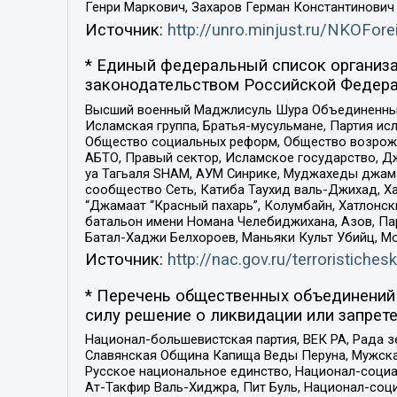
Генри Маркович, Захаров Герман Константинович
Источник:
http://unro.minjust.ru/NKOFore
* Единый федеральный список организа
законодательством Российской Федера
Высший военный Маджлисуль Шура Объединенных с
Исламская группа, Братья-мусульмане, Партия ис
Общество социальных реформ, Общество возрожд
АБТО, Правый сектор, Исламское государство, Д
уа Тагьаля SHAM, АУМ Синрике, Муджахеды джама
сообщество Сеть, Катиба Таухид валь-Джихад, Хай
“Джамаат “Красный пахарь”, Колумбайн, Хатлонск
батальон имени Номана Челебиджихана, Азов, Па
Батал-Хаджи Белхороев, Маньяки Культ Убийц, М
Источник:
http://nac.gov.ru/terroristichesk
* Перечень общественных объединений 
силу решение о ликвидации или запрете
Национал-большевистская партия, ВЕК РА, Рада 
Славянская Община Капища Веды Перуна, Мужская
Русское национальное единство, Национал-социа
Ат-Такфир Валь-Хиджра, Пит Буль, Национал-соц