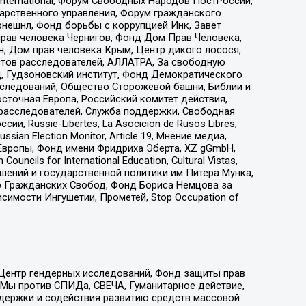
nternational, Форум Свободных Народов ПостРоссии,
дарственного управления, Форум гражданского
рнешнл, Фонд борьбы с коррупцией Инк, Завет
прав человека Чернигов, Фонд Дом Прав Человека,
н, Дом прав человека Крым, Центр дикого лосося,
стов расследователей, АЛЛАТРА, За свободную
д, Гудзоновский институт, Фонд Демократического
сследований, Общество Сторожевой башни, Библии и
сточная Европа, Российский комитет действия,
-расследователей, Служба поддержки, Свободная
 Russie-Libertes, La Asocicion de Rusos Libres,
an Election Monitor, Article 19, Мнение медиа,
Европы, Фонд имени Фридриха Эберта, XZ gGmbH,
ls for International Education, Cultural Vistas,
ошений и государственной политики им Питера Мунка,
 Гражданских Свобод, Фонд Бориса Немцова за
имости Ингушетии, Прометей, Stop Occupation of
 Центр гендерных исследований, Фонд защиты прав
 Мы против СПИДа, СВЕЧА, Гуманитарное действие,
ддержки и содействия развитию средств массовой