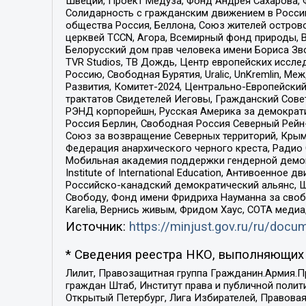
Швеции, Проект Медуза, Фонд Андрея Сахарова, Ф
Солидарность с гражданским движением в России 
общества Россия, Беллона, Союз жителей острово
церквей TCCN, Агора, Всемирный фонд природы, B
Белорусский дом прав человека имени Бориса Зво
TVR Studios, ТВ Дождь, Центр европейских иссл
Россию, Свободная Бурятия, Uralic, UnKremlin, 
Развития, Комитет-2024, Центрально-Европейски
трактатов Свидетелей Иеговы, Гражданский Совет
РЭНД корпорейшн, Русская Америка за демократи
Россия Берлин, Свободная Россия Северный Рейн-В
Союз за возвращение Северных территорий, Крымско
Федерация анархического черного креста, Радио
Мобильная академия поддержки гендерной демократи
Institute of International Education, Антивоенн
Российско-канадский демократический альянс, 
Свободу, Фонд имени Фридриха Науманна за свобо
Karelia, Вернись живым, Фридом Хаус, СОТА меди
Источник:
https://minjust.gov.ru/ru/doc
* Сведения реестра НКО, выполняющих 
Лилит, Правозащитная группа Гражданин.Армия.П
граждан Штаб, Институт права и публичной поли
Открытый Петербург, Лига Избирателей, Правова