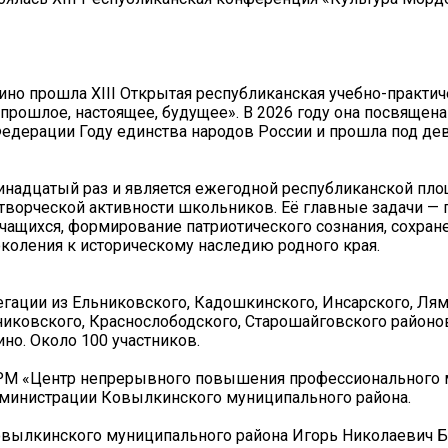
ино прошла XIII Открытая республиканская учебно-практич
рошлое, настоящее, будущее». В 2026 году она посвящена
едерации Году единства народов России и прошла под де
надцатый раз и является ежегодной республиканской пло
 творческой активности школьников. Её главные задачи —
чащихся, формирование патриотического сознания, сохран
коления к историческому наследию родного края.
егации из Ельниковского, Кадошкинского, Инсарского, Лям
никовского, Краснослободского, Старошайговского районов
но. Около 100 участников.
М «Центр непрерывного повышения профессионального 
администрации Ковылкинского муниципального района.
Ковылкинского муниципального района Игорь Николаевич Б