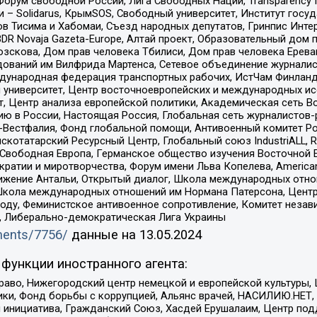
орум свободной России, Лига Свободных Наций, Transparеncy I
– Solidarus, КрымSOS, Свободный университет, Институт госу
в Тисима и Хабомаи, Съезд народных депутатов, Гринпис Инте
DR Novaja Gazeta-Europe, Алтай проект, Образовательный дом 
зскова, Дом прав человека Тбилиси, Дом прав человека Ерева
едований им Вилфрида Мартенса, Сетевое объединение журнали
Международная федерация транспортных рабочих, ИстЧам Финлан
й университет, Центр восточноевропейских и международных и
, Центр анализа европейской политики, Академическая сеть Во
ю в России, Настоящая Россия, Глобальная сеть журналистов
естфалия, Фонд глобальной помощи, Антивоенный комитет России,
татарский Ресурсный Центр, Глобальный союз IndustriALL, Russi
 Свободная Европа, Германское общество изучения Восточной 
и и миротворчества, Форум имени Льва Копелева, American Counci
ое движение Антальи, Открытый диалог, Школа международных отн
Школа международных отношений им Нормана Патерсона, Центр
ду, Феминистское антивоенное сопротивление, Комитет независ
а, Либерально-демократическая Лига Украины
uments/7756/
данные на
13.05.2024
функции иностранного агента:
раво, Нижегородский центр немецкой и европейской культуры,
тики, Фонд борьбы с коррупцией, Альянс врачей, НАСИЛИЮ.НЕТ,
я инициатива, Гражданский Союз, Хасдей Ерушалаим, Центр по