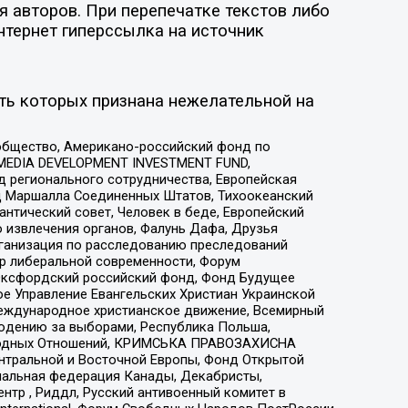
 авторов. При перепечатке текстов либо
нтернет гиперссылка на источник
ть которых признана нежелательной на
общество, Американо-российский фонд по
 MEDIA DEVELOPMENT INVESTMENT FUND,
 регионального сотрудничества, Европейская
 Маршалла Соединенных Штатов, Тихоокеанский
нтический совет, Человек в беде, Европейский
 извлечения органов, Фалунь Дафа, Друзья
рганизация по расследованию преследований
тр либеральной современности, Форум
 Оксфордский российский фонд, Фонд Будущее
е Управление Евангельских Христиан Украинской
еждународное христианское движение, Всемирный
людению за выборами, Республика Польша,
народных Отношений, КРИМСЬКА ПРАВОЗАХИСНА
ы Центральной и Восточной Европы, Фонд Открытой
иональная федерация Канады, Декабристы,
тр , Риддл, Русский антивоенный комитет в