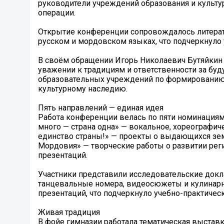
руководители учреждений образования и культу
операции.
Открытие конференции сопровождалось литерат
русском и мордовском языках, что подчеркнуло
В своём обращении Игорь Николаевич Бутяйкин о
уважении к традициям и ответственности за бу
образовательных учреждений по формированию 
культурному наследию.
Пять направлений — единая идея
Работа конференции велась по пяти номинация
много — страна одна» — вокальное, хореографич
единство страны!» — проекты о выдающихся зем
Мордовия» — творческие работы о развитии рег
презентаций.
Участники представили исследовательские докл
танцевальные номера, видеосюжеты и кулинарны
презентаций, что подчеркнуло учебно-практичес
Живая традиция
В фойе гимназии работала тематическая выста