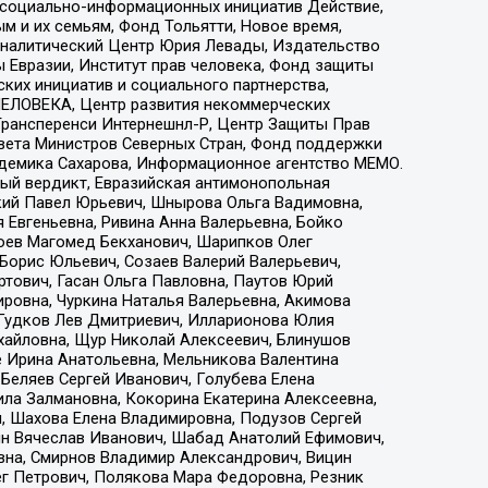
р социально-информационных инициатив Действие,
 и их семьям, Фонд Тольятти, Новое время,
, Аналитический Центр Юрия Левады, Издательство
 Евразии, Институт прав человека, Фонд защиты
ких инициатив и социального партнерства,
ЕЛОВЕКА, Центр развития некоммерческих
 Трансперенси Интернешнл-Р, Центр Защиты Прав
овета Министров Северных Стран, Фонд поддержки
адемика Сахарова, Информационное агентство МЕМО.
ый вердикт, Евразийская антимонопольная
кий Павел Юрьевич, Шнырова Ольга Вадимовна,
 Евгеньевна, Ривина Анна Валерьевна, Бойко
хоев Магомед Бекханович, Шарипков Олег
Борис Юльевич, Созаев Валерий Валерьевич,
тович, Гасан Ольга Павловна, Паутов Юрий
ровна, Чуркина Наталья Валерьевна, Акимова
 Гудков Лев Дмитриевич, Илларионова Юлия
ихайловна, Щур Николай Алексеевич, Блинушов
е Ирина Анатольевна, Мельникова Валентина
Беляев Сергей Иванович, Голубева Елена
ила Залмановна, Кокорина Екатерина Алексеевна,
, Шахова Елена Владимировна, Подузов Сергей
ин Вячеслав Иванович, Шабад Анатолий Ефимович,
вна, Смирнов Владимир Александрович, Вицин
ег Петрович, Полякова Мара Федоровна, Резник