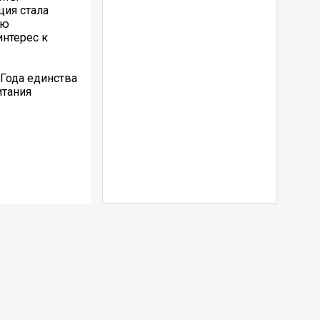
ция стала
ью
интерес к
Года единства
итания