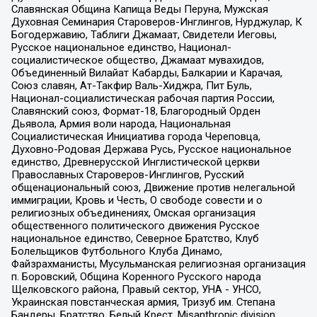
Славянская Община Капища Веды Перуна, Мужская
Духовная Семинария Староверов-Инглингов, Нурджулар, К
Богодержавию, Таблиги Джамаат, Свидетели Иеговы,
Русское национальное единство, Национал-
социалистическое общество, Джамаат мувахидов,
Объединенный Вилайат Кабарды, Балкарии и Карачая,
Союз славян, Ат-Такфир Валь-Хиджра, Пит Буль,
Национал-социалистическая рабочая партия России,
Славянский союз, Формат-18, Благородный Орден
Дьявола, Армия воли народа, Национальная
Социалистическая Инициатива города Череповца,
Духовно-Родовая Держава Русь, Русское национальное
единство, Древнерусской Инглистической церкви
Православных Староверов-Инглингов, Русский
общенациональный союз, Движение против нелегальной
иммиграции, Кровь и Честь, О свободе совести и о
религиозных объединениях, Омская организация
общественного политического движения Русское
национальное единство, Северное Братство, Клуб
Болельщиков Футбольного Клуба Динамо,
Файзрахманисты, Мусульманская религиозная организация
п. Боровский, Община Коренного Русского народа
Щелковского района, Правый сектор, УНА - УНСО,
Украинская повстанческая армия, Тризуб им. Степана
Бандеры, Братство, Белый Крест, Misanthropic division,