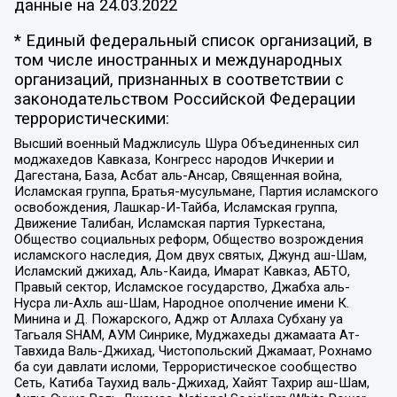
данные на
24.03.2022
* Единый федеральный список организаций, в
том числе иностранных и международных
организаций, признанных в соответствии с
законодательством Российской Федерации
террористическими:
Высший военный Маджлисуль Шура Объединенных сил
моджахедов Кавказа, Конгресс народов Ичкерии и
Дагестана, База, Асбат аль-Ансар, Священная война,
Исламская группа, Братья-мусульмане, Партия исламского
освобождения, Лашкар-И-Тайба, Исламская группа,
Движение Талибан, Исламская партия Туркестана,
Общество социальных реформ, Общество возрождения
исламского наследия, Дом двух святых, Джунд аш-Шам,
Исламский джихад, Аль-Каида, Имарат Кавказ, АБТО,
Правый сектор, Исламское государство, Джабха аль-
Нусра ли-Ахль аш-Шам, Народное ополчение имени К.
Минина и Д. Пожарского, Аджр от Аллаха Субхану уа
Тагьаля SHAM, АУМ Синрике, Муджахеды джамаата Ат-
Тавхида Валь-Джихад, Чистопольский Джамаат, Рохнамо
ба суи давлати исломи, Террористическое сообщество
Сеть, Катиба Таухид валь-Джихад, Хайят Тахрир аш-Шам,