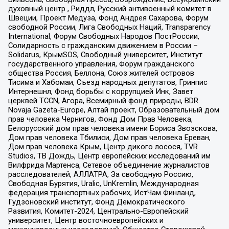
духовный центр , Риддл, Русский антивоенный комитет в
Швеции, Проект Медуза, Фонд Андрея Сахарова, Форум
свободной России, Лига Свободных Наций, Transparеncy
International, Форум Свободных Народов ПостРоссии,
Солидарность с гражданским движением в России –
Solidarus, КрымSOS, Свободный университет, Институт
государственного управления, Форум гражданского
общества Россия, Беллона, Союз жителей островов
Тисима и Хабомаи, Съезд народных депутатов, Гринпис
Интернешнл, Фонд борьбы с коррупцией Инк, Завет
церквей TCCN, Агора, Всемирный фонд природы, BDR
Novaja Gazeta-Europe, Алтай проект, Образовательный дом
прав человека Чернигов, Фонд Дом Прав Человека,
Белорусский дом прав человека имени Бориса Звозскова,
Дом прав человека Тбилиси, Дом прав человека Ереван,
Дом прав человека Крым, Центр дикого лосося, TVR
Studios, ТВ Дождь, Центр европейских исследований им
Вилфрида Мартенса, Сетевое объединение журналистов
расследователей, АЛЛАТРА, За свободную Россию,
Свободная Бурятия, Uralic, UnKremlin, Международная
федерация транспортных рабочих, ИстЧам Финланд,
Гудзоновский институт, Фонд Демократического
Развития, Комитет-2024, Центрально-Европейский
университет, Центр восточноевропейских и