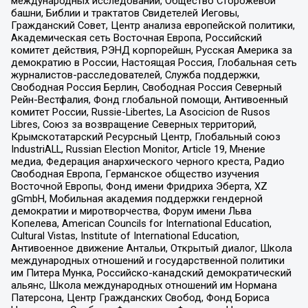
международных исследований, Общество Сторожевой
башни, Библии и трактатов Свидетелей Иеговы,
Гражданский Совет, Центр анализа европейской политики,
Академическая сеть Восточная Европа, Российский
комитет действия, РЭНД корпорейшн, Русская Америка за
демократию в России, Настоящая Россия, Глобальная сеть
журналистов-расследователей, Служба поддержки,
Свободная Россия Берлин, Свободная Россия Северный
Рейн-Вестфалия, Фонд глобальной помощи, Антивоенный
комитет России, Russie-Libertes, La Asocicion de Rusos
Libres, Союз за возвращение Северных территорий,
Крымскотатарский Ресурсный Центр, Глобальный союз
IndustriALL, Russian Election Monitor, Article 19, Мнение
медиа, Федерация анархического черного креста, Радио
Свободная Европа, Германское общество изучения
Восточной Европы, Фонд имени Фридриха Эберта, XZ
gGmbH, Мобильная академия поддержки гендерной
демократии и миротворчества, Форум имени Льва
Копелева, American Councils for International Education,
Cultural Vistas, Institute of International Education,
Антивоенное движение Антальи, Открытый диалог, Школа
международных отношений и государственной политики
им Питера Мунка, Российско-канадский демократический
альянс, Школа международных отношений им Нормана
Патерсона, Центр Гражданских Свобод, Фонд Бориса