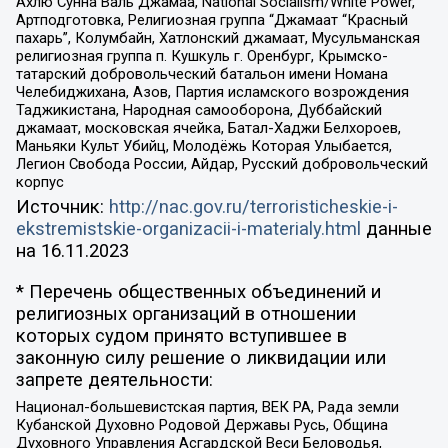
Ахлю Сунна Валь Джамаа, National Socialism/White Power,
Артподготовка, Религиозная группа “Джамаат “Красный
пахарь”, Колумбайн, Хатлонский джамаат, Мусульманская
религиозная группа п. Кушкуль г. Оренбург, Крымско-
татарский добровольческий батальон имени Номана
Челебиджихана, Азов, Партия исламского возрождения
Таджикистана, Народная самооборона, Дуббайский
джамаат, московская ячейка, Батал-Хаджи Белхороев,
Маньяки Культ Убийц, Молодёжь Которая Улыбается,
Легион Свобода России, Айдар, Русский добровольческий
корпус
Источник:
http://nac.gov.ru/terroristicheskie-i-
ekstremistskie-organizacii-i-materialy.html
данные
на
16.11.2023
* Перечень общественных объединений и
религиозных организаций в отношении
которых судом принято вступившее в
законную силу решение о ликвидации или
запрете деятельности:
Национал-большевистская партия, ВЕК РА, Рада земли
Кубанской Духовно Родовой Державы Русь, Община
Духовного Управления Асгардской Веси Беловодья,