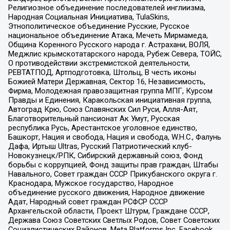
Религиозное объединение последователей инглиизма,
Народная Социальная Инициатива, TulaSkins,
Этнополитическое объединение Русские, Русское
национальное объединение Атака, Мечеть Мирмамеда,
Община Коренного Русского народа г. Астрахани, ВОЛЯ,
Меджлис крымскотатарского народа, Рубеж Севера, ТОЙС,
О противодействии экстремистской деятельности,
РЕВТАТПОД, Артподготовка, Штольц, В честь иконы
Божией Матери Державная, Сектор 16, Независимость,
Фирма, Молодежная правозащитная группа МПГ, Курсом
Правды и Единения, Каракольская инициативная группа,
Автоград Крю, Союз Славянских Сил Руси, Алля-Аят,
Благотворительный пансионат Ак Умут, Русская
республика Русь, Арестантское уголовное единство,
Башкорт, Нация и свобода, Нация и свобода, W.H.С., Фалунь
Дафа, Иртыш Ultras, Русский Патриотический клуб-
Новокузнецк/РПК, Сибирский державный союз, Фонд
борьбы с коррупцией, Фонд защиты прав граждан, Штабы
Навального, Совет граждан СССР Прикубанского округа г.
Краснодара, Мужское государство, Народное
объединение русского движения, Народное движение
Адат, Народный совет граждан РСФСР СССР
Архангельской области, Проект Штурм, Граждане СССР,
Держава Союз Советских Светлых Родов, Совет Советских
Социалистических Районов, Meta Platforms Inc, Facebook,