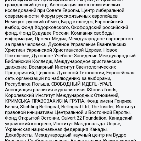
гражданский центр, Ассоциация школ политических
исследований при Совете Европы, Центр либеральной
современности, Форум русскоязычных европейцев,
Немецко-русский обмен, Бард колледж, Европейский
выбор, Фонд Ходорковского, Оксфордский российский
фонд, Фонд Будущее России, Компания свободы
информации, Проект Медиа, Международное партнерство
за права человека, Духовное Управление Евангельских
Христиан Украинской Христианской Церкви, Новое
Поколение, Духовное Учебное Заведение Международный
Библейский Колледж, Международное христианское
движение, Всемирный Институт Саентологических
Предприятий, Церковь Духовной Технологии, Европейская
сеть организаций по наблюдению за выборами,
Республика Польша, СВОБОДНЫЙ ИДЕЛЬ-УРАЛ,
Ассоциация развития журналистики, IStories fonds,
Королевский Институт Международных Отношений,
КРИМСЬКА ПРАВОЗАХИСНА ГРУПА, Фонд имени Генриха
Бёлля, Stichting Bellingcat, Bellingcat Ltd, The Insider, Институт
правовой инициативы Центральной и Восточной Европы,
Фонд Открытой Эстонии, Calvert 22 Foundation, Канадский
украинский конгресс, Институт Макдональда-Лорье,
Украинская национальная федерация Канады,
Декабристы, Международный научный центр им Вудро
Вильсона, Свободная пресса, Возрождение, Всеукраинский