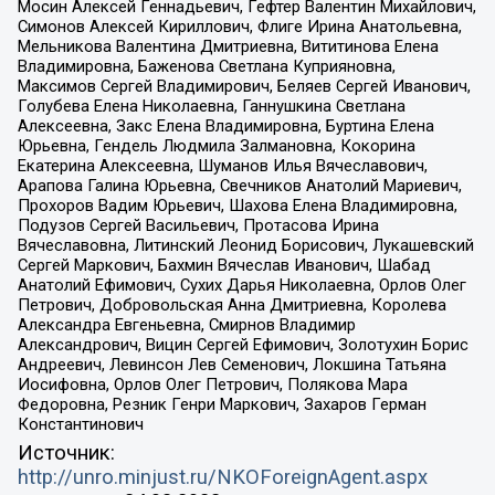
Мосин Алексей Геннадьевич, Гефтер Валентин Михайлович,
Симонов Алексей Кириллович, Флиге Ирина Анатольевна,
Мельникова Валентина Дмитриевна, Вититинова Елена
Владимировна, Баженова Светлана Куприяновна,
Максимов Сергей Владимирович, Беляев Сергей Иванович,
Голубева Елена Николаевна, Ганнушкина Светлана
Алексеевна, Закс Елена Владимировна, Буртина Елена
Юрьевна, Гендель Людмила Залмановна, Кокорина
Екатерина Алексеевна, Шуманов Илья Вячеславович,
Арапова Галина Юрьевна, Свечников Анатолий Мариевич,
Прохоров Вадим Юрьевич, Шахова Елена Владимировна,
Подузов Сергей Васильевич, Протасова Ирина
Вячеславовна, Литинский Леонид Борисович, Лукашевский
Сергей Маркович, Бахмин Вячеслав Иванович, Шабад
Анатолий Ефимович, Сухих Дарья Николаевна, Орлов Олег
Петрович, Добровольская Анна Дмитриевна, Королева
Александра Евгеньевна, Смирнов Владимир
Александрович, Вицин Сергей Ефимович, Золотухин Борис
Андреевич, Левинсон Лев Семенович, Локшина Татьяна
Иосифовна, Орлов Олег Петрович, Полякова Мара
Федоровна, Резник Генри Маркович, Захаров Герман
Константинович
Источник:
http://unro.minjust.ru/NKOForeignAgent.aspx