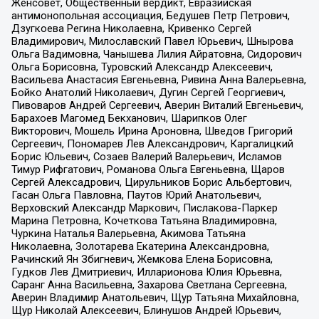
Женсовет, Общественный вердикт, Евразийская
антимонопольная ассоциация, Бедушев Петр Петрович,
Дзугкоева Регина Николаевна, Кривенко Сергей
Владимирович, Милославский Павел Юрьевич, Шнырова
Ольга Вадимовна, Чанышева Лилия Айратовна, Сидорович
Ольга Борисовна, Туровский Александр Алексеевич,
Васильева Анастасия Евгеньевна, Ривина Анна Валерьевна,
Бойко Анатолий Николаевич, Дугин Сергей Георгиевич,
Пивоваров Андрей Сергеевич, Аверин Виталий Евгеньевич,
Барахоев Магомед Бекханович, Шарипков Олег
Викторович, Мошель Ирина Ароновна, Шведов Григорий
Сергеевич, Пономарев Лев Александрович, Каргалицкий
Борис Юльевич, Созаев Валерий Валерьевич, Исламов
Тимур Рифгатович, Романова Ольга Евгеньевна, Щаров
Сергей Алексадрович, Цирульников Борис Альбертович,
Гасан Ольга Павловна, Паутов Юрий Анатольевич,
Верховский Александр Маркович, Пислакова-Паркер
Марина Петровна, Кочеткова Татьяна Владимировна,
Чуркина Наталья Валерьевна, Акимова Татьяна
Николаевна, Золотарева Екатерина Александровна,
Рачинский Ян Збигневич, Жемкова Елена Борисовна,
Гудков Лев Дмитриевич, Илларионова Юлия Юрьевна,
Саранг Анна Васильевна, Захарова Светлана Сергеевна,
Аверин Владимир Анатольевич, Щур Татьяна Михайловна,
Щур Николай Алексеевич, Блинушов Андрей Юрьевич,