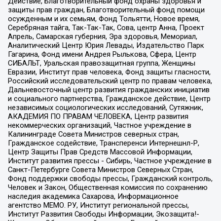
Действие, Благотворительный фонд охраны здоровья и
защиты прав граждан, Благотворительный фонд помощи
осужденным и их семьям, Фонд Тольятти, Новое время,
Серебряная тайга, Так-Так-Так, Сова, центр Анна, Проект
Апрель, Самарская губерния, Эра здоровья, Мемориал,
Аналитический Центр Юрия Левады, Издательство Парк
Гагарина, Фонд имени Андрея Рылькова, Сфера, Центр
СИБАЛЬТ, Уральская правозащитная группа, Женщины
Евразии, Институт прав человека, Фонд защиты гласности,
Российский исследовательский центр по правам человека,
Дальневосточный центр развития гражданских инициатив
и социального партнерства, Гражданское действие, Центр
независимых социологических исследований, Сутяжник,
АКАДЕМИЯ ПО ПРАВАМ ЧЕЛОВЕКА, Центр развития
некоммерческих организаций, Частное учреждение в
Калининграде Совета Министров северных стран,
Гражданское содействие, Трансперенси Интернешнл-Р,
Центр Защиты Прав Средств Массовой Информации,
Институт развития прессы - Сибирь, Частное учреждение в
Санкт-Петербурге Совета Министров Северных Стран,
Фонд поддержки свободы прессы, Гражданский контроль,
Человек и Закон, Общественная комиссия по сохранению
наследия академика Сахарова, Информационное
агентство МЕМО. РУ, Институт региональной прессы,
Институт Развития Свободы Информации, Экозащита!-