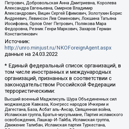
Петрович, Добровольская Анна Дмитриевна, Королева
Александра Евгеньевна, Смирнов Владимир
Александрович, Вицин Сергей Ефимович, Золотухин Борис
Андреевич, Левинсон Лев Семенович, Локшина Татьяна
Иосифовна, Орлов Олег Петрович, Полякова Мара
Федоровна, Резник Генри Маркович, Захаров Герман
Константинович
Источник:
http://unro.minjust.ru/NKOForeignAgent.aspx
данные на
24.03.2022
* Единый федеральный список организаций, в
том числе иностранных и международных
организаций, признанных в соответствии с
законодательством Российской Федерации
террористическими:
Высший военный Маджлисуль Шура Объединенных сил
моджахедов Кавказа, Конгресс народов Ичкерии и
Дагестана, База, Асбат аль-Ансар, Священная война,
Исламская группа, Братья-мусульмане, Партия исламского
освобождения, Лашкар-И-Тайба, Исламская группа,
Движение Талибан, Исламская партия Туркестана,