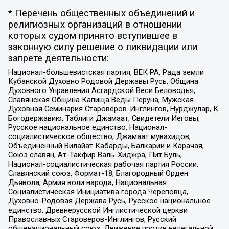
* Перечень общественных объединений и
религиозных организаций в отношении
которых судом принято вступившее в
законную силу решение о ликвидации или
запрете деятельности:
Национал-большевистская партия, ВЕК РА, Рада земли
Кубанской Духовно Родовой Державы Русь, Община
Духовного Управления Асгардской Веси Беловодья,
Славянская Община Капища Веды Перуна, Мужская
Духовная Семинария Староверов-Инглингов, Нурджулар, К
Богодержавию, Таблиги Джамаат, Свидетели Иеговы,
Русское национальное единство, Национал-
социалистическое общество, Джамаат мувахидов,
Объединенный Вилайат Кабарды, Балкарии и Карачая,
Союз славян, Ат-Такфир Валь-Хиджра, Пит Буль,
Национал-социалистическая рабочая партия России,
Славянский союз, Формат-18, Благородный Орден
Дьявола, Армия воли народа, Национальная
Социалистическая Инициатива города Череповца,
Духовно-Родовая Держава Русь, Русское национальное
единство, Древнерусской Инглистической церкви
Православных Староверов-Инглингов, Русский
общенациональный союз, Движение против нелегальной