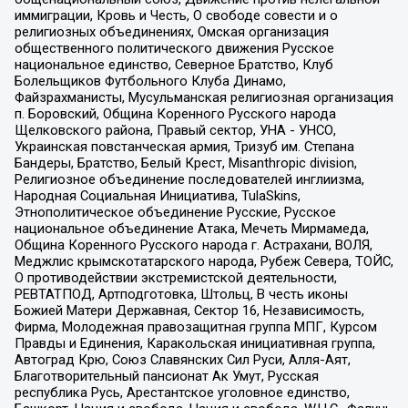
иммиграции, Кровь и Честь, О свободе совести и о
религиозных объединениях, Омская организация
общественного политического движения Русское
национальное единство, Северное Братство, Клуб
Болельщиков Футбольного Клуба Динамо,
Файзрахманисты, Мусульманская религиозная организация
п. Боровский, Община Коренного Русского народа
Щелковского района, Правый сектор, УНА - УНСО,
Украинская повстанческая армия, Тризуб им. Степана
Бандеры, Братство, Белый Крест, Misanthropic division,
Религиозное объединение последователей инглиизма,
Народная Социальная Инициатива, TulaSkins,
Этнополитическое объединение Русские, Русское
национальное объединение Атака, Мечеть Мирмамеда,
Община Коренного Русского народа г. Астрахани, ВОЛЯ,
Меджлис крымскотатарского народа, Рубеж Севера, ТОЙС,
О противодействии экстремистской деятельности,
РЕВТАТПОД, Артподготовка, Штольц, В честь иконы
Божией Матери Державная, Сектор 16, Независимость,
Фирма, Молодежная правозащитная группа МПГ, Курсом
Правды и Единения, Каракольская инициативная группа,
Автоград Крю, Союз Славянских Сил Руси, Алля-Аят,
Благотворительный пансионат Ак Умут, Русская
республика Русь, Арестантское уголовное единство,