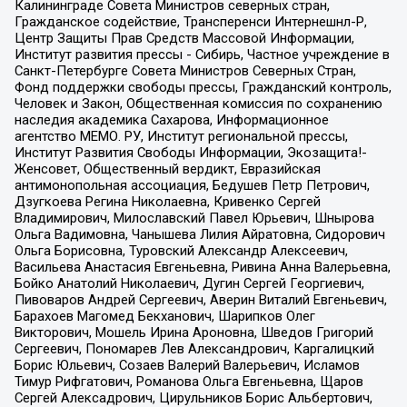
Калининграде Совета Министров северных стран,
Гражданское содействие, Трансперенси Интернешнл-Р,
Центр Защиты Прав Средств Массовой Информации,
Институт развития прессы - Сибирь, Частное учреждение в
Санкт-Петербурге Совета Министров Северных Стран,
Фонд поддержки свободы прессы, Гражданский контроль,
Человек и Закон, Общественная комиссия по сохранению
наследия академика Сахарова, Информационное
агентство МЕМО. РУ, Институт региональной прессы,
Институт Развития Свободы Информации, Экозащита!-
Женсовет, Общественный вердикт, Евразийская
антимонопольная ассоциация, Бедушев Петр Петрович,
Дзугкоева Регина Николаевна, Кривенко Сергей
Владимирович, Милославский Павел Юрьевич, Шнырова
Ольга Вадимовна, Чанышева Лилия Айратовна, Сидорович
Ольга Борисовна, Туровский Александр Алексеевич,
Васильева Анастасия Евгеньевна, Ривина Анна Валерьевна,
Бойко Анатолий Николаевич, Дугин Сергей Георгиевич,
Пивоваров Андрей Сергеевич, Аверин Виталий Евгеньевич,
Барахоев Магомед Бекханович, Шарипков Олег
Викторович, Мошель Ирина Ароновна, Шведов Григорий
Сергеевич, Пономарев Лев Александрович, Каргалицкий
Борис Юльевич, Созаев Валерий Валерьевич, Исламов
Тимур Рифгатович, Романова Ольга Евгеньевна, Щаров
Сергей Алексадрович, Цирульников Борис Альбертович,