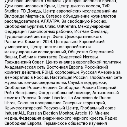
Дом прав человека Тбилиси, Дом прав человека Ереван,
Дом прав человека Крым, Центр дикого лосося, TVR
Studios, ТВ Дождь, Центр европейских исследований им
Вилфрида Мартенса, Сетевое объединение журналистов
расследователей, АЛЛАТРА, За свободную Россию,
Свободная Бурятия, Uralic, UnKremlin, Международная
федерация транспортных рабочих, ИстЧам Финланд,
Гудзоновский институт, Фонд Демократического
Развития, Комитет-2024, Центрально-Европейский
университет, Центр восточноевропейских и
международных исследований, Общество Сторожевой
башни, Библии и трактатов Свидетелей Иеговы,
Гражданский Совет, Центр анализа европейской политики,
Академическая сеть Восточная Европа, Российский
комитет действия, РЭНД корпорейшн, Русская Америка за
демократию в России, Настоящая Россия, Глобальная сеть
журналистов-расследователей, Служба поддержки,
Свободная Россия Берлин, Свободная Россия Северный
Рейн-Вестфалия, Фонд глобальной помощи, Антивоенный
комитет России, Russie-Libertes, La Asocicion de Rusos
Libres, Союз за возвращение Северных территорий,
Крымскотатарский Ресурсный Центр, Глобальный союз
IndustriALL, Russian Election Monitor, Article 19, Мнение
медиа, Федерация анархического черного креста, Радио
Свободная Европа, Германское общество изучения