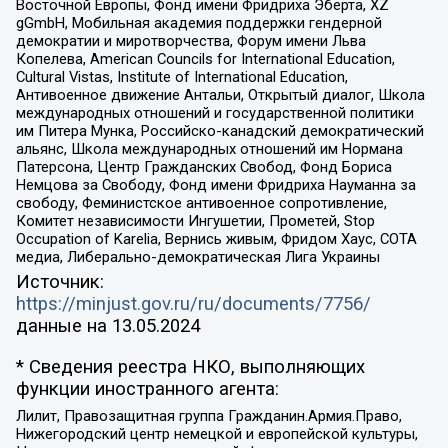
Восточной Европы, Фонд имени Фридриха Эберта, XZ
gGmbH, Мобильная академия поддержки гендерной
демократии и миротворчества, Форум имени Льва
Копелева, American Councils for International Education,
Cultural Vistas, Institute of International Education,
Антивоенное движение Антальи, Открытый диалог, Школа
международных отношений и государственной политики
им Питера Мунка, Российско-канадский демократический
альянс, Школа международных отношений им Нормана
Патерсона, Центр Гражданских Свобод, Фонд Бориса
Немцова за Свободу, Фонд имени Фридриха Науманна за
свободу, Феминистское антивоенное сопротивление,
Комитет независимости Ингушетии, Прометей, Stop
Occupation of Karelia, Вернись живым, Фридом Хаус, СОТА
медиа, Либерально-демократическая Лига Украины
Источник:
https://minjust.gov.ru/ru/documents/7756/
данные на
13.05.2024
* Сведения реестра НКО, выполняющих
функции иностранного агента:
Лилит, Правозащитная группа Гражданин.Армия.Право,
Нижегородский центр немецкой и европейской культуры,