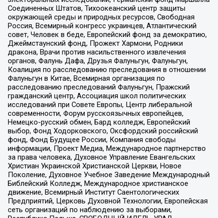
Соединенных Штатов, Тихоокеанский центр защиты
окружающей среды и природных ресурсов, Свободная
Россия, Всемирный конгресс украинцев, Атлантический
совет, Человек в беде, Европейский фонд за демократию,
Джеймстаунский фонд, Прожект Хармони, Родники
дракона, Врачи против насильственного извлечения
органов, Фалунь Дафа, Друзья Фалуньгун, Фалуньгун,
Коалиция по расследованию преследования в отношении
Фалуньгун в Китае, Всемирная организация по
расследованию преследований Фалуньгун, Пражский
гражданский центр, Ассоциация школ политических
исследований при Совете Европы, Центр либеральной
современности, Форум русскоязычных европейцев,
Немецко-русский обмен, Бард колледж, Европейский
выбор, Фонд Ходорковского, Оксфордский российский
фонд, Фонд Будущее России, Компания свободы
информации, Проект Медиа, Международное партнерство
за права человека, Духовное Управление Евангельских
Христиан Украинской Христианской Церкви, Новое
Поколение, Духовное Учебное Заведение Международный
Библейский Колледж, Международное христианское
движение, Всемирный Институт Саентологических
Предприятий, Церковь Духовной Технологии, Европейская
сеть организаций по наблюдению за выборами,