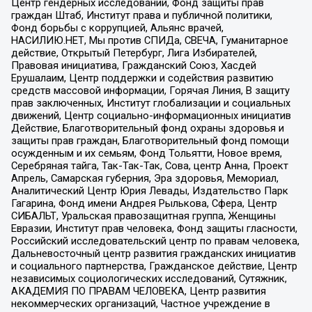
Центр гендерных исследований, Фонд защиты прав
граждан Штаб, Институт права и публичной политики,
Фонд борьбы с коррупцией, Альянс врачей,
НАСИЛИЮ.НЕТ, Мы против СПИДа, СВЕЧА, Гуманитарное
действие, Открытый Петербург, Лига Избирателей,
Правовая инициатива, Гражданский Союз, Хасдей
Ерушалаим, Центр поддержки и содействия развитию
средств массовой информации, Горячая Линия, В защиту
прав заключенных, Институт глобализации и социальных
движений, Центр социально-информационных инициатив
Действие, Благотворительный фонд охраны здоровья и
защиты прав граждан, Благотворительный фонд помощи
осужденным и их семьям, Фонд Тольятти, Новое время,
Серебряная тайга, Так-Так-Так, Сова, центр Анна, Проект
Апрель, Самарская губерния, Эра здоровья, Мемориал,
Аналитический Центр Юрия Левады, Издательство Парк
Гагарина, Фонд имени Андрея Рылькова, Сфера, Центр
СИБАЛЬТ, Уральская правозащитная группа, Женщины
Евразии, Институт прав человека, Фонд защиты гласности,
Российский исследовательский центр по правам человека,
Дальневосточный центр развития гражданских инициатив
и социального партнерства, Гражданское действие, Центр
независимых социологических исследований, Сутяжник,
АКАДЕМИЯ ПО ПРАВАМ ЧЕЛОВЕКА, Центр развития
некоммерческих организаций, Частное учреждение в