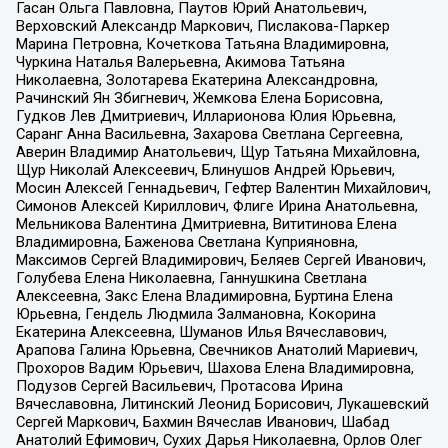
Гасан Ольга Павловна, Паутов Юрий Анатольевич,
Верховский Александр Маркович, Пислакова-Паркер
Марина Петровна, Кочеткова Татьяна Владимировна,
Чуркина Наталья Валерьевна, Акимова Татьяна
Николаевна, Золотарева Екатерина Александровна,
Рачинский Ян Збигневич, Жемкова Елена Борисовна,
Гудков Лев Дмитриевич, Илларионова Юлия Юрьевна,
Саранг Анна Васильевна, Захарова Светлана Сергеевна,
Аверин Владимир Анатольевич, Щур Татьяна Михайловна,
Щур Николай Алексеевич, Блинушов Андрей Юрьевич,
Мосин Алексей Геннадьевич, Гефтер Валентин Михайлович,
Симонов Алексей Кириллович, Флиге Ирина Анатольевна,
Мельникова Валентина Дмитриевна, Вититинова Елена
Владимировна, Баженова Светлана Куприяновна,
Максимов Сергей Владимирович, Беляев Сергей Иванович,
Голубева Елена Николаевна, Ганнушкина Светлана
Алексеевна, Закс Елена Владимировна, Буртина Елена
Юрьевна, Гендель Людмила Залмановна, Кокорина
Екатерина Алексеевна, Шуманов Илья Вячеславович,
Арапова Галина Юрьевна, Свечников Анатолий Мариевич,
Прохоров Вадим Юрьевич, Шахова Елена Владимировна,
Подузов Сергей Васильевич, Протасова Ирина
Вячеславовна, Литинский Леонид Борисович, Лукашевский
Сергей Маркович, Бахмин Вячеслав Иванович, Шабад
Анатолий Ефимович, Сухих Дарья Николаевна, Орлов Олег