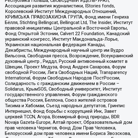
Республика Польша, СВОБОДНЫЙ ИДЕЛЬ-УРАЛ,
Ассоциация развития журналистики, IStories fonds,
Королевский Институт Международных Отношений,
КРИМСЬКА ПРАВОЗАХИСНА ГРУПА, Фонд имени Генриха
Бёлля, Stichting Bellingcat, Bellingcat Ltd, The Insider, Институт
правовой инициативы Центральной и Восточной Европы,
Фонд Открытой Эстонии, Calvert 22 Foundation, Канадский
украинский конгресс, Институт Макдональда-Лорье,
Украинская национальная федерация Канады,
Декабристы, Международный научный центр им Вудро
Вильсона, Свободная пресса, Возрождение, Всеукраинский
духовный центр , Риддл, Русский антивоенный комитет в
Швеции, Проект Медуза, Фонд Андрея Сахарова, Форум
свободной России, Лига Свободных Наций, Transparеncy
International, Форум Свободных Народов ПостРоссии,
Солидарность с гражданским движением в России –
Solidarus, КрымSOS, Свободный университет, Институт
государственного управления, Форум гражданского
общества Россия, Беллона, Союз жителей островов
Тисима и Хабомаи, Съезд народных депутатов, Гринпис
Интернешнл, Фонд борьбы с коррупцией Инк, Завет
церквей TCCN, Агора, Всемирный фонд природы, BDR
Novaja Gazeta-Europe, Алтай проект, Образовательный дом
прав человека Чернигов, Фонд Дом Прав Человека,
Белорусский дом прав человека имени Бориса Звозскова,