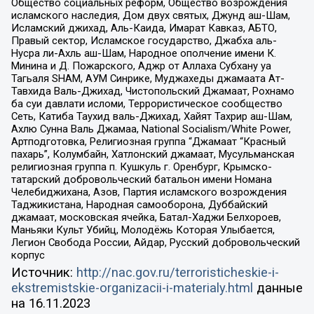
Общество социальных реформ, Общество возрождения
исламского наследия, Дом двух святых, Джунд аш-Шам,
Исламский джихад, Аль-Каида, Имарат Кавказ, АБТО,
Правый сектор, Исламское государство, Джабха аль-
Нусра ли-Ахль аш-Шам, Народное ополчение имени К.
Минина и Д. Пожарского, Аджр от Аллаха Субхану уа
Тагьаля SHAM, АУМ Синрике, Муджахеды джамаата Ат-
Тавхида Валь-Джихад, Чистопольский Джамаат, Рохнамо
ба суи давлати исломи, Террористическое сообщество
Сеть, Катиба Таухид валь-Джихад, Хайят Тахрир аш-Шам,
Ахлю Сунна Валь Джамаа, National Socialism/White Power,
Артподготовка, Религиозная группа “Джамаат “Красный
пахарь”, Колумбайн, Хатлонский джамаат, Мусульманская
религиозная группа п. Кушкуль г. Оренбург, Крымско-
татарский добровольческий батальон имени Номана
Челебиджихана, Азов, Партия исламского возрождения
Таджикистана, Народная самооборона, Дуббайский
джамаат, московская ячейка, Батал-Хаджи Белхороев,
Маньяки Культ Убийц, Молодёжь Которая Улыбается,
Легион Свобода России, Айдар, Русский добровольческий
корпус
Источник:
http://nac.gov.ru/terroristicheskie-i-
ekstremistskie-organizacii-i-materialy.html
данные
на
16.11.2023