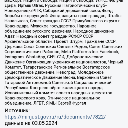
Башкорт, Нация и свобода, Нация и свобода, W.H.С., Фалунь
Дафа, Иртыш Ultras, Русский Патриотический клуб-
Новокузнецк/РПК, Сибирский державный союз, Фонд
борьбы с коррупцией, Фонд защиты прав граждан, Штабы
Навального, Совет граждан СССР Прикубанского округа г.
Краснодара, Мужское государство, Народное
объединение русского движения, Народное движение
Адат, Народный совет граждан РСФСР СССР
Архангельской области, Проект Штурм, Граждане СССР,
Держава Союз Советских Светлых Родов, Совет Советских
Социалистических Районов, Meta Platforms Inc, Facebook,
Instagram, WhatsApp, СИЧ-С14, Добровольческое
Движение Организации украинских националистов, Черный
Комитет, Татарстанское Региональное Всетатарское
общественное движение, Невоград, Молодежное
Демократическое Движение Весна, Верховный Совет
Татарской Автономной Советской Социалистической
Республики, Конгресс ойрат-калмыцкого народа,
Исполнительный комитет совета народных депутатов
Красноярского края, Этническое национальное
объединение, ЛГБТ, Я.МЫ Сергей Фургал
Источник:
https://minjust.gov.ru/ru/documents/7822/
данные на
03.05.2024