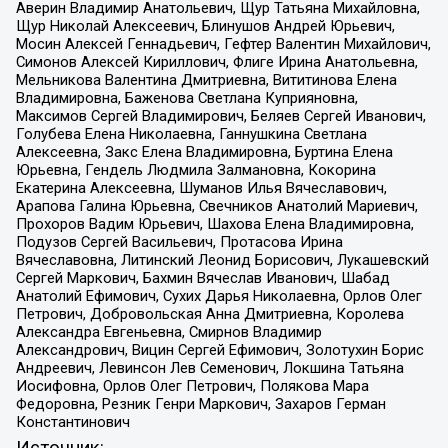
Аверин Владимир Анатольевич, Щур Татьяна Михайловна,
Щур Николай Алексеевич, Блинушов Андрей Юрьевич,
Мосин Алексей Геннадьевич, Гефтер Валентин Михайлович,
Симонов Алексей Кириллович, Флиге Ирина Анатольевна,
Мельникова Валентина Дмитриевна, Вититинова Елена
Владимировна, Баженова Светлана Куприяновна,
Максимов Сергей Владимирович, Беляев Сергей Иванович,
Голубева Елена Николаевна, Ганнушкина Светлана
Алексеевна, Закс Елена Владимировна, Буртина Елена
Юрьевна, Гендель Людмила Залмановна, Кокорина
Екатерина Алексеевна, Шуманов Илья Вячеславович,
Арапова Галина Юрьевна, Свечников Анатолий Мариевич,
Прохоров Вадим Юрьевич, Шахова Елена Владимировна,
Подузов Сергей Васильевич, Протасова Ирина
Вячеславовна, Литинский Леонид Борисович, Лукашевский
Сергей Маркович, Бахмин Вячеслав Иванович, Шабад
Анатолий Ефимович, Сухих Дарья Николаевна, Орлов Олег
Петрович, Добровольская Анна Дмитриевна, Королева
Александра Евгеньевна, Смирнов Владимир
Александрович, Вицин Сергей Ефимович, Золотухин Борис
Андреевич, Левинсон Лев Семенович, Локшина Татьяна
Иосифовна, Орлов Олег Петрович, Полякова Мара
Федоровна, Резник Генри Маркович, Захаров Герман
Константинович
Источник: