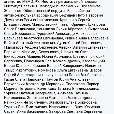
агентство МЕМО. РУ, Институт региональной прессы,
Институт Развития Свободы Информации, Экозащита!-
Женсовет, Общественный вердикт, Евразийская
антимонопольная ассоциация, Бедушев Петр Петрович,
Дзугкоева Регина Николаевна, Кривенко Сергей
Владимирович, Милославский Павел Юрьевич, Шнырова
Ольга Вадимовна, Чанышева Лилия Айратовна, Сидорович
Ольга Борисовна, Туровский Александр Алексеевич,
Васильева Анастасия Евгеньевна, Ривина Анна Валерьевна,
Бойко Анатолий Николаевич, Дугин Сергей Георгиевич,
Пивоваров Андрей Сергеевич, Аверин Виталий Евгеньевич,
Барахоев Магомед Бекханович, Шарипков Олег
Викторович, Мошель Ирина Ароновна, Шведов Григорий
Сергеевич, Пономарев Лев Александрович, Каргалицкий
Борис Юльевич, Созаев Валерий Валерьевич, Исламов
Тимур Рифгатович, Романова Ольга Евгеньевна, Щаров
Сергей Алексадрович, Цирульников Борис Альбертович,
Гасан Ольга Павловна, Паутов Юрий Анатольевич,
Верховский Александр Маркович, Пислакова-Паркер
Марина Петровна, Кочеткова Татьяна Владимировна,
Чуркина Наталья Валерьевна, Акимова Татьяна
Николаевна, Золотарева Екатерина Александровна,
Рачинский Ян Збигневич, Жемкова Елена Борисовна,
Гудков Лев Дмитриевич, Илларионова Юлия Юрьевна,
Саранг Анна Васильевна, Захарова Светлана Сергеевна,