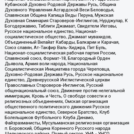
Кубанской Духовно Родовой Державы Русь, Община
Духовного Управления Асгардской Веси Беловодья,
Славянская Община Капища Веды Перуна, Мужская
Духовная Семинария Староверов-Инглингов, Нурджулар, К
Богодержавию, Таблиги Джамаат, Свидетели Иеговы,
Русское национальное единство, Национал-
социалистическое общество, Джамаат мувахидов,
Объединенный Вилайат Кабарды, Балкарии и Карачая,
Союз славян, Ат-Такфир Валь-Хиджра, Пит Буль,
Национал-социалистическая рабочая партия России,
Славянский союз, Формат-18, Благородный Орден
Дьявола, Армия воли народа, Национальная
Социалистическая Инициатива города Череповца,
Духовно-Родовая Держава Русь, Русское национальное
единство, Древнерусской Инглистической церкви
Православных Староверов-Инглингов, Русский
общенациональный союз, Движение против нелегальной
иммиграции, Кровь и Честь, О свободе совести и о
религиозных объединениях, Омская организация
общественного политического движения Русское
национальное единство, Северное Братство, Клуб
Болельщиков Футбольного Клуба Динамо,
Файзрахманисты, Мусульманская религиозная организация
п. Боровский, Община Коренного Русского народа
Щелковского района, Правый сектор, УНА - УНСО,