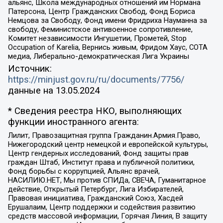
альянс, Школа международных отношений им Нормана
Патерсона, Центр Гражданских Свобод, Фонд Бориса
Немцова за Свободу, Фонд имени Фридриха Науманна за
свободу, Феминистское антивоенное сопротивление,
Комитет независимости Ингушетии, Прометей, Stop
Occupation of Karelia, Вернись живым, Фридом Хаус, СОТА
медиа, Либерально-демократическая Лига Украины
Источник:
https://minjust.gov.ru/ru/documents/7756/
данные на
13.05.2024
* Сведения реестра НКО, выполняющих
функции иностранного агента:
Лилит, Правозащитная группа Гражданин.Армия.Право,
Нижегородский центр немецкой и европейской культуры,
Центр гендерных исследований, Фонд защиты прав
граждан Штаб, Институт права и публичной политики,
Фонд борьбы с коррупцией, Альянс врачей,
НАСИЛИЮ.НЕТ, Мы против СПИДа, СВЕЧА, Гуманитарное
действие, Открытый Петербург, Лига Избирателей,
Правовая инициатива, Гражданский Союз, Хасдей
Ерушалаим, Центр поддержки и содействия развитию
средств массовой информации, Горячая Линия, В защиту