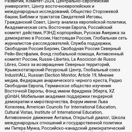
Развития, Комитет-2024, Центрально-Европейский
университет, Центр восточноевропейских и
международных исследований, Общество Сторожевой
башни, Библии и трактатов Свидетелей Иеговы,
Гражданский Совет, Центр анализа европейской политики,
Академическая сеть Восточная Европа, Российский
комитет действия, РЭНД корпорейшн, Русская Америка за
демократию в России, Настоящая Россия, Глобальная сеть
журналистов-расследователей, Служба поддержки,
Свободная Россия Берлин, Свободная Россия Северный
Рейн-Вестфалия, Фонд глобальной помощи, Антивоенный
комитет России, Russie-Libertes, La Asocicion de Rusos
Libres, Союз за возвращение Северных территорий,
Крымскотатарский Ресурсный Центр, Глобальный союз
IndustriALL, Russian Election Monitor, Article 19, Мнение
медиа, Федерация анархического черного креста, Радио
Свободная Европа, Германское общество изучения
Восточной Европы, Фонд имени Фридриха Эберта, XZ
gGmbH, Мобильная академия поддержки гендерной
демократии и миротворчества, Форум имени Льва
Копелева, American Councils for International Education,
Cultural Vistas, Institute of International Education,
Антивоенное движение Антальи, Открытый диалог, Школа
международных отношений и государственной политики
им Питера Мунка, Российско-канадский демократический