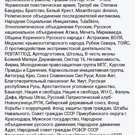
Украинская повстанческая армия, Тризуб им. Степана
Бандеры, Братство, Белый Крест, Misanthropic division,
Религиозное объединение последователей инглиизма,
Народная Социальная Инициатива, TulaSkins,
Этнополитическое объединение Русские, Русское
национальное объединение Атака, Мечеть Мирмамеда,
Община Коренного Русского народа г. Астрахани, ВОЛЯ,
Меджлис крымскотатарского народа, Рубеж Севера, ТОЙС,
О противодействии экстремистской деятельности,
РЕВТАТПОД, Артподготовка, Штольц, В честь иконы
Божией Матери Державная, Сектор 16, Независимость,
Фирма, Молодежная правозащитная группа МПГ, Курсом
Правды и Единения, Каракольская инициативная группа,
Автоград Крю, Союз Славянских Сил Руси, Алля-Аят,
Благотворительный пансионат Ак Умут, Русская
республика Русь, Арестантское уголовное единство,
Башкорт, Нация и свобода, Нация и свобода, W.H.С., Фалунь
Дафа, Иртыш Ultras, Русский Патриотический клуб-
Новокузнецк/РПК, Сибирский державный союз, Фонд
борьбы с коррупцией, Фонд защиты прав граждан, Штабы
Навального, Совет граждан СССР Прикубанского округа г.
Краснодара, Мужское государство, Народное
объединение русского движения, Народное движение
Адат, Народный совет граждан РСФСР СССР