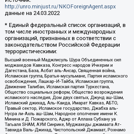
http://unro.minjust.ru/NKOForeignAgent.aspx
данные на
24.03.2022
* Единый федеральный список организаций, в
том числе иностранных и международных
организаций, признанных в соответствии с
законодательством Российской Федерации
террористическими:
Высший военный Маджлисуль Шура Объединенных сил
моджахедов Кавказа, Конгресс народов Ичкерии и
Дагестана, База, Асбат аль-Ансар, Священная война,
Исламская группа, Братья-мусульмане, Партия исламского
освобождения, Лашкар-И-Тайба, Исламская группа,
Движение Талибан, Исламская партия Туркестана,
Общество социальных реформ, Общество возрождения
исламского наследия, Дом двух святых, Джунд аш-Шам,
Исламский джихад, Аль-Каида, Имарат Кавказ, АБТО,
Правый сектор, Исламское государство, Джабха аль-
Нусра ли-Ахль аш-Шам, Народное ополчение имени К.
Минина и Д. Пожарского, Аджр от Аллаха Субхану уа
Тагьаля SHAM, АУМ Синрике, Муджахеды джамаата Ат-
Тавхида Валь-Джихад, Чистопольский Джамаат, Рохнамо