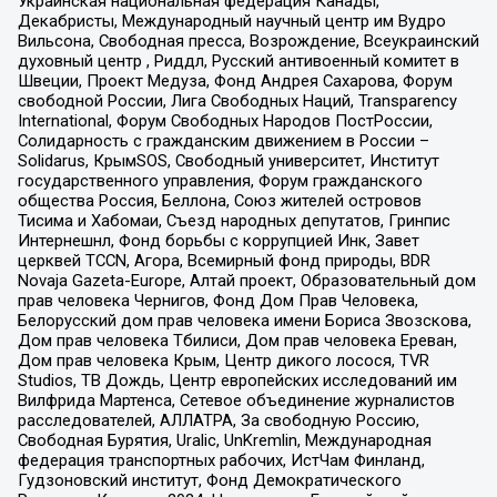
Украинская национальная федерация Канады,
Декабристы, Международный научный центр им Вудро
Вильсона, Свободная пресса, Возрождение, Всеукраинский
духовный центр , Риддл, Русский антивоенный комитет в
Швеции, Проект Медуза, Фонд Андрея Сахарова, Форум
свободной России, Лига Свободных Наций, Transparеncy
International, Форум Свободных Народов ПостРоссии,
Солидарность с гражданским движением в России –
Solidarus, КрымSOS, Свободный университет, Институт
государственного управления, Форум гражданского
общества Россия, Беллона, Союз жителей островов
Тисима и Хабомаи, Съезд народных депутатов, Гринпис
Интернешнл, Фонд борьбы с коррупцией Инк, Завет
церквей TCCN, Агора, Всемирный фонд природы, BDR
Novaja Gazeta-Europe, Алтай проект, Образовательный дом
прав человека Чернигов, Фонд Дом Прав Человека,
Белорусский дом прав человека имени Бориса Звозскова,
Дом прав человека Тбилиси, Дом прав человека Ереван,
Дом прав человека Крым, Центр дикого лосося, TVR
Studios, ТВ Дождь, Центр европейских исследований им
Вилфрида Мартенса, Сетевое объединение журналистов
расследователей, АЛЛАТРА, За свободную Россию,
Свободная Бурятия, Uralic, UnKremlin, Международная
федерация транспортных рабочих, ИстЧам Финланд,
Гудзоновский институт, Фонд Демократического