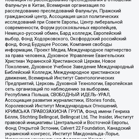
Фалуньгун в Китае, Всемирная организация по
расследованию преследований Фалуньгун, Пражский
гражданский центр, Ассоциация школ политических
исследований при Совете Европы, Центр либеральной
современности, Форум русскоязычных европейцев,
Немецко-русский обмен, Бард колледж, Европейский
выбор, Фонд Ходорковского, Оксфордский российский
фонд, Фонд Будущее России, Компания свободы
информации, Проект Медиа, Международное партнерство
за права человека, Духовное Управление Евангельских
Христиан Украинской Христианской Церкви, Новое
Поколение, Духовное Учебное Заведение Международный
Библейский Колледж, Международное христианское
движение, Всемирный Институт Саентологических
Предприятий, Церковь Духовной Технологии, Европейская
сеть организаций по наблюдению за выборами,
Республика Польша, СВОБОДНЫЙ ИДЕЛЬ-УРАЛ,
Ассоциация развития журналистики, IStories fonds,
Королевский Институт Международных Отношений,
КРИМСЬКА ПРАВОЗАХИСНА ГРУПА, Фонд имени Генриха
Бёлля, Stichting Bellingcat, Bellingcat Ltd, The Insider, Институт
правовой инициативы Центральной и Восточной Европы,
Фонд Открытой Эстонии, Calvert 22 Foundation, Канадский
украинский конгресс, Институт Макдональда-Лорье,