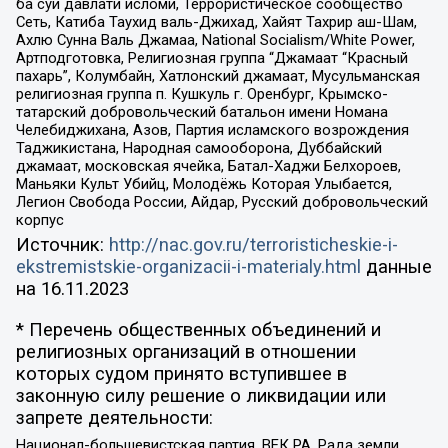
ба суи давлати исломи, Террористическое сообщество
Сеть, Катиба Таухид валь-Джихад, Хайят Тахрир аш-Шам,
Ахлю Сунна Валь Джамаа, National Socialism/White Power,
Артподготовка, Религиозная группа “Джамаат “Красный
пахарь”, Колумбайн, Хатлонский джамаат, Мусульманская
религиозная группа п. Кушкуль г. Оренбург, Крымско-
татарский добровольческий батальон имени Номана
Челебиджихана, Азов, Партия исламского возрождения
Таджикистана, Народная самооборона, Дуббайский
джамаат, московская ячейка, Батал-Хаджи Белхороев,
Маньяки Культ Убийц, Молодёжь Которая Улыбается,
Легион Свобода России, Айдар, Русский добровольческий
корпус
Источник:
http://nac.gov.ru/terroristicheskie-i-
ekstremistskie-organizacii-i-materialy.html
данные
на
16.11.2023
* Перечень общественных объединений и
религиозных организаций в отношении
которых судом принято вступившее в
законную силу решение о ликвидации или
запрете деятельности:
Национал-большевистская партия, ВЕК РА, Рада земли