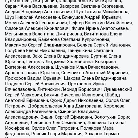
Гудков Лев Дмитриевич, Илларионова Юлия Юрьевна,
Саранг Анна Васильевна, Захарова Светлана Сергеевна,
Аверин Владимир Анатольевич, Щур Татьяна Михайловна,
Щур Николай Алексеевич, Блинушов Андрей Юрьевич,
Мосин Алексей Геннадьевич, Гефтер Валентин Михайлович,
Симонов Алексей Кириллович, Флиге Ирина Анатольевна,
Мельникова Валентина Дмитриевна, Вититинова Елена
Владимировна, Баженова Светлана Куприяновна,
Максимов Сергей Владимирович, Беляев Сергей Иванович,
Голубева Елена Николаевна, Ганнушкина Светлана
Алексеевна, Закс Елена Владимировна, Буртина Елена
Юрьевна, Гендель Людмила Залмановна, Кокорина
Екатерина Алексеевна, Шуманов Илья Вячеславович,
Арапова Галина Юрьевна, Свечников Анатолий Мариевич,
Прохоров Вадим Юрьевич, Шахова Елена Владимировна,
Подузов Сергей Васильевич, Протасова Ирина
Вячеславовна, Литинский Леонид Борисович, Лукашевский
Сергей Маркович, Бахмин Вячеслав Иванович, Шабад
Анатолий Ефимович, Сухих Дарья Николаевна, Орлов Олег
Петрович, Добровольская Анна Дмитриевна, Королева
Александра Евгеньевна, Смирнов Владимир
Александрович, Вицин Сергей Ефимович, Золотухин Борис
Андреевич, Левинсон Лев Семенович, Локшина Татьяна
Иосифовна, Орлов Олег Петрович, Полякова Мара
Федоровна, Резник Генри Маркович, Захаров Герман