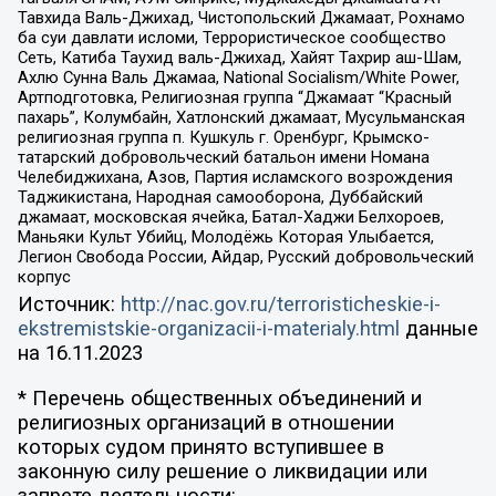
Тавхида Валь-Джихад, Чистопольский Джамаат, Рохнамо
ба суи давлати исломи, Террористическое сообщество
Сеть, Катиба Таухид валь-Джихад, Хайят Тахрир аш-Шам,
Ахлю Сунна Валь Джамаа, National Socialism/White Power,
Артподготовка, Религиозная группа “Джамаат “Красный
пахарь”, Колумбайн, Хатлонский джамаат, Мусульманская
религиозная группа п. Кушкуль г. Оренбург, Крымско-
татарский добровольческий батальон имени Номана
Челебиджихана, Азов, Партия исламского возрождения
Таджикистана, Народная самооборона, Дуббайский
джамаат, московская ячейка, Батал-Хаджи Белхороев,
Маньяки Культ Убийц, Молодёжь Которая Улыбается,
Легион Свобода России, Айдар, Русский добровольческий
корпус
Источник:
http://nac.gov.ru/terroristicheskie-i-
ekstremistskie-organizacii-i-materialy.html
данные
на
16.11.2023
* Перечень общественных объединений и
религиозных организаций в отношении
которых судом принято вступившее в
законную силу решение о ликвидации или
запрете деятельности: