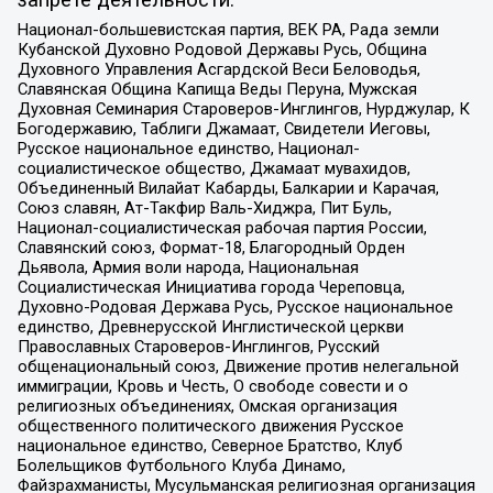
Национал-большевистская партия, ВЕК РА, Рада земли
Кубанской Духовно Родовой Державы Русь, Община
Духовного Управления Асгардской Веси Беловодья,
Славянская Община Капища Веды Перуна, Мужская
Духовная Семинария Староверов-Инглингов, Нурджулар, К
Богодержавию, Таблиги Джамаат, Свидетели Иеговы,
Русское национальное единство, Национал-
социалистическое общество, Джамаат мувахидов,
Объединенный Вилайат Кабарды, Балкарии и Карачая,
Союз славян, Ат-Такфир Валь-Хиджра, Пит Буль,
Национал-социалистическая рабочая партия России,
Славянский союз, Формат-18, Благородный Орден
Дьявола, Армия воли народа, Национальная
Социалистическая Инициатива города Череповца,
Духовно-Родовая Держава Русь, Русское национальное
единство, Древнерусской Инглистической церкви
Православных Староверов-Инглингов, Русский
общенациональный союз, Движение против нелегальной
иммиграции, Кровь и Честь, О свободе совести и о
религиозных объединениях, Омская организация
общественного политического движения Русское
национальное единство, Северное Братство, Клуб
Болельщиков Футбольного Клуба Динамо,
Файзрахманисты, Мусульманская религиозная организация