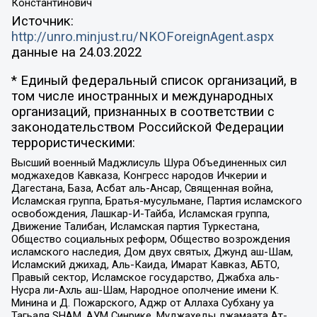
Константинович
Источник:
http://unro.minjust.ru/NKOForeignAgent.aspx
данные на
24.03.2022
* Единый федеральный список организаций, в
том числе иностранных и международных
организаций, признанных в соответствии с
законодательством Российской Федерации
террористическими:
Высший военный Маджлисуль Шура Объединенных сил
моджахедов Кавказа, Конгресс народов Ичкерии и
Дагестана, База, Асбат аль-Ансар, Священная война,
Исламская группа, Братья-мусульмане, Партия исламского
освобождения, Лашкар-И-Тайба, Исламская группа,
Движение Талибан, Исламская партия Туркестана,
Общество социальных реформ, Общество возрождения
исламского наследия, Дом двух святых, Джунд аш-Шам,
Исламский джихад, Аль-Каида, Имарат Кавказ, АБТО,
Правый сектор, Исламское государство, Джабха аль-
Нусра ли-Ахль аш-Шам, Народное ополчение имени К.
Минина и Д. Пожарского, Аджр от Аллаха Субхану уа
Тагьаля SHAM, АУМ Синрике, Муджахеды джамаата Ат-