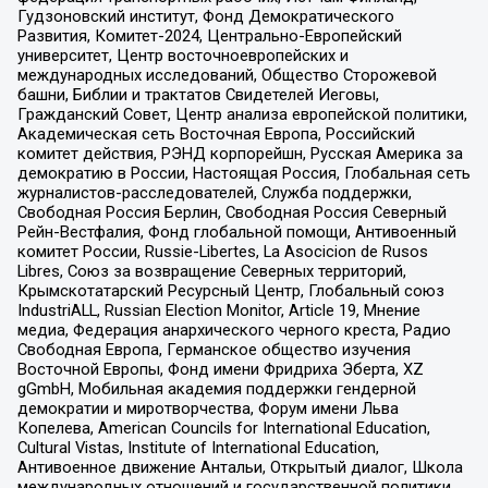
Гудзоновский институт, Фонд Демократического
Развития, Комитет-2024, Центрально-Европейский
университет, Центр восточноевропейских и
международных исследований, Общество Сторожевой
башни, Библии и трактатов Свидетелей Иеговы,
Гражданский Совет, Центр анализа европейской политики,
Академическая сеть Восточная Европа, Российский
комитет действия, РЭНД корпорейшн, Русская Америка за
демократию в России, Настоящая Россия, Глобальная сеть
журналистов-расследователей, Служба поддержки,
Свободная Россия Берлин, Свободная Россия Северный
Рейн-Вестфалия, Фонд глобальной помощи, Антивоенный
комитет России, Russie-Libertes, La Asocicion de Rusos
Libres, Союз за возвращение Северных территорий,
Крымскотатарский Ресурсный Центр, Глобальный союз
IndustriALL, Russian Election Monitor, Article 19, Мнение
медиа, Федерация анархического черного креста, Радио
Свободная Европа, Германское общество изучения
Восточной Европы, Фонд имени Фридриха Эберта, XZ
gGmbH, Мобильная академия поддержки гендерной
демократии и миротворчества, Форум имени Льва
Копелева, American Councils for International Education,
Cultural Vistas, Institute of International Education,
Антивоенное движение Антальи, Открытый диалог, Школа
международных отношений и государственной политики