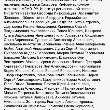
Человек и Закон, Общественная комиссия по сохранению
наследия академика Сахарова, Информационное
агентство МЕМО. РУ, Институт региональной прессы,
Институт Развития Свободы Информации, Экозащита!-
Женсовет, Общественный вердикт, Евразийская
антимонопольная ассоциация, Бедушев Петр Петрович,
Дзугкоева Регина Николаевна, Кривенко Сергей
Владимирович, Милославский Павел Юрьевич, Шнырова
Ольга Вадимовна, Чанышева Лилия Айратовна, Сидорович
Ольга Борисовна, Туровский Александр Алексеевич,
Васильева Анастасия Евгеньевна, Ривина Анна Валерьевна,
Бойко Анатолий Николаевич, Дугин Сергей Георгиевич,
Пивоваров Андрей Сергеевич, Аверин Виталий Евгеньевич,
Барахоев Магомед Бекханович, Шарипков Олег
Викторович, Мошель Ирина Ароновна, Шведов Григорий
Сергеевич, Пономарев Лев Александрович, Каргалицкий
Борис Юльевич, Созаев Валерий Валерьевич, Исламов
Тимур Рифгатович, Романова Ольга Евгеньевна, Щаров
Сергей Алексадрович, Цирульников Борис Альбертович,
Гасан Ольга Павловна, Паутов Юрий Анатольевич,
Верховский Александр Маркович, Пислакова-Паркер
Марина Петровна, Кочеткова Татьяна Владимировна,
Чуркина Наталья Валерьевна, Акимова Татьяна
Николаевна, Золотарева Екатерина Александровна,
Рачинский Ян Збигневич, Жемкова Елена Борисовна,