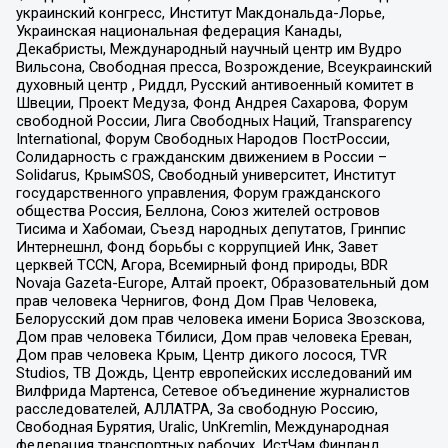
украинский конгресс, Институт Макдональда-Лорье,
Украинская национальная федерация Канады,
Декабристы, Международный научный центр им Вудро
Вильсона, Свободная пресса, Возрождение, Всеукраинский
духовный центр , Риддл, Русский антивоенный комитет в
Швеции, Проект Медуза, Фонд Андрея Сахарова, Форум
свободной России, Лига Свободных Наций, Transparеncy
International, Форум Свободных Народов ПостРоссии,
Солидарность с гражданским движением в России –
Solidarus, КрымSOS, Свободный университет, Институт
государственного управления, Форум гражданского
общества Россия, Беллона, Союз жителей островов
Тисима и Хабомаи, Съезд народных депутатов, Гринпис
Интернешнл, Фонд борьбы с коррупцией Инк, Завет
церквей TCCN, Агора, Всемирный фонд природы, BDR
Novaja Gazeta-Europe, Алтай проект, Образовательный дом
прав человека Чернигов, Фонд Дом Прав Человека,
Белорусский дом прав человека имени Бориса Звозскова,
Дом прав человека Тбилиси, Дом прав человека Ереван,
Дом прав человека Крым, Центр дикого лосося, TVR
Studios, ТВ Дождь, Центр европейских исследований им
Вилфрида Мартенса, Сетевое объединение журналистов
расследователей, АЛЛАТРА, За свободную Россию,
Свободная Бурятия, Uralic, UnKremlin, Международная
федерация транспортных рабочих, ИстЧам Финланд,