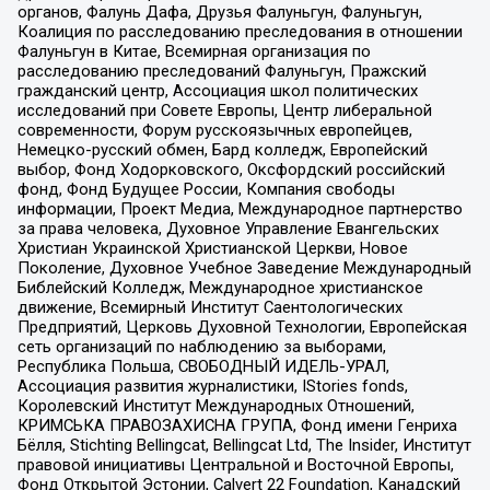
органов, Фалунь Дафа, Друзья Фалуньгун, Фалуньгун,
Коалиция по расследованию преследования в отношении
Фалуньгун в Китае, Всемирная организация по
расследованию преследований Фалуньгун, Пражский
гражданский центр, Ассоциация школ политических
исследований при Совете Европы, Центр либеральной
современности, Форум русскоязычных европейцев,
Немецко-русский обмен, Бард колледж, Европейский
выбор, Фонд Ходорковского, Оксфордский российский
фонд, Фонд Будущее России, Компания свободы
информации, Проект Медиа, Международное партнерство
за права человека, Духовное Управление Евангельских
Христиан Украинской Христианской Церкви, Новое
Поколение, Духовное Учебное Заведение Международный
Библейский Колледж, Международное христианское
движение, Всемирный Институт Саентологических
Предприятий, Церковь Духовной Технологии, Европейская
сеть организаций по наблюдению за выборами,
Республика Польша, СВОБОДНЫЙ ИДЕЛЬ-УРАЛ,
Ассоциация развития журналистики, IStories fonds,
Королевский Институт Международных Отношений,
КРИМСЬКА ПРАВОЗАХИСНА ГРУПА, Фонд имени Генриха
Бёлля, Stichting Bellingcat, Bellingcat Ltd, The Insider, Институт
правовой инициативы Центральной и Восточной Европы,
Фонд Открытой Эстонии, Calvert 22 Foundation, Канадский