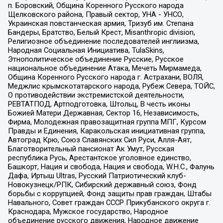
п. Боровский, Община Коренного Русского народа
Щелковского района, Правый сектор, УНА - УНСО,
Украинская повстанческая армия, Тризуб им. Степана
Бандеры, Братство, Белый Крест, Misanthropic division,
Религиозное объединение последователей инглиизма,
Народная Социальная Инициатива, TulaSkins,
Этнополитическое объединение Русские, Русское
национальное объединение Атака, Мечеть Мирмамеда,
Община Коренного Русского народа г. Астрахани, ВОЛЯ,
Меджлис крымскотатарского народа, Рубеж Севера, ТОЙС,
О противодействии экстремистской деятельности,
РЕВТАТПОД, Артподготовка, Штольц, В честь иконы
Божией Матери Державная, Сектор 16, Независимость,
Фирма, Молодежная правозащитная группа МПГ, Курсом
Правды и Единения, Каракольская инициативная группа,
Автоград Крю, Союз Славянских Сил Руси, Алля-Аят,
Благотворительный пансионат Ак Умут, Русская
республика Русь, Арестантское уголовное единство,
Башкорт, Нация и свобода, Нация и свобода, W.H.С., Фалунь
Дафа, Иртыш Ultras, Русский Патриотический клуб-
Новокузнецк/РПК, Сибирский державный союз, Фонд
борьбы с коррупцией, Фонд защиты прав граждан, Штабы
Навального, Совет граждан СССР Прикубанского округа г.
Краснодара, Мужское государство, Народное
объединение русского движения, Народное движение