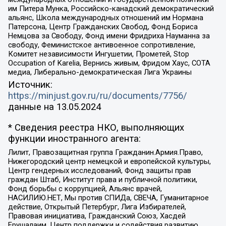
им Питера Мунка, Российско-канадский демократический
альянс, Школа международных отношений им Нормана
Патерсона, Центр Гражданских Свобод, Фонд Бориса
Немцова за Свободу, Фонд имени Фридриха Науманна за
свободу, Феминистское антивоенное сопротивление,
Комитет независимости Ингушетии, Прометей, Stop
Occupation of Karelia, Вернись живым, Фридом Хаус, СОТА
медиа, Либерально-демократическая Лига Украины
Источник:
https://minjust.gov.ru/ru/documents/7756/
данные на
13.05.2024
* Сведения реестра НКО, выполняющих
функции иностранного агента:
Лилит, Правозащитная группа Гражданин.Армия.Право,
Нижегородский центр немецкой и европейской культуры,
Центр гендерных исследований, Фонд защиты прав
граждан Штаб, Институт права и публичной политики,
Фонд борьбы с коррупцией, Альянс врачей,
НАСИЛИЮ.НЕТ, Мы против СПИДа, СВЕЧА, Гуманитарное
действие, Открытый Петербург, Лига Избирателей,
Правовая инициатива, Гражданский Союз, Хасдей
Ерушалаим, Центр поддержки и содействия развитию