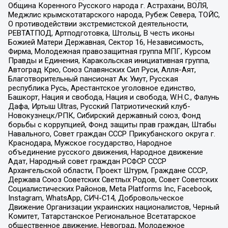
Община Коренного Русского народа г. Астрахани, ВОЛЯ,
Меджлис крымскотатарского народа, Рубеж Севера, ТОЙС,
О противодействии экстремистской деятельности,
РЕВТАТПОД, Артподготовка, Штольц, В честь иконы
Божией Матери Державная, Сектор 16, Независимость,
Фирма, Молодежная правозащитная группа МПГ, Курсом
Правды и Единения, Каракольская инициативная группа,
Автоград Крю, Союз Славянских Сил Руси, Алля-Аят,
Благотворительный пансионат Ак Умут, Русская
республика Русь, Арестантское уголовное единство,
Башкорт, Нация и свобода, Нация и свобода, W.H.С., Фалунь
Дафа, Иртыш Ultras, Русский Патриотический клуб-
Новокузнецк/РПК, Сибирский державный союз, Фонд
борьбы с коррупцией, Фонд защиты прав граждан, Штабы
Навального, Совет граждан СССР Прикубанского округа г.
Краснодара, Мужское государство, Народное
объединение русского движения, Народное движение
Адат, Народный совет граждан РСФСР СССР
Архангельской области, Проект Штурм, Граждане СССР,
Держава Союз Советских Светлых Родов, Совет Советских
Социалистических Районов, Meta Platforms Inc, Facebook,
Instagram, WhatsApp, СИЧ-С14, Добровольческое
Движение Организации украинских националистов, Черный
Комитет, Татарстанское Региональное Всетатарское
общественное движение, Невоград, Молодежное