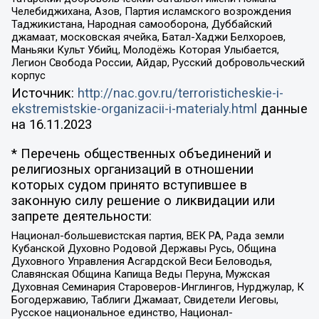
Челебиджихана, Азов, Партия исламского возрождения
Таджикистана, Народная самооборона, Дуббайский
джамаат, московская ячейка, Батал-Хаджи Белхороев,
Маньяки Культ Убийц, Молодёжь Которая Улыбается,
Легион Свобода России, Айдар, Русский добровольческий
корпус
Источник:
http://nac.gov.ru/terroristicheskie-i-
ekstremistskie-organizacii-i-materialy.html
данные
на
16.11.2023
* Перечень общественных объединений и
религиозных организаций в отношении
которых судом принято вступившее в
законную силу решение о ликвидации или
запрете деятельности:
Национал-большевистская партия, ВЕК РА, Рада земли
Кубанской Духовно Родовой Державы Русь, Община
Духовного Управления Асгардской Веси Беловодья,
Славянская Община Капища Веды Перуна, Мужская
Духовная Семинария Староверов-Инглингов, Нурджулар, К
Богодержавию, Таблиги Джамаат, Свидетели Иеговы,
Русское национальное единство, Национал-