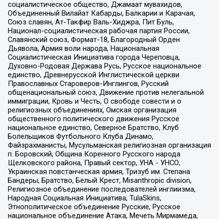
социалистическое общество, Джамаат мувахидов,
Объединенный Вилайат Кабарды, Балкарии и Карачая,
Союз славян, Ат-Такфир Валь-Хиджра, Пит Буль,
Национал-социалистическая рабочая партия России,
Славянский союз, Формат-18, Благородный Орден
Дьявола, Армия воли народа, Национальная
Социалистическая Инициатива города Череповца,
Духовно-Родовая Держава Русь, Русское национальное
единство, Древнерусской Инглистической церкви
Православных Староверов-Инглингов, Русский
общенациональный союз, Движение против нелегальной
иммиграции, Кровь и Честь, О свободе совести и о
религиозных объединениях, Омская организация
общественного политического движения Русское
национальное единство, Северное Братство, Клуб
Болельщиков Футбольного Клуба Динамо,
Файзрахманисты, Мусульманская религиозная организация
п. Боровский, Община Коренного Русского народа
Щелковского района, Правый сектор, УНА - УНСО,
Украинская повстанческая армия, Тризуб им. Степана
Бандеры, Братство, Белый Крест, Misanthropic division,
Религиозное объединение последователей инглиизма,
Народная Социальная Инициатива, TulaSkins,
Этнополитическое объединение Русские, Русское
национальное объединение Атака, Мечеть Мирмамеда,