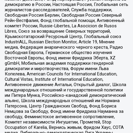
демократию в России, Настоящая Россия, Глобальная сеть
журналистов-расследователей, Служба поддержки,
Свободная Россия Берлин, Свободная Россия Северный
Рейн-Вестфалия, Фонд глобальной помощи, Антивоенный
комитет России, Russie-Libertes, La Asocicion de Rusos
Libres, Союз за возвращение Северных территорий,
Крымскотатарский Ресурсный Центр, Глобальный союз
IndustriALL, Russian Election Monitor, Article 19, Мнение
медиа, Федерация анархического черного креста, Радио
Свободная Европа, Германское общество изучения
Восточной Европы, Фонд имени Фридриха Эберта, XZ
gGmbH, Мобильная академия поддержки гендерной
демократии и миротворчества, Форум имени Льва
Копелева, American Councils for International Education,
Cultural Vistas, Institute of International Education,
Антивоенное движение Антальи, Открытый диалог, Школа
международных отношений и государственной политики
им Питера Мунка, Российско-канадский демократический
альянс, Школа международных отношений им Нормана
Патерсона, Центр Гражданских Свобод, Фонд Бориса
Немцова за Свободу, Фонд имени Фридриха Науманна за
свободу, Феминистское антивоенное сопротивление,
Комитет независимости Ингушетии, Прометей, Stop
Occupation of Karelia, Вернись живым, Фридом Хаус, СОТА
медиа, Либерально-демократическая Лига Украины