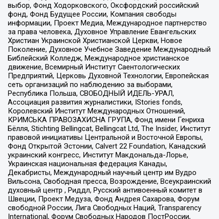
выбор, Фонд Ходорковского, Оксфордский российский
фонд, Фонд Будущее России, Компания свободы
информации, Проект Медиа, Международное партнерство
за права человека, Духовное Управление Евангельских
Христиан Украинской Христианской Церкви, Новое
Поколение, Духовное Учебное Заведение Международный
Библейский Колледж, Международное христианское
движение, Всемирный Институт Саентологических
Предприятий, Церковь Духовной Технологии, Европейская
сеть организаций по наблюдению за выборами,
Республика Польша, СВОБОДНЫЙ ИДЕЛЬ-УРАЛ,
Ассоциация развития журналистики, IStories fonds,
Королевский Институт Международных Отношений,
КРИМСЬКА ПРАВОЗАХИСНА ГРУПА, Фонд имени Генриха
Бёлля, Stichting Bellingcat, Bellingcat Ltd, The Insider, Институт
правовой инициативы Центральной и Восточной Европы,
Фонд Открытой Эстонии, Calvert 22 Foundation, Канадский
украинский конгресс, Институт Макдональда-Лорье,
Украинская национальная федерация Канады,
Декабристы, Международный научный центр им Вудро
Вильсона, Свободная пресса, Возрождение, Всеукраинский
духовный центр , Риддл, Русский антивоенный комитет в
Швеции, Проект Медуза, Фонд Андрея Сахарова, Форум
свободной России, Лига Свободных Наций, Transparеncy
International, Форум Свободных Народов ПостРоссии,