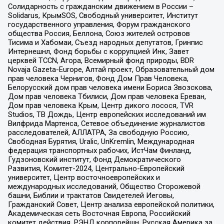
Солидарность с гражданским движением в России –
Solidarus, КрымSOS, Свободный университет, Институт
государственного управления, Форум гражданского
общества Россия, Беллона, Союз жителей островов
Тисима и Хабомаи, Съезд народных депутатов, Гринпис
Интернешнл, Фонд борьбы с коррупцией Инк, Завет
церквей TCCN, Агора, Всемирный фонд природы, BDR
Novaja Gazeta-Europe, Алтай проект, Образовательный дом
прав человека Чернигов, Фонд Дом Прав Человека,
Белорусский дом прав человека имени Бориса Звозскова,
Дом прав человека Тбилиси, Дом прав человека Ереван,
Дом прав человека Крым, Центр дикого лосося, TVR
Studios, ТВ Дождь, Центр европейских исследований им
Вилфрида Мартенса, Сетевое объединение журналистов
расследователей, АЛЛАТРА, За свободную Россию,
Свободная Бурятия, Uralic, UnKremlin, Международная
федерация транспортных рабочих, ИстЧам Финланд,
Гудзоновский институт, Фонд Демократического
Развития, Комитет-2024, Центрально-Европейский
университет, Центр восточноевропейских и
международных исследований, Общество Сторожевой
башни, Библии и трактатов Свидетелей Иеговы,
Гражданский Совет, Центр анализа европейской политики,
Академическая сеть Восточная Европа, Российский
комитет действия, РЭНД корпорейшн, Русская Америка за