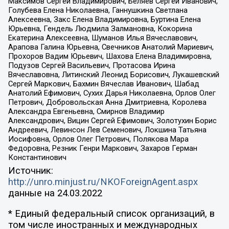
Максимов Сергей Владимирович, Беляев Сергей Иванович,
Голубева Елена Николаевна, Ганнушкина Светлана
Алексеевна, Закс Елена Владимировна, Буртина Елена
Юрьевна, Гендель Людмила Залмановна, Кокорина
Екатерина Алексеевна, Шуманов Илья Вячеславович,
Арапова Галина Юрьевна, Свечников Анатолий Мариевич,
Прохоров Вадим Юрьевич, Шахова Елена Владимировна,
Подузов Сергей Васильевич, Протасова Ирина
Вячеславовна, Литинский Леонид Борисович, Лукашевский
Сергей Маркович, Бахмин Вячеслав Иванович, Шабад
Анатолий Ефимович, Сухих Дарья Николаевна, Орлов Олег
Петрович, Добровольская Анна Дмитриевна, Королева
Александра Евгеньевна, Смирнов Владимир
Александрович, Вицин Сергей Ефимович, Золотухин Борис
Андреевич, Левинсон Лев Семенович, Локшина Татьяна
Иосифовна, Орлов Олег Петрович, Полякова Мара
Федоровна, Резник Генри Маркович, Захаров Герман
Константинович
Источник:
http://unro.minjust.ru/NKOForeignAgent.aspx
данные на
24.03.2022
* Единый федеральный список организаций, в
том числе иностранных и международных