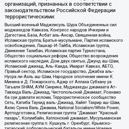
организаций, признанных в соответствии с
законодательством Российской Федерации
террористическими:
Высший военный Маджлисуль Шура Объединенных сил
моджахедов Кавказа, Конгресс народов Ичкерии и
Дагестана, База, Асбат аль-Ансар, Священная война,
Исламская группа, Братья-мусульмане, Партия исламского
освобождения, Лашкар-И-Тайба, Исламская группа,
Движение Талибан, Исламская партия Туркестана,
Общество социальных реформ, Общество возрождения
исламского наследия, Дом двух святых, Джунд аш-Шам,
Исламский джихад, Аль-Каида, Имарат Кавказ, АБТО,
Правый сектор, Исламское государство, Джабха аль-
Нусра ли-Ахль аш-Шам, Народное ополчение имени К.
Минина и Д. Пожарского, Аджр от Аллаха Субхану уа
Тагьаля SHAM, АУМ Синрике, Муджахеды джамаата Ат-
Тавхида Валь-Джихад, Чистопольский Джамаат, Рохнамо
ба суи давлати исломи, Террористическое сообщество
Сеть, Катиба Таухид валь-Джихад, Хайят Тахрир аш-Шам,
Ахлю Сунна Валь Джамаа, National Socialism/White Power,
Артподготовка, Религиозная группа “Джамаат “Красный
пахарь”, Колумбайн, Хатлонский джамаат, Мусульманская
религиозная группа п. Кушкуль г. Оренбург, Крымско-
татарский добровольческий батальон имени Номана