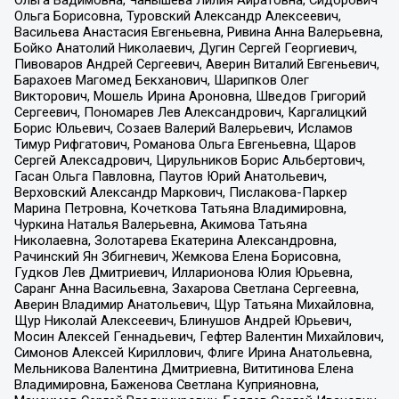
Ольга Вадимовна, Чанышева Лилия Айратовна, Сидорович
Ольга Борисовна, Туровский Александр Алексеевич,
Васильева Анастасия Евгеньевна, Ривина Анна Валерьевна,
Бойко Анатолий Николаевич, Дугин Сергей Георгиевич,
Пивоваров Андрей Сергеевич, Аверин Виталий Евгеньевич,
Барахоев Магомед Бекханович, Шарипков Олег
Викторович, Мошель Ирина Ароновна, Шведов Григорий
Сергеевич, Пономарев Лев Александрович, Каргалицкий
Борис Юльевич, Созаев Валерий Валерьевич, Исламов
Тимур Рифгатович, Романова Ольга Евгеньевна, Щаров
Сергей Алексадрович, Цирульников Борис Альбертович,
Гасан Ольга Павловна, Паутов Юрий Анатольевич,
Верховский Александр Маркович, Пислакова-Паркер
Марина Петровна, Кочеткова Татьяна Владимировна,
Чуркина Наталья Валерьевна, Акимова Татьяна
Николаевна, Золотарева Екатерина Александровна,
Рачинский Ян Збигневич, Жемкова Елена Борисовна,
Гудков Лев Дмитриевич, Илларионова Юлия Юрьевна,
Саранг Анна Васильевна, Захарова Светлана Сергеевна,
Аверин Владимир Анатольевич, Щур Татьяна Михайловна,
Щур Николай Алексеевич, Блинушов Андрей Юрьевич,
Мосин Алексей Геннадьевич, Гефтер Валентин Михайлович,
Симонов Алексей Кириллович, Флиге Ирина Анатольевна,
Мельникова Валентина Дмитриевна, Вититинова Елена
Владимировна, Баженова Светлана Куприяновна,