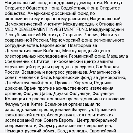
Национальный фонд в поддержку демократии, Институт
Открытое Общество Фонд Содействия, Фонд Открытое
общество, Американо-российский фонд по
экономическому и правовому развитию, Национальный
Демократический Институт Международных Отношений,
MEDIA DEVELOPMENT INVESTMENT FUND, Международный
Республиканский Институт, Открытая Россия, Институт
современной России, Черноморский фонд регионального
сотрудничества, Европейская Платформа за
Демократические Выборы, Международный центр
электоральных исследований, Германский фонд Маршалла
Соединенных Штатов, Тихоокеанский центр защиты
окружающей среды и природных ресурсов, Свободная
Россия, Всемирный конгресс украинцев, Атлантический
совет, Человек в беде, Европейский фонд за демократию,
Джеймстаунский фонд, Прожект Хармони, Родники
дракона, Врачи против насильственного извлечения
органов, Фалунь Дафа, Друзья Фалуньгун, Фалуньгун,
Коалиция по расследованию преследования в отношении
Фалуньгун в Китае, Всемирная организация по
расследованию преследований Фалуньгун, Пражский
гражданский центр, Ассоциация школ политических
исследований при Совете Европы, Центр либеральной
современности, Форум русскоязычных европейцев,
Немецко-русский обмен, Бард колледж, Европейский