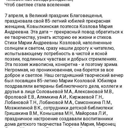
Чтоб светлее стала вселенная.
7 апреля, в Великий праздник Благовещенья,
праздновала свой 85-летний юбилей прекрасная
женщина, Ковылкинская поэтесса Козлова Мария
Андреевна. Эта дата — прекрасный повод обратиться к
ее творчеству, узнать историю ее жизни и стихов.
Стихи Марии Андреевны Козловой, наполненные
солнцем и светом, сразу нашли дорогу к читателю,
испытывающему потребность в чистой и ясной
поэзии, подлинных чувствах и добрых стремлениях.
Эта поэзия живописна, конкретна - и поэтому зрима.
Негромкая, но проникновенная, она борется за все
доброе и светлое. Наш сегодняшний творческий вечер
был посвящен 85-летию Марии Козловой. Юбиляра
поздравляли ветераны библиотечного дела, коллеги и
друзья в лице Соловьевой М.А., Алексановой М.В.,
Фроловой Е.В., Алямкина А.И., Киржаевой Г.Н.,
Лобановой Т.Н., Лобановой М.А., Самсонкина П.М.,
Мозжилиной В.К., сотрудники детской библиотеки:
Гришакина В.М., Конышева М.Н., Майорова Л.И.,
праздничное настроение создавали воспитанники
дома детского творчества Тюрева Мария, Миронец