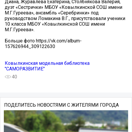
Диана, Журавлева Екатерина, Столбнякова Валерия,
дуэт «Сестрички» МБОУ «Ковылкинской СОШ имени
М.Г.Гуреева», ансамбль «Серебринки» под
руководством Ломакина В.Г., присутствовали ученики
10 класса МБОУ «Ковылкинской СОШ имени
М.Г.Гуреева».
Больше фото https://vk.com/album-
157626944_309122630
Ковылкинская модельная библиотека
"САМОРАЗВИТИЕ"
40
ПОДЕЛИТЕСЬ НОВОСТЯМИ С ЖИТЕЛЯМИ ГОРОДА