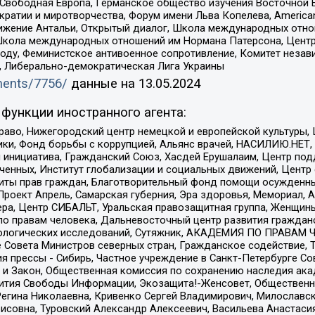
 Свободная Европа, Германское общество изучения Восточной 
и и миротворчества, Форум имени Льва Копелева, American Counci
ое движение Антальи, Открытый диалог, Школа международных отн
Школа международных отношений им Нормана Патерсона, Центр
ду, Феминистское антивоенное сопротивление, Комитет независ
а, Либерально-демократическая Лига Украины
uments/7756/
данные на
13.05.2024
функции иностранного агента:
раво, Нижегородский центр немецкой и европейской культуры,
тики, Фонд борьбы с коррупцией, Альянс врачей, НАСИЛИЮ.НЕТ,
я инициатива, Гражданский Союз, Хасдей Ерушалаим, Центр по
юченных, Институт глобализации и социальных движений, Цент
ты прав граждан, Благотворительный фонд помощи осужденным
а, Проект Апрель, Самарская губерния, Эра здоровья, Мемориал
ера, Центр СИБАЛЬТ, Уральская правозащитная группа, Женщины
по правам человека, Дальневосточный центр развития гражданс
ологических исследований, Сутяжник, АКАДЕМИЯ ПО ПРАВАМ Ч
е Совета Министров северных стран, Гражданское содействие,
я прессы - Сибирь, Частное учреждение в Санкт-Петербурге С
 и Закон, Общественная комиссия по сохранению наследия ак
звития Свободы Информации, Экозащита!-Женсовет, Общественн
Регина Николаевна, Кривенко Сергей Владимирович, Милославс
совна, Туровский Александр Алексеевич, Васильева Анастасия