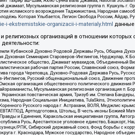
ят Тахрир аш-Шам, Ахлю Сунна Валь Джамаа, National Socialism
ий джамаат, Мусульманская религиозная группа п. Кушкуль г. 
ртия исламского возрождения Таджикистана, Народная самооб
олодёжь Которая Улыбается, Легион Свобода России, Айдар, Р
ie-i-ekstremistskie-organizacii-i-materialy.html
данные
и религиозных организаций в отношении которых 
 деятельности:
земли Кубанской Духовно Родовой Державы Русь, Община Духо
 Духовная Семинария Староверов-Инглингов, Нурджулар, К Бо
листическое общество, Джамаат мувахидов, Объединенный Вил
иалистическая рабочая партия России, Славянский союз, Форма
ива города Череповца, Духовно-Родовая Держава Русь, Русск
-Инглингов, Русский общенациональный союз, Движение против
 Омская организация общественного политического движения Р
йзрахманисты, Мусульманская религиозная организация п. Бо
краинская повстанческая армия, Тризуб им. Степана Бандеры, Бр
зма, Народная Социальная Инициатива, TulaSkins, Этнополитич
оренного Русского народа г. Астрахани, ВОЛЯ, Меджлис крымс
РЕВТАТПОД, Артподготовка, Штольц, В честь иконы Божией Мате
равды и Единения, Каракольская инициативная группа, Автогра
спублика Русь, Арестантское уголовное единство, Башкорт, Наци
окузнецк/РПК, Сибирский державный союз, Фонд борьбы с кор
округа г. Краснодара, Мужское государство, Народное объедин