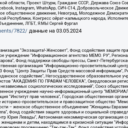
ой области, Проект Штурм, Граждане СССР, Держава Союз Сов
Facebook, Instagram, WhatsApp, СИЧ-С14, Добровольческое Движ
ское общественное движение, Невоград, Молодежное Демократ
ой Республики, Конгресс ойрат-калмыцкого народа, Исполнит
бъединение, ЛГБТ, Я.МЫ Сергей Фургал
uments/7822/
данные на
03.05.2024
Общество с ограниченной ответственностью "Радио Свободная Европа/Радио Свобода", Чешское информационное агентство "MEDIUM-ORIENT", Красноярская региональная общественная организация "Мы против СПИДа", Камалягин Денис Николаевич, Маркелов Сергей Евгеньевич, Пономарев Лев Александрович, Савицкая Людмила Алексеевна, Автономная некоммерческая организация "Центр по работе с проблемой насилия "НАСИЛИЮ.НЕТ", Межрегиональный профессиональный союз работников здравоохранения "Альянс врачей", Юридическое лицо, зарегистрированное в Латвийской Республике, SIA "Medusa Project" (регистрационный номер 40103797863, дата регистрации 10.06.2014), Некоммерческая организация "Фонд по борьбе с коррупцией", Автономная некоммерческая организация "Институт права и публичной политики", Баданин Роман Сергеевич, Гликин Максим Александрович, Железнова Мария Михайловна, Лукьянова Юлия Сергеевна, Маетная Елизавета Витальевна, Маняхин Петр Борисович, Чуракова Ольга Владимировна, Ярош Юлия Петровна, Юридическое лицо "The Insider SIA", зарегистрированное в Риге, Латвийская Республика (дата регистрации 26.06.2015), являющееся администратором доменного имени интернет-издания "The Insider SIA", https://theins.ru, Постернак Алексей Евгеньевич, Рубин Михаил Аркадьевич, Анин Роман Александрович, Юридическое лицо Istories fonds, зарегистрированное в Латвийской Республике (регистрационный номер 50008295751, дата регистрации 24.02.2020), Великовский Дмитрий Александрович, Долинина Ирина Николаевна, Мароховская Алеся Алексеевна, Шлейнов Роман Юрьевич, Шмагун Олеся Валентиновна, Общество с ограниченной ответственностью "Альтаир 2021", Общество с ограниченной ответственностью "Вега 2021", Общество с ограниченной ответственностью "Главный редактор 2021", Общество с ограниченной ответственностью "Ромашки монолит", Важенков Артем Валерьевич, Ивановская областная общественная организация "Центр гендерных исследований", Гурман Юрий Альбертович, Медиапроект "ОВД-Инфо", Егоров Владимир Владимирович, Жилинский Владимир Александрович, Общество с ограниченной ответственностью "ЗП", Иванова София Юрьевна, Карезина Инна Павловна, Кильтау Екатерина Викторовна, Петров Алексей Викторович, Пискунов Сергей Евгеньевич, Смирнов Сергей Сергеевич, Тихонов Михаил Сергеевич, Общество с ограниченной ответственностью "ЖУРНАЛИСТ-ИНОСТРАННЫЙ АГЕНТ", Арапова Галина Юрьевна, Вольтская Татьяна Анатольевна, Американская компания "Mason G.E.S. Anonymous Foundation" (США), являющаяся владельцем интернет-издания https://mnews.world/, Компания "Stichting Bellingcat", зарегистрированная в Нидерландах (дата регистрации 11.07.2018), Захаров Андрей Вячеславович, Клепиковская Екатерина Дмитриевна, Общество с ограниченной ответственностью "МЕМО", Перл Роман Александрович, Симонов Евгений Алексеевич, Соловьева Елена Анатольевна, Сотников Даниил Владимирович, Сурначева Елизавета Дмитриевна, Автономная некоммерческая организация по защите прав человека и информированию населения "Якутия – Наше Мнение", Общество с ограниченной ответственностью "Москоу диджитал медиа", с 26.01.2023 Общество с ограниченной ответственностью "Чайка Белые сады", Ветошкина Валерия Валерьевна, Заговора Максим Александрович, Межрегиональное общественное движение "Российская ЛГБТ - сеть", Оленичев Максим Владимирович, Павлов Иван Юрьевич, Скворцова Елена Сергеевна, Общество с ограниченной ответственностью "Как бы инагент", Кочетков Игорь Викторович, Общество с ограниченной ответственностью "Честные выборы", Еланчик Олег Александрович, Общество с ограниченной ответственностью "Нобелевский призыв", Гималова Регина Эмилевна, Григорьев Андрей Валерьевич, Григорьева Алина Александровна, Ассоциация по содействию защите прав призывников, альтернативнослужащих и военнослужащих "Правозащитная группа "Гражданин.Армия.Право", Хисамова Регина Фаритовна, Автономная некоммерческая организация по реализа