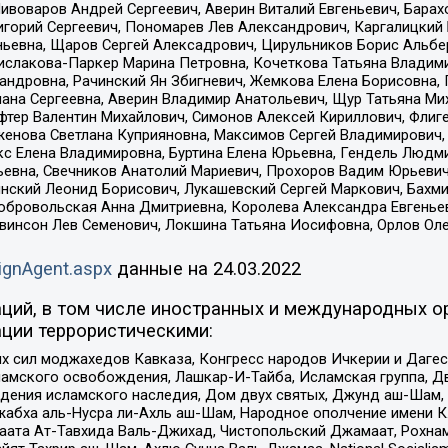
Пивоваров Андрей Сергеевич, Аверин Виталий Евгеньевич, Бара
горий Сергеевич, Пономарев Лев Александрович, Каргалицкий 
ньевна, Щаров Сергей Алексадрович, Цирульников Борис Альбер
ислакова-Паркер Марина Петровна, Кочеткова Татьяна Владими
сандровна, Рачинский Ян Збигневич, Жемкова Елена Борисовна,
лана Сергеевна, Аверин Владимир Анатольевич, Щур Татьяна М
фтер Валентин Михайлович, Симонов Алексей Кириллович, Флиг
женова Светлана Куприяновна, Максимов Сергей Владимирович, 
кс Елена Владимировна, Буртина Елена Юрьевна, Гендель Людм
евна, Свечников Анатолий Мариевич, Прохоров Вадим Юрьевич
инский Леонид Борисович, Лукашевский Сергей Маркович, Бахм
Добровольская Анна Дмитриевна, Королева Александра Евгенье
евинсон Лев Семенович, Локшина Татьяна Иосифовна, Орлов Ол
ignAgent.aspx
данные на
24.03.2022
ций, в том числе иностранных и международных ор
ции террористическими:
ил моджахедов Кавказа, Конгресс народов Ичкерии и Дагеста
ламского освобождения, Лашкар-И-Тайба, Исламская группа, Дв
ения исламского наследия, Дом двух святых, Джунд аш-Шам, 
жабха аль-Нусра ли-Ахль аш-Шам, Народное ополчение имени К.
ата Ат-Тавхида Валь-Джихад, Чистопольский Джамаат, Рохнам