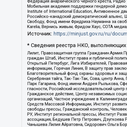
Федерация анархического черного креста, Радио
Мобильная академия поддержки гендерной демократи
Institute of International Education, Антивоенн
Российско-канадский демократический альянс, 
Свободу, Фонд имени Фридриха Науманна за свобо
Karelia, Вернись живым, Фридом Хаус, СОТА меди
Источник:
https://minjust.gov.ru/ru/doc
* Сведения реестра НКО, выполняющих 
Лилит, Правозащитная группа Гражданин.Армия.П
граждан Штаб, Институт права и публичной поли
Открытый Петербург, Лига Избирателей, Правова
информации, Горячая Линия, В защиту прав закл
Благотворительный фонд охраны здоровья и защи
Серебряная тайга, Так-Так-Так, Сова, центр Анн
Парк Гагарина, Фонд имени Андрея Рылькова, Сф
гласности, Российский исследовательский центр 
Гражданское действие, Центр независимых соци
организаций, Частное учреждение в Калининград
Средств Массовой Информации, Институт развити
свободы прессы, Гражданский контроль, Человек
РУ, Институт региональной прессы, Институт Ра
ассоциация, Бедушев Петр Петрович, Дзугкоева 
Чанышева Лилия Айратовна, Сидорович Ольга Бори