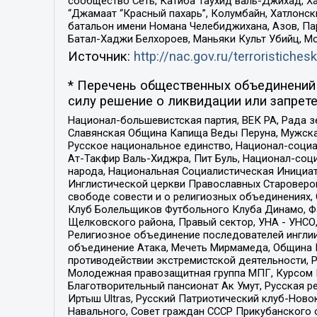
сообщество Сеть, Катиба Таухид валь-Джихад, Хай
“Джамаат “Красный пахарь”, Колумбайн, Хатлонск
батальон имени Номана Челебиджихана, Азов, Па
Батал-Хаджи Белхороев, Маньяки Культ Убийц, М
Источник:
http://nac.gov.ru/terroristichesk
* Перечень общественных объединений 
силу решение о ликвидации или запрете
Национал-большевистская партия, ВЕК РА, Рада 
Славянская Община Капища Веды Перуна, Мужская
Русское национальное единство, Национал-социа
Ат-Такфир Валь-Хиджра, Пит Буль, Национал-соц
народа, Национальная Социалистическая Инициат
Инглистической церкви Православных Староверов
свободе совести и о религиозных объединениях,
Клуб Болельщиков Футбольного Клуба Динамо, Фа
Щелковского района, Правый сектор, УНА - УНСО, У
Религиозное объединение последователей инглии
объединение Атака, Мечеть Мирмамеда, Община К
противодействии экстремистской деятельности, 
Молодежная правозащитная группа МПГ, Курсом П
Благотворительный пансионат Ак Умут, Русская ре
Иртыш Ultras, Русский Патриотический клуб-Нов
Навального, Совет граждан СССР Прикубанского 