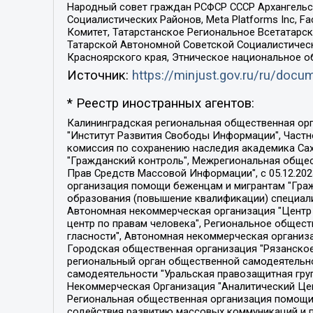
Народный совет граждан РСФСР СССР Архангельск
Социалистических Районов, Meta Platforms Inc, 
Комитет, Татарстанское Региональное Всетатар
Татарской Автономной Советской Социалистическ
Красноярского края, Этническое национальное о
Источник:
https://minjust.gov.ru/ru/doc
* Реестр иностранных агентов:
Калининградская региональная общественная организация "Экозащита!-Женсовет", Фонд содействия защите прав и свобод граждан "Общественный вердикт", Фонд "Институт Развития Свободы Информации", Частное учреждение "Информационное агентство МЕМО. РУ", Региональная общественная организация "Общественная комиссия по сохранению наследия академика Сахарова", Фонд поддержки свободы прессы, Санкт-Петербургская общественная правозащитная организация "Гражданский контроль", Межрегиональная общественная организация "Информационно-просветительский центр "Мемориал", Региональный Фонд "Центр Защиты Прав Средств Массовой Информации", с 05.12.2023 Фонд "Центр Защиты Прав Средств массовой информации", Региональная общественная благотворительная организация помощи беженцам и мигрантам "Гражданское содействие", Негосударственное образовательное учреждение дополнительного профессионального образования (повышение квалификации) специалистов "АКАДЕМИЯ ПО ПРАВАМ ЧЕЛОВЕКА", Свердловская региональная общественная организация "Сутяжник", Автономная некоммерческая организация "Центр независимых социологических исследований", Союз общественных объединений "Российский исследовательский центр по правам человека", Региональное общественное учреждение научно-информационный центр "МЕМОРИАЛ", Некоммерческая организация "Фонд защиты гласности", Автономная некоммерческая организация "Институт прав человека", Городская общественная организация "Екатеринбургское общество "МЕМОРИАЛ", Городская общественная организация "Рязанское историко-просветительское и правозащитное общество "Мемориал" (Рязанский Мемориал), Челябинский региональный орган общественной самодеятельности – женское общественное объединение "Женщины Евразии", Челябинский региональный орган общественной самодеятельности "Уральская правозащитная группа", Фонд содействия защите здоровья и социальной справедливости имени Андрея Рылькова, Автономная Некоммерческая Организация "Аналитический Центр Юрия Левады", Автономная некоммерческая организация социальной поддержки населения "Проект Апрель", Региональная общественная организация помощи женщинам и детям, находящимся в кризисной ситуации "Информационно-методический центр "Анна", Фонд содействия развитию массовых коммуникаций и правовому просвещению "Так-так-Так", Фонд содействия устойчивому развитию "Серебряная тайга", Свердловский региональный общественный фонд социальных проектов "Новое время", "Idel.Реалии", Кавказ.Реалии, Крым.Реалии, Телеканал Настоящее Время, Татаро-башкирская служба Радио Свобода (Azatliq Radiosi), Радио Свободная Европа/Радио Свобода (PCE/PC), "Сибирь.Реалии", "Фактограф", Благотворительный фонд помощи осужденным и их семьям, Автономная некоммерческая организация "Институт глобализации и социальных движений", Фонд "В защиту прав заключенных", Частное учреждение "Центр поддержки и содействия развитию средств массовой информации", Пензенский региональный общественный благотворительный фонд "Гражданский союз", "Север.Реалии", Некоммерческая организация Фонд "Правовая инициатива", 