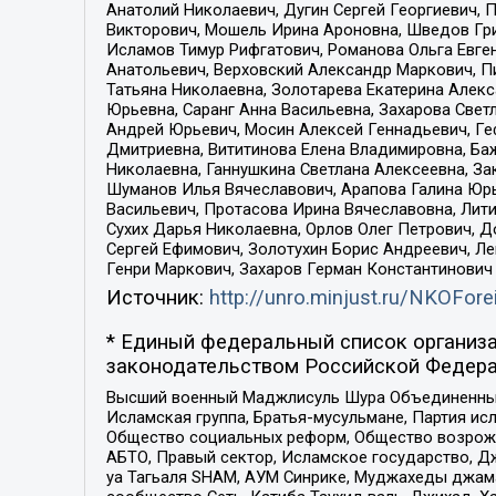
Анатолий Николаевич, Дугин Сергей Георгиевич, 
Викторович, Мошель Ирина Ароновна, Шведов Гри
Исламов Тимур Рифгатович, Романова Ольга Евге
Анатольевич, Верховский Александр Маркович, П
Татьяна Николаевна, Золотарева Екатерина Алек
Юрьевна, Саранг Анна Васильевна, Захарова Свет
Андрей Юрьевич, Мосин Алексей Геннадьевич, Ге
Дмитриевна, Вититинова Елена Владимировна, Ба
Николаевна, Ганнушкина Светлана Алексеевна, За
Шуманов Илья Вячеславович, Арапова Галина Юрь
Васильевич, Протасова Ирина Вячеславовна, Лит
Сухих Дарья Николаевна, Орлов Олег Петрович, 
Сергей Ефимович, Золотухин Борис Андреевич, Л
Генри Маркович, Захаров Герман Константинович
Источник:
http://unro.minjust.ru/NKOFore
* Единый федеральный список организа
законодательством Российской Федера
Высший военный Маджлисуль Шура Объединенных с
Исламская группа, Братья-мусульмане, Партия ис
Общество социальных реформ, Общество возрожд
АБТО, Правый сектор, Исламское государство, Д
уа Тагьаля SHAM, АУМ Синрике, Муджахеды джама