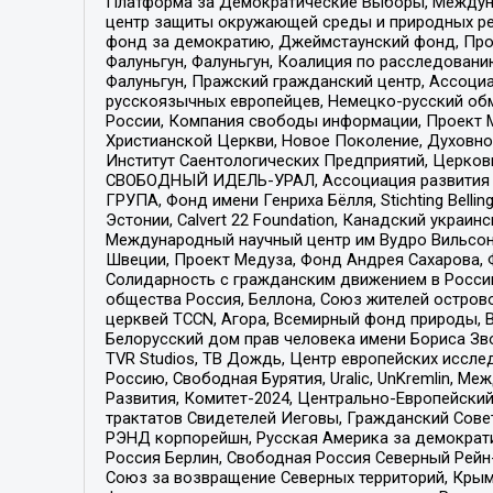
Платформа за Демократические Выборы, Междуна
центр защиты окружающей среды и природных ресу
фонд за демократию, Джеймстаунский фонд, Прож
Фалуньгун, Фалуньгун, Коалиция по расследован
Фалуньгун, Пражский гражданский центр, Ассоци
русскоязычных европейцев, Немецко-русский об
России, Компания свободы информации, Проект М
Христианской Церкви, Новое Поколение, Духовн
Институт Саентологических Предприятий, Церков
СВОБОДНЫЙ ИДЕЛЬ-УРАЛ, Ассоциация развития ж
ГРУПА, Фонд имени Генриха Бёлля, Stichting Bellin
Эстонии, Calvert 22 Foundation, Канадский укра
Международный научный центр им Вудро Вильсона
Швеции, Проект Медуза, Фонд Андрея Сахарова, Ф
Солидарность с гражданским движением в России 
общества Россия, Беллона, Союз жителей острово
церквей TCCN, Агора, Всемирный фонд природы, B
Белорусский дом прав человека имени Бориса Зво
TVR Studios, ТВ Дождь, Центр европейских иссл
Россию, Свободная Бурятия, Uralic, UnKremlin, 
Развития, Комитет-2024, Центрально-Европейски
трактатов Свидетелей Иеговы, Гражданский Совет
РЭНД корпорейшн, Русская Америка за демократи
Россия Берлин, Свободная Россия Северный Рейн-В
Союз за возвращение Северных территорий, Крымско