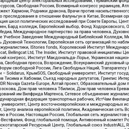
родный центр электоральных исследований, Германский фонд
рсов, Свободная Россия, Всемирный конгресс украинцев, Атла
ект Хармони, Родники дракона, Врачи против насильственного
ию преследования в отношении Фалуньгун в Китае, Всемирная о
ация школ политических исследований при Совете Европы, Цен
мен, Бард колледж, Европейский выбор, Фонд Ходорковского,
едиа, Международное партнерство за права человека, Духовно
ое Учебное Заведение Международный Библейский Колледж, М
ь Духовной Технологии, Европейская сеть организаций по наб
урналистики, IStories fonds, Королевский Институт Между
gcat, Bellingcat Ltd, The Insider, Институт правовой инициатив
инский конгресс, Институт Макдональда-Лорье, Украинская нац
, Свободная пресса, Возрождение, Всеукраинский духовный цен
орум свободной России, Лига Свободных Наций, Transparеncy I
– Solidarus, КрымSOS, Свободный университет, Институт госу
в Тисима и Хабомаи, Съезд народных депутатов, Гринпис Инте
DR Novaja Gazeta-Europe, Алтай проект, Образовательный дом 
зскова, Дом прав человека Тбилиси, Дом прав человека Ерева
едований им Вилфрида Мартенса, Сетевое объединение журнали
Международная федерация транспортных рабочих, ИстЧам Финлан
й университет, Центр восточноевропейских и международных и
, Центр анализа европейской политики, Академическая сеть Во
ю в России, Настоящая Россия, Глобальная сеть журналистов
естфалия, Фонд глобальной помощи, Антивоенный комитет России,
татарский Ресурсный Центр, Глобальный союз IndustriALL, Russi