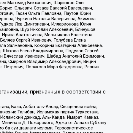
хоев Магомед Бекханович, Шарипков Олег
Борис Юльевич, Созаев Валерий Валерьевич,
тович, Гасан Ольга Павловна, Паутов Юрий
ровна, Чуркина Наталья Валерьевна, Акимова
 Гудков Лев Дмитриевич, Илларионова Юлия
ихайловна, Щур Николай Алексеевич, Блинушов
е Ирина Анатольевна, Мельникова Валентина
Беляев Сергей Иванович, Голубева Елена
ила Залмановна, Кокорина Екатерина Алексеевна,
, Шахова Елена Владимировна, Подузов Сергей
ин Вячеслав Иванович, Шабад Анатолий Ефимович,
вна, Смирнов Владимир Александрович, Вицин
ег Петрович, Полякова Мара Федоровна, Резник
ганизаций, признанных в соответствии с
на, База, Асбат аль-Ансар, Священная война,
ижение Талибан, Исламская партия Туркестана,
Исламский джихад, Аль-Каида, Имарат Кавказ,
 Минина и Д. Пожарского, Аджр от Аллаха Субхану
о ба суи давлати исломи, Террористическое