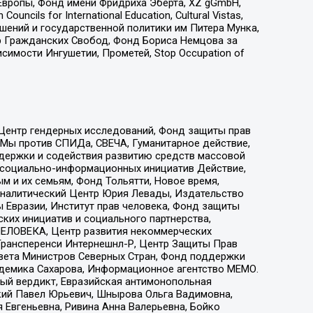
Европы, Фонд имени Фридриха Эберта, XZ gGmbH,
ls for International Education, Cultural Vistas,
ошений и государственной политики им Питера Мунка,
 Гражданских Свобод, Фонд Бориса Немцова за
имости Ингушетии, Прометей, Stop Occupation of
 Центр гендерных исследований, Фонд защиты прав
 Мы против СПИДа, СВЕЧА, Гуманитарное действие,
ддержки и содействия развитию средств массовой
р социально-информационных инициатив Действие,
 и их семьям, Фонд Тольятти, Новое время,
, Аналитический Центр Юрия Левады, Издательство
 Евразии, Институт прав человека, Фонд защиты
ких инициатив и социального партнерства,
ЕЛОВЕКА, Центр развития некоммерческих
 Трансперенси Интернешнл-Р, Центр Защиты Прав
овета Министров Северных Стран, Фонд поддержки
адемика Сахарова, Информационное агентство МЕМО.
ый вердикт, Евразийская антимонопольная
кий Павел Юрьевич, Шнырова Ольга Вадимовна,
 Евгеньевна, Ривина Анна Валерьевна, Бойко