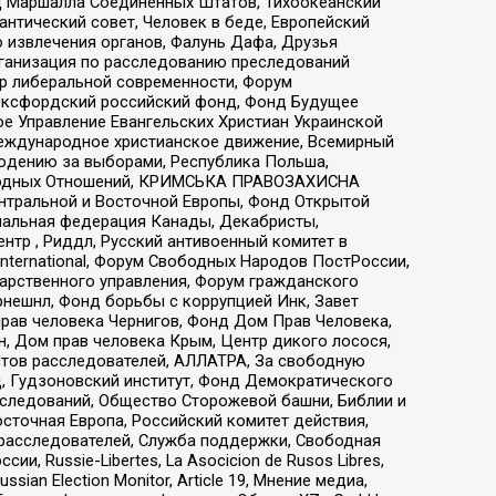
 Маршалла Соединенных Штатов, Тихоокеанский
нтический совет, Человек в беде, Европейский
 извлечения органов, Фалунь Дафа, Друзья
рганизация по расследованию преследований
тр либеральной современности, Форум
 Оксфордский российский фонд, Фонд Будущее
е Управление Евангельских Христиан Украинской
еждународное христианское движение, Всемирный
людению за выборами, Республика Польша,
народных Отношений, КРИМСЬКА ПРАВОЗАХИСНА
ы Центральной и Восточной Европы, Фонд Открытой
иональная федерация Канады, Декабристы,
тр , Риддл, Русский антивоенный комитет в
nternational, Форум Свободных Народов ПостРоссии,
дарственного управления, Форум гражданского
рнешнл, Фонд борьбы с коррупцией Инк, Завет
прав человека Чернигов, Фонд Дом Прав Человека,
н, Дом прав человека Крым, Центр дикого лосося,
стов расследователей, АЛЛАТРА, За свободную
д, Гудзоновский институт, Фонд Демократического
сследований, Общество Сторожевой башни, Библии и
сточная Европа, Российский комитет действия,
-расследователей, Служба поддержки, Свободная
 Russie-Libertes, La Asocicion de Rusos Libres,
an Election Monitor, Article 19, Мнение медиа,