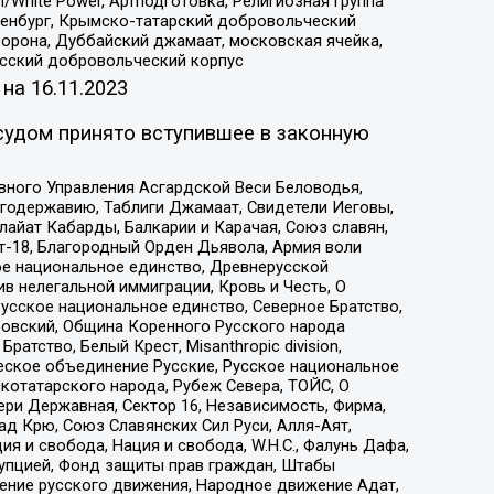
/White Power, Артподготовка, Религиозная группа
Оренбург, Крымско-татарский добровольческий
орона, Дуббайский джамаат, московская ячейка,
усский добровольческий корпус
 на
16.11.2023
судом принято вступившее в законную
вного Управления Асгардской Веси Беловодья,
годержавию, Таблиги Джамаат, Свидетели Иеговы,
айат Кабарды, Балкарии и Карачая, Союз славян,
т-18, Благородный Орден Дьявола, Армия воли
ое национальное единство, Древнерусской
 нелегальной иммиграции, Кровь и Честь, О
усское национальное единство, Северное Братство,
ровский, Община Коренного Русского народа
атство, Белый Крест, Misanthropic division,
еское объединение Русские, Русское национальное
котатарского народа, Рубеж Севера, ТОЙС, О
ри Державная, Сектор 16, Независимость, Фирма,
д Крю, Союз Славянских Сил Руси, Алля-Аят,
я и свобода, Нация и свобода, W.H.С., Фалунь Дафа,
рупцией, Фонд защиты прав граждан, Штабы
ение русского движения, Народное движение Адат,