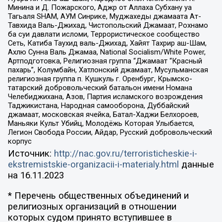
Минина и Д. Пожарского, Аджр от Аллаха Субхану уа
Тагьаля SHAM, АУМ Синрике, Муджахеды джамаата Ат-
Тавхида Валь-Джихад, Чистопольский Джамаат, Рохнамо
ба суи давлати исломи, Террористическое сообщество
Сеть, Катиба Таухид валь-Джихад, Хайят Тахрир аш-Шам,
Ахлю Сунна Валь Джамаа, National Socialism/White Power,
Артподготовка, Религиозная группа “Джамаат “Красный
пахарь”, Колумбайн, Хатлонский джамаат, Мусульманская
религиозная группа п. Кушкуль г. Оренбург, Крымско-
татарский добровольческий батальон имени Номана
Челебиджихана, Азов, Партия исламского возрождения
Таджикистана, Народная самооборона, Дуббайский
джамаат, московская ячейка, Батал-Хаджи Белхороев,
Маньяки Культ Убийц, Молодёжь Которая Улыбается,
Легион Свобода России, Айдар, Русский добровольческий
корпус
Источник:
http://nac.gov.ru/terroristicheskie-i-
ekstremistskie-organizacii-i-materialy.html
данные
на
16.11.2023
* Перечень общественных объединений и
религиозных организаций в отношении
которых судом принято вступившее в