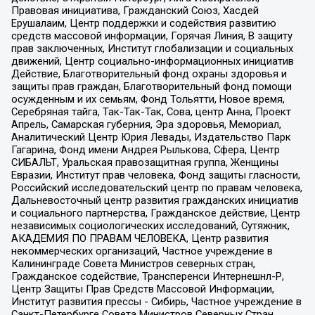
Правовая инициатива, Гражданский Союз, Хасдей
Ерушалаим, Центр поддержки и содействия развитию
средств массовой информации, Горячая Линия, В защиту
прав заключенных, Институт глобализации и социальных
движений, Центр социально-информационных инициатив
Действие, Благотворительный фонд охраны здоровья и
защиты прав граждан, Благотворительный фонд помощи
осужденным и их семьям, Фонд Тольятти, Новое время,
Серебряная тайга, Так-Так-Так, Сова, центр Анна, Проект
Апрель, Самарская губерния, Эра здоровья, Мемориал,
Аналитический Центр Юрия Левады, Издательство Парк
Гагарина, Фонд имени Андрея Рылькова, Сфера, Центр
СИБАЛЬТ, Уральская правозащитная группа, Женщины
Евразии, Институт прав человека, Фонд защиты гласности,
Российский исследовательский центр по правам человека,
Дальневосточный центр развития гражданских инициатив
и социального партнерства, Гражданское действие, Центр
независимых социологических исследований, Сутяжник,
АКАДЕМИЯ ПО ПРАВАМ ЧЕЛОВЕКА, Центр развития
некоммерческих организаций, Частное учреждение в
Калининграде Совета Министров северных стран,
Гражданское содействие, Трансперенси Интернешнл-Р,
Центр Защиты Прав Средств Массовой Информации,
Институт развития прессы - Сибирь, Частное учреждение в
Санкт-Петербурге Совета Министров Северных Стран,