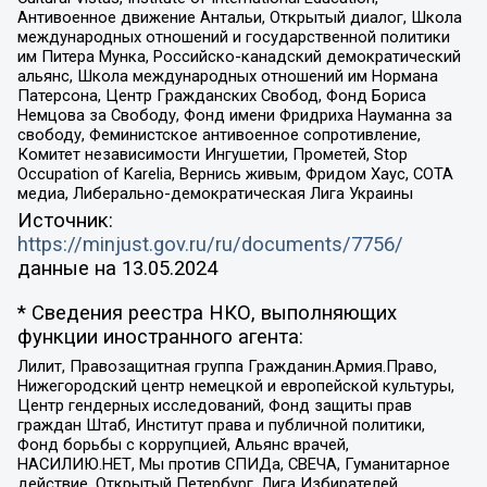
Антивоенное движение Антальи, Открытый диалог, Школа
международных отношений и государственной политики
им Питера Мунка, Российско-канадский демократический
альянс, Школа международных отношений им Нормана
Патерсона, Центр Гражданских Свобод, Фонд Бориса
Немцова за Свободу, Фонд имени Фридриха Науманна за
свободу, Феминистское антивоенное сопротивление,
Комитет независимости Ингушетии, Прометей, Stop
Occupation of Karelia, Вернись живым, Фридом Хаус, СОТА
медиа, Либерально-демократическая Лига Украины
Источник:
https://minjust.gov.ru/ru/documents/7756/
данные на
13.05.2024
* Сведения реестра НКО, выполняющих
функции иностранного агента:
Лилит, Правозащитная группа Гражданин.Армия.Право,
Нижегородский центр немецкой и европейской культуры,
Центр гендерных исследований, Фонд защиты прав
граждан Штаб, Институт права и публичной политики,
Фонд борьбы с коррупцией, Альянс врачей,
НАСИЛИЮ.НЕТ, Мы против СПИДа, СВЕЧА, Гуманитарное
действие, Открытый Петербург, Лига Избирателей,