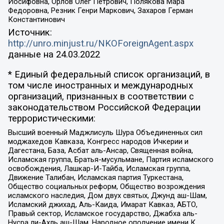
Иосифовна, Орлов Олег Петрович, Полякова Мара
Федоровна, Резник Генри Маркович, Захаров Герман
Константинович
Источник:
http://unro.minjust.ru/NKOForeignAgent.aspx
данные на
24.03.2022
* Единый федеральный список организаций, в
том числе иностранных и международных
организаций, признанных в соответствии с
законодательством Российской Федерации
террористическими:
Высший военный Маджлисуль Шура Объединенных сил
моджахедов Кавказа, Конгресс народов Ичкерии и
Дагестана, База, Асбат аль-Ансар, Священная война,
Исламская группа, Братья-мусульмане, Партия исламского
освобождения, Лашкар-И-Тайба, Исламская группа,
Движение Талибан, Исламская партия Туркестана,
Общество социальных реформ, Общество возрождения
исламского наследия, Дом двух святых, Джунд аш-Шам,
Исламский джихад, Аль-Каида, Имарат Кавказ, АБТО,
Правый сектор, Исламское государство, Джабха аль-
Нусра ли-Ахль аш-Шам, Народное ополчение имени К.