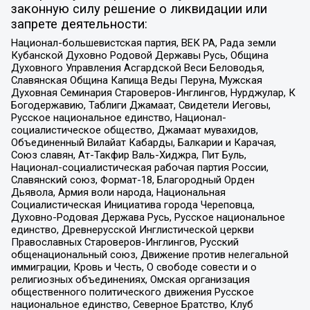
законную силу решение о ликвидации или
запрете деятельности:
Национал-большевистская партия, ВЕК РА, Рада земли
Кубанской Духовно Родовой Державы Русь, Община
Духовного Управления Асгардской Веси Беловодья,
Славянская Община Капища Веды Перуна, Мужская
Духовная Семинария Староверов-Инглингов, Нурджулар, К
Богодержавию, Таблиги Джамаат, Свидетели Иеговы,
Русское национальное единство, Национал-
социалистическое общество, Джамаат мувахидов,
Объединенный Вилайат Кабарды, Балкарии и Карачая,
Союз славян, Ат-Такфир Валь-Хиджра, Пит Буль,
Национал-социалистическая рабочая партия России,
Славянский союз, Формат-18, Благородный Орден
Дьявола, Армия воли народа, Национальная
Социалистическая Инициатива города Череповца,
Духовно-Родовая Держава Русь, Русское национальное
единство, Древнерусской Инглистической церкви
Православных Староверов-Инглингов, Русский
общенациональный союз, Движение против нелегальной
иммиграции, Кровь и Честь, О свободе совести и о
религиозных объединениях, Омская организация
общественного политического движения Русское
национальное единство, Северное Братство, Клуб