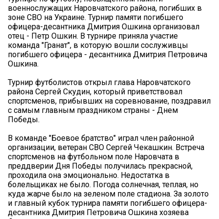
военнослужащих Наровчатского района, погибших в
зоне СВО на Украине. Турнир памяти погибшего
офицера-десантника Дмитрия Ошкина организовал
отец - Петр Ошкин. В турнире приняла участие
команда "Гранат", в которую вошли сослуживцы
погибшего офицера - десантника Дмитрия Петровича
Ошкина.
Турнир футболистов открыл глава Наровчатского
района Сергей Скудин, который приветствовал
спортсменов, прибывших на соревнование, поздравил
с самым главным праздником страны - Днем
Победы.
В команде "Боевое братство" играл член районной
организации, ветеран СВО Сергей Чекашкин. Встреча
спортсменов на футбольном поле Наровчата в
преддверии Дня Победы получилась прекрасной,
проходила она эмоционально. Недостатка в
болельщиках не было. Погода солнечная, теплая, но
куда жарче было на зеленом поле стадиона. За золото
и главный кубок турнира памяти погибшего офицера-
десантника Дмитрия Петровича Ошкина хозяева