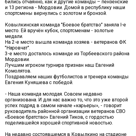
бились отчаянно, как и другие команды – пензенские
и 13 региона - Мордовии. Домой в республику наши
спортсмены вернулись с золотом и бронзой.
Ковылкинская команда "Боевое братство" заняла l-е
место. Ей вручён кубок, спортсменам - золотые
медали.
На 2-е место вышла команда хозяев - ветеранов ФК
"Наровчат".
3-е место досталось команде из Торбеевского района
Мордовии.
Лучшим игроком турнира признан наш Евгений
Комолятов.
Поздравляем наших футболистов и тренера команды
Евгения Куняшева с победой.
- Наша команда молодая. Совсем недавно
организована. И для нас важно то, что это уже второй
успех подряд в самом начале «карьеры», - говорит
руководитель районной организации ветеранов СВО
«Боевое братство» Евгений Тиков, с гордостью
поделившейся хорошей спортивной новостью.
На недавно состоявшемся в Ковылкино на стадионе