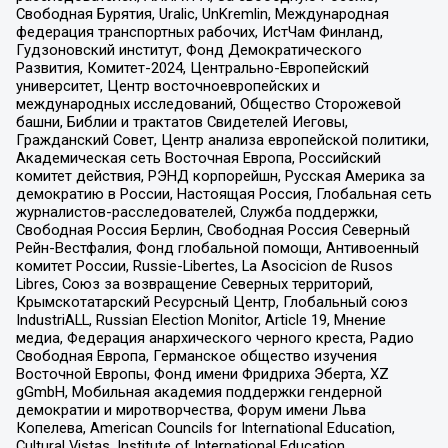
Свободная Бурятия, Uralic, UnKremlin, Международная
федерация транспортных рабочих, ИстЧам Финланд,
Гудзоновский институт, Фонд Демократического
Развития, Комитет-2024, Центрально-Европейский
университет, Центр восточноевропейских и
международных исследований, Общество Сторожевой
башни, Библии и трактатов Свидетелей Иеговы,
Гражданский Совет, Центр анализа европейской политики,
Академическая сеть Восточная Европа, Российский
комитет действия, РЭНД корпорейшн, Русская Америка за
демократию в России, Настоящая Россия, Глобальная сеть
журналистов-расследователей, Служба поддержки,
Свободная Россия Берлин, Свободная Россия Северный
Рейн-Вестфалия, Фонд глобальной помощи, Антивоенный
комитет России, Russie-Libertes, La Asocicion de Rusos
Libres, Союз за возвращение Северных территорий,
Крымскотатарский Ресурсный Центр, Глобальный союз
IndustriALL, Russian Election Monitor, Article 19, Мнение
медиа, Федерация анархического черного креста, Радио
Свободная Европа, Германское общество изучения
Восточной Европы, Фонд имени Фридриха Эберта, XZ
gGmbH, Мобильная академия поддержки гендерной
демократии и миротворчества, Форум имени Льва
Копелева, American Councils for International Education,
Cultural Vistas, Institute of International Education,