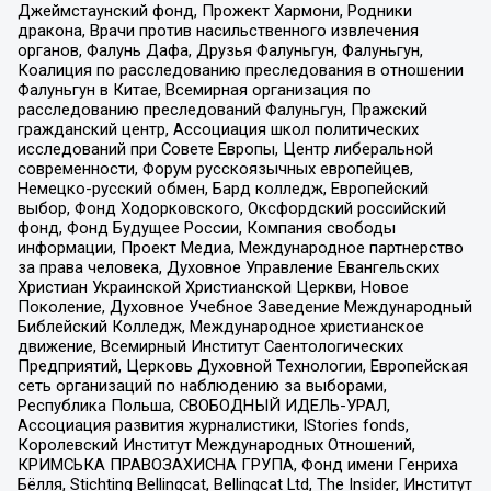
Джеймстаунский фонд, Прожект Хармони, Родники
дракона, Врачи против насильственного извлечения
органов, Фалунь Дафа, Друзья Фалуньгун, Фалуньгун,
Коалиция по расследованию преследования в отношении
Фалуньгун в Китае, Всемирная организация по
расследованию преследований Фалуньгун, Пражский
гражданский центр, Ассоциация школ политических
исследований при Совете Европы, Центр либеральной
современности, Форум русскоязычных европейцев,
Немецко-русский обмен, Бард колледж, Европейский
выбор, Фонд Ходорковского, Оксфордский российский
фонд, Фонд Будущее России, Компания свободы
информации, Проект Медиа, Международное партнерство
за права человека, Духовное Управление Евангельских
Христиан Украинской Христианской Церкви, Новое
Поколение, Духовное Учебное Заведение Международный
Библейский Колледж, Международное христианское
движение, Всемирный Институт Саентологических
Предприятий, Церковь Духовной Технологии, Европейская
сеть организаций по наблюдению за выборами,
Республика Польша, СВОБОДНЫЙ ИДЕЛЬ-УРАЛ,
Ассоциация развития журналистики, IStories fonds,
Королевский Институт Международных Отношений,
КРИМСЬКА ПРАВОЗАХИСНА ГРУПА, Фонд имени Генриха
Бёлля, Stichting Bellingcat, Bellingcat Ltd, The Insider, Институт