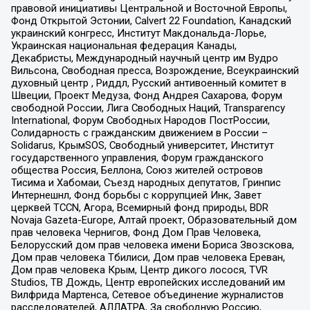
правовой инициативы Центральной и Восточной Европы,
Фонд Открытой Эстонии, Calvert 22 Foundation, Канадский
украинский конгресс, Институт Макдональда-Лорье,
Украинская национальная федерация Канады,
Декабристы, Международный научный центр им Вудро
Вильсона, Свободная пресса, Возрождение, Всеукраинский
духовный центр , Риддл, Русский антивоенный комитет в
Швеции, Проект Медуза, Фонд Андрея Сахарова, Форум
свободной России, Лига Свободных Наций, Transparеncy
International, Форум Свободных Народов ПостРоссии,
Солидарность с гражданским движением в России –
Solidarus, КрымSOS, Свободный университет, Институт
государственного управления, Форум гражданского
общества Россия, Беллона, Союз жителей островов
Тисима и Хабомаи, Съезд народных депутатов, Гринпис
Интернешнл, Фонд борьбы с коррупцией Инк, Завет
церквей TCCN, Агора, Всемирный фонд природы, BDR
Novaja Gazeta-Europe, Алтай проект, Образовательный дом
прав человека Чернигов, Фонд Дом Прав Человека,
Белорусский дом прав человека имени Бориса Звозскова,
Дом прав человека Тбилиси, Дом прав человека Ереван,
Дом прав человека Крым, Центр дикого лосося, TVR
Studios, ТВ Дождь, Центр европейских исследований им
Вилфрида Мартенса, Сетевое объединение журналистов
расследователей, АЛЛАТРА, За свободную Россию,