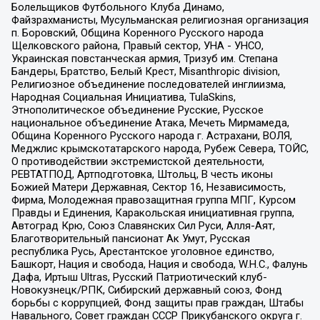
Болельщиков Футбольного Клуба Динамо,
Файзрахманисты, Мусульманская религиозная организация
п. Боровский, Община Коренного Русского народа
Щелковского района, Правый сектор, УНА - УНСО,
Украинская повстанческая армия, Тризуб им. Степана
Бандеры, Братство, Белый Крест, Misanthropic division,
Религиозное объединение последователей инглиизма,
Народная Социальная Инициатива, TulaSkins,
Этнополитическое объединение Русские, Русское
национальное объединение Атака, Мечеть Мирмамеда,
Община Коренного Русского народа г. Астрахани, ВОЛЯ,
Меджлис крымскотатарского народа, Рубеж Севера, ТОЙС,
О противодействии экстремистской деятельности,
РЕВТАТПОД, Артподготовка, Штольц, В честь иконы
Божией Матери Державная, Сектор 16, Независимость,
Фирма, Молодежная правозащитная группа МПГ, Курсом
Правды и Единения, Каракольская инициативная группа,
Автоград Крю, Союз Славянских Сил Руси, Алля-Аят,
Благотворительный пансионат Ак Умут, Русская
республика Русь, Арестантское уголовное единство,
Башкорт, Нация и свобода, Нация и свобода, W.H.С., Фалунь
Дафа, Иртыш Ultras, Русский Патриотический клуб-
Новокузнецк/РПК, Сибирский державный союз, Фонд
борьбы с коррупцией, Фонд защиты прав граждан, Штабы
Навального, Совет граждан СССР Прикубанского округа г.