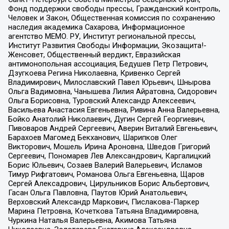
Фонд поддержки свободы прессы, Гражданский контроль,
Человек и Закон, Общественная комиссия по сохранению
наследия академика Сахарова, Информационное
агентство МЕМО. РУ, Институт региональной прессы,
Институт Развития Свободы Информации, Экозащита!-
Женсовет, Общественный вердикт, Евразийская
антимонопольная ассоциация, Бедушев Петр Петрович,
Дзугкоева Регина Николаевна, Кривенко Сергей
Владимирович, Милославский Павел Юрьевич, Шнырова
Ольга Вадимовна, Чанышева Лилия Айратовна, Сидорович
Ольга Борисовна, Туровский Александр Алексеевич,
Васильева Анастасия Евгеньевна, Ривина Анна Валерьевна,
Бойко Анатолий Николаевич, Дугин Сергей Георгиевич,
Пивоваров Андрей Сергеевич, Аверин Виталий Евгеньевич,
Барахоев Магомед Бекханович, Шарипков Олег
Викторович, Мошель Ирина Ароновна, Шведов Григорий
Сергеевич, Пономарев Лев Александрович, Каргалицкий
Борис Юльевич, Созаев Валерий Валерьевич, Исламов
Тимур Рифгатович, Романова Ольга Евгеньевна, Щаров
Сергей Алексадрович, Цирульников Борис Альбертович,
Гасан Ольга Павловна, Паутов Юрий Анатольевич,
Верховский Александр Маркович, Пислакова-Паркер
Марина Петровна, Кочеткова Татьяна Владимировна,
Чуркина Наталья Валерьевна, Акимова Татьяна