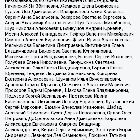
Николаевна, Золотарева Екатерина Александровна,
Рачинский Ян Збигневич, Жемкова Елена Борисовна,
Гудков Лев Дмитриевич, Илларионова Юлия Юрьевна,
Саранг Анна Васильевна, Захарова Светлана Сергеевна,
Аверин Владимир Анатольевич, Щур Татьяна Михайловна,
Щур Николай Алексеевич, Блинушов Андрей Юрьевич,
Мосин Алексей Геннадьевич, Гефтер Валентин Михайлович,
Симонов Алексей Кириллович, Флиге Ирина Анатольевна,
Мельникова Валентина Дмитриевна, Вититинова Елена
Владимировна, Баженова Светлана Куприяновна,
Максимов Сергей Владимирович, Беляев Сергей Иванович,
Голубева Елена Николаевна, Ганнушкина Светлана
Алексеевна, Закс Елена Владимировна, Буртина Елена
Юрьевна, Гендель Людмила Залмановна, Кокорина
Екатерина Алексеевна, Шуманов Илья Вячеславович,
Арапова Галина Юрьевна, Свечников Анатолий Мариевич,
Прохоров Вадим Юрьевич, Шахова Елена Владимировна,
Подузов Сергей Васильевич, Протасова Ирина
Вячеславовна, Литинский Леонид Борисович, Лукашевский
Сергей Маркович, Бахмин Вячеслав Иванович, Шабад
Анатолий Ефимович, Сухих Дарья Николаевна, Орлов Олег
Петрович, Добровольская Анна Дмитриевна, Королева
Александра Евгеньевна, Смирнов Владимир
Александрович, Вицин Сергей Ефимович, Золотухин Борис
Андреевич, Левинсон Лев Семенович, Локшина Татьяна