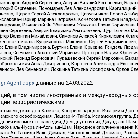
Пивоваров Андрей Сергеевич, Аверин Виталий Евгеньевич, Бара
горий Сергеевич, Пономарев Лев Александрович, Каргалицкий 
ньевна, Щаров Сергей Алексадрович, Цирульников Борис Альбер
ислакова-Паркер Марина Петровна, Кочеткова Татьяна Владими
сандровна, Рачинский Ян Збигневич, Жемкова Елена Борисовна,
лана Сергеевна, Аверин Владимир Анатольевич, Щур Татьяна М
фтер Валентин Михайлович, Симонов Алексей Кириллович, Флиг
женова Светлана Куприяновна, Максимов Сергей Владимирович, 
кс Елена Владимировна, Буртина Елена Юрьевна, Гендель Людм
евна, Свечников Анатолий Мариевич, Прохоров Вадим Юрьевич
инский Леонид Борисович, Лукашевский Сергей Маркович, Бахм
Добровольская Анна Дмитриевна, Королева Александра Евгенье
евинсон Лев Семенович, Локшина Татьяна Иосифовна, Орлов Ол
ignAgent.aspx
данные на
24.03.2022
ций, в том числе иностранных и международных ор
ции террористическими:
ил моджахедов Кавказа, Конгресс народов Ичкерии и Дагеста
ламского освобождения, Лашкар-И-Тайба, Исламская группа, Дв
ения исламского наследия, Дом двух святых, Джунд аш-Шам, 
жабха аль-Нусра ли-Ахль аш-Шам, Народное ополчение имени К.
ата Ат-Тавхида Валь-Джихад, Чистопольский Джамаат, Рохнам