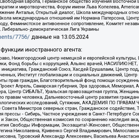
 Свободная Европа, Германское общество изучения Восточной 
и и миротворчества, Форум имени Льва Копелева, American Counci
ое движение Антальи, Открытый диалог, Школа международных отн
Школа международных отношений им Нормана Патерсона, Центр
ду, Феминистское антивоенное сопротивление, Комитет независ
а, Либерально-демократическая Лига Украины
uments/7756/
данные на
13.05.2024
функции иностранного агента:
раво, Нижегородский центр немецкой и европейской культуры,
тики, Фонд борьбы с коррупцией, Альянс врачей, НАСИЛИЮ.НЕТ,
я инициатива, Гражданский Союз, Хасдей Ерушалаим, Центр по
юченных, Институт глобализации и социальных движений, Цент
ты прав граждан, Благотворительный фонд помощи осужденным
а, Проект Апрель, Самарская губерния, Эра здоровья, Мемориал
ера, Центр СИБАЛЬТ, Уральская правозащитная группа, Женщины
по правам человека, Дальневосточный центр развития гражданс
ологических исследований, Сутяжник, АКАДЕМИЯ ПО ПРАВАМ Ч
е Совета Министров северных стран, Гражданское содействие,
я прессы - Сибирь, Частное учреждение в Санкт-Петербурге С
 и Закон, Общественная комиссия по сохранению наследия ак
звития Свободы Информации, Экозащита!-Женсовет, Общественн
Регина Николаевна, Кривенко Сергей Владимирович, Милославс
совна, Туровский Александр Алексеевич, Васильева Анастасия