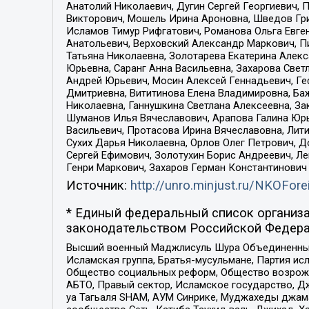
Анатолий Николаевич, Дугин Сергей Георгиевич, 
Викторович, Мошель Ирина Ароновна, Шведов Гри
Исламов Тимур Рифгатович, Романова Ольга Евге
Анатольевич, Верховский Александр Маркович, П
Татьяна Николаевна, Золотарева Екатерина Алек
Юрьевна, Саранг Анна Васильевна, Захарова Свет
Андрей Юрьевич, Мосин Алексей Геннадьевич, Ге
Дмитриевна, Вититинова Елена Владимировна, Ба
Николаевна, Ганнушкина Светлана Алексеевна, За
Шуманов Илья Вячеславович, Арапова Галина Юрь
Васильевич, Протасова Ирина Вячеславовна, Лит
Сухих Дарья Николаевна, Орлов Олег Петрович, 
Сергей Ефимович, Золотухин Борис Андреевич, Л
Генри Маркович, Захаров Герман Константинович
Источник:
http://unro.minjust.ru/NKOFore
* Единый федеральный список организа
законодательством Российской Федера
Высший военный Маджлисуль Шура Объединенных с
Исламская группа, Братья-мусульмане, Партия ис
Общество социальных реформ, Общество возрожд
АБТО, Правый сектор, Исламское государство, Д
уа Тагьаля SHAM, АУМ Синрике, Муджахеды джама