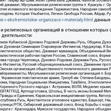
ят Тахрир аш-Шам, Ахлю Сунна Валь Джамаа, National Socialism
ий джамаат, Мусульманская религиозная группа п. Кушкуль г. 
ртия исламского возрождения Таджикистана, Народная самооб
олодёжь Которая Улыбается, Легион Свобода России, Айдар, Р
ie-i-ekstremistskie-organizacii-i-materialy.html
данные
и религиозных организаций в отношении которых 
 деятельности:
земли Кубанской Духовно Родовой Державы Русь, Община Духо
 Духовная Семинария Староверов-Инглингов, Нурджулар, К Бо
листическое общество, Джамаат мувахидов, Объединенный Вил
иалистическая рабочая партия России, Славянский союз, Форма
ива города Череповца, Духовно-Родовая Держава Русь, Русск
-Инглингов, Русский общенациональный союз, Движение против
 Омская организация общественного политического движения Р
йзрахманисты, Мусульманская религиозная организация п. Бо
краинская повстанческая армия, Тризуб им. Степана Бандеры, Бр
зма, Народная Социальная Инициатива, TulaSkins, Этнополитич
оренного Русского народа г. Астрахани, ВОЛЯ, Меджлис крымс
РЕВТАТПОД, Артподготовка, Штольц, В честь иконы Божией Мате
равды и Единения, Каракольская инициативная группа, Автогра
спублика Русь, Арестантское уголовное единство, Башкорт, Наци
окузнецк/РПК, Сибирский державный союз, Фонд борьбы с кор
округа г. Краснодара, Мужское государство, Народное объедин