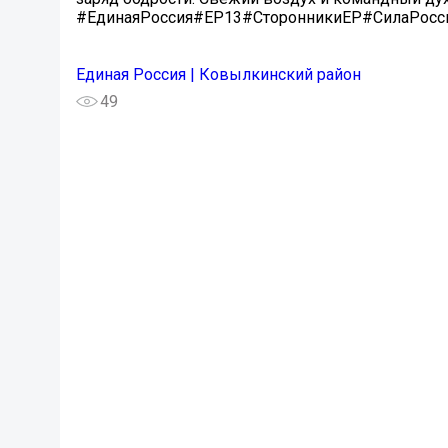
#ЕдинаяРоссия#ЕР13#СторонникиЕР#СилаРосс
Единая Россия | Ковылкинский район
49