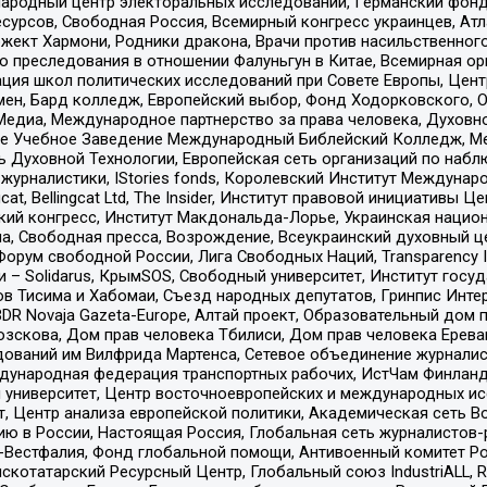
родный центр электоральных исследований, Германский фонд
рсов, Свободная Россия, Всемирный конгресс украинцев, Атла
ект Хармони, Родники дракона, Врачи против насильственного
ию преследования в отношении Фалуньгун в Китае, Всемирная о
ация школ политических исследований при Совете Европы, Цен
мен, Бард колледж, Европейский выбор, Фонд Ходорковского,
едиа, Международное партнерство за права человека, Духовно
ое Учебное Заведение Международный Библейский Колледж, М
ь Духовной Технологии, Европейская сеть организаций по наб
урналистики, IStories fonds, Королевский Институт Между
gcat, Bellingcat Ltd, The Insider, Институт правовой инициатив
инский конгресс, Институт Макдональда-Лорье, Украинская нац
, Свободная пресса, Возрождение, Всеукраинский духовный цен
орум свободной России, Лига Свободных Наций, Transparеncy I
– Solidarus, КрымSOS, Свободный университет, Институт госу
в Тисима и Хабомаи, Съезд народных депутатов, Гринпис Инте
DR Novaja Gazeta-Europe, Алтай проект, Образовательный дом 
зскова, Дом прав человека Тбилиси, Дом прав человека Ерева
едований им Вилфрида Мартенса, Сетевое объединение журнали
Международная федерация транспортных рабочих, ИстЧам Финлан
й университет, Центр восточноевропейских и международных и
, Центр анализа европейской политики, Академическая сеть Во
ю в России, Настоящая Россия, Глобальная сеть журналистов
естфалия, Фонд глобальной помощи, Антивоенный комитет России,
татарский Ресурсный Центр, Глобальный союз IndustriALL, Russi