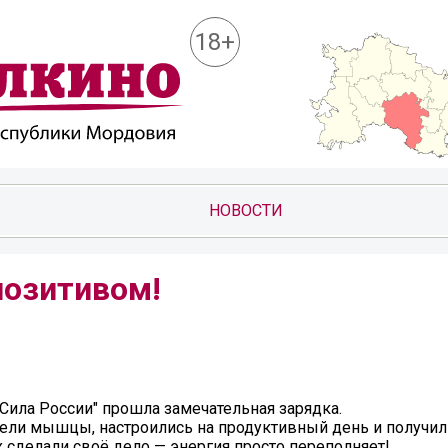
18+
НОВОСТИ
позитивом!
Сила России" прошла замечательная зарядка.
рели мышцы, настроились на продуктивный день и получ
 сделали своё дело — энергия просто переполняет!