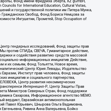
Европы, Фонд имени Фридриха Эберта, XZ gGmbH,
ls for International Education, Cultural Vistas,
ошений и государственной политики им Питера Мунка,
 Гражданских Свобод, Фонд Бориса Немцова за
имости Ингушетии, Прометей, Stop Occupation of
 Центр гендерных исследований, Фонд защиты прав
 Мы против СПИДа, СВЕЧА, Гуманитарное действие,
ддержки и содействия развитию средств массовой
р социально-информационных инициатив Действие,
 и их семьям, Фонд Тольятти, Новое время,
, Аналитический Центр Юрия Левады, Издательство
 Евразии, Институт прав человека, Фонд защиты
ких инициатив и социального партнерства,
ЕЛОВЕКА, Центр развития некоммерческих
 Трансперенси Интернешнл-Р, Центр Защиты Прав
овета Министров Северных Стран, Фонд поддержки
адемика Сахарова, Информационное агентство МЕМО.
ый вердикт, Евразийская антимонопольная
кий Павел Юрьевич, Шнырова Ольга Вадимовна,
 Евгеньевна, Ривина Анна Валерьевна, Бойко