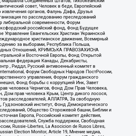
 Маршалла Соединенных Штатов, Тихоокеанский
нтический совет, Человек в беде, Европейский
 извлечения органов, Фалунь Дафа, Друзья
рганизация по расследованию преследований
тр либеральной современности, Форум
 Оксфордский российский фонд, Фонд Будущее
е Управление Евангельских Христиан Украинской
еждународное христианское движение, Всемирный
людению за выборами, Республика Польша,
народных Отношений, КРИМСЬКА ПРАВОЗАХИСНА
ы Центральной и Восточной Европы, Фонд Открытой
иональная федерация Канады, Декабристы,
тр , Риддл, Русский антивоенный комитет в
nternational, Форум Свободных Народов ПостРоссии,
дарственного управления, Форум гражданского
рнешнл, Фонд борьбы с коррупцией Инк, Завет
прав человека Чернигов, Фонд Дом Прав Человека,
н, Дом прав человека Крым, Центр дикого лосося,
стов расследователей, АЛЛАТРА, За свободную
д, Гудзоновский институт, Фонд Демократического
сследований, Общество Сторожевой башни, Библии и
сточная Европа, Российский комитет действия,
-расследователей, Служба поддержки, Свободная
 Russie-Libertes, La Asocicion de Rusos Libres,
an Election Monitor, Article 19, Мнение медиа,