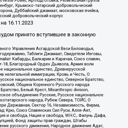
/White Power, Артподготовка, Религиозная группа
Оренбург, Крымско-татарский добровольческий
орона, Дуббайский джамаат, московская ячейка,
усский добровольческий корпус
 на
16.11.2023
судом принято вступившее в законную
вного Управления Асгардской Веси Беловодья,
годержавию, Таблиги Джамаат, Свидетели Иеговы,
айат Кабарды, Балкарии и Карачая, Союз славян,
т-18, Благородный Орден Дьявола, Армия воли
ое национальное единство, Древнерусской
 нелегальной иммиграции, Кровь и Честь, О
усское национальное единство, Северное Братство,
ровский, Община Коренного Русского народа
атство, Белый Крест, Misanthropic division,
еское объединение Русские, Русское национальное
котатарского народа, Рубеж Севера, ТОЙС, О
ри Державная, Сектор 16, Независимость, Фирма,
д Крю, Союз Славянских Сил Руси, Алля-Аят,
я и свобода, Нация и свобода, W.H.С., Фалунь Дафа,
рупцией, Фонд защиты прав граждан, Штабы
ение русского движения, Народное движение Адат,