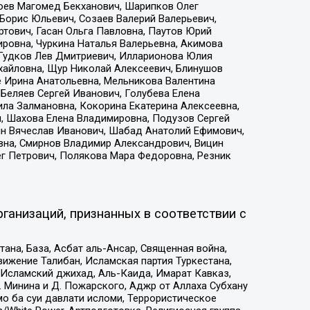
хоев Магомед Бекханович, Шарипков Олег
Борис Юльевич, Созаев Валерий Валерьевич,
тович, Гасан Ольга Павловна, Паутов Юрий
ровна, Чуркина Наталья Валерьевна, Акимова
 Гудков Лев Дмитриевич, Илларионова Юлия
ихайловна, Щур Николай Алексеевич, Блинушов
е Ирина Анатольевна, Мельникова Валентина
Беляев Сергей Иванович, Голубева Елена
ила Залмановна, Кокорина Екатерина Алексеевна,
, Шахова Елена Владимировна, Подузов Сергей
ин Вячеслав Иванович, Шабад Анатолий Ефимович,
вна, Смирнов Владимир Александрович, Вицин
ег Петрович, Полякова Мара Федоровна, Резник
ганизаций, признанных в соответствии с
на, База, Асбат аль-Ансар, Священная война,
ижение Талибан, Исламская партия Туркестана,
Исламский джихад, Аль-Каида, Имарат Кавказ,
 Минина и Д. Пожарского, Аджр от Аллаха Субхану
о ба суи давлати исломи, Террористическое