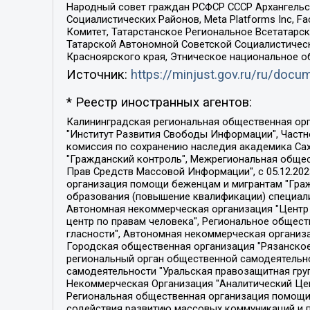
Народный совет граждан РСФСР СССР Архангельск
Социалистических Районов, Meta Platforms Inc, 
Комитет, Татарстанское Региональное Всетатар
Татарской Автономной Советской Социалистическ
Красноярского края, Этническое национальное о
Источник:
https://minjust.gov.ru/ru/doc
* Реестр иностранных агентов:
Калининградская региональная общественная организация "Экозащита!-Женсовет", Фонд содействия защите прав и свобод граждан "Общественный вердикт", Фонд "Институт Развития Свободы Информации", Частное учреждение "Информационное агентство МЕМО. РУ", Региональная общественная организация "Общественная комиссия по сохранению наследия академика Сахарова", Фонд поддержки свободы прессы, Санкт-Петербургская общественная правозащитная организация "Гражданский контроль", Межрегиональная общественная организация "Информационно-просветительский центр "Мемориал", Региональный Фонд "Центр Защиты Прав Средств Массовой Информации", с 05.12.2023 Фонд "Центр Защиты Прав Средств массовой информации", Региональная общественная благотворительная организация помощи беженцам и мигрантам "Гражданское содействие", Негосударственное образовательное учреждение дополнительного профессионального образования (повышение квалификации) специалистов "АКАДЕМИЯ ПО ПРАВАМ ЧЕЛОВЕКА", Свердловская региональная общественная организация "Сутяжник", Автономная некоммерческая организация "Центр независимых социологических исследований", Союз общественных объединений "Российский исследовательский центр по правам человека", Региональное общественное учреждение научно-информационный центр "МЕМОРИАЛ", Некоммерческая организация "Фонд защиты гласности", Автономная некоммерческая организация "Институт прав человека", Городская общественная организация "Екатеринбургское общество "МЕМОРИАЛ", Городская общественная организация "Рязанское историко-просветительское и правозащитное общество "Мемориал" (Рязанский Мемориал), Челябинский региональный орган общественной самодеятельности – женское общественное объединение "Женщины Евразии", Челябинский региональный орган общественной самодеятельности "Уральская правозащитная группа", Фонд содействия защите здоровья и социальной справедливости имени Андрея Рылькова, Автономная Некоммерческая Организация "Аналитический Центр Юрия Левады", Автономная некоммерческая организация социальной поддержки населения "Проект Апрель", Региональная общественная организация помощи женщинам и детям, находящимся в кризисной ситуации "Информационно-методический центр "Анна", Фонд содействия развитию массовых коммуникаций и правовому просвещению "Так-так-Так", Фонд содействия устойчивому развитию "Серебряная тайга", Свердловский региональный общественный фонд социальных проектов "Новое время", "Idel.Реалии", Кавказ.Реалии, Крым.Реалии, Телеканал Настоящее Время, Татаро-башкирская служба Радио Свобода (Azatliq Radiosi), Радио Свободная Европа/Радио Свобода (PCE/PC), "Сибирь.Реалии", "Фактограф", Благотворительный фонд помощи осужденным и их семьям, Автономная некоммерческая организация "Институт глобализации и социальных движений", Фонд "В защиту прав заключенных", Частное учреждение "Центр поддержки и содействия развитию средств массовой информации", Пензенский региональный общественный благотворительный фонд "Гражданский союз", "Север.Реалии", Некоммерческая организация Фонд "Правовая инициатива", 