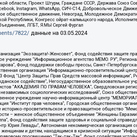
ой области, Проект Штурм, Граждане СССР, Держава Союз Сов
Facebook, Instagram, WhatsApp, СИЧ-С14, Добровольческое Движ
ское общественное движение, Невоград, Молодежное Демократ
ой Республики, Конгресс ойрат-калмыцкого народа, Исполнит
бъединение, ЛГБТ, Я.МЫ Сергей Фургал
uments/7822/
данные на
03.05.2024
Общество с ограниченной ответственностью "Радио Свободная Европа/Радио Свобода", Чешское информационное агентство "MEDIUM-ORIENT", Красноярская региональная общественная организация "Мы против СПИДа", Камалягин Денис Николаевич, Маркелов Сергей Евгеньевич, Пономарев Лев Александрович, Савицкая Людмила Алексеевна, Автономная некоммерческая организация "Центр по работе с проблемой насилия "НАСИЛИЮ.НЕТ", Межрегиональный профессиональный союз работников здравоохранения "Альянс врачей", Юридическое лицо, зарегистрированное в Латвийской Республике, SIA "Medusa Project" (регистрационный номер 40103797863, дата регистрации 10.06.2014), Некоммерческая организация "Фонд по борьбе с коррупцией", Автономная некоммерческая организация "Институт права и публичной политики", Баданин Роман Сергеевич, Гликин Максим Александрович, Железнова Мария Михайловна, Лукьянова Юлия Сергеевна, Маетная Елизавета Витальевна, Маняхин Петр Борисович, Чуракова Ольга Владимировна, Ярош Юлия Петровна, Юридическое лицо "The Insider SIA", зарегистрированное в Риге, Латвийская Республика (дата регистрации 26.06.2015), являющееся администратором доменного имени интернет-издания "The Insider SIA", https://theins.ru, Постернак Алексей Евгеньевич, Рубин Михаил Аркадьевич, Анин Роман Александрович, Юридическое лицо Istories fonds, зарегистрированное в Латвийской Республике (регистрационный номер 50008295751, дата регистрации 24.02.2020), Великовский Дмитрий Александрович, Долинина Ирина Николаевна, Мароховская Алеся Алексеевна, Шлейнов Роман Юрьевич, Шмагун Олеся Валентиновна, Общество с ограниченной ответственностью "Альтаир 2021", Общество с ограниченной ответственностью "Вега 2021", Общество с ограниченной ответственностью "Главный редактор 2021", Общество с ограниченной ответственностью "Ромашки монолит", Важенков Артем Валерьевич, Ивановская областная общественная организация "Центр гендерных исследований", Гурман Юрий Альбертович, Медиапроект "ОВД-Инфо", Егоров Владимир Владимирович, Жилинский Владимир Александрович, Общество с ограниченной ответственностью "ЗП", Иванова София Юрьевна, Карезина Инна Павловна, Кильтау Екатерина Викторовна, Петров Алексей Викторович, Пискунов Сергей Евгеньевич, Смирнов Сергей Сергеевич, Тихонов Михаил Сергеевич, Общество с ограниченной ответственностью "ЖУРНАЛИСТ-ИНОСТРАННЫЙ АГЕНТ", Арапова Галина Юрьевна, Вольтская Татьяна Анатольевна, Американская компания "Mason G.E.S. Anonymous Foundation" (США), являющаяся владельцем интернет-издания https://mnews.world/, Компания "Stichting Bellingcat", зарегистрированная в Нидерландах (дата регистрации 11.07.2018), Захаров Андрей Вячеславович, Клепиковская Екатерина Дмитриевна, Общество с ограниченной ответственностью "МЕМО", Перл Роман Александрович, Симонов Евгений Алексеевич, Соловьева Елена Анатольевна, Сотников Даниил Владимирович, Сурначева Елизавета Дмитриевна, Автономная некоммерческая организация по защите прав человека и информированию населения "Якутия – Наше Мнение", Общество с ограниченной ответственностью "Москоу диджитал медиа", с 26.01.2023 Общество с ограниченной ответственностью "Чайка Белые сады", Ветошкина Валерия Валерьевна, Заговора Максим Александрович, Межрегиональное общественное движение "Российская ЛГБТ - сеть", Оленичев Максим Владимирович, Павлов Иван Юрьевич, Скворцова Елена Сергеевна, Общество с ограниченной ответственностью "Как бы инагент", Кочетков Игорь Викторович, Общество с ограниченной ответственностью "Честные выборы", Еланчик Олег Александрович, Общество с ограниченной ответственностью "Нобелевский призыв", Гималова Регина Эмилевна, Григорьев Андрей Валерьевич, Григорьева Алина Александровна, Ассоциация по содействию защите прав призывников, альтернативнослужащих и военнослужащих "Правозащитная группа "Гражданин.Армия.Право", Хисамова Регина Фаритовна, Автономная некоммерческая организация по реализа