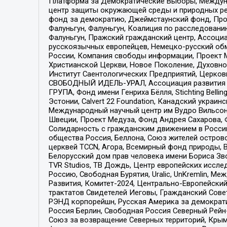
Платформа за Демократические Выборы, Междуна
центр защиты окружающей среды и природных ресу
фонд за демократию, Джеймстаунский фонд, Прож
Фалуньгун, Фалуньгун, Коалиция по расследован
Фалуньгун, Пражский гражданский центр, Ассоци
русскоязычных европейцев, Немецко-русский об
России, Компания свободы информации, Проект М
Христианской Церкви, Новое Поколение, Духовн
Институт Саентологических Предприятий, Церков
СВОБОДНЫЙ ИДЕЛЬ-УРАЛ, Ассоциация развития ж
ГРУПА, Фонд имени Генриха Бёлля, Stichting Bellin
Эстонии, Calvert 22 Foundation, Канадский укра
Международный научный центр им Вудро Вильсона
Швеции, Проект Медуза, Фонд Андрея Сахарова, Ф
Солидарность с гражданским движением в России 
общества Россия, Беллона, Союз жителей острово
церквей TCCN, Агора, Всемирный фонд природы, B
Белорусский дом прав человека имени Бориса Зво
TVR Studios, ТВ Дождь, Центр европейских иссл
Россию, Свободная Бурятия, Uralic, UnKremlin, 
Развития, Комитет-2024, Центрально-Европейски
трактатов Свидетелей Иеговы, Гражданский Совет
РЭНД корпорейшн, Русская Америка за демократи
Россия Берлин, Свободная Россия Северный Рейн-В
Союз за возвращение Северных территорий, Крымско