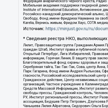
Федерация анархического черного креста, Радио
Мобильная академия поддержки гендерной демократи
Institute of International Education, Антивоенн
Российско-канадский демократический альянс, 
Свободу, Фонд имени Фридриха Науманна за свобо
Karelia, Вернись живым, Фридом Хаус, СОТА меди
Источник:
https://minjust.gov.ru/ru/doc
* Сведения реестра НКО, выполняющих 
Лилит, Правозащитная группа Гражданин.Армия.П
граждан Штаб, Институт права и публичной поли
Открытый Петербург, Лига Избирателей, Правова
информации, Горячая Линия, В защиту прав закл
Благотворительный фонд охраны здоровья и защи
Серебряная тайга, Так-Так-Так, Сова, центр Анн
Парк Гагарина, Фонд имени Андрея Рылькова, Сф
гласности, Российский исследовательский центр 
Гражданское действие, Центр независимых соци
организаций, Частное учреждение в Калининград
Средств Массовой Информации, Институт развити
свободы прессы, Гражданский контроль, Человек
РУ, Институт региональной прессы, Институт Ра
ассоциация, Бедушев Петр Петрович, Дзугкоева 
Чанышева Лилия Айратовна, Сидорович Ольга Бори