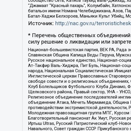
сообщество Сеть, Катиба Таухид валь-Джихад, Хай
“Джамаат “Красный пахарь”, Колумбайн, Хатлонск
батальон имени Номана Челебиджихана, Азов, Па
Батал-Хаджи Белхороев, Маньяки Культ Убийц, М
Источник:
http://nac.gov.ru/terroristichesk
* Перечень общественных объединений 
силу решение о ликвидации или запрете
Национал-большевистская партия, ВЕК РА, Рада 
Славянская Община Капища Веды Перуна, Мужская
Русское национальное единство, Национал-социа
Ат-Такфир Валь-Хиджра, Пит Буль, Национал-соц
народа, Национальная Социалистическая Инициат
Инглистической церкви Православных Староверов
свободе совести и о религиозных объединениях,
Клуб Болельщиков Футбольного Клуба Динамо, Фа
Щелковского района, Правый сектор, УНА - УНСО, У
Религиозное объединение последователей инглии
объединение Атака, Мечеть Мирмамеда, Община К
противодействии экстремистской деятельности, 
Молодежная правозащитная группа МПГ, Курсом П
Благотворительный пансионат Ак Умут, Русская ре
Иртыш Ultras, Русский Патриотический клуб-Нов
Навального, Совет граждан СССР Прикубанского 