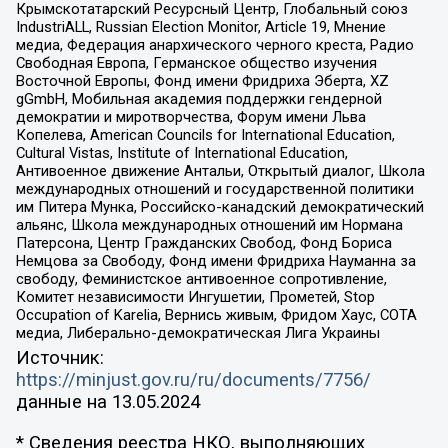
Крымскотатарский Ресурсный Центр, Глобальный союз
IndustriALL, Russian Election Monitor, Article 19, Мнение
медиа, Федерация анархического черного креста, Радио
Свободная Европа, Германское общество изучения
Восточной Европы, Фонд имени Фридриха Эберта, XZ
gGmbH, Мобильная академия поддержки гендерной
демократии и миротворчества, Форум имени Льва
Копелева, American Councils for International Education,
Cultural Vistas, Institute of International Education,
Антивоенное движение Антальи, Открытый диалог, Школа
международных отношений и государственной политики
им Питера Мунка, Российско-канадский демократический
альянс, Школа международных отношений им Нормана
Патерсона, Центр Гражданских Свобод, Фонд Бориса
Немцова за Свободу, Фонд имени Фридриха Науманна за
свободу, Феминистское антивоенное сопротивление,
Комитет независимости Ингушетии, Прометей, Stop
Occupation of Karelia, Вернись живым, Фридом Хаус, СОТА
медиа, Либерально-демократическая Лига Украины
Источник:
https://minjust.gov.ru/ru/documents/7756/
данные на
13.05.2024
* Сведения реестра НКО, выполняющих