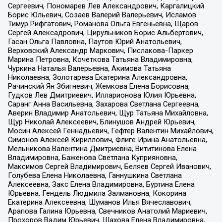
Сергеевич, Пономарев Лев Александрович, Каргалицкий
Борис Юльевич, Созаев Валерий Валерьевич, Исламов
Тимур Рифгатович, Романова Ольга Евгеньевна, Щаров
Сергей Алексадрович, Цирульников Борис Альбертович,
Гасан Ольга Павловна, Паутов Юрий Анатольевич,
Верховский Александр Маркович, Пислакова-Паркер
Марина Петровна, Кочеткова Татьяна Владимировна,
Чуркина Наталья Валерьевна, Акимова Татьяна
Николаевна, Золотарева Екатерина Александровна,
Рачинский Ян Збигневич, Жемкова Елена Борисовна,
Гудков Лев Дмитриевич, Илларионова Юлия Юрьевна,
Саранг Анна Васильевна, Захарова Светлана Сергеевна,
Аверин Владимир Анатольевич, Щур Татьяна Михайловна,
Щур Николай Алексеевич, Блинушов Андрей Юрьевич,
Мосин Алексей Геннадьевич, Гефтер Валентин Михайлович,
Симонов Алексей Кириллович, Флиге Ирина Анатольевна,
Мельникова Валентина Дмитриевна, Вититинова Елена
Владимировна, Баженова Светлана Куприяновна,
Максимов Сергей Владимирович, Беляев Сергей Иванович,
Голубева Елена Николаевна, Ганнушкина Светлана
Алексеевна, Закс Елена Владимировна, Буртина Елена
Юрьевна, Гендель Людмила Залмановна, Кокорина
Екатерина Алексеевна, Шуманов Илья Вячеславович,
Арапова Галина Юрьевна, Свечников Анатолий Мариевич,
Прохоров Вадим Юрьевич, Шахова Елена Владимировна,