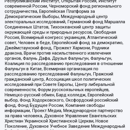
Республиканский Институт, Открытая Россия, Институт
современной России, Черноморский фонд регионального
сотрудничества, Европейская Платформа за
Демократические Выборы, Международный центр
электоральных исследований, Германский фонд Маршалла
Соединенных Штатов, Тихоокеанский центр защиты
окружающей среды и природных ресурсов, Свободная
Россия, Всемирный конгресс украинцев, Атлантический
совет, Человек в беде, Европейский фонд за демократию,
Джеймстаунский фонд, Прожект Хармони, Родники
дракона, Врачи против насильственного извлечения
органов, Фалунь Дафа, Друзья Фалуньгун, Фалуньгун,
Коалиция по расследованию преследования в отношении
Фалуньгун в Китае, Всемирная организация по
расследованию преследований Фалуньгун, Пражский
гражданский центр, Ассоциация школ политических
исследований при Совете Европы, Центр либеральной
современности, Форум русскоязычных европейцев,
Немецко-русский обмен, Бард колледж, Европейский
выбор, Фонд Ходорковского, Оксфордский российский
фонд, Фонд Будущее России, Компания свободы
информации, Проект Медиа, Международное партнерство
за права человека, Духовное Управление Евангельских
Христиан Украинской Христианской Церкви, Новое
Поколение, Духовное Учебное Заведение Международный