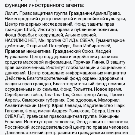
функции иностранного агента:
Лилит, Правозащитная группа Гражданин.Армия.Право,
Нижегородский центр немецкой и европейской культуры,
Центр гендерных исследований, Фонд защиты прав
граждан Штаб, Институт права и публичной политики,
Фонд борьбы с коррупцией, Альянс врачей,
НАСИЛИЮ.НЕТ, Мы против СПИДа, СВЕЧА, Гуманитарное
действие, Открытый Петербург, Лига Избирателей,
Правовая инициатива, Гражданский Союз, Хасдей
Ерушалаим, Центр поддержки и содействия развитию
средств массовой информации, Горячая Линия, В защиту
прав заключенных, Институт глобализации и социальных
движений, Центр социально-информационных инициатив
Действие, Благотворительный фонд охраны здоровья и
защиты прав граждан, Благотворительный фонд помощи
осужденным и их семьям, Фонд Тольятти, Новое время,
Серебряная тайга, Так-Так-Так, Сова, центр Анна, Проект
Апрель, Самарская губерния, Эра здоровья, Мемориал,
Аналитический Центр Юрия Левады, Издательство Парк
Гагарина, Фонд имени Андрея Рылькова, Сфера, Центр
СИБАЛЬТ, Уральская правозащитная группа, Женщины
Евразии, Институт прав человека, Фонд защиты гласности,
Российский исследовательский центр по правам человека,
Дальневосточный центр развития гражданских инициатив