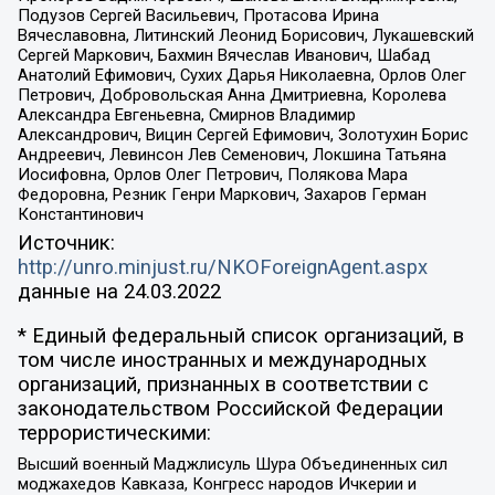
Подузов Сергей Васильевич, Протасова Ирина
Вячеславовна, Литинский Леонид Борисович, Лукашевский
Сергей Маркович, Бахмин Вячеслав Иванович, Шабад
Анатолий Ефимович, Сухих Дарья Николаевна, Орлов Олег
Петрович, Добровольская Анна Дмитриевна, Королева
Александра Евгеньевна, Смирнов Владимир
Александрович, Вицин Сергей Ефимович, Золотухин Борис
Андреевич, Левинсон Лев Семенович, Локшина Татьяна
Иосифовна, Орлов Олег Петрович, Полякова Мара
Федоровна, Резник Генри Маркович, Захаров Герман
Константинович
Источник:
http://unro.minjust.ru/NKOForeignAgent.aspx
данные на
24.03.2022
* Единый федеральный список организаций, в
том числе иностранных и международных
организаций, признанных в соответствии с
законодательством Российской Федерации
террористическими:
Высший военный Маджлисуль Шура Объединенных сил
моджахедов Кавказа, Конгресс народов Ичкерии и