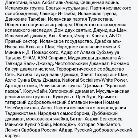
Дагестана, База, Асбат аль-Ансар, Священная война,
Исламская группа, Братья-мусульмане, Партия исламского
освобождения, Лашкар-И-Тайба, Исламская группа,
Движение Талибан, Исламская партия Туркестана,
Общество социальных реформ, Общество возрождения
исламского наследия, Дом двух святых, Джунд аш-Шам,
Исламский джихад, Аль-Каида, Имарат Кавказ, АБТО,
Правый сектор, Исламское государство, Джабха аль-
Нусра ли-Ахль аш-Шам, Народное ополчение имени К.
Минина и Д. Пожарского, Аджр от Аллаха Субхану уа
Тагьаля SHAM, АУМ Синрике, Муджахеды джамаата Ат-
Тавхида Валь-Джихад, Чистопольский Джамаат, Рохнамо
ба суи давлати исломи, Террористическое сообщество
Сеть, Катиба Таухид валь-Джихад, Хайят Тахрир аш-Шам,
Ахлю Сунна Валь Джамаа, National Socialism/White Power,
Артподготовка, Религиозная группа “Джамаат “Красный
пахарь”, Колумбайн, Хатлонский джамаат, Мусульманская
религиозная группа п. Кушкуль г. Оренбург, Крымско-
татарский добровольческий батальон имени Номана
Челебиджихана, Азов, Партия исламского возрождения
Таджикистана, Народная самооборона, Дуббайский
джамаат, московская ячейка, Батал-Хаджи Белхороев,
Маньяки Культ Убийц, Молодёжь Которая Улыбается,
Легион Свобода России, Айдар, Русский добровольческий
корпус