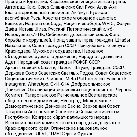
Правды и Единения, Каракольская инициативная группа,
Автоград Крю, Союз Славянских Сил Руси, Алля-Аят,
Благотворительный пансионат Ак Умут, Русская
республика Русь, Арестантское уголовное единство,
Башкорт, Нация и свобода, Нация и свобода, W.H.С., Фалунь
Дафа, Иртыш Ultras, Русский Патриотический клуб-
Новокузнецк/РПК, Сибирский державный союз, Фонд
борьбы с коррупцией, Фонд защиты прав граждан, Штабы
Навального, Совет граждан СССР Прикубанского округа г.
Краснодара, Мужское государство, Народное
объединение русского движения, Народное движение
Адат, Народный совет граждан РСФСР СССР
Архангельской области, Проект Штурм, Граждане СССР,
Держава Союз Советских Светлых Родов, Совет Советских
Социалистических Районов, Meta Platforms Inc, Facebook,
Instagram, WhatsApp, СИЧ-С14, Добровольческое
Движение Организации украинских националистов, Черный
Комитет, Татарстанское Региональное Всетатарское
общественное движение, Невоград, Молодежное
Демократическое Движение Весна, Верховный Совет
Татарской Автономной Советской Социалистической
Республики, Конгресс ойрат-калмыцкого народа,
Исполнительный комитет совета народных депутатов
Красноярского края, Этническое национальное
объединение, ЛГБТ, Я.МЫ Сергей Фургал