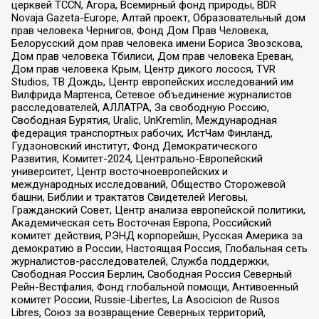
церквей TCCN, Агора, Всемирный фонд природы, BDR
Novaja Gazeta-Europe, Алтай проект, Образовательный дом
прав человека Чернигов, Фонд Дом Прав Человека,
Белорусский дом прав человека имени Бориса Звозскова,
Дом прав человека Тбилиси, Дом прав человека Ереван,
Дом прав человека Крым, Центр дикого лосося, TVR
Studios, ТВ Дождь, Центр европейских исследований им
Вилфрида Мартенса, Сетевое объединение журналистов
расследователей, АЛЛАТРА, За свободную Россию,
Свободная Бурятия, Uralic, UnKremlin, Международная
федерация транспортных рабочих, ИстЧам Финланд,
Гудзоновский институт, Фонд Демократического
Развития, Комитет-2024, Центрально-Европейский
университет, Центр восточноевропейских и
международных исследований, Общество Сторожевой
башни, Библии и трактатов Свидетелей Иеговы,
Гражданский Совет, Центр анализа европейской политики,
Академическая сеть Восточная Европа, Российский
комитет действия, РЭНД корпорейшн, Русская Америка за
демократию в России, Настоящая Россия, Глобальная сеть
журналистов-расследователей, Служба поддержки,
Свободная Россия Берлин, Свободная Россия Северный
Рейн-Вестфалия, Фонд глобальной помощи, Антивоенный
комитет России, Russie-Libertes, La Asocicion de Rusos
Libres, Союз за возвращение Северных территорий,