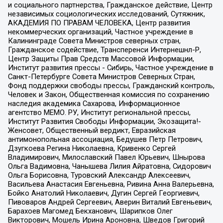
и социального партнерства, Гражданское действие, Центр
независимых социологических исследований, Сутяжник,
АКАДЕМИЯ ПО ПРАВАМ ЧЕЛОВЕКА, Центр развития
некоммерческих организаций, Частное учреждение в
Калининграде Совета Министров северных стран,
Гражданское содействие, Трансперенси Интернешнл-Р,
Центр Защиты Прав Средств Массовой Информации,
Институт развития прессы - Сибирь, Частное учреждение в
Санкт-Петербурге Совета Министров Северных Стран,
Фонд поддержки свободы прессы, Гражданский контроль,
Человек и Закон, Общественная комиссия по сохранению
наследия академика Сахарова, Информационное
агентство МЕМО. РУ, Институт региональной прессы,
Институт Развития Свободы Информации, Экозащита!-
Женсовет, Общественный вердикт, Евразийская
антимонопольная ассоциация, Бедушев Петр Петрович,
Дзугкоева Регина Николаевна, Кривенко Сергей
Владимирович, Милославский Павел Юрьевич, Шнырова
Ольга Вадимовна, Чанышева Лилия Айратовна, Сидорович
Ольга Борисовна, Туровский Александр Алексеевич,
Васильева Анастасия Евгеньевна, Ривина Анна Валерьевна,
Бойко Анатолий Николаевич, Дугин Сергей Георгиевич,
Пивоваров Андрей Сергеевич, Аверин Виталий Евгеньевич,
Барахоев Магомед Бекханович, Шарипков Олег
Викторович, Мошель Ирина Ароновна, Шведов Григорий