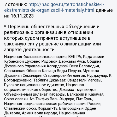
Источник:
http://nac.gov.ru/terroristicheskie-i-
ekstremistskie-organizacii-i-materialy.html
данные
на
16.11.2023
* Перечень общественных объединений и
религиозных организаций в отношении
которых судом принято вступившее в
законную силу решение о ликвидации или
запрете деятельности:
Национал-большевистская партия, ВЕК РА, Рада земли
Кубанской Духовно Родовой Державы Русь, Община
Духовного Управления Асгардской Веси Беловодья,
Славянская Община Капища Веды Перуна, Мужская
Духовная Семинария Староверов-Инглингов, Нурджулар, К
Богодержавию, Таблиги Джамаат, Свидетели Иеговы,
Русское национальное единство, Национал-
социалистическое общество, Джамаат мувахидов,
Объединенный Вилайат Кабарды, Балкарии и Карачая,
Союз славян, Ат-Такфир Валь-Хиджра, Пит Буль,
Национал-социалистическая рабочая партия России,
Славянский союз, Формат-18, Благородный Орден
Дьявола, Армия воли народа, Национальная