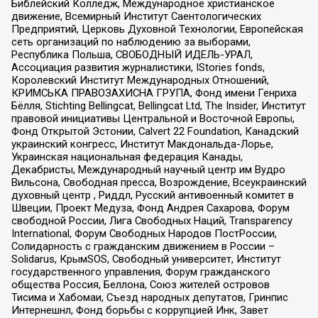
Библейский Колледж, Международное христианское
движение, Всемирный Институт Саентологических
Предприятий, Церковь Духовной Технологии, Европейская
сеть организаций по наблюдению за выборами,
Республика Польша, СВОБОДНЫЙ ИДЕЛЬ-УРАЛ,
Ассоциация развития журналистики, IStories fonds,
Королевский Институт Международных Отношений,
КРИМСЬКА ПРАВОЗАХИСНА ГРУПА, Фонд имени Генриха
Бёлля, Stichting Bellingcat, Bellingcat Ltd, The Insider, Институт
правовой инициативы Центральной и Восточной Европы,
Фонд Открытой Эстонии, Calvert 22 Foundation, Канадский
украинский конгресс, Институт Макдональда-Лорье,
Украинская национальная федерация Канады,
Декабристы, Международный научный центр им Вудро
Вильсона, Свободная пресса, Возрождение, Всеукраинский
духовный центр , Риддл, Русский антивоенный комитет в
Швеции, Проект Медуза, Фонд Андрея Сахарова, Форум
свободной России, Лига Свободных Наций, Transparеncy
International, Форум Свободных Народов ПостРоссии,
Солидарность с гражданским движением в России –
Solidarus, КрымSOS, Свободный университет, Институт
государственного управления, Форум гражданского
общества Россия, Беллона, Союз жителей островов
Тисима и Хабомаи, Съезд народных депутатов, Гринпис
Интернешнл, Фонд борьбы с коррупцией Инк, Завет