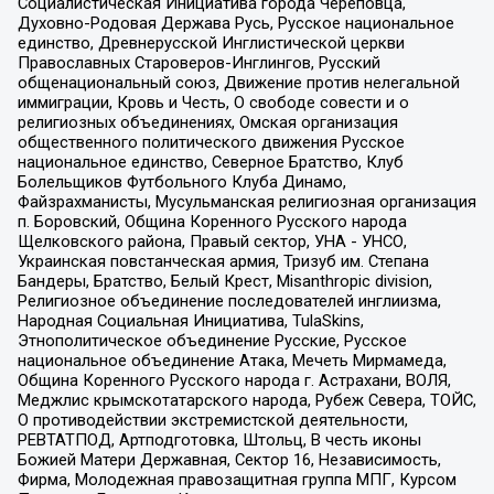
Социалистическая Инициатива города Череповца,
Духовно-Родовая Держава Русь, Русское национальное
единство, Древнерусской Инглистической церкви
Православных Староверов-Инглингов, Русский
общенациональный союз, Движение против нелегальной
иммиграции, Кровь и Честь, О свободе совести и о
религиозных объединениях, Омская организация
общественного политического движения Русское
национальное единство, Северное Братство, Клуб
Болельщиков Футбольного Клуба Динамо,
Файзрахманисты, Мусульманская религиозная организация
п. Боровский, Община Коренного Русского народа
Щелковского района, Правый сектор, УНА - УНСО,
Украинская повстанческая армия, Тризуб им. Степана
Бандеры, Братство, Белый Крест, Misanthropic division,
Религиозное объединение последователей инглиизма,
Народная Социальная Инициатива, TulaSkins,
Этнополитическое объединение Русские, Русское
национальное объединение Атака, Мечеть Мирмамеда,
Община Коренного Русского народа г. Астрахани, ВОЛЯ,
Меджлис крымскотатарского народа, Рубеж Севера, ТОЙС,
О противодействии экстремистской деятельности,
РЕВТАТПОД, Артподготовка, Штольц, В честь иконы
Божией Матери Державная, Сектор 16, Независимость,
Фирма, Молодежная правозащитная группа МПГ, Курсом