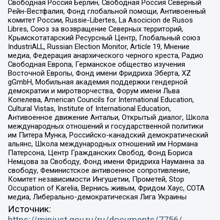
Свободная Россия Берлин, Свободная Россия Северный
Рейн-Вестфалия, Фонд глобальной помощи, Антивоенный
комитет России, Russie-Libertes, La Asocicion de Rusos
Libres, Союз за возвращение Северных территорий,
Крымскотатарский Ресурсный Центр, Глобальный союз
IndustriALL, Russian Election Monitor, Article 19, Мнение
медиа, Федерация анархического черного креста, Радио
Свободная Европа, Германское общество изучения
Восточной Европы, Фонд имени Фридриха Эберта, XZ
gGmbH, Мобильная академия поддержки гендерной
демократии и миротворчества, Форум имени Льва
Копелева, American Councils for International Education,
Cultural Vistas, Institute of International Education,
Антивоенное движение Антальи, Открытый диалог, Школа
международных отношений и государственной политики
им Питера Мунка, Российско-канадский демократический
альянс, Школа международных отношений им Нормана
Патерсона, Центр Гражданских Свобод, Фонд Бориса
Немцова за Свободу, Фонд имени Фридриха Науманна за
свободу, Феминистское антивоенное сопротивление,
Комитет независимости Ингушетии, Прометей, Stop
Occupation of Karelia, Вернись живым, Фридом Хаус, СОТА
медиа, Либерально-демократическая Лига Украины
Источник: