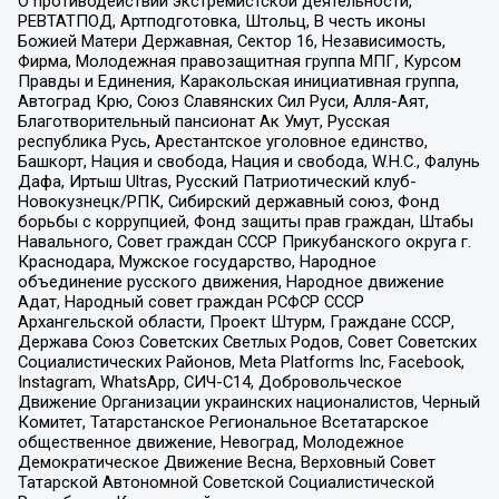
О противодействии экстремистской деятельности,
РЕВТАТПОД, Артподготовка, Штольц, В честь иконы
Божией Матери Державная, Сектор 16, Независимость,
Фирма, Молодежная правозащитная группа МПГ, Курсом
Правды и Единения, Каракольская инициативная группа,
Автоград Крю, Союз Славянских Сил Руси, Алля-Аят,
Благотворительный пансионат Ак Умут, Русская
республика Русь, Арестантское уголовное единство,
Башкорт, Нация и свобода, Нация и свобода, W.H.С., Фалунь
Дафа, Иртыш Ultras, Русский Патриотический клуб-
Новокузнецк/РПК, Сибирский державный союз, Фонд
борьбы с коррупцией, Фонд защиты прав граждан, Штабы
Навального, Совет граждан СССР Прикубанского округа г.
Краснодара, Мужское государство, Народное
объединение русского движения, Народное движение
Адат, Народный совет граждан РСФСР СССР
Архангельской области, Проект Штурм, Граждане СССР,
Держава Союз Советских Светлых Родов, Совет Советских
Социалистических Районов, Meta Platforms Inc, Facebook,
Instagram, WhatsApp, СИЧ-С14, Добровольческое
Движение Организации украинских националистов, Черный
Комитет, Татарстанское Региональное Всетатарское
общественное движение, Невоград, Молодежное
Демократическое Движение Весна, Верховный Совет
Татарской Автономной Советской Социалистической