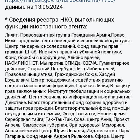
https://minjust.gov.ru/ru/documents/7756/
данные на
13.05.2024
* Сведения реестра НКО, выполняющих
функции иностранного агента:
Лилит, Правозащитная группа Гражданин.Армия.Право,
Нижегородский центр немецкой и европейской культуры,
Центр гендерных исследований, Фонд защиты прав
граждан Штаб, Институт права и публичной политики,
Фонд борьбы с коррупцией, Альянс врачей,
НАСИЛИЮ.НЕТ, Мы против СПИДа, СВЕЧА, Гуманитарное
действие, Открытый Петербург, Лига Избирателей,
Правовая инициатива, Гражданский Союз, Хасдей
Ерушалаим, Центр поддержки и содействия развитию
средств массовой информации, Горячая Линия, В защиту
прав заключенных, Институт глобализации и социальных
движений, Центр социально-информационных инициатив
Действие, Благотворительный фонд охраны здоровья и
защиты прав граждан, Благотворительный фонд помощи
осужденным и их семьям, Фонд Тольятти, Новое время,
Серебряная тайга, Так-Так-Так, Сова, центр Анна, Проект
Апрель, Самарская губерния, Эра здоровья, Мемориал,
Аналитический Центр Юрия Левады, Издательство Парк
Гагарина, Фонд имени Андрея Рылькова, Сфера, Центр