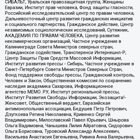
СИБАЛЬТ, Уральская правозащитная группа, Женщины
Евразии, Институт прав человека, Фонд защиты гласности,
Российский исследовательский центр по правам человека,
Дальневосточный центр развития гражданских инициатив
и социального партнерства, Гражданское действие, Центр
независимых социологических исследований, Сутяжник,
АКАДЕМИЯ ПО ПРАВАМ ЧЕЛОВЕКА, Центр развития
некоммерческих организаций, Частное учреждение в
Калининграде Совета Министров северных стран,
Гражданское содействие, Трансперенси Интернешнл-Р,
Центр Защиты Прав Средств Массовой Информации,
Институт развития прессы - Сибирь, Частное учреждение в
Санкт-Петербурге Совета Министров Северных Стран,
Фонд поддержки свободы прессы, Гражданский контроль,
Человек и Закон, Общественная комиссия по сохранению
наследия академика Сахарова, Информационное
агентство МЕМО. РУ, Институт региональной прессы,
Институт Развития Свободы Информации, Экозащита!-
Женсовет, Общественный вердикт, Евразийская
антимонопольная ассоциация, Бедушев Петр Петрович,
Дзугкоева Регина Николаевна, Кривенко Сергей
Владимирович, Милославский Павел Юрьевич, Шнырова
Ольга Вадимовна, Чанышева Лилия Айратовна, Сидорович
Ольга Борисовна, Туровский Александр Алексеевич,
Васильева Анастасия Евгеньевна, Ривина Анна Валерьевна,