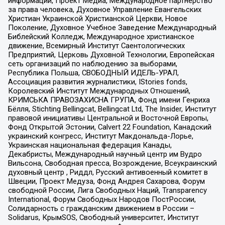
информации, Проект Медиа, Международное партнерство
за права человека, Духовное Управление Евангельских
Христиан Украинской Христианской Церкви, Новое
Поколение, Духовное Учебное Заведение Международный
Библейский Колледж, Международное христианское
движение, Всемирный Институт Саентологических
Предприятий, Церковь Духовной Технологии, Европейская
сеть организаций по наблюдению за выборами,
Республика Польша, СВОБОДНЫЙ ИДЕЛЬ-УРАЛ,
Ассоциация развития журналистики, IStories fonds,
Королевский Институт Международных Отношений,
КРИМСЬКА ПРАВОЗАХИСНА ГРУПА, Фонд имени Генриха
Бёлля, Stichting Bellingcat, Bellingcat Ltd, The Insider, Институт
правовой инициативы Центральной и Восточной Европы,
Фонд Открытой Эстонии, Calvert 22 Foundation, Канадский
украинский конгресс, Институт Макдональда-Лорье,
Украинская национальная федерация Канады,
Декабристы, Международный научный центр им Вудро
Вильсона, Свободная пресса, Возрождение, Всеукраинский
духовный центр , Риддл, Русский антивоенный комитет в
Швеции, Проект Медуза, Фонд Андрея Сахарова, Форум
свободной России, Лига Свободных Наций, Transparеncy
International, Форум Свободных Народов ПостРоссии,
Солидарность с гражданским движением в России –
Solidarus, КрымSOS, Свободный университет, Институт