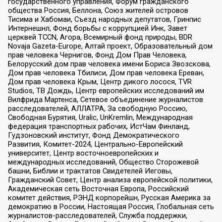
государственного управления, Форум гражданского
общества Россия, Беллона, Союз жителей островов
Тисима и Хабомаи, Съезд народных депутатов, Гринпис
Интернешнл, Фонд борьбы с коррупцией Инк, Завет
церквей TCCN, Агора, Всемирный фонд природы, BDR
Novaja Gazeta-Europe, Алтай проект, Образовательный дом
прав человека Чернигов, Фонд Дом Прав Человека,
Белорусский дом прав человека имени Бориса Звозскова,
Дом прав человека Тбилиси, Дом прав человека Ереван,
Дом прав человека Крым, Центр дикого лосося, TVR
Studios, ТВ Дождь, Центр европейских исследований им
Вилфрида Мартенса, Сетевое объединение журналистов
расследователей, АЛЛАТРА, За свободную Россию,
Свободная Бурятия, Uralic, UnKremlin, Международная
федерация транспортных рабочих, ИстЧам Финланд,
Гудзоновский институт, Фонд Демократического
Развития, Комитет-2024, Центрально-Европейский
университет, Центр восточноевропейских и
международных исследований, Общество Сторожевой
башни, Библии и трактатов Свидетелей Иеговы,
Гражданский Совет, Центр анализа европейской политики,
Академическая сеть Восточная Европа, Российский
комитет действия, РЭНД корпорейшн, Русская Америка за
демократию в России, Настоящая Россия, Глобальная сеть
журналистов-расследователей, Служба поддержки,