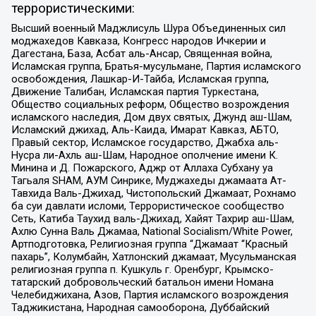
террористическими:
Высший военный Маджлисуль Шура Объединенных сил
моджахедов Кавказа, Конгресс народов Ичкерии и
Дагестана, База, Асбат аль-Ансар, Священная война,
Исламская группа, Братья-мусульмане, Партия исламского
освобождения, Лашкар-И-Тайба, Исламская группа,
Движение Талибан, Исламская партия Туркестана,
Общество социальных реформ, Общество возрождения
исламского наследия, Дом двух святых, Джунд аш-Шам,
Исламский джихад, Аль-Каида, Имарат Кавказ, АБТО,
Правый сектор, Исламское государство, Джабха аль-
Нусра ли-Ахль аш-Шам, Народное ополчение имени К.
Минина и Д. Пожарского, Аджр от Аллаха Субхану уа
Тагьаля SHAM, АУМ Синрике, Муджахеды джамаата Ат-
Тавхида Валь-Джихад, Чистопольский Джамаат, Рохнамо
ба суи давлати исломи, Террористическое сообщество
Сеть, Катиба Таухид валь-Джихад, Хайят Тахрир аш-Шам,
Ахлю Сунна Валь Джамаа, National Socialism/White Power,
Артподготовка, Религиозная группа “Джамаат “Красный
пахарь”, Колумбайн, Хатлонский джамаат, Мусульманская
религиозная группа п. Кушкуль г. Оренбург, Крымско-
татарский добровольческий батальон имени Номана
Челебиджихана, Азов, Партия исламского возрождения
Таджикистана, Народная самооборона, Дуббайский