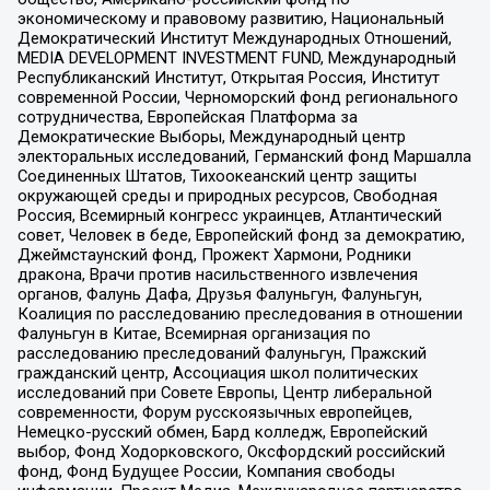
экономическому и правовому развитию, Национальный
Демократический Институт Международных Отношений,
MEDIA DEVELOPMENT INVESTMENT FUND, Международный
Республиканский Институт, Открытая Россия, Институт
современной России, Черноморский фонд регионального
сотрудничества, Европейская Платформа за
Демократические Выборы, Международный центр
электоральных исследований, Германский фонд Маршалла
Соединенных Штатов, Тихоокеанский центр защиты
окружающей среды и природных ресурсов, Свободная
Россия, Всемирный конгресс украинцев, Атлантический
совет, Человек в беде, Европейский фонд за демократию,
Джеймстаунский фонд, Прожект Хармони, Родники
дракона, Врачи против насильственного извлечения
органов, Фалунь Дафа, Друзья Фалуньгун, Фалуньгун,
Коалиция по расследованию преследования в отношении
Фалуньгун в Китае, Всемирная организация по
расследованию преследований Фалуньгун, Пражский
гражданский центр, Ассоциация школ политических
исследований при Совете Европы, Центр либеральной
современности, Форум русскоязычных европейцев,
Немецко-русский обмен, Бард колледж, Европейский
выбор, Фонд Ходорковского, Оксфордский российский
фонд, Фонд Будущее России, Компания свободы