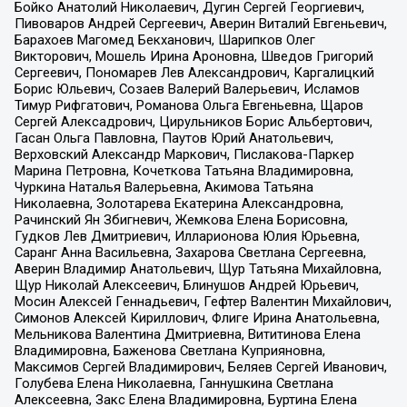
Бойко Анатолий Николаевич, Дугин Сергей Георгиевич,
Пивоваров Андрей Сергеевич, Аверин Виталий Евгеньевич,
Барахоев Магомед Бекханович, Шарипков Олег
Викторович, Мошель Ирина Ароновна, Шведов Григорий
Сергеевич, Пономарев Лев Александрович, Каргалицкий
Борис Юльевич, Созаев Валерий Валерьевич, Исламов
Тимур Рифгатович, Романова Ольга Евгеньевна, Щаров
Сергей Алексадрович, Цирульников Борис Альбертович,
Гасан Ольга Павловна, Паутов Юрий Анатольевич,
Верховский Александр Маркович, Пислакова-Паркер
Марина Петровна, Кочеткова Татьяна Владимировна,
Чуркина Наталья Валерьевна, Акимова Татьяна
Николаевна, Золотарева Екатерина Александровна,
Рачинский Ян Збигневич, Жемкова Елена Борисовна,
Гудков Лев Дмитриевич, Илларионова Юлия Юрьевна,
Саранг Анна Васильевна, Захарова Светлана Сергеевна,
Аверин Владимир Анатольевич, Щур Татьяна Михайловна,
Щур Николай Алексеевич, Блинушов Андрей Юрьевич,
Мосин Алексей Геннадьевич, Гефтер Валентин Михайлович,
Симонов Алексей Кириллович, Флиге Ирина Анатольевна,
Мельникова Валентина Дмитриевна, Вититинова Елена
Владимировна, Баженова Светлана Куприяновна,
Максимов Сергей Владимирович, Беляев Сергей Иванович,
Голубева Елена Николаевна, Ганнушкина Светлана
Алексеевна, Закс Елена Владимировна, Буртина Елена