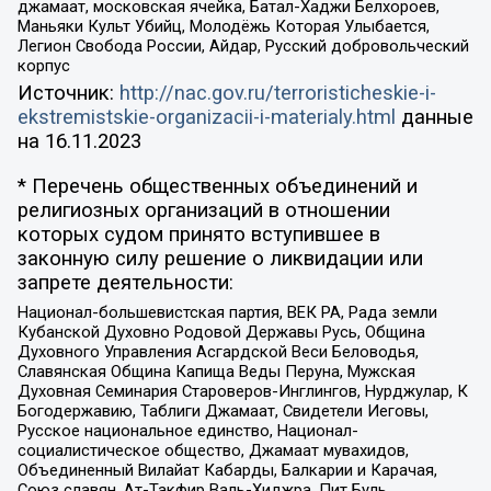
джамаат, московская ячейка, Батал-Хаджи Белхороев,
Маньяки Культ Убийц, Молодёжь Которая Улыбается,
Легион Свобода России, Айдар, Русский добровольческий
корпус
Источник:
http://nac.gov.ru/terroristicheskie-i-
ekstremistskie-organizacii-i-materialy.html
данные
на
16.11.2023
* Перечень общественных объединений и
религиозных организаций в отношении
которых судом принято вступившее в
законную силу решение о ликвидации или
запрете деятельности:
Национал-большевистская партия, ВЕК РА, Рада земли
Кубанской Духовно Родовой Державы Русь, Община
Духовного Управления Асгардской Веси Беловодья,
Славянская Община Капища Веды Перуна, Мужская
Духовная Семинария Староверов-Инглингов, Нурджулар, К
Богодержавию, Таблиги Джамаат, Свидетели Иеговы,
Русское национальное единство, Национал-
социалистическое общество, Джамаат мувахидов,
Объединенный Вилайат Кабарды, Балкарии и Карачая,
Союз славян, Ат-Такфир Валь-Хиджра, Пит Буль,