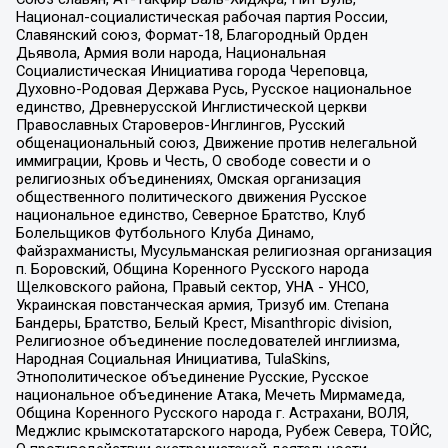
Национал-социалистическая рабочая партия России,
Славянский союз, Формат-18, Благородный Орден
Дьявола, Армия воли народа, Национальная
Социалистическая Инициатива города Череповца,
Духовно-Родовая Держава Русь, Русское национальное
единство, Древнерусской Инглистической церкви
Православных Староверов-Инглингов, Русский
общенациональный союз, Движение против нелегальной
иммиграции, Кровь и Честь, О свободе совести и о
религиозных объединениях, Омская организация
общественного политического движения Русское
национальное единство, Северное Братство, Клуб
Болельщиков Футбольного Клуба Динамо,
Файзрахманисты, Мусульманская религиозная организация
п. Боровский, Община Коренного Русского народа
Щелковского района, Правый сектор, УНА - УНСО,
Украинская повстанческая армия, Тризуб им. Степана
Бандеры, Братство, Белый Крест, Misanthropic division,
Религиозное объединение последователей инглиизма,
Народная Социальная Инициатива, TulaSkins,
Этнополитическое объединение Русские, Русское
национальное объединение Атака, Мечеть Мирмамеда,
Община Коренного Русского народа г. Астрахани, ВОЛЯ,
Меджлис крымскотатарского народа, Рубеж Севера, ТОЙС,