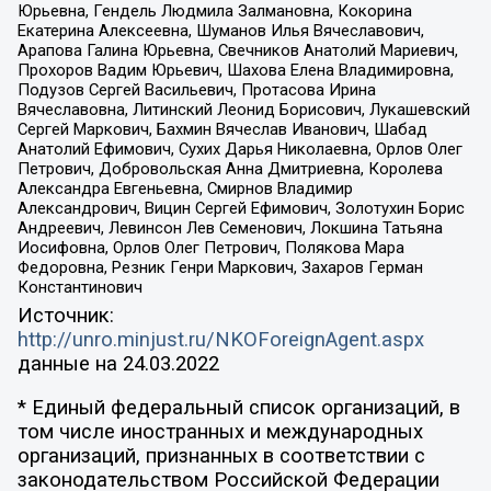
Юрьевна, Гендель Людмила Залмановна, Кокорина
Екатерина Алексеевна, Шуманов Илья Вячеславович,
Арапова Галина Юрьевна, Свечников Анатолий Мариевич,
Прохоров Вадим Юрьевич, Шахова Елена Владимировна,
Подузов Сергей Васильевич, Протасова Ирина
Вячеславовна, Литинский Леонид Борисович, Лукашевский
Сергей Маркович, Бахмин Вячеслав Иванович, Шабад
Анатолий Ефимович, Сухих Дарья Николаевна, Орлов Олег
Петрович, Добровольская Анна Дмитриевна, Королева
Александра Евгеньевна, Смирнов Владимир
Александрович, Вицин Сергей Ефимович, Золотухин Борис
Андреевич, Левинсон Лев Семенович, Локшина Татьяна
Иосифовна, Орлов Олег Петрович, Полякова Мара
Федоровна, Резник Генри Маркович, Захаров Герман
Константинович
Источник:
http://unro.minjust.ru/NKOForeignAgent.aspx
данные на
24.03.2022
* Единый федеральный список организаций, в
том числе иностранных и международных
организаций, признанных в соответствии с
законодательством Российской Федерации