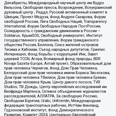
Декабристы, Международный научный центр им Вудро
Вильсона, Свободная пресса, Возрождение, Всеукраинский
духовный центр , Риддл, Русский антивоенный комитет в
Швеции, Проект Медуза, Фонд Андрея Сахарова, Форум
свободной России, Лига Свободных Наций, Transparеncy
International, Форум Свободных Народов ПостРоссии,
Солидарность с гражданским движением в России –
Solidarus, КрымSOS, Свободный университет, Институт
государственного управления, Форум гражданского
общества Россия, Беллона, Союз жителей островов
Тисима и Хабомаи, Съезд народных депутатов, Гринпис
Интернешнл, Фонд борьбы с коррупцией Инк, Завет
церквей TCCN, Агора, Всемирный фонд природы, BDR
Novaja Gazeta-Europe, Алтай проект, Образовательный дом
прав человека Чернигов, Фонд Дом Прав Человека,
Белорусский дом прав человека имени Бориса Звозскова,
Дом прав человека Тбилиси, Дом прав человека Ереван,
Дом прав человека Крым, Центр дикого лосося, TVR
Studios, ТВ Дождь, Центр европейских исследований им
Вилфрида Мартенса, Сетевое объединение журналистов
расследователей, АЛЛАТРА, За свободную Россию,
Свободная Бурятия, Uralic, UnKremlin, Международная
федерация транспортных рабочих, ИстЧам Финланд,
Гудзоновский институт, Фонд Демократического
Развития, Комитет-2024, Центрально-Европейский