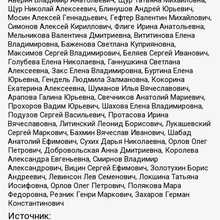
Аверин Владимир Анатольевич, Щур Татьяна Михайловна,
Щур Николай Алексеевич, Блинушов Андрей Юрьевич,
Мосин Алексей Геннадьевич, Гефтер Валентин Михайлович,
Симонов Алексей Кириллович, Флиге Ирина Анатольевна,
Мельникова Валентина Дмитриевна, Вититинова Елена
Владимировна, Баженова Светлана Куприяновна,
Максимов Сергей Владимирович, Беляев Сергей Иванович,
Голубева Елена Николаевна, Ганнушкина Светлана
Алексеевна, Закс Елена Владимировна, Буртина Елена
Юрьевна, Гендель Людмила Залмановна, Кокорина
Екатерина Алексеевна, Шуманов Илья Вячеславович,
Арапова Галина Юрьевна, Свечников Анатолий Мариевич,
Прохоров Вадим Юрьевич, Шахова Елена Владимировна,
Подузов Сергей Васильевич, Протасова Ирина
Вячеславовна, Литинский Леонид Борисович, Лукашевский
Сергей Маркович, Бахмин Вячеслав Иванович, Шабад
Анатолий Ефимович, Сухих Дарья Николаевна, Орлов Олег
Петрович, Добровольская Анна Дмитриевна, Королева
Александра Евгеньевна, Смирнов Владимир
Александрович, Вицин Сергей Ефимович, Золотухин Борис
Андреевич, Левинсон Лев Семенович, Локшина Татьяна
Иосифовна, Орлов Олег Петрович, Полякова Мара
Федоровна, Резник Генри Маркович, Захаров Герман
Константинович
Источник: