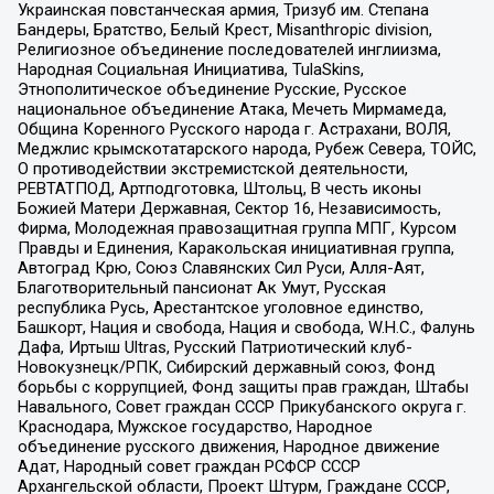
Украинская повстанческая армия, Тризуб им. Степана
Бандеры, Братство, Белый Крест, Misanthropic division,
Религиозное объединение последователей инглиизма,
Народная Социальная Инициатива, TulaSkins,
Этнополитическое объединение Русские, Русское
национальное объединение Атака, Мечеть Мирмамеда,
Община Коренного Русского народа г. Астрахани, ВОЛЯ,
Меджлис крымскотатарского народа, Рубеж Севера, ТОЙС,
О противодействии экстремистской деятельности,
РЕВТАТПОД, Артподготовка, Штольц, В честь иконы
Божией Матери Державная, Сектор 16, Независимость,
Фирма, Молодежная правозащитная группа МПГ, Курсом
Правды и Единения, Каракольская инициативная группа,
Автоград Крю, Союз Славянских Сил Руси, Алля-Аят,
Благотворительный пансионат Ак Умут, Русская
республика Русь, Арестантское уголовное единство,
Башкорт, Нация и свобода, Нация и свобода, W.H.С., Фалунь
Дафа, Иртыш Ultras, Русский Патриотический клуб-
Новокузнецк/РПК, Сибирский державный союз, Фонд
борьбы с коррупцией, Фонд защиты прав граждан, Штабы
Навального, Совет граждан СССР Прикубанского округа г.
Краснодара, Мужское государство, Народное
объединение русского движения, Народное движение
Адат, Народный совет граждан РСФСР СССР
Архангельской области, Проект Штурм, Граждане СССР,