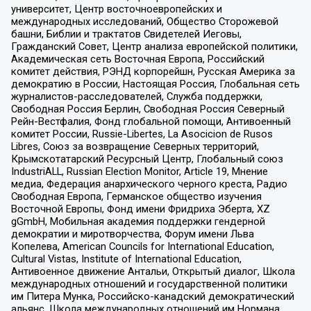
университет, Центр восточноевропейских и
международных исследований, Общество Сторожевой
башни, Библии и трактатов Свидетелей Иеговы,
Гражданский Совет, Центр анализа европейской политики,
Академическая сеть Восточная Европа, Российский
комитет действия, РЭНД корпорейшн, Русская Америка за
демократию в России, Настоящая Россия, Глобальная сеть
журналистов-расследователей, Служба поддержки,
Свободная Россия Берлин, Свободная Россия Северный
Рейн-Вестфалия, Фонд глобальной помощи, Антивоенный
комитет России, Russie-Libertes, La Asocicion de Rusos
Libres, Союз за возвращение Северных территорий,
Крымскотатарский Ресурсный Центр, Глобальный союз
IndustriALL, Russian Election Monitor, Article 19, Мнение
медиа, Федерация анархического черного креста, Радио
Свободная Европа, Германское общество изучения
Восточной Европы, Фонд имени Фридриха Эберта, XZ
gGmbH, Мобильная академия поддержки гендерной
демократии и миротворчества, Форум имени Льва
Копелева, American Councils for International Education,
Cultural Vistas, Institute of International Education,
Антивоенное движение Антальи, Открытый диалог, Школа
международных отношений и государственной политики
им Питера Мунка, Российско-канадский демократический
альянс, Школа международных отношений им Нормана