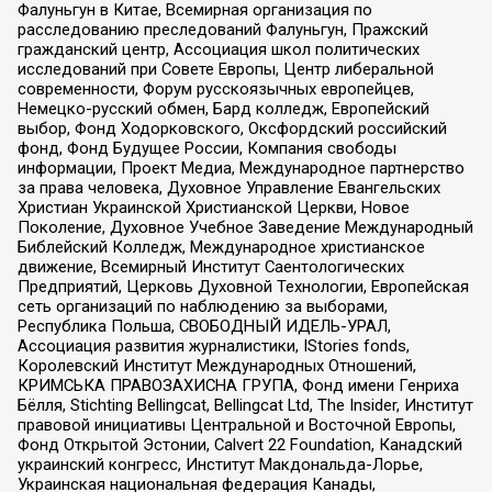
Фалуньгун в Китае, Всемирная организация по
расследованию преследований Фалуньгун, Пражский
гражданский центр, Ассоциация школ политических
исследований при Совете Европы, Центр либеральной
современности, Форум русскоязычных европейцев,
Немецко-русский обмен, Бард колледж, Европейский
выбор, Фонд Ходорковского, Оксфордский российский
фонд, Фонд Будущее России, Компания свободы
информации, Проект Медиа, Международное партнерство
за права человека, Духовное Управление Евангельских
Христиан Украинской Христианской Церкви, Новое
Поколение, Духовное Учебное Заведение Международный
Библейский Колледж, Международное христианское
движение, Всемирный Институт Саентологических
Предприятий, Церковь Духовной Технологии, Европейская
сеть организаций по наблюдению за выборами,
Республика Польша, СВОБОДНЫЙ ИДЕЛЬ-УРАЛ,
Ассоциация развития журналистики, IStories fonds,
Королевский Институт Международных Отношений,
КРИМСЬКА ПРАВОЗАХИСНА ГРУПА, Фонд имени Генриха
Бёлля, Stichting Bellingcat, Bellingcat Ltd, The Insider, Институт
правовой инициативы Центральной и Восточной Европы,
Фонд Открытой Эстонии, Calvert 22 Foundation, Канадский
украинский конгресс, Институт Макдональда-Лорье,
Украинская национальная федерация Канады,