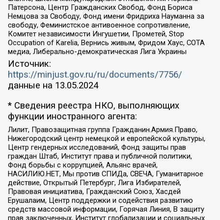
Патерсона, Центр Гражданских Свобод, Фонд Бориса
Немцова за Свободу, Фонд имени Фридриха Науманна за
свободу, Феминистское антивоенное сопротивление,
Комитет независимости Ингушетии, Прометей, Stop
Occupation of Karelia, Вернись живым, Фридом Хаус, СОТА
медиа, Либерально-демократическая Лига Украины
Источник:
https://minjust.gov.ru/ru/documents/7756/
данные на
13.05.2024
* Сведения реестра НКО, выполняющих
функции иностранного агента:
Лилит, Правозащитная группа Гражданин.Армия.Право,
Нижегородский центр немецкой и европейской культуры,
Центр гендерных исследований, Фонд защиты прав
граждан Штаб, Институт права и публичной политики,
Фонд борьбы с коррупцией, Альянс врачей,
НАСИЛИЮ.НЕТ, Мы против СПИДа, СВЕЧА, Гуманитарное
действие, Открытый Петербург, Лига Избирателей,
Правовая инициатива, Гражданский Союз, Хасдей
Ерушалаим, Центр поддержки и содействия развитию
средств массовой информации, Горячая Линия, В защиту
прав заключенных, Институт глобализации и социальных