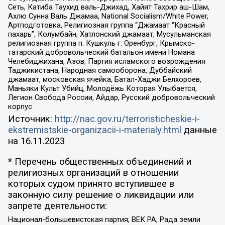
Сеть, Катиба Таухид валь-Джихад, Хайят Тахрир аш-Шам,
Ахлю Сунна Валь Джамаа, National Socialism/White Power,
Артподготовка, Религиозная группа “Джамаат “Красный
пахарь”, Колумбайн, Хатлонский джамаат, Мусульманская
религиозная группа п. Кушкуль г. Оренбург, Крымско-
татарский добровольческий батальон имени Номана
Челебиджихана, Азов, Партия исламского возрождения
Таджикистана, Народная самооборона, Дуббайский
джамаат, московская ячейка, Батал-Хаджи Белхороев,
Маньяки Культ Убийц, Молодёжь Которая Улыбается,
Легион Свобода России, Айдар, Русский добровольческий
корпус
Источник:
http://nac.gov.ru/terroristicheskie-i-
ekstremistskie-organizacii-i-materialy.html
данные
на
16.11.2023
* Перечень общественных объединений и
религиозных организаций в отношении
которых судом принято вступившее в
законную силу решение о ликвидации или
запрете деятельности:
Национал-большевистская партия, ВЕК РА, Рада земли