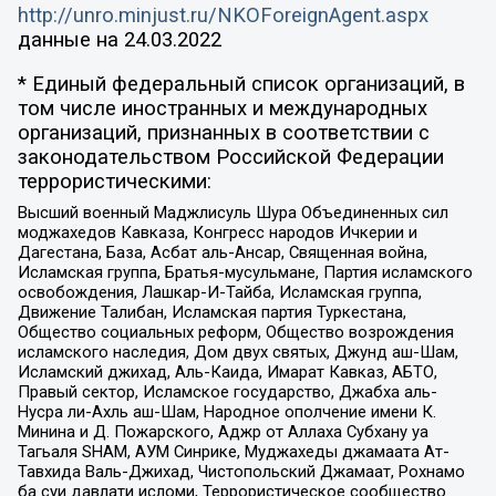
http://unro.minjust.ru/NKOForeignAgent.aspx
данные на
24.03.2022
* Единый федеральный список организаций, в
том числе иностранных и международных
организаций, признанных в соответствии с
законодательством Российской Федерации
террористическими:
Высший военный Маджлисуль Шура Объединенных сил
моджахедов Кавказа, Конгресс народов Ичкерии и
Дагестана, База, Асбат аль-Ансар, Священная война,
Исламская группа, Братья-мусульмане, Партия исламского
освобождения, Лашкар-И-Тайба, Исламская группа,
Движение Талибан, Исламская партия Туркестана,
Общество социальных реформ, Общество возрождения
исламского наследия, Дом двух святых, Джунд аш-Шам,
Исламский джихад, Аль-Каида, Имарат Кавказ, АБТО,
Правый сектор, Исламское государство, Джабха аль-
Нусра ли-Ахль аш-Шам, Народное ополчение имени К.
Минина и Д. Пожарского, Аджр от Аллаха Субхану уа
Тагьаля SHAM, АУМ Синрике, Муджахеды джамаата Ат-
Тавхида Валь-Джихад, Чистопольский Джамаат, Рохнамо
ба суи давлати исломи, Террористическое сообщество