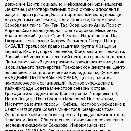
движений, Центр социально-информационных инициатив
Действие, Благотворительный фонд охраны здоровья и
защиты прав граждан, Благотворительный фонд помощи
осужденным и их семьям, Фонд Тольятти, Новое время,
Серебряная тайга, Так-Так-Так, Сова, центр Анна, Проект
Апрель, Самарская губерния, Эра здоровья, Мемориал,
Аналитический Центр Юрия Левады, Издательство Парк
Гагарина, Фонд имени Андрея Рылькова, Сфера, Центр
СИБАЛЬТ, Уральская правозащитная группа, Женщины
Евразии, Институт прав человека, Фонд защиты гласности,
Российский исследовательский центр по правам человека,
Дальневосточный центр развития гражданских инициатив
и социального партнерства, Гражданское действие, Центр
независимых социологических исследований, Сутяжник,
АКАДЕМИЯ ПО ПРАВАМ ЧЕЛОВЕКА, Центр развития
некоммерческих организаций, Частное учреждение в
Калининграде Совета Министров северных стран,
Гражданское содействие, Трансперенси Интернешнл-Р,
Центр Защиты Прав Средств Массовой Информации,
Институт развития прессы - Сибирь, Частное учреждение в
Санкт-Петербурге Совета Министров Северных Стран,
Фонд поддержки свободы прессы, Гражданский контроль,
Человек и Закон, Общественная комиссия по сохранению
наследия академика Сахарова, Информационное
агентство МЕМО. РУ, Институт региональной прессы,