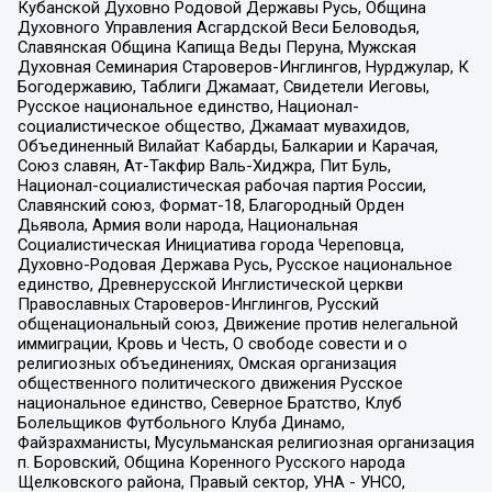
Кубанской Духовно Родовой Державы Русь, Община
Духовного Управления Асгардской Веси Беловодья,
Славянская Община Капища Веды Перуна, Мужская
Духовная Семинария Староверов-Инглингов, Нурджулар, К
Богодержавию, Таблиги Джамаат, Свидетели Иеговы,
Русское национальное единство, Национал-
социалистическое общество, Джамаат мувахидов,
Объединенный Вилайат Кабарды, Балкарии и Карачая,
Союз славян, Ат-Такфир Валь-Хиджра, Пит Буль,
Национал-социалистическая рабочая партия России,
Славянский союз, Формат-18, Благородный Орден
Дьявола, Армия воли народа, Национальная
Социалистическая Инициатива города Череповца,
Духовно-Родовая Держава Русь, Русское национальное
единство, Древнерусской Инглистической церкви
Православных Староверов-Инглингов, Русский
общенациональный союз, Движение против нелегальной
иммиграции, Кровь и Честь, О свободе совести и о
религиозных объединениях, Омская организация
общественного политического движения Русское
национальное единство, Северное Братство, Клуб
Болельщиков Футбольного Клуба Динамо,
Файзрахманисты, Мусульманская религиозная организация
п. Боровский, Община Коренного Русского народа
Щелковского района, Правый сектор, УНА - УНСО,