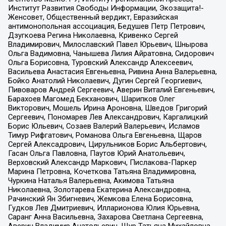
Институт Развития Свободы Информации, Экозащита!-
Женсовет, Общественный вердикт, Евразийская
антимонопольная ассоциация, Бедушев Петр Петрович,
Дзугкоева Регина Николаевна, Кривенко Сергей
Владимирович, Милославский Павел Юрьевич, Шнырова
Ольга Вадимовна, Чанышева Лилия Айратовна, Сидорович
Ольга Борисовна, Туровский Александр Алексеевич,
Васильева Анастасия Евгеньевна, Ривина Анна Валерьевна,
Бойко Анатолий Николаевич, Дугин Сергей Георгиевич,
Пивоваров Андрей Сергеевич, Аверин Виталий Евгеньевич,
Барахоев Магомед Бекханович, Шарипков Олег
Викторович, Мошель Ирина Ароновна, Шведов Григорий
Сергеевич, Пономарев Лев Александрович, Каргалицкий
Борис Юльевич, Созаев Валерий Валерьевич, Исламов
Тимур Рифгатович, Романова Ольга Евгеньевна, Щаров
Сергей Алексадрович, Цирульников Борис Альбертович,
Гасан Ольга Павловна, Паутов Юрий Анатольевич,
Верховский Александр Маркович, Пислакова-Паркер
Марина Петровна, Кочеткова Татьяна Владимировна,
Чуркина Наталья Валерьевна, Акимова Татьяна
Николаевна, Золотарева Екатерина Александровна,
Рачинский Ян Збигневич, Жемкова Елена Борисовна,
Гудков Лев Дмитриевич, Илларионова Юлия Юрьевна,
Саранг Анна Васильевна, Захарова Светлана Сергеевна,