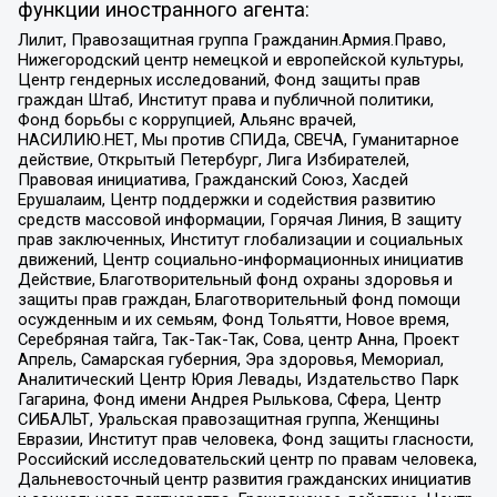
функции иностранного агента:
Лилит, Правозащитная группа Гражданин.Армия.Право,
Нижегородский центр немецкой и европейской культуры,
Центр гендерных исследований, Фонд защиты прав
граждан Штаб, Институт права и публичной политики,
Фонд борьбы с коррупцией, Альянс врачей,
НАСИЛИЮ.НЕТ, Мы против СПИДа, СВЕЧА, Гуманитарное
действие, Открытый Петербург, Лига Избирателей,
Правовая инициатива, Гражданский Союз, Хасдей
Ерушалаим, Центр поддержки и содействия развитию
средств массовой информации, Горячая Линия, В защиту
прав заключенных, Институт глобализации и социальных
движений, Центр социально-информационных инициатив
Действие, Благотворительный фонд охраны здоровья и
защиты прав граждан, Благотворительный фонд помощи
осужденным и их семьям, Фонд Тольятти, Новое время,
Серебряная тайга, Так-Так-Так, Сова, центр Анна, Проект
Апрель, Самарская губерния, Эра здоровья, Мемориал,
Аналитический Центр Юрия Левады, Издательство Парк
Гагарина, Фонд имени Андрея Рылькова, Сфера, Центр
СИБАЛЬТ, Уральская правозащитная группа, Женщины
Евразии, Институт прав человека, Фонд защиты гласности,
Российский исследовательский центр по правам человека,
Дальневосточный центр развития гражданских инициатив