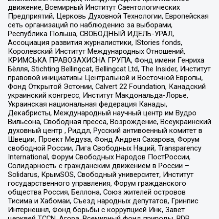
движение, Всемирный Институт Саентологических
Предприятий, Церковь Духовной Технологии, Европейская
сеть организаций по наблюдению за выборами,
Республика Польша, СВОБОДНЫЙ ИДЕЛЬ-УРАЛ,
Ассоциация развития журналистики, IStories fonds,
Королевский Институт Международных Отношений,
КРИМСЬКА ПРАВОЗАХИСНА ГРУПА, Фонд имени Генриха
Бёлля, Stichting Bellingcat, Bellingcat Ltd, The Insider, Институт
правовой инициативы Центральной и Восточной Европы,
Фонд Открытой Эстонии, Calvert 22 Foundation, Канадский
украинский конгресс, Институт Макдональда-Лорье,
Украинская национальная федерация Канады,
Декабристы, Международный научный центр им Вудро
Вильсона, Свободная пресса, Возрождение, Всеукраинский
духовный центр , Риддл, Русский антивоенный комитет в
Швеции, Проект Медуза, Фонд Андрея Сахарова, Форум
свободной России, Лига Свободных Наций, Transparеncy
International, Форум Свободных Народов ПостРоссии,
Солидарность с гражданским движением в России –
Solidarus, КрымSOS, Свободный университет, Институт
государственного управления, Форум гражданского
общества Россия, Беллона, Союз жителей островов
Тисима и Хабомаи, Съезд народных депутатов, Гринпис
Интернешнл, Фонд борьбы с коррупцией Инк, Завет
церквей TCCN, Агора, Всемирный фонд природы, BDR