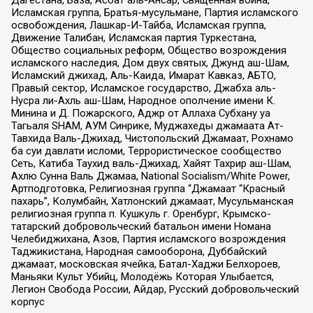
Исламская группа, Братья-мусульмане, Партия исламского
освобождения, Лашкар-И-Тайба, Исламская группа,
Движение Талибан, Исламская партия Туркестана,
Общество социальных реформ, Общество возрождения
исламского наследия, Дом двух святых, Джунд аш-Шам,
Исламский джихад, Аль-Каида, Имарат Кавказ, АБТО,
Правый сектор, Исламское государство, Джабха аль-
Нусра ли-Ахль аш-Шам, Народное ополчение имени К.
Минина и Д. Пожарского, Аджр от Аллаха Субхану уа
Тагьаля SHAM, АУМ Синрике, Муджахеды джамаата Ат-
Тавхида Валь-Джихад, Чистопольский Джамаат, Рохнамо
ба суи давлати исломи, Террористическое сообщество
Сеть, Катиба Таухид валь-Джихад, Хайят Тахрир аш-Шам,
Ахлю Сунна Валь Джамаа, National Socialism/White Power,
Артподготовка, Религиозная группа “Джамаат “Красный
пахарь”, Колумбайн, Хатлонский джамаат, Мусульманская
религиозная группа п. Кушкуль г. Оренбург, Крымско-
татарский добровольческий батальон имени Номана
Челебиджихана, Азов, Партия исламского возрождения
Таджикистана, Народная самооборона, Дуббайский
джамаат, московская ячейка, Батал-Хаджи Белхороев,
Маньяки Культ Убийц, Молодёжь Которая Улыбается,
Легион Свобода России, Айдар, Русский добровольческий
корпус