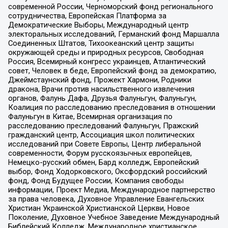
современной России, Черноморский фонд регионального
сотрудничества, Европейская Платформа за
Демократические Выборы, Международный центр
электоральных исследований, Германский фонд Маршалла
Соединенных Штатов, Тихоокеанский центр защиты
окружающей среды и природных ресурсов, Свободная
Россия, Всемирный конгресс украинцев, Атлантический
совет, Человек в беде, Европейский фонд за демократию,
Джеймстаунский фонд, Прожект Хармони, Родники
дракона, Врачи против насильственного извлечения
органов, Фалунь Дафа, Друзья Фалуньгун, Фалуньгун,
Коалиция по расследованию преследования в отношении
Фалуньгун в Китае, Всемирная организация по
расследованию преследований Фалуньгун, Пражский
гражданский центр, Ассоциация школ политических
исследований при Совете Европы, Центр либеральной
современности, Форум русскоязычных европейцев,
Немецко-русский обмен, Бард колледж, Европейский
выбор, Фонд Ходорковского, Оксфордский российский
фонд, Фонд Будущее России, Компания свободы
информации, Проект Медиа, Международное партнерство
за права человека, Духовное Управление Евангельских
Христиан Украинской Христианской Церкви, Новое
Поколение, Духовное Учебное Заведение Международный
Библейский Колледж, Международное христианское