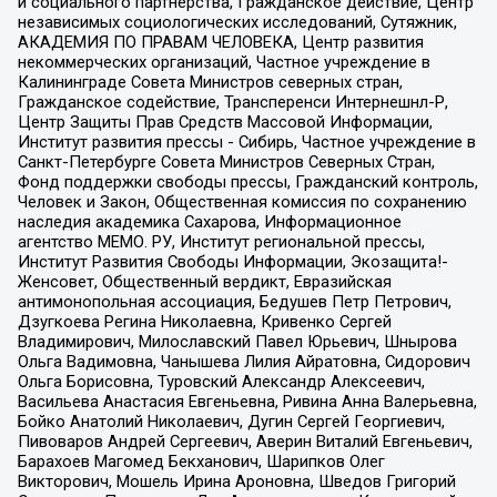
и социального партнерства, Гражданское действие, Центр
независимых социологических исследований, Сутяжник,
АКАДЕМИЯ ПО ПРАВАМ ЧЕЛОВЕКА, Центр развития
некоммерческих организаций, Частное учреждение в
Калининграде Совета Министров северных стран,
Гражданское содействие, Трансперенси Интернешнл-Р,
Центр Защиты Прав Средств Массовой Информации,
Институт развития прессы - Сибирь, Частное учреждение в
Санкт-Петербурге Совета Министров Северных Стран,
Фонд поддержки свободы прессы, Гражданский контроль,
Человек и Закон, Общественная комиссия по сохранению
наследия академика Сахарова, Информационное
агентство МЕМО. РУ, Институт региональной прессы,
Институт Развития Свободы Информации, Экозащита!-
Женсовет, Общественный вердикт, Евразийская
антимонопольная ассоциация, Бедушев Петр Петрович,
Дзугкоева Регина Николаевна, Кривенко Сергей
Владимирович, Милославский Павел Юрьевич, Шнырова
Ольга Вадимовна, Чанышева Лилия Айратовна, Сидорович
Ольга Борисовна, Туровский Александр Алексеевич,
Васильева Анастасия Евгеньевна, Ривина Анна Валерьевна,
Бойко Анатолий Николаевич, Дугин Сергей Георгиевич,
Пивоваров Андрей Сергеевич, Аверин Виталий Евгеньевич,
Барахоев Магомед Бекханович, Шарипков Олег
Викторович, Мошель Ирина Ароновна, Шведов Григорий