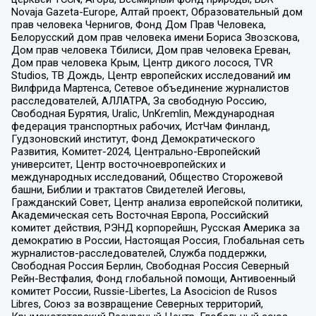
Novaja Gazeta-Europe, Алтай проект, Образовательный дом
прав человека Чернигов, Фонд Дом Прав Человека,
Белорусский дом прав человека имени Бориса Звозскова,
Дом прав человека Тбилиси, Дом прав человека Ереван,
Дом прав человека Крым, Центр дикого лосося, TVR
Studios, ТВ Дождь, Центр европейских исследований им
Вилфрида Мартенса, Сетевое объединение журналистов
расследователей, АЛЛАТРА, За свободную Россию,
Свободная Бурятия, Uralic, UnKremlin, Международная
федерация транспортных рабочих, ИстЧам Финланд,
Гудзоновский институт, Фонд Демократического
Развития, Комитет-2024, Центрально-Европейский
университет, Центр восточноевропейских и
международных исследований, Общество Сторожевой
башни, Библии и трактатов Свидетелей Иеговы,
Гражданский Совет, Центр анализа европейской политики,
Академическая сеть Восточная Европа, Российский
комитет действия, РЭНД корпорейшн, Русская Америка за
демократию в России, Настоящая Россия, Глобальная сеть
журналистов-расследователей, Служба поддержки,
Свободная Россия Берлин, Свободная Россия Северный
Рейн-Вестфалия, Фонд глобальной помощи, Антивоенный
комитет России, Russie-Libertes, La Asocicion de Rusos
Libres, Союз за возвращение Северных территорий,