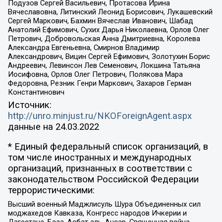
Подузов Сергей Васильевич, Протасова Ирина
Вячеславовна, Литинский Леонид Борисович, Лукашевский
Сергей Маркович, Бахмин Вячеслав Иванович, Шабад
Анатолий Ефимович, Сухих Дарья Николаевна, Орлов Олег
Петрович, Добровольская Анна Дмитриевна, Королева
Александра Евгеньевна, Смирнов Владимир
Александрович, Вицин Сергей Ефимович, Золотухин Борис
Андреевич, Левинсон Лев Семенович, Локшина Татьяна
Иосифовна, Орлов Олег Петрович, Полякова Мара
Федоровна, Резник Генри Маркович, Захаров Герман
Константинович
Источник:
http://unro.minjust.ru/NKOForeignAgent.aspx
данные на
24.03.2022
* Единый федеральный список организаций, в
том числе иностранных и международных
организаций, признанных в соответствии с
законодательством Российской Федерации
террористическими:
Высший военный Маджлисуль Шура Объединенных сил
моджахедов Кавказа, Конгресс народов Ичкерии и
Дагестана, База, Асбат аль-Ансар, Священная война,