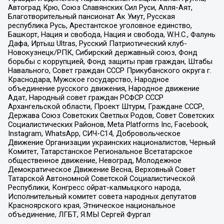
Автоград Крю, Союз Славянских Сил Руси, Алля-Аят,
Благотворительный пансионат Ак Умут, Русская
республика Русь, Арестантское уголовное единство,
Башкорт, Нация и свобода, Нация и свобода, W.H.С., Фалунь
Дафа, Иртыш Ultras, Русский Патриотический клуб-
Новокузнецк/РПК, Сибирский державный союз, Фонд
борьбы с коррупцией, Фонд защиты прав граждан, Штабы
Навального, Совет граждан СССР Прикубанского округа г.
Краснодара, Мужское государство, Народное
объединение русского движения, Народное движение
Адат, Народный совет граждан РСФСР СССР
Архангельской области, Проект Штурм, Граждане СССР,
Держава Союз Советских Светлых Родов, Совет Советских
Социалистических Районов, Meta Platforms Inc, Facebook,
Instagram, WhatsApp, СИЧ-С14, Добровольческое
Движение Организации украинских националистов, Черный
Комитет, Татарстанское Региональное Всетатарское
общественное движение, Невоград, Молодежное
Демократическое Движение Весна, Верховный Совет
Татарской Автономной Советской Социалистической
Республики, Конгресс ойрат-калмыцкого народа,
Исполнительный комитет совета народных депутатов
Красноярского края, Этническое национальное
объединение, ЛГБТ, Я.МЫ Сергей Фургал