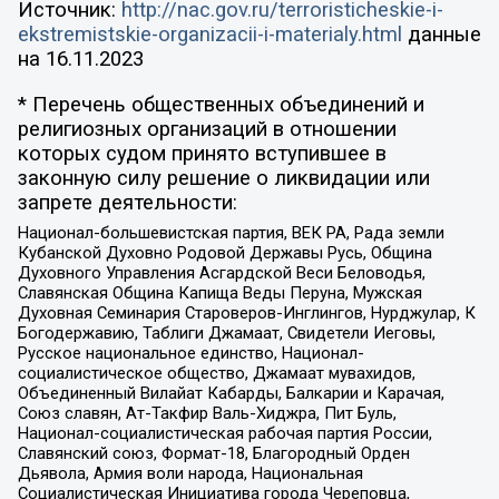
Источник:
http://nac.gov.ru/terroristicheskie-i-
ekstremistskie-organizacii-i-materialy.html
данные
на
16.11.2023
* Перечень общественных объединений и
религиозных организаций в отношении
которых судом принято вступившее в
законную силу решение о ликвидации или
запрете деятельности:
Национал-большевистская партия, ВЕК РА, Рада земли
Кубанской Духовно Родовой Державы Русь, Община
Духовного Управления Асгардской Веси Беловодья,
Славянская Община Капища Веды Перуна, Мужская
Духовная Семинария Староверов-Инглингов, Нурджулар, К
Богодержавию, Таблиги Джамаат, Свидетели Иеговы,
Русское национальное единство, Национал-
социалистическое общество, Джамаат мувахидов,
Объединенный Вилайат Кабарды, Балкарии и Карачая,
Союз славян, Ат-Такфир Валь-Хиджра, Пит Буль,
Национал-социалистическая рабочая партия России,
Славянский союз, Формат-18, Благородный Орден
Дьявола, Армия воли народа, Национальная
Социалистическая Инициатива города Череповца,