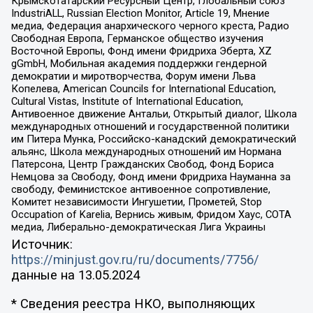
Крымскотатарский Ресурсный Центр, Глобальный союз
IndustriALL, Russian Election Monitor, Article 19, Мнение
медиа, Федерация анархического черного креста, Радио
Свободная Европа, Германское общество изучения
Восточной Европы, Фонд имени Фридриха Эберта, XZ
gGmbH, Мобильная академия поддержки гендерной
демократии и миротворчества, Форум имени Льва
Копелева, American Councils for International Education,
Cultural Vistas, Institute of International Education,
Антивоенное движение Антальи, Открытый диалог, Школа
международных отношений и государственной политики
им Питера Мунка, Российско-канадский демократический
альянс, Школа международных отношений им Нормана
Патерсона, Центр Гражданских Свобод, Фонд Бориса
Немцова за Свободу, Фонд имени Фридриха Науманна за
свободу, Феминистское антивоенное сопротивление,
Комитет независимости Ингушетии, Прометей, Stop
Occupation of Karelia, Вернись живым, Фридом Хаус, СОТА
медиа, Либерально-демократическая Лига Украины
Источник:
https://minjust.gov.ru/ru/documents/7756/
данные на
13.05.2024
* Сведения реестра НКО, выполняющих