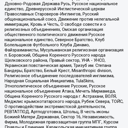
Духовно-Родовая Держава Русь, Русское национальное
единство, Древнерусской Инглистической церкви
Православных Староверов-Инглингов, Русский
общенациональный союз, Движение против нелегальной
иммиграции, Кровь и Честь, О свободе совести и о
религиозных объединениях, Омская организация
общественного политического движения Русское
национальное единство, Северное Братство, Клуб
Болельщиков Футбольного Клуба Динамо,
Файзрахманисты, Мусульманская религиозная организация
п. Боровский, Община Коренного Русского народа
Щелковского района, Правый сектор, УНА - УНСО,
Украинская повстанческая армия, Тризуб им. Степана
Бандеры, Братство, Белый Крест, Misanthropic division,
Религиозное объединение последователей инглиизма,
Народная Социальная Инициатива, TulaSkins,
Этнополитическое объединение Русские, Русское
национальное объединение Атака, Мечеть Мирмамеда,
Община Коренного Русского народа г. Астрахани, ВОЛЯ,
Меджлис крымскотатарского народа, Рубеж Севера, ТОЙС,
О противодействии экстремистской деятельности,
РЕВТАТПОД, Артподготовка, Штольц, В честь иконы
Божией Матери Державная, Сектор 16, Независимость,
Фирма, Молодежная правозащитная группа МПГ, Курсом
Правды и Единения, Каракольская инициативная группа,