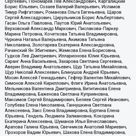
Сергеевич, Пономарев Лев Александрович, Каргалицкий
Борис Юльевич, Созаев Валерий Валерьевич, Исламов
Тимур Рифгатович, Романова Ольга Евгеньевна, Щаров
Сергей Алексадрович, Цирульников Борис Альбертович,
Гасан Ольга Павловна, Паутов Юрий Анатольевич,
Верховский Александр Маркович, Пислакова-Паркер
Марина Петровна, Кочеткова Татьяна Владимировна,
Чуркина Наталья Валерьевна, Акимова Татьяна
Николаевна, Золотарева Екатерина Александровна,
Рачинский Ян Збигневич, Жемкова Елена Борисовна,
Гудков Лев Дмитриевич, Илларионова Юлия Юрьевна,
Саранг Анна Васильевна, Захарова Светлана Сергеевна,
Аверин Владимир Анатольевич, Щур Татьяна Михайловна,
Щур Николай Алексеевич, Блинушов Андрей Юрьевич,
Мосин Алексей Геннадьевич, Гефтер Валентин Михайлович,
Симонов Алексей Кириллович, Флиге Ирина Анатольевна,
Мельникова Валентина Дмитриевна, Вититинова Елена
Владимировна, Баженова Светлана Куприяновна,
Максимов Сергей Владимирович, Беляев Сергей Иванович,
Голубева Елена Николаевна, Ганнушкина Светлана
Алексеевна, Закс Елена Владимировна, Буртина Елена
Юрьевна, Гендель Людмила Залмановна, Кокорина
Екатерина Алексеевна, Шуманов Илья Вячеславович,
Арапова Галина Юрьевна, Свечников Анатолий Мариевич,
Прохоров Вадим Юрьевич, Шахова Елена Владимировна,