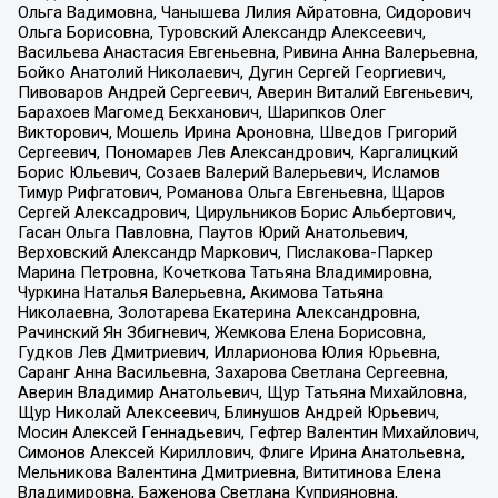
Ольга Вадимовна, Чанышева Лилия Айратовна, Сидорович
Ольга Борисовна, Туровский Александр Алексеевич,
Васильева Анастасия Евгеньевна, Ривина Анна Валерьевна,
Бойко Анатолий Николаевич, Дугин Сергей Георгиевич,
Пивоваров Андрей Сергеевич, Аверин Виталий Евгеньевич,
Барахоев Магомед Бекханович, Шарипков Олег
Викторович, Мошель Ирина Ароновна, Шведов Григорий
Сергеевич, Пономарев Лев Александрович, Каргалицкий
Борис Юльевич, Созаев Валерий Валерьевич, Исламов
Тимур Рифгатович, Романова Ольга Евгеньевна, Щаров
Сергей Алексадрович, Цирульников Борис Альбертович,
Гасан Ольга Павловна, Паутов Юрий Анатольевич,
Верховский Александр Маркович, Пислакова-Паркер
Марина Петровна, Кочеткова Татьяна Владимировна,
Чуркина Наталья Валерьевна, Акимова Татьяна
Николаевна, Золотарева Екатерина Александровна,
Рачинский Ян Збигневич, Жемкова Елена Борисовна,
Гудков Лев Дмитриевич, Илларионова Юлия Юрьевна,
Саранг Анна Васильевна, Захарова Светлана Сергеевна,
Аверин Владимир Анатольевич, Щур Татьяна Михайловна,
Щур Николай Алексеевич, Блинушов Андрей Юрьевич,
Мосин Алексей Геннадьевич, Гефтер Валентин Михайлович,
Симонов Алексей Кириллович, Флиге Ирина Анатольевна,
Мельникова Валентина Дмитриевна, Вититинова Елена
Владимировна, Баженова Светлана Куприяновна,