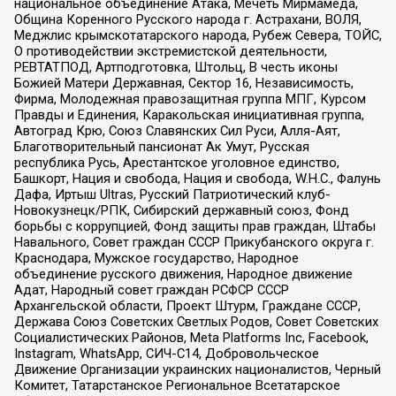
национальное объединение Атака, Мечеть Мирмамеда,
Община Коренного Русского народа г. Астрахани, ВОЛЯ,
Меджлис крымскотатарского народа, Рубеж Севера, ТОЙС,
О противодействии экстремистской деятельности,
РЕВТАТПОД, Артподготовка, Штольц, В честь иконы
Божией Матери Державная, Сектор 16, Независимость,
Фирма, Молодежная правозащитная группа МПГ, Курсом
Правды и Единения, Каракольская инициативная группа,
Автоград Крю, Союз Славянских Сил Руси, Алля-Аят,
Благотворительный пансионат Ак Умут, Русская
республика Русь, Арестантское уголовное единство,
Башкорт, Нация и свобода, Нация и свобода, W.H.С., Фалунь
Дафа, Иртыш Ultras, Русский Патриотический клуб-
Новокузнецк/РПК, Сибирский державный союз, Фонд
борьбы с коррупцией, Фонд защиты прав граждан, Штабы
Навального, Совет граждан СССР Прикубанского округа г.
Краснодара, Мужское государство, Народное
объединение русского движения, Народное движение
Адат, Народный совет граждан РСФСР СССР
Архангельской области, Проект Штурм, Граждане СССР,
Держава Союз Советских Светлых Родов, Совет Советских
Социалистических Районов, Meta Platforms Inc, Facebook,
Instagram, WhatsApp, СИЧ-С14, Добровольческое
Движение Организации украинских националистов, Черный
Комитет, Татарстанское Региональное Всетатарское