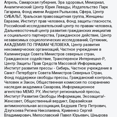
Апрель, Самарская губерния, Эра здоровья, Мемориал,
Аналитический Центр Юрия Левады, Издательство Парк
Гагарина, Фонд имени Андрея Рылькова, Сфера, Центр
СИБАЛЬТ, Уральская правозащитная группа, Женщины
Евразии, Институт прав человека, Фонд защиты гласности,
Российский исследовательский центр по правам человека,
Дальневосточный центр развития гражданских инициатив
и социального партнерства, Гражданское действие, Центр
независимых социологических исследований, Сутяжник,
АКАДЕМИЯ ПО ПРАВАМ ЧЕЛОВЕКА, Центр развития
некоммерческих организаций, Частное учреждение в
Калининграде Совета Министров северных стран,
Гражданское содействие, Трансперенси Интернешнл-Р,
Центр Защиты Прав Средств Массовой Информации,
Институт развития прессы - Сибирь, Частное учреждение в
Санкт-Петербурге Совета Министров Северных Стран,
Фонд поддержки свободы прессы, Гражданский контроль,
Человек и Закон, Общественная комиссия по сохранению
наследия академика Сахарова, Информационное
агентство МЕМО. РУ, Институт региональной прессы,
Институт Развития Свободы Информации, Экозащита!-
Женсовет, Общественный вердикт, Евразийская
антимонопольная ассоциация, Бедушев Петр Петрович,
Дзугкоева Регина Николаевна, Кривенко Сергей
Владимирович, Милославский Павел Юрьевич, Шнырова