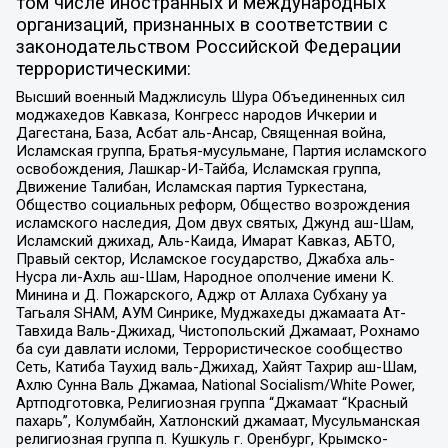
том числе иностранных и международных
организаций, признанных в соответствии с
законодательством Российской Федерации
террористическими:
Высший военный Маджлисуль Шура Объединенных сил
моджахедов Кавказа, Конгресс народов Ичкерии и
Дагестана, База, Асбат аль-Ансар, Священная война,
Исламская группа, Братья-мусульмане, Партия исламского
освобождения, Лашкар-И-Тайба, Исламская группа,
Движение Талибан, Исламская партия Туркестана,
Общество социальных реформ, Общество возрождения
исламского наследия, Дом двух святых, Джунд аш-Шам,
Исламский джихад, Аль-Каида, Имарат Кавказ, АБТО,
Правый сектор, Исламское государство, Джабха аль-
Нусра ли-Ахль аш-Шам, Народное ополчение имени К.
Минина и Д. Пожарского, Аджр от Аллаха Субхану уа
Тагьаля SHAM, АУМ Синрике, Муджахеды джамаата Ат-
Тавхида Валь-Джихад, Чистопольский Джамаат, Рохнамо
ба суи давлати исломи, Террористическое сообщество
Сеть, Катиба Таухид валь-Джихад, Хайят Тахрир аш-Шам,
Ахлю Сунна Валь Джамаа, National Socialism/White Power,
Артподготовка, Религиозная группа “Джамаат “Красный
пахарь”, Колумбайн, Хатлонский джамаат, Мусульманская
религиозная группа п. Кушкуль г. Оренбург, Крымско-