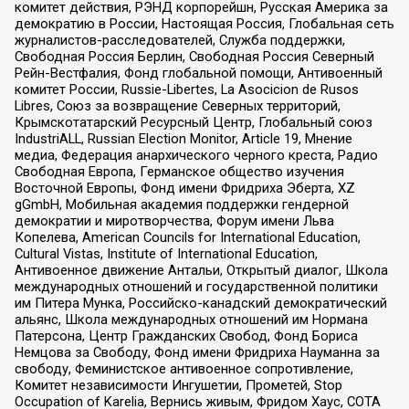
комитет действия, РЭНД корпорейшн, Русская Америка за
демократию в России, Настоящая Россия, Глобальная сеть
журналистов-расследователей, Служба поддержки,
Свободная Россия Берлин, Свободная Россия Северный
Рейн-Вестфалия, Фонд глобальной помощи, Антивоенный
комитет России, Russie-Libertes, La Asocicion de Rusos
Libres, Союз за возвращение Северных территорий,
Крымскотатарский Ресурсный Центр, Глобальный союз
IndustriALL, Russian Election Monitor, Article 19, Мнение
медиа, Федерация анархического черного креста, Радио
Свободная Европа, Германское общество изучения
Восточной Европы, Фонд имени Фридриха Эберта, XZ
gGmbH, Мобильная академия поддержки гендерной
демократии и миротворчества, Форум имени Льва
Копелева, American Councils for International Education,
Cultural Vistas, Institute of International Education,
Антивоенное движение Антальи, Открытый диалог, Школа
международных отношений и государственной политики
им Питера Мунка, Российско-канадский демократический
альянс, Школа международных отношений им Нормана
Патерсона, Центр Гражданских Свобод, Фонд Бориса
Немцова за Свободу, Фонд имени Фридриха Науманна за
свободу, Феминистское антивоенное сопротивление,
Комитет независимости Ингушетии, Прометей, Stop
Occupation of Karelia, Вернись живым, Фридом Хаус, СОТА