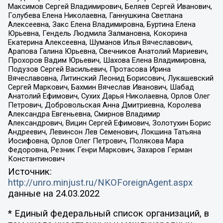
Максимов Сергей Владимирович, Беляев Сергей Иванович,
Голубева Елена Николаевна, Ганнушкина Светлана
Алексеевна, Закс Елена Владимировна, Буртина Елена
Юрьевна, Гендель Людмила Залмановна, Кокорина
Екатерина Алексеевна, Шуманов Илья Вячеславович,
Арапова Галина Юрьевна, Свечников Анатолий Мариевич,
Прохоров Вадим Юрьевич, Шахова Елена Владимировна,
Подузов Сергей Васильевич, Протасова Ирина
Вячеславовна, Литинский Леонид Борисович, Лукашевский
Сергей Маркович, Бахмин Вячеслав Иванович, Шабад
Анатолий Ефимович, Сухих Дарья Николаевна, Орлов Олег
Петрович, Добровольская Анна Дмитриевна, Королева
Александра Евгеньевна, Смирнов Владимир
Александрович, Вицин Сергей Ефимович, Золотухин Борис
Андреевич, Левинсон Лев Семенович, Локшина Татьяна
Иосифовна, Орлов Олег Петрович, Полякова Мара
Федоровна, Резник Генри Маркович, Захаров Герман
Константинович
Источник:
http://unro.minjust.ru/NKOForeignAgent.aspx
данные на
24.03.2022
* Единый федеральный список организаций, в