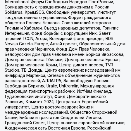
International, Форум Свободных Народов ПостРоссии,
Солидарность с гражданским движением в России –
Solidarus, КрымSOS, Свободный университет, Институт
государственного управления, Форум гражданского
общества Россия, Беллона, Союз жителей островов
Тисима и Хабомаи, Съезд народных депутатов, Гринпис
Интернешнл, Фонд борьбы с коррупцией Инк, Завет
церквей TCCN, Агора, Всемирный фонд природы, BDR
Novaja Gazeta-Europe, Алтай проект, Образовательный дом
прав человека Чернигов, Фонд Дом Прав Человека,
Белорусский дом прав человека имени Бориса Звозскова,
Дом прав человека Тбилиси, Дом прав человека Ереван,
Дом прав человека Крым, Центр дикого лосося, TVR
Studios, ТВ Дождь, Центр европейских исследований им
Вилфрида Мартенса, Сетевое объединение журналистов
расследователей, АЛЛАТРА, За свободную Россию,
Свободная Бурятия, Uralic, UnKremlin, Международная
федерация транспортных рабочих, ИстЧам Финланд,
Гудзоновский институт, Фонд Демократического
Развития, Комитет-2024, Центрально-Европейский
университет, Центр восточноевропейских и
международных исследований, Общество Сторожевой
башни, Библии и трактатов Свидетелей Иеговы,
Гражданский Совет, Центр анализа европейской политики,
Академическая сеть Восточная Европа, Российский