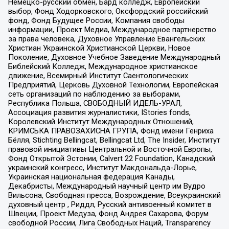
Немецко-русский обмен, Бард колледж, Европейский
выбор, Фонд Ходорковского, Оксфордский российский
фонд, Фонд Будущее России, Компания свободы
информации, Проект Медиа, Международное партнерство
за права человека, Духовное Управление Евангельских
Христиан Украинской Христианской Церкви, Новое
Поколение, Духовное Учебное Заведение Международный
Библейский Колледж, Международное христианское
движение, Всемирный Институт Саентологических
Предприятий, Церковь Духовной Технологии, Европейская
сеть организаций по наблюдению за выборами,
Республика Польша, СВОБОДНЫЙ ИДЕЛЬ-УРАЛ,
Ассоциация развития журналистики, IStories fonds,
Королевский Институт Международных Отношений,
КРИМСЬКА ПРАВОЗАХИСНА ГРУПА, Фонд имени Генриха
Бёлля, Stichting Bellingcat, Bellingcat Ltd, The Insider, Институт
правовой инициативы Центральной и Восточной Европы,
Фонд Открытой Эстонии, Calvert 22 Foundation, Канадский
украинский конгресс, Институт Макдональда-Лорье,
Украинская национальная федерация Канады,
Декабристы, Международный научный центр им Вудро
Вильсона, Свободная пресса, Возрождение, Всеукраинский
духовный центр , Риддл, Русский антивоенный комитет в
Швеции, Проект Медуза, Фонд Андрея Сахарова, Форум
свободной России, Лига Свободных Наций, Transparеncy