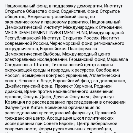
Национальный фонд в поддержку демократии, Институт
Открытое Общество Фонд Содействия, Фонд Открытое
общество, Американо-российский фонд по
экономическому и правовому развитию, Национальный
Демократический Институт Международных Отношений,
MEDIA DEVELOPMENT INVESTMENT FUND, Международный
Республиканский Институт, Открытая Россия, Институт
современной России, Черноморский фонд регионального
сотрудничества, Европейская Платформа за
Демократические Выборы, Международный центр
электоральных исследований, Германский фонд Маршалла
Соединенных Штатов, Тихоокеанский центр защиты
окружающей среды и природных ресурсов, Свободная
Россия, Всемирный конгресс украинцев, Атлантический
совет, Человек в беде, Европейский фонд за демократию,
Джеймстаунский фонд, Прожект Хармони, Родники
дракона, Врачи против насильственного извлечения
органов, Фалунь Дафа, Друзья Фалуньгун, Фалуньгун,
Коалиция по расследованию преследования в отношении
Фалуньгун в Китае, Всемирная организация по
расследованию преследований Фалуньгун, Пражский
гражданский центр, Ассоциация школ политических
исследований при Совете Европы, Центр либеральной
современности, Форум русскоязычных европейцев,