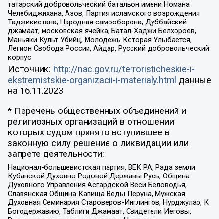
татарский добровольческий батальон имени Номана
Челебиджихана, Азов, Партия исламского возрождения
Таджикистана, Народная самооборона, Дуббайский
джамаат, московская ячейка, Батал-Хаджи Белхороев,
Маньяки Культ Убийц, Молодёжь Которая Улыбается,
Легион Свобода России, Айдар, Русский добровольческий
корпус
Источник:
http://nac.gov.ru/terroristicheskie-i-
ekstremistskie-organizacii-i-materialy.html
данные
на
16.11.2023
* Перечень общественных объединений и
религиозных организаций в отношении
которых судом принято вступившее в
законную силу решение о ликвидации или
запрете деятельности:
Национал-большевистская партия, ВЕК РА, Рада земли
Кубанской Духовно Родовой Державы Русь, Община
Духовного Управления Асгардской Веси Беловодья,
Славянская Община Капища Веды Перуна, Мужская
Духовная Семинария Староверов-Инглингов, Нурджулар, К
Богодержавию, Таблиги Джамаат, Свидетели Иеговы,