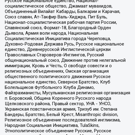
Русское национальное единство, Национал-
социалистическое общество, Джамаат мувахидов,
Объединенный Вилайат Кабарды, Балкарии и Карачая,
Союз славян, Ат-Такфир Валь-Хиджра, Пит Буль,
Национал-социалистическая рабочая партия России,
Славянский союз, Формат-18, Благородный Орден
Дьявола, Армия воли народа, Национальная
Социалистическая Инициатива города Череповца,
Духовно-Родовая Держава Русь, Русское национальное
единство, Древнерусской Инглистической церкви
Православных Староверов-Инглингов, Русский
общенациональный союз, Движение против нелегальной
иммиграции, Кровь и Честь, О свободе совести и о
религиозных объединениях, Омская организация
общественного политического движения Русское
национальное единство, Северное Братство, Клуб
Болельщиков Футбольного Клуба Динамо,
Файзрахманисты, Мусульманская религиозная организация
п. Боровский, Община Коренного Русского народа
Щелковского района, Правый сектор, УНА - УНСО,
Украинская повстанческая армия, Тризуб им. Степана
Бандеры, Братство, Белый Крест, Misanthropic division,
Религиозное объединение последователей инглиизма,
Народная Социальная Инициатива, TulaSkins,
Этнополитическое объединение Русские, Русское