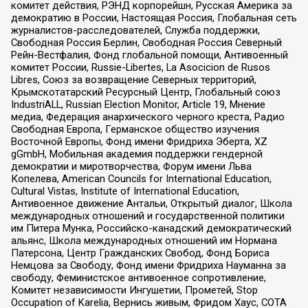
комитет действия, РЭНД корпорейшн, Русская Америка за
демократию в России, Настоящая Россия, Глобальная сеть
журналистов-расследователей, Служба поддержки,
Свободная Россия Берлин, Свободная Россия Северный
Рейн-Вестфалия, Фонд глобальной помощи, Антивоенный
комитет России, Russie-Libertes, La Asocicion de Rusos
Libres, Союз за возвращение Северных территорий,
Крымскотатарский Ресурсный Центр, Глобальный союз
IndustriALL, Russian Election Monitor, Article 19, Мнение
медиа, Федерация анархического черного креста, Радио
Свободная Европа, Германское общество изучения
Восточной Европы, Фонд имени Фридриха Эберта, XZ
gGmbH, Мобильная академия поддержки гендерной
демократии и миротворчества, Форум имени Льва
Копелева, American Councils for International Education,
Cultural Vistas, Institute of International Education,
Антивоенное движение Антальи, Открытый диалог, Школа
международных отношений и государственной политики
им Питера Мунка, Российско-канадский демократический
альянс, Школа международных отношений им Нормана
Патерсона, Центр Гражданских Свобод, Фонд Бориса
Немцова за Свободу, Фонд имени Фридриха Науманна за
свободу, Феминистское антивоенное сопротивление,
Комитет независимости Ингушетии, Прометей, Stop
Occupation of Karelia, Вернись живым, Фридом Хаус, СОТА