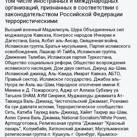
том числе иностранных и международных
организаций, признанных в соответствии с
законодательством Российской Федерации
террористическими:
Высший военный Маджлисуль Шура Объединенных сил
моджахедов Кавказа, Конгресс народов Ичкерии и
Дагестана, База, Асбат аль-Ансар, Священная война,
Исламская группа, Братья-мусульмане, Партия исламского
освобождения, Лашкар-И-Тайба, Исламская группа,
Движение Талибан, Исламская партия Туркестана,
Общество социальных реформ, Общество возрождения
исламского наследия, Дом двух святых, Джунд аш-Шам,
Исламский джихад, Аль-Каида, Имарат Кавказ, АБТО,
Правый сектор, Исламское государство, Джабха аль-
Нусра ли-Ахль аш-Шам, Народное ополчение имени К.
Минина и Д. Пожарского, Аджр от Аллаха Субхану уа
Тагьаля SHAM, АУМ Синрике, Муджахеды джамаата Ат-
Тавхида Валь-Джихад, Чистопольский Джамаат, Рохнамо
ба суи давлати исломи, Террористическое сообщество
Сеть, Катиба Таухид валь-Джихад, Хайят Тахрир аш-Шам,
Ахлю Сунна Валь Джамаа, National Socialism/White Power,
Артподготовка, Религиозная группа “Джамаат “Красный
пахарь”, Колумбайн, Хатлонский джамаат, Мусульманская
религиозная группа п. Кушкуль г. Оренбург, Крымско-