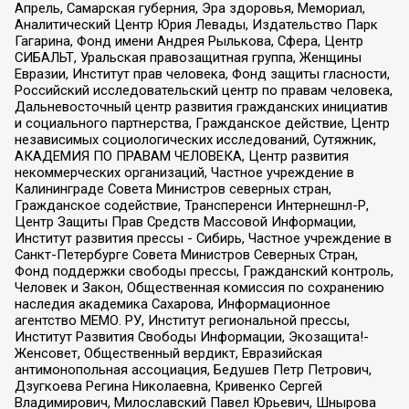
Апрель, Самарская губерния, Эра здоровья, Мемориал,
Аналитический Центр Юрия Левады, Издательство Парк
Гагарина, Фонд имени Андрея Рылькова, Сфера, Центр
СИБАЛЬТ, Уральская правозащитная группа, Женщины
Евразии, Институт прав человека, Фонд защиты гласности,
Российский исследовательский центр по правам человека,
Дальневосточный центр развития гражданских инициатив
и социального партнерства, Гражданское действие, Центр
независимых социологических исследований, Сутяжник,
АКАДЕМИЯ ПО ПРАВАМ ЧЕЛОВЕКА, Центр развития
некоммерческих организаций, Частное учреждение в
Калининграде Совета Министров северных стран,
Гражданское содействие, Трансперенси Интернешнл-Р,
Центр Защиты Прав Средств Массовой Информации,
Институт развития прессы - Сибирь, Частное учреждение в
Санкт-Петербурге Совета Министров Северных Стран,
Фонд поддержки свободы прессы, Гражданский контроль,
Человек и Закон, Общественная комиссия по сохранению
наследия академика Сахарова, Информационное
агентство МЕМО. РУ, Институт региональной прессы,
Институт Развития Свободы Информации, Экозащита!-
Женсовет, Общественный вердикт, Евразийская
антимонопольная ассоциация, Бедушев Петр Петрович,
Дзугкоева Регина Николаевна, Кривенко Сергей
Владимирович, Милославский Павел Юрьевич, Шнырова