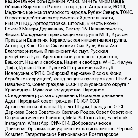
национальное объединение Атака, Мечеть Мирмамеда,
Община Коренного Русского народа г. Астрахани, ВОЛЯ,
Меджлис крымскотатарского народа, Рубеж Севера, ТОЙС,
О противодействии экстремистской деятельности,
РЕВТАТПОД, Артподготовка, Штольц, В честь иконы
Божией Матери Державная, Сектор 16, Независимость,
Фирма, Молодежная правозащитная группа МПГ, Курсом
Правды и Единения, Каракольская инициативная группа,
Автоград Крю, Союз Славянских Сил Руси, Алля-Аят,
Благотворительный пансионат Ак Умут, Русская
республика Русь, Арестантское уголовное единство,
Башкорт, Нация и свобода, Нация и свобода, W.H.С., Фалунь
Дафа, Иртыш Ultras, Русский Патриотический клуб-
Новокузнецк/РПК, Сибирский державный союз, Фонд
борьбы с коррупцией, Фонд защиты прав граждан, Штабы
Навального, Совет граждан СССР Прикубанского округа г.
Краснодара, Мужское государство, Народное
объединение русского движения, Народное движение
Адат, Народный совет граждан РСФСР СССР
Архангельской области, Проект Штурм, Граждане СССР,
Держава Союз Советских Светлых Родов, Совет Советских
Социалистических Районов, Meta Platforms Inc, Facebook,
Instagram, WhatsApp, СИЧ-С14, Добровольческое
Движение Организации украинских националистов, Черный
Комитет, Татарстанское Региональное Всетатарское