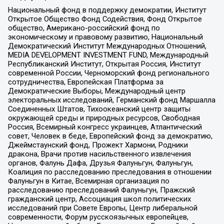
Национальный фонд в поддержку демократии, Институт
Открытое Общество Фонд Содействия, Фонд Открытое
общество, Американо-российский фонд по
экономическому и правовому развитию, Национальный
Демократический Институт Международных Отношений,
MEDIA DEVELOPMENT INVESTMENT FUND, Международный
Республиканский Институт, Открытая Россия, Институт
современной России, Черноморский фонд регионального
сотрудничества, Европейская Платформа за
Демократические Выборы, Международный центр
электоральных исследований, Германский фонд Маршалла
Соединенных Штатов, Тихоокеанский центр защиты
окружающей среды и природных ресурсов, Свободная
Россия, Всемирный конгресс украинцев, Атлантический
совет, Человек в беде, Европейский фонд за демократию,
Джеймстаунский фонд, Прожект Хармони, Родники
дракона, Врачи против насильственного извлечения
органов, Фалунь Дафа, Друзья Фалуньгун, Фалуньгун,
Коалиция по расследованию преследования в отношении
Фалуньгун в Китае, Всемирная организация по
расследованию преследований Фалуньгун, Пражский
гражданский центр, Ассоциация школ политических
исследований при Совете Европы, Центр либеральной
современности, Форум русскоязычных европейцев,