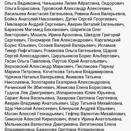
Ольга Вадимовна, Чанышева Лилия Айратовна, Сидорович
Ольга Борисовна, Туровский Александр Алексеевич,
Васильева Анастасия Евгеньевна, Ривина Анна Валерьевна,
Бойко Анатолий Николаевич, Дугин Сергей Георгиевич,
Пивоваров Андрей Сергеевич, Аверин Виталий Евгеньевич,
Барахоев Магомед Бекханович, Шарипков Олег
Викторович, Мошель Ирина Ароновна, Шведов Григорий
Сергеевич, Пономарев Лев Александрович, Каргалицкий
Борис Юльевич, Созаев Валерий Валерьевич, Исламов
Тимур Рифгатович, Романова Ольга Евгеньевна, Щаров
Сергей Алексадрович, Цирульников Борис Альбертович,
Гасан Ольга Павловна, Паутов Юрий Анатольевич,
Верховский Александр Маркович, Пислакова-Паркер
Марина Петровна, Кочеткова Татьяна Владимировна,
Чуркина Наталья Валерьевна, Акимова Татьяна
Николаевна, Золотарева Екатерина Александровна,
Рачинский Ян Збигневич, Жемкова Елена Борисовна,
Гудков Лев Дмитриевич, Илларионова Юлия Юрьевна,
Саранг Анна Васильевна, Захарова Светлана Сергеевна,
Аверин Владимир Анатольевич, Щур Татьяна Михайловна,
Щур Николай Алексеевич, Блинушов Андрей Юрьевич,
Мосин Алексей Геннадьевич, Гефтер Валентин Михайлович,
Симонов Алексей Кириллович, Флиге Ирина Анатольевна,
Мельникова Валентина Дмитриевна, Вититинова Елена
Владимировна, Баженова Светлана Куприяновна,