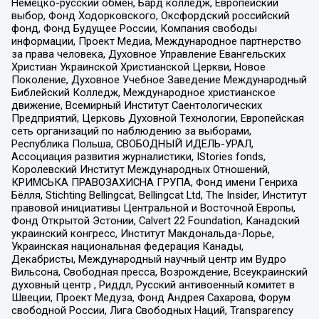
Немецко-русский обмен, Бард колледж, Европейский
выбор, Фонд Ходорковского, Оксфордский российский
фонд, Фонд Будущее России, Компания свободы
информации, Проект Медиа, Международное партнерство
за права человека, Духовное Управление Евангельских
Христиан Украинской Христианской Церкви, Новое
Поколение, Духовное Учебное Заведение Международный
Библейский Колледж, Международное христианское
движение, Всемирный Институт Саентологических
Предприятий, Церковь Духовной Технологии, Европейская
сеть организаций по наблюдению за выборами,
Республика Польша, СВОБОДНЫЙ ИДЕЛЬ-УРАЛ,
Ассоциация развития журналистики, IStories fonds,
Королевский Институт Международных Отношений,
КРИМСЬКА ПРАВОЗАХИСНА ГРУПА, Фонд имени Генриха
Бёлля, Stichting Bellingcat, Bellingcat Ltd, The Insider, Институт
правовой инициативы Центральной и Восточной Европы,
Фонд Открытой Эстонии, Calvert 22 Foundation, Канадский
украинский конгресс, Институт Макдональда-Лорье,
Украинская национальная федерация Канады,
Декабристы, Международный научный центр им Вудро
Вильсона, Свободная пресса, Возрождение, Всеукраинский
духовный центр , Риддл, Русский антивоенный комитет в
Швеции, Проект Медуза, Фонд Андрея Сахарова, Форум
свободной России, Лига Свободных Наций, Transparеncy