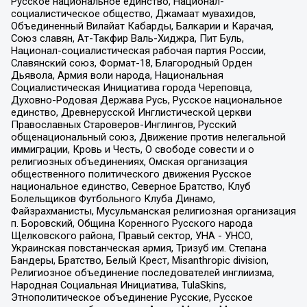
Русское национальное единство, Национал-
социалистическое общество, Джамаат мувахидов,
Объединенный Вилайат Кабарды, Балкарии и Карачая,
Союз славян, Ат-Такфир Валь-Хиджра, Пит Буль,
Национал-социалистическая рабочая партия России,
Славянский союз, Формат-18, Благородный Орден
Дьявола, Армия воли народа, Национальная
Социалистическая Инициатива города Череповца,
Духовно-Родовая Держава Русь, Русское национальное
единство, Древнерусской Инглистической церкви
Православных Староверов-Инглингов, Русский
общенациональный союз, Движение против нелегальной
иммиграции, Кровь и Честь, О свободе совести и о
религиозных объединениях, Омская организация
общественного политического движения Русское
национальное единство, Северное Братство, Клуб
Болельщиков Футбольного Клуба Динамо,
Файзрахманисты, Мусульманская религиозная организация
п. Боровский, Община Коренного Русского народа
Щелковского района, Правый сектор, УНА - УНСО,
Украинская повстанческая армия, Тризуб им. Степана
Бандеры, Братство, Белый Крест, Misanthropic division,
Религиозное объединение последователей инглиизма,
Народная Социальная Инициатива, TulaSkins,
Этнополитическое объединение Русские, Русское