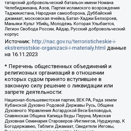
татарский добровольческий батальон имени Номана
Челебиджихана, Азов, Партия исламского возрождения
Таджикистана, Народная самооборона, Дуббайский
джамаат, московская ячейка, Батал-Хаджи Белхороев,
Маньяки Культ Убийц, Молодёжь Которая Улыбается,
Легион Свобода России, Айдар, Русский добровольческий
корпус
Источник:
http://nac.gov.ru/terroristicheskie-i-
ekstremistskie-organizacii-i-materialy.html
данные
на
16.11.2023
* Перечень общественных объединений и
религиозных организаций в отношении
которых судом принято вступившее в
законную силу решение о ликвидации или
запрете деятельности:
Национал-большевистская партия, ВЕК РА, Рада земли
Кубанской Духовно Родовой Державы Русь, Община
Духовного Управления Асгардской Веси Беловодья,
Славянская Община Капища Веды Перуна, Мужская
Духовная Семинария Староверов-Инглингов, Нурджулар, К
Богодержавию, Таблиги Джамаат, Свидетели Иеговы,