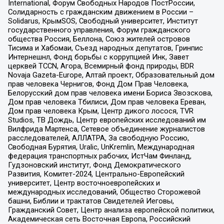
International, Форум Свободных Народов ПостРоссии,
Солидарность с гражданским движением в России –
Solidarus, КрымSOS, Свободный университет, Институт
государственного управления, Форум гражданского
общества Россия, Беллона, Союз жителей островов
Тисима и Хабомаи, Съезд народных депутатов, Гринпис
Интернешнл, Фонд борьбы с коррупцией Инк, Завет
церквей TCCN, Агора, Всемирный фонд природы, BDR
Novaja Gazeta-Europe, Алтай проект, Образовательный дом
прав человека Чернигов, Фонд Дом Прав Человека,
Белорусский дом прав человека имени Бориса Звозскова,
Дом прав человека Тбилиси, Дом прав человека Ереван,
Дом прав человека Крым, Центр дикого лосося, TVR
Studios, ТВ Дождь, Центр европейских исследований им
Вилфрида Мартенса, Сетевое объединение журналистов
расследователей, АЛЛАТРА, За свободную Россию,
Свободная Бурятия, Uralic, UnKremlin, Международная
федерация транспортных рабочих, ИстЧам Финланд,
Гудзоновский институт, Фонд Демократического
Развития, Комитет-2024, Центрально-Европейский
университет, Центр восточноевропейских и
международных исследований, Общество Сторожевой
башни, Библии и трактатов Свидетелей Иеговы,
Гражданский Совет, Центр анализа европейской политики,
Академическая сеть Восточная Европа, Российский