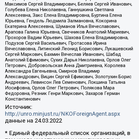
Максимов Сергей Владимирович, Беляев Сергей Иванович,
Голубева Елена Николаевна, Ганнушкина Светлана
Алексеевна, Закс Елена Владимировна, Буртина Елена
Юрьевна, Гендель Людмила Залмановна, Кокорина
Екатерина Алексеевна, Шуманов Илья Вячеславович,
Арапова Галина Юрьевна, Свечников Анатолий Мариевич,
Прохоров Вадим Юрьевич, Шахова Елена Владимировна,
Подузов Сергей Васильевич, Протасова Ирина
Вячеславовна, Литинский Леонид Борисович, Лукашевский
Сергей Маркович, Бахмин Вячеслав Иванович, Шабад
Анатолий Ефимович, Сухих Дарья Николаевна, Орлов Олег
Петрович, Добровольская Анна Дмитриевна, Королева
Александра Евгеньевна, Смирнов Владимир
Александрович, Вицин Сергей Ефимович, Золотухин Борис
Андреевич, Левинсон Лев Семенович, Локшина Татьяна
Иосифовна, Орлов Олег Петрович, Полякова Мара
Федоровна, Резник Генри Маркович, Захаров Герман
Константинович
Источник:
http://unro.minjust.ru/NKOForeignAgent.aspx
данные на
24.03.2022
* Единый федеральный список организаций, в